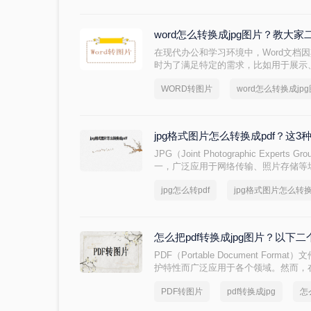
图片转换成pdf的方法吧，以后出去旅
家人和朋友。
word怎么转换成jpg图片？教大
在现代办公和学习环境中，Word文档
时为了满足特定的需求，比如用于展示
要将其转换为图像格式，特别是JPG格
WORD转图片
word怎么转换成jp
式，具备文件小、易于网络传输等特点，
么转换成jpg图片呢？本文将介绍两种常用
jpg格式图片怎么转换成pdf？这
JPG（Joint Photographic Expe
一，广泛应用于网络传输、照片存储等
能需要将JPG图片转换成PDF文档，
jpg怎么转pdf
jpg格式图片怎么转换
档。那么jpg格式图片怎么转换成pdf
换成PDF文档的方法。
怎么把pdf转换成jpg图片？以下
PDF（Portable Document Fo
护特性而广泛应用于各个领域。然而，
文件转换为JPG（JPEG）图片格式
PDF转图片
pdf转换成jpg
怎
PDF格式的平台上展示。那么怎么把pd
将PDF转换成JPG图片的高效方法。