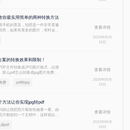
面一起来看看。
f？教你最实用简单的两种转换方法
随着手机的普及，拍照是一件非常普遍
查看详情
然而，如果有更多的图片，有时会有
片转换成pdf是非常方便的，而且还
2023年05月
图片转换成pdf呢？
16日
本方案的转换效果和限制！
DF文件转换成JPG图片格式，以便
查看详情
么pdf怎么转换成jpg图片免费
JPG图片的方法。
2026年05月
片免费
pdf转jpg
25日
方法让你实现jpg转pdf
妈就让我把照片都发给她看一看。由
查看详情
照片都放到一个文档中，这样就比较
作，我把文档转换成了PDF文件，发
2023年06月
成pdf
家来学习一下这几个怎么把jpg的
20日