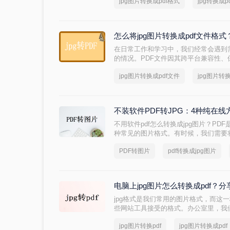
jpg图片转换成pdf格式
jpg转换成p
就是我们今天要讲述的重点，下面一起来看
吧。
怎么将jpg图片转换成pdf文件格
在日常工作和学习中，我们经常会遇到需
的情况。PDF文件因其跨平台兼容性
受青睐。无论是为了存档、分享还是打印
jpg图片转换成pdf文件
jpg图片转
非常实用的操作。那么怎么将jpg图片转
绍几种将JPG图片转换成PDF文件格
不装软件PDF转JPG：4种纯在
不用软件pdf怎么转换成jpg图片？PD
种常见的图片格式。有时候，我们需要将
面上有很多PDF转JPG的软件，但如
PDF转图片
pdf转换成jpg图片
试以下方法。
电脑上jpg图片怎么转换成pdf？
jpg格式是我们常用的图片格式，而这
些网站工具接受的格式。办公室里，我
同的文件格式或图片格式自有其自身的
jpg图片转换pdf
jpg图片转换成pdf
会碰到需要转换格式的情况，有一种转换就