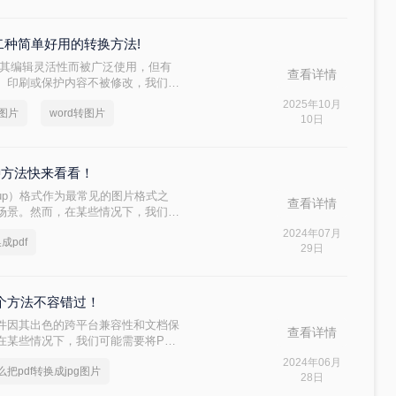
游了可以多拍几张照片分享给自己的
家二种简单好用的转换方法!
因其编辑灵活性而被广泛使用，但有
查看详情
、印刷或保护内容不被修改，我们需
式。JPG作为一种广泛应用的图像格
2025年10月
g图片
word转图片
非常适合分享和存档。那么word怎
10日
的Word转JPG的方法。
3种方法快来看看！
rts Group）格式作为最常见的图片格式之
查看详情
场景。然而，在某些情况下，我们可
以便更好地进行文件共享、打印或归
2024年07月
成pdf
呢？以下将详细介绍几种将JPG图片转
29日
二个方法不容错过！
rmat）文件因其出色的跨平台兼容性和文档保
查看详情
在某些情况下，我们可能需要将PDF
，以便在网页、社交媒体或其他不支持
2024年06月
么把pdf转换成jpg图片
f转换成jpg图片呢？以下将介绍两种
28日