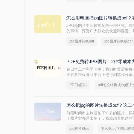
电脑上jpg图片怎么转换成pdf呢？下
怎么用电脑把jpg图片转换成pd
JPG是图片中比较常见的一种格式。
的事情，深受广大群众的欢迎和喜爱。
很多不便的预览和搜索。如果能将jpg图
jpg图片转换pdf
jpg图片转换成pdf
方便浏览和美观。那么怎么用电脑把jpg
PDF免费转JPG图片：2种零成
在日常工作和学习中，我们时常需要将P
于在多种设备和平台上进行浏览和分享。那
呢？本文将介绍两种免费将PDF转换成
PDF转图片
pdf怎么转换成jpg图
怎么把jpg的图片转换成pdf？这二个
前段时间出去旅游拍了许多的照片，妈
于照片实在是太多了，我就想着把这些
方便查看和阅读了。同时为了防止误操
jpg转换成pdf
怎么把jpg的图片转换
给妈妈看了之后，她非常的高兴。那么大