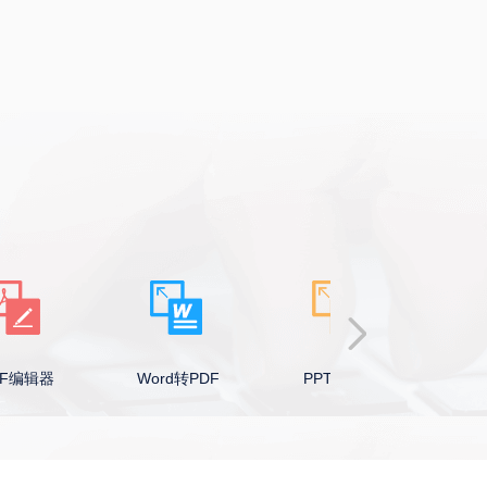
Word转PDF
PPT转PDF
Excel转PDF