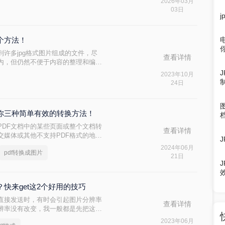
2026年03月
03日
二个方法！
许多jpg格式图片组成的文件，尽
查看详情
内，但仍然不便于内容的整理和编
，将这些以jpg图片格式储存的文件，转
2023年10月
位置就可以固定，编辑处理也更加方
24日
成pdf的方法，也许可以帮助到你。
？教你三种简单有效的转换方法！
PDF文档中的某些页面或整个文档转
查看详情
交媒体或其他不支持PDF格式的地方
图片呢？以下将介绍三种快速将PDF转
2024年06月
pdf转换成图片
文件格式的转换。
21日
？快来get这2个好用的技巧
直接发送时，有时会引起图片分辨率
查看详情
辨率没有改变，我一般都是先把这些
几张jpg图片转换成pdf格式呢？这
2023年06月