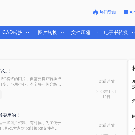
热门导航
A
CAD转换
图片转换
文件压缩
电子书转换
个方法！
JPG格式的图片，但需要将它转换成
查看详情
和分享。不用担心，本文将向你介绍
题。
2023年10月
19日
是最实用的！
理一些图片资料。有时候，为了便于
查看详情
f，那么大家对jpg转换pdf文件有多
可跟小编跟学，下面小编就为你分享一