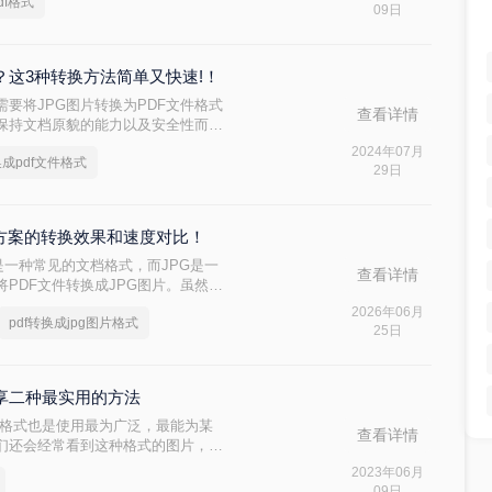
df格式
看jpg转换成pdf格式的具体步骤
09日
式？这3种转换方法简单又快速!！
要将JPG图片转换为PDF文件格式
查看详情
、保持文档原貌的能力以及安全性而备
，将JPG图片转换为PDF都是一个
2024年07月
换成pdf文件格式
换成pdf文件格式呢？本文将详细介
29日
式的方法，帮助您轻松完成转换任务。
线方案的转换效果和速度对比！
F是一种常见的文档格式，而JPG是一
查看详情
PDF文件转换成JPG图片。虽然市
果你不想使用这些软件，那么你可以尝
2026年06月
pdf转换成jpg图片格式
25日
分享二种最实用的方法
一格式也是使用最为广泛，最能为某
查看详情
们还会经常看到这种格式的图片，不
作用。而在办公室里，我们也许经常
2023年06月
是将jpg图片转换成pdf了！那么
09日