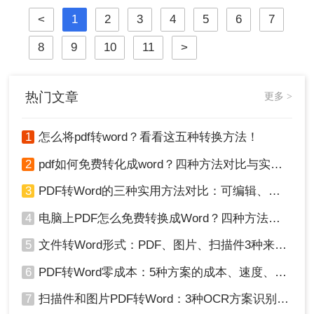
崩坏、扫描件变乱码……
<
1
2
3
4
5
6
7
8
9
10
11
>
热门文章
更多 >
1
怎么将pdf转word？看看这五种转换方法！
2
pdf如何免费转化成word？四种方法对比与实操指南（附详细表格）
3
PDF转Word的三种实用方法对比：可编辑、保格式、避风险！
4
电脑上PDF怎么免费转换成Word？四种方法对比与实操指南（附详细表格）!
5
文件转Word形式：PDF、图片、扫描件3种来源分别怎么处理！
6
PDF转Word零成本：5种方案的成本、速度、精度对比！
7
扫描件和图片PDF转Word：3种OCR方案识别率实测！