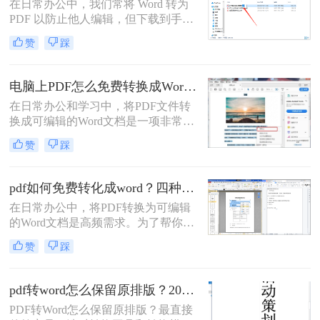
在日常办公中，我们常将 Word 转为
PDF 以防止他人编辑，但下载到手的
PDF 往往又需要修改内容，这时就不
赞
踩
得不将 PDF 再转回 Word。然而，很
多用户尝试后发现：要么转换后排版
错乱，要么工具捆绑广告，甚至文件
电脑上PDF怎么免费转换成Word？四种方法对比与实操指南（附详细表格）!
受损。那么 PDF 如何改成 Word 文
在日常办公和学习中，将PDF文件转
档？本文从 转换质量、操作难度、文
换成可编辑的Word文档是一项非常高
件安全、批量能力 四个维度，对比三
频的需求。PDF虽然版式固定、不易
种主流方法，帮助您快速选出最合适
赞
踩
篡改，但编辑修改较为困难，而Word
的那一种。
文档则更便于调整格式和修改内容。
为了帮你快速选出最适合自己的转换
pdf如何免费转化成word？四种方法对比与实操指南（附详细表格）
方式，下表汇总了四种主流免费方法
在日常办公中，将PDF转换为可编辑
的核心差异：
的Word文档是高频需求。为了帮你快
速选出最适合自己的方案，下表汇总
赞
踩
了四种主流免费方法的核心差异：
pdf转word怎么保留原排版？2026最新实测，这5种方法从免费到专业全搞定！
PDF转Word怎么保留原排版？最直接