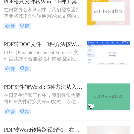
PDF格式文件转Word：5种工具按文件来源和用途对照选择！
错乱、需要手动调整数小时的Word文
在日常办公和学习中，我们经常遇到
档，对职场人来说是多么糟糕的体
需要将PDF文件转换为Word文档的需
验。那么pdf转word如何保留原格式
求。PDF格式的文件如何转Word一直
呢？
赞
踩
是困扰许多用户的难题。无论是需要
编辑合同条款、修改论文内容，还是
调整报告格式，掌握高效的PDF转
PDF转DOC文件：3种方法按Word版本兼容性选择！
Word技巧都至关重要。本文将为您详
PDF（Portable Document Format）文
细介绍几种经过实践验证的有效方
件因其跨平台兼容性和内容固定性而
法，帮助您快速解决格式转换问题。
广受欢迎，但在某些情况下，我们可
赞
踩
能需要将其转换为DOC（Microsoft
Word文档）格式以进行编辑和修改。
那么pdf文件怎么转换成doc文件呢？
PDF文件转Word：5种方法从入门到避坑的实操指南！
本文将介绍三种将PDF文件转换成
在日常生活和工作中，我们经常需要
DOC文件的方法。
将PDF文件转换为Word文档，以便于
编辑和修改。那么怎么把pdf文件转换
赞
踩
成word呢？本文将详细介绍几种将
PDF文件转换成Word文档的方法，帮
助大家轻松应对这一需求。
PDF转Word转换路径5选1：在线、软件、手机端各场景最优解！