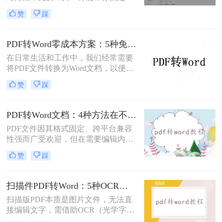
杂排版。“免费的工具转换效果肯定
赞
踩
很差吧？”这是我作为办公软件测评
博主最常听到的误解。许多职场人在
处理pdf转word时，往往陷入“收费软
PDF转Word零成本方案：5种免费路径的适用边界和效果评估！
件太贵，免费工具怕坑”的两难境
在日常生活和工作中，我们经常需要
地。那么电脑上怎么把pdf转成word免
将PDF文件转换为Word文档，以便进
费呢？
行编辑、修改或进一步处理。然而，
赞
踩
市面上许多PDF转Word工具都需要付
费使用。那么pdf怎么转换成word不花
钱呢？本文将介绍几种不花钱的常用
PDF转Word文档：4种方法在不同文件类型下的转换效果！
方法，帮助您轻松实现PDF到Word的
PDF文件因其格式固定、跨平台兼容
转换。
性强而广受欢迎，但在需要编辑内容
时，将其转换为可编辑的Word文档成
赞
踩
为刚需。那么pdf怎么转换成word文档
呢？本文将系统梳理6种主流转换方
法，助您高效完成格式转换。
扫描件PDF转Word：5种OCR方案的识别精度和速度对比！
扫描版PDF本质是图片文件，无法直
接编辑文字，需借助OCR（光学字符
识别）技术提取文字并转换为可编辑