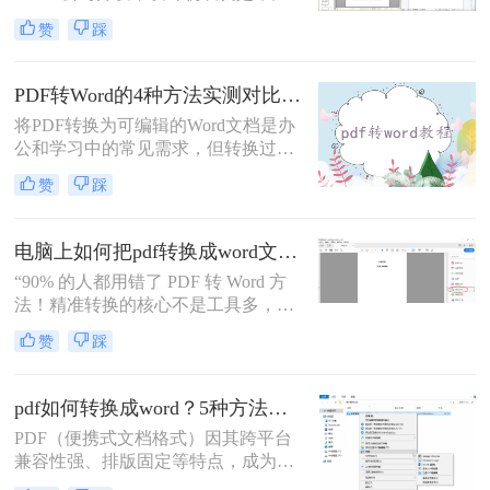
备一致性呈现"——无论在什么设备
赞
踩
上打开，排版都完全一样。这个优点
也正是它难以编辑的原因：PDF内部
用固定坐标记录每个文字、图形的精
PDF转Word的4种方法实测对比：在线工具、Adobe Acrobat、Word内置与OCR识别方案选择！
确位置，而Word是流式排版，内容从
将PDF转换为可编辑的Word文档是办
上到下流动、自动换行。
公和学习中的常见需求，但转换过程
中常出现格式错乱、图片丢失等问
赞
踩
题。那么pdf文档怎么转换成word格式
呢？本文将系统介绍几种主流方法，
助你高效完成转换。
电脑上如何把pdf转换成word文档？这3个高效精准的方法，让你办公效能翻倍！
“90% 的人都用错了 PDF 转 Word 方
法！精准转换的核心不是工具多，而
是选对适配场景”职场中，“PDF 转
赞
踩
Word” 是高频刚需 —— 项目报告需提
取数据、合同文件要修改条款、学术
论文需调整格式，稍有不慎就会出现
pdf如何转换成word？5种方法从免费到编程实测对比！
排版错乱、文字丢失、表格变形等问
PDF（便携式文档格式）因其跨平台
题。
兼容性强、排版固定等特点，成为文
档共享和存档的首选。但若需编辑内