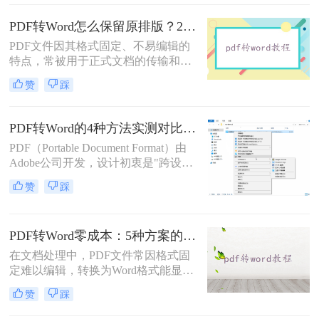
转Word的方法，帮助您根据具体需求
选择最适合的方式。
PDF转Word怎么保留原排版？2种方法对比：Adobe Acrobat DC与专业转换软件实测
PDF文件因其格式固定、不易编辑的
特点，常被用于正式文档的传输和存
档。然而，当我们需要编辑PDF内容
赞
踩
时，将其转换为Word文档是常见需
求。但许多用户在转换后发现排版混
乱，影响使用体验。那么pdf转word怎
PDF转Word的4种方法实测对比（附还原度对比表）！
么保留原排版呢？本文将介绍两种方
PDF（Portable Document Format）由
法，帮助你在PDF转Word时尽可能保
Adobe公司开发，设计初衷是"跨设备
留原排版。
一致性呈现"——无论在什么设备上
赞
踩
打开，排版都完全一样。这个优点也
正是它难以编辑的原因：PDF内部用
固定坐标记录每个文字、图形的精确
PDF转Word零成本：5种方案的成本、速度、精度对比！
位置，而Word是流式排版，内容从上
到下流动、自动换行。
在文档处理中，PDF文件常因格式固
定难以编辑，转换为Word格式能显著
提升工作效率。然而，市面上许多转
赞
踩
换工具需付费或存在隐私风险，那么
如何不花钱将pdf转word呢？本文精选