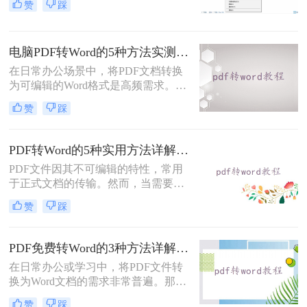
赞
踩
容或调整格式，需将PDF转换为
Word。那么pdf如何转换成word呢？
本文整理 5种主流转换方法，帮助用
电脑PDF转Word的5种方法实测指南：从在线工具到OCR识别与命令行自动化！
户高效完成转换。
在日常办公场景中，将PDF文档转换
为可编辑的Word格式是高频需求。那
么电脑pdf怎么转换成word呢？本文综
赞
踩
合2025年最新技术动态，系统解析
PDF转Word的实战方案。
PDF转Word的5种实用方法详解：含扫描件OCR处理与格式校对指南！
PDF文件因其不可编辑的特性，常用
于正式文档的传输。然而，当需要对
PDF内容进行修改时，将其转换为可
赞
踩
编辑的Word文档是必要的。那么pdf
怎么转换成word呢？本文将介绍5种
常见且高效的方法，帮助您快速完成
PDF免费转Word的3种方法详解：复制粘贴、在线工具与Word内置转换效果对比！
转换。
在日常办公或学习中，将PDF文件转
换为Word文档的需求非常普遍。那么
pdf怎么免费转换成word文档呢？本文
赞
踩