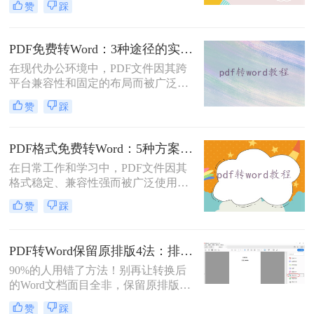
赞
踩
的Word格式。那么扫描pdf怎么转换
成word文档呢？本文将介绍系统梳理
5种主流方案，助您高效完成转换。
PDF免费转Word：3种途径的实际费用、限制和效果对比！
在现代办公环境中，PDF文件因其跨
平台兼容性和固定的布局而被广泛使
用。然而，在需要对内容进行编辑
赞
踩
时，我们往往需要将其转换为Word文
档。那么如何免费转换pdf格式为word
呢？本文将介绍三种常用的免费方法
PDF格式免费转Word：5种方案的速度、精度、文件限制对比！
来实现这一目标。
在日常工作和学习中，PDF文件因其
格式稳定、兼容性强而被广泛使用。
然而，当需要对PDF内容进行编辑
赞
踩
时，很多人会遇到困难。此时，将
PDF转换为可编辑的Word文档就成为
必要操作。面对"pdf格式怎么免费转
PDF转Word保留原排版4法：排版优先模式、OCR选项和格式修复全流程！
换成word"这一常见需求，本文将为
90%的人用错了方法！别再让转换后
您详细介绍五种安全、高效且完全免
的Word文档面目全非，保留原排版的
费的转换方法，帮助您轻松实现格式
秘密就在这里。“这表格怎么全乱
转换。
赞
踩