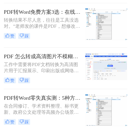
式变得尤为重要。那么pdf文件怎么转
换为word格式呢？本文将介绍三种简
PDF转Word免费方案3选：在线免费额度、客户端试用和Word自带的区别！
单实用的方法，帮助您轻松将PDF文
转换结果不尽人意，往往是工具没选
件转换为Word格式。
对。“老师发的课件是PDF，想修改内
容怎么办？”“客户发来的合同是
赞
踩
PDF，需要调整条款怎么处理？”从事
办公软件测评多年，小编每天在后台
看到最多的，就是这类关于PDF编辑
PDF 怎么转成高清图片不模糊？5种高清转换方法（2026实测指南）
的“灵魂拷问”。
工作中需要将PDF文档转换为高清图
片用于汇报展示、印刷出版或网络分
享，但转换后图片模糊不清、细节丢
赞
踩
失、放大后出现马赛克……这些"清
晰度灾难"不仅影响专业形象，更可
能导致重要信息无法识别。那么PDF
PDF转Word零失真实测：5种方法按图文复杂度的转换精度排名！
怎么转成高清图片不模糊呢？别再忍
在合同修订、学术资料整理、标书更
受模糊图片！本文直击痛点，提供可
新、政府公文处理等高频办公场景
立即执行的高清转换方案，助您10分
中，将PDF精准转换为可编辑Word文
钟内获得印刷级清晰度！
赞
踩
档是效率刚需，却也是“翻车”重灾
区：文字重叠错位、图片消失、表格