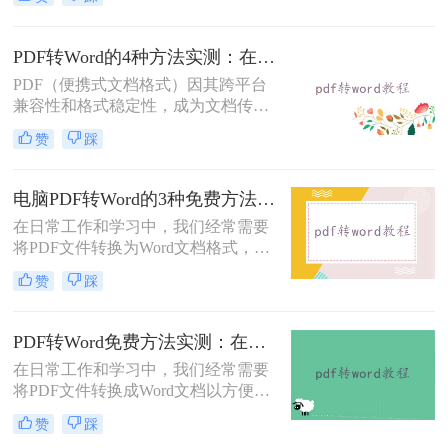
将重点介绍三种免费且无需专业技能
的PDF转Word方法，助您快速解决问
题。
PDF转Word的4种方法实测：在线工具、Word、Adobe与开源软件对比！！
PDF（便携式文档格式）因其跨平台
兼容性和格式稳定性，成为文档传输
的首选格式。然而，当我们需要编辑
赞
踩
文档内容时，将其转换为Word格式
（.docx）更为方便。那么pdf转换成
word怎么转呢？本文将详细介绍几种
电脑PDF转Word的3种免费方法实测：含效果对比与适用场景说明！
常用的PDF转Word方法，助您轻松完
在日常工作和学习中，我们经常需要
成转换。
将PDF文件转换为Word文档格式，以
便进行编辑和修改。那么电脑pdf怎么
赞
踩
转word文档格式免费呢？本文将介绍
三种实用的免费方法，帮助您轻松实
现PDF到Word的转换。
PDF转Word免费方法实测：在线工具、Word内置功能与手动复制3种方式对比！
在日常工作和学习中，我们经常需要
将PDF文件转换成Word文档以方便编
辑。那么怎么不花钱把pdf转成word
赞
踩
呢？以下是三种可以免费使用的PDF