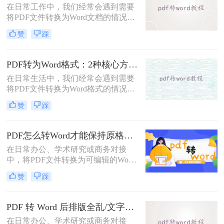
在日常工作中，我们经常会遇到需要
将PDF文件转换为Word文档的情况，
以便对内容进行编辑或修改。那么pdf
赞
踩
转word怎么转呢？本文将介绍五种将
PDF转换为Word的方法，帮助你选择
最适合自己的转换方式。
PDF转为Word格式：2种核心方法的适用场景和操作差异！
在日常生活中，我们经常会遇到需要
将PDF文件转换为Word格式的情况，
以便于编辑和修改文件内容。那么如
赞
踩
何将pdf转为word格式呢？本文将介绍
两种将PDF转为Word的方法。
PDF怎么转Word才能保持原格式不变/版式不乱？3种专业有效方法全解析！
在日常办公、学术研究或商务对接
中，将PDF文件转换为可编辑的Word
文档是极高频的需求。但最令人头疼
赞
踩
的往往不是转换本身，而是转换后出
现的格式错乱、排版崩坏、图片移位
等“惨剧”。因此，很多人都在苦苦寻
PDF 转 Word 后排版全乱/文字错位/串行/乱跑怎么办？3种高保真转换方法全解析
找“PDF怎么转Word才能保持原格式
在日常办公、学术研究或商务对接
不变/版式不乱”的完美方案。