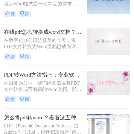
换为Word格式是一项常见的需求。
Word文档因其易于编辑和修改的特点
赞
踩
而备受青睐。那么电脑上pdf怎么转换
成word呢？本文将介绍三种将PDF转
换成Word的实用方法。
在线pdf怎么转换成word文档？PDF猫与转转大师2种在线工具使用指南与功能对比！
在数字化办公日益普及的今天，将
PDF文件转换为Word文档已成为许多
职场人士和学生群体的日常需求。
赞
踩
PDF格式虽然便于分享和保持格式一
致，但编辑起来却相对麻烦。因此，
找到一种高效、便捷的在线转换方法
PDF转Word方法指南：专业软件、在线工具、Word内置与改后缀名4种方案对比！
显得尤为重要。那么在线pdf怎么转换
在日常办公中，我们经常需要将PDF
成word文档呢？本文将介绍两种在线
文档转换成可编辑的Word文档。那么
将PDF转换成Word文档的方法。
如何将pdf转换成word呢？本文将介绍
赞
踩
几种常用的PDF转Word的方法，助您
高效完成文档转换。
怎么将pdf转word？看看这五种转换方法！
PDF（Portable Document Format）由
Adobe公司开发，设计初衷就是"跨设