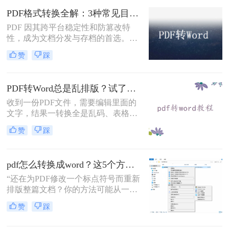
5种完全免费的解决方案。所有方法
PDF格式转换全解：3种常见目标格式及对应操作方法！
均基于官方或开源平台，确保零成
PDF 因其跨平台稳定性和防篡改特
本、无广告、无数据泄露。无需任何
性，成为文档分发与存档的首选。但
付费，即可实现高质量转换，告别格
当需要编辑内容、调整格式或提取文
式错乱与隐私担忧！
赞
踩
本时，将其转换为可编辑的 Word 文
档（.docx）就成为刚需。那么怎么转
换pdf格式呢？以下分方法解析当前主
PDF转Word总是乱排版？试了好几个办法，这几个真的能用！
流转换途径。
收到一份PDF文件，需要编辑里面的
文字，结果一转换全是乱码、表格错
位、图片跑偏——这种糟心事估计不
赞
踩
少人都遇到过。其实pdf怎么转换成
word这个问题，并不是某一个工具就
能通杀所有情况的，关键得看你手里
pdf怎么转换成word？这5个方法亲测有效，职场人必备技能！
的PDF是什么类型、要转几个文件、
对排版要求高不高。本文就按不同场
“还在为PDF修改一个标点符号而重新
景，把我自己实际用过、觉得靠谱的
排版整篇文档？你的方法可能从一开
几种方法整理出来，包括在线直接
始就错了。”作为一名深耕电脑办公
赞
踩
转、批量处理、以及对排版要求高时
软件领域多年的测评博主，小编每天
该怎么操作，看完你就知道该选哪个
都能在后台看到大量关于文档格式转