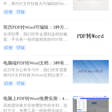
中，将PDF文件转换为可编辑的Word
文档是极高频的需求。但最令人头疼
赞
踩
的往往不是转换本身，而是转换后出
现的格式错乱、排版崩坏、图片移位
等“惨剧”。面对PDF 转 Word 后排版
简历PDF转Word可编辑：3种方法保留排版不乱的实测！
全乱/文字错位/串行/乱跑怎么办这一
在求职季，我们经常会遇到这样的尴
难题，很多人尝试了各种免费工具却
尬：手头有一份排版精美的PDF简
依然无法解决。
历，但招聘系统只允许上传Word格
赞
踩
式，或者HR希望能直接在简历上修
改批注。面对这种情况，掌握pdf简历
怎么转word简历的技巧就显得至关重
电脑端PDF转Word文档：3种有效方法的具体操作步骤！
要。直接复制粘贴不仅会打乱排版，
在日常办公和学习中，我们经常需要
还可能丢失关键信息。
将PDF文件转换为Word文档以便于编
辑和修改。那么电脑上pdf怎么转换成
赞
踩
word文档呢？本文将介绍三种将PDF
转换为Word文档的方法，帮助您轻松
完成PDF到Word的转换。
电脑上PDF转Word免费实测：4个方案的转换效果和注意事项！
高精度转换并非收费软件的专利，选
对方法，免费工具一样能帮你搞定复