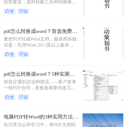
的答案是：选对转换工具和转换模式
——可编辑PDF优先用Word直接打开
赞
踩
或专业转换软件的“排版优先”模式，
扫描件PDF必须用带OCR识别功能的
工具才能还原文字与版面。 这是解决
pdf怎么转换成word？首选免费工具，复杂文件再上专业软件！
排版错乱、表格移位、字体变样等问
题的核心原则。
要把PDF转成Word文档，最推荐的做
法是：先用Word 2013及以上版本直
接打开PDF（免费、无损）、再用
赞
踩
Google Drive在线转换（免费、云
端），如果遇到扫描件或复杂排版，
最后用专业的转转大师pdf转换器兜
pdf怎么转换成word？5种实测方法，从免费到专业全攻略！
底。
你肯定遇到过这种情况——客户发来
一份PDF合同，老板急着要你改几个
字；老师上传的PDF课件，你想复制
赞
踩
一段做笔记；或者自己扫描的纸质文
件，想直接编辑里面的文字。不管你
是办公室文员、学生，还是自由职业
电脑PDF转Word的3种实用方法对比：转换软件、Word内置功能与在线工具详解！
者，“pdf怎么转换成word”绝对是高频
刚需。
在日常办公和学习中，将PDF文档转