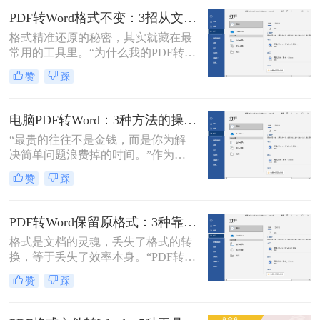
了。
换的求助。
PDF转Word格式不变：3招从文件选择到输出设置全流程！
格式精准还原的秘密，其实就藏在最
常用的工具里。“为什么我的PDF转成
Word后，格式全乱了？”——这是小
赞
踩
编在后台收到最多的问题之一。相信
无数职场人和内容创作者都曾为此头
疼：一份精心排版的报告、合同或方
电脑PDF转Word：3种方法的操作步骤和常见报错处理！
案，转换后却面目全非，表格错位、
“最贵的往往不是金钱，而是你为解
字体变异、版面混乱，不得不花费大
决简单问题浪费掉的时间。”作为专
量时间重新调整。
注电脑办公软件测评多年的博
赞
踩
主，“电脑怎么将pdf转换成word免
费”是我被问及最多的问题之一。这
背后，是无数职场人和内容创作者面
PDF转Word保留原格式：3种靠谱方法的关键参数配置！
对合同、报告、文献时，渴望高效提
格式是文档的灵魂，丢失了格式的转
取、编辑信息的真切需求。
换，等于丢失了效率本身。“PDF转完
Word，排版全乱了，还不如自己重打
赞
踩
一遍！”这是小编在后台收到最多的
吐槽之一。作为一名深耕办公软件领
域多年的测评博主，我深知一份格式