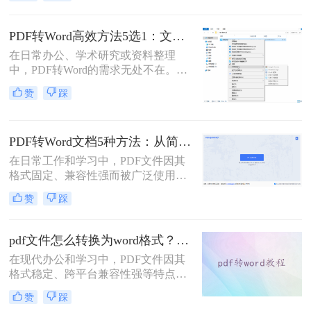
了？”、“字体全变了，我还得一个个
调？”——相信这是无数职场人在将
PDF转为Word文档时，最崩溃的瞬
PDF转Word高效方法5选1：文件大小和类型决定用哪个！
间。一份精心排版的PDF报告，转换
在日常办公、学术研究或资料整理
后却变成需要“二次加工”的混乱文
中，PDF转Word的需求无处不在。那
档，不仅浪费时间，更可能引发关键
么pdf怎么转换成word呢？本文将系统
信息错漏的风险。那么pdf转word怎么
赞
踩
解析5种主流方法，涵盖不同场景，
保留原排版呢？
助你轻松应对各类转换难题。
PDF转Word文档5种方法：从简单复制到专业软件的适用范围！
在日常工作和学习中，PDF文件因其
格式固定、兼容性强而被广泛使用。
然而，PDF的静态特性也带来了编辑
赞
踩
困难的问题。为了便于修改和协作，
将PDF转换为可编辑的Word文档成为
许多用户的刚需。那么pdf怎么转换成
pdf文件怎么转换为word格式？这3种转换方法可以尝试下！
word文档呢？本文将详细介绍五种常
在现代办公和学习中，PDF文件因其
用的PDF转Word方法，帮助您选择最
格式稳定、跨平台兼容性强等特点而
适合自己的解决方案。
被广泛使用。然而，当需要编辑PDF
赞
踩
文件中的内容时，将其转换为Word格