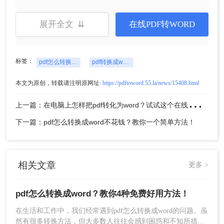
展开全文 ⇊
在线PDF转WORD
标签：
pdf怎么转换成word
pdf转换成word方法
本文为原创，转载请注明原网址:
https://pdftoword.55.la/news/15408.html
3、如果对页码、是否启用ocr、输出格式、转换效
上
一篇：在电脑上怎样把pdf转化为word？试试这个在线免费方法！
果等有要求，可以先设置然后再点击开始转换哦。
下一篇：pdf怎么转换成word不花钱？教你一个简单方法！
相关文章
更多 >
pdf怎么转换成word？教你4种免费好用方法！
在生活和工作中，我们经常遇到pdf怎么转换成word的问题。虽
4、转换完成点击下载即可。
然有很多转换方法，但大多数人往往会感到困惑和不知所措。