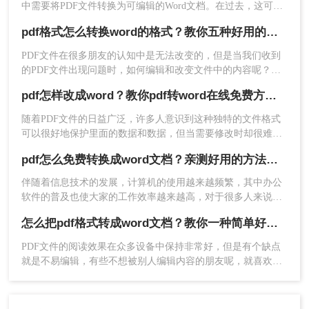
中需要将PDF文件转换为可编辑的Word文档。在过去，这可能
是一项繁琐且复杂的任务，但现在我们有许多便捷的方法和工
pdf格式怎么转换word的格式？教你五种好用的方法！
具来完成这个任务。那么电脑上如何把pdf转换成word文档呢？
本文将为您介绍几种最方便且高效的方法，帮助您在电脑上轻
PDF文件在很多朋友的认知中是无法改变的，但是当我们收到
松将PDF转换为Word文档。
的PDF文件出现问题时，如何编辑和改变文件中的内容呢？事
实上，只要你掌握了一些文件格式转换技巧，你就可以很容易
pdf怎样改成word？教你pdf转word在线免费方法！
地解决PDF难以编辑的问题。例如，将pdf格式转换word的格
式，以便于编辑文档中的内容。你现在知道pdf格式怎么转换
3、把文件批量上传上去，然后点击开始转换，等待
随着PDF文件的日益广泛，许多人意识到这种独特的文件格式
word的格式吗？不清楚的合作伙伴可以尝试遵循以下内容。我
一会就可以了。
可以很好地保护里面的数据和数据，但当需要修改时却很难下
相信你很快就能学会pdf转word的方法。
手。想要修改PDF文件，最好的方法就是将pdf改成word，在
pdf怎么免费转换成word文档？亲测好用的方法分享！
Word文档上面修改，那么pdf怎样改成word呢？下面一起看看
吧！
伴随着信息技术的发展，计算机的使用越来越频繁，其中办公
软件的普及也使大家的工作效率越来越高，对于很多人来说，
电脑已经成为生活的一部分。但仍有许多软件功能不够熟练，
怎么把pdf格式转成word文档？教你一种简单好用的转换方法！
相应的操作要求也越来越高，其中还有 PDF文件格式转换，想
要将pdf转换成word文档，这个问题把握好了，可以让工作更快
PDF文件的阅读效果在众多设备中保持非常好，但是有个缺点
捷，对于这种pdf转word之后怎么编辑，下面一看看pdf怎么免
就是不易编辑，有些不想被别人编辑内容的朋友呢，就喜欢把
费转换成word文档吧。
文档做成PDF格式的，这样既不影响观看又不易被篡改。不
过，当你办公整理资料的时候需要将文档内容复制下来，接到
4、转换完成，打开查看即可。
都是PDF格式的文档，那就很心累了。这时候就需要把pdf格式