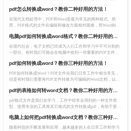
今天，我将分享一个简单易用的方法，帮助大家轻松将PDF转
方法三、转转大师客户端批量pdf转word
pdf怎么转换成word？教你二种好用的方法！
换成可编辑的Word文档。
在现代文档处理中，PDF和Word是最为常见的两种格式。然
操作如下：
而，PDF格式的文件在编辑和修改方面相对困难，而Word则更
1、官网下载pdf转word客户端，安装并打开。
加灵活和易于操作。那么，有没有办法将PDF文件转换成Word
电脑pdf如何转换成word格式？教你二种好用的方法！
格式呢？答案是肯定的。本文将为您详细介绍pdf怎么转换成
word，让您在日常的工作和学习中更加便捷。
在现代社会，电子文档已经成为人们工作和学习中不可分割的
一部分。有时我们可能会在电脑中收到一些重要的PDF文件，
但由于一些需要进行编辑、修改或复用的原因，我们需要将其
pdf如何转换成word？教你三种好用的方法！
转换成Word格式。本文将详细介绍电脑pdf如何转换成word格
式。​
PDF如何转换成Word？PDF文件在我们日常工作中相当常见，
但是有时我们需要将PDF文件转换为可编辑的Word文档，以方
便我们进行编辑。那么，该怎样有效地将PDF文件转换为Word
pdf的表格如何转word文档？教你二种好用的方法！
文档呢？下面一起看看吧。
2、找到PDF转换，选择文件转Word，该功能不仅
pdf格式文件是我们在学习，工作中经常会用到的一种文件类
型。使用专业的工具将其它格式的文件转换成pdf，有助于更好
支持PDF转Word，也支持PPT、excel转Word哦。
的文件传输。另外，将pdf格式转换成其他格式的文件，便于小
电脑上如何把pdf转换成word文档？教你三种好用的方法！
伙伴们修改文件的内容，编辑，比如将pdf转word文档，那么
pdf的表格如何转word文档呢？
随着科技的不断发展和应用，越来越多的人在日常工作和学习