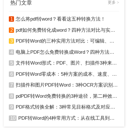
热门文章
更多 >
转成word文档了，那么怎么把pdf格式转成word文档呢？下面讲
方法四、图片另存为PDF
讲在线转换方法。
1
怎么将pdf转word？看看这五种转换方法！
操作如下：
1、我们也可以用Photoshop来实现格式转换的需
2
pdf如何免费转化成word？四种方法对比与实操指南（附详细表格）
求，首先将需要将图片导入PS中，然后点击左上角
3
PDF转Word的三种实用方法对比：可编辑、保格式、避风险！
的【文件】，选择【储存副本】。
4
电脑上PDF怎么免费转换成Word？四种方法对比与实操指南（附详细表格）!
5
文件转Word形式：PDF、图片、扫描件3种来源分别怎么处理！
6
PDF转Word零成本：5种方案的成本、速度、精度对比！
7
扫描件和图片PDF转Word：3种OCR方案识别率实测！
8
pdPDF转Word免费转换的3种途径，第二种效率最高！
9
PDF格式转换全解：3种常见目标格式及对应操作方法！
10
PDF转Word的4种常用方式：从在线工具到桌面软件全梳理！
2、它可以让我们选择图片的质量，然后再将其另存