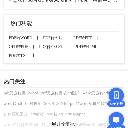
怎么把pdf格式转成word文档？教你一种简单好用的转换方法！
●
热门功能
PDF转WORD
丨
PDF转图片
丨
PDF转PPT
丨
OFD转PDF
丨
PDF转EXCEL
丨
PDF转HTML
丨
PDF转TXT
丨
热门关注
pdf怎么转换成word
pdf怎么转换成jpg图片
word怎么转pdf
word转pdf
压缩图片
怎么压缩图片
pdf转word免费的软件
如何压缩图片
pdf解密
png转jpg
pdf转换ppt
展开全部 ∨
word如何转换成pdf
图片转换格式
pdf如何转word
pdf格式转换