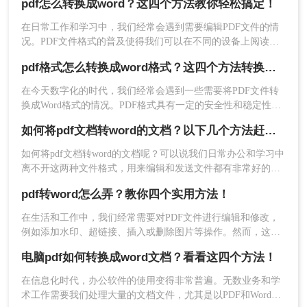
pdf怎么转换成word？这四个方法教你轻松搞定！
或修改，或者我们想要在Word文档中粘贴PDF文件的内容。无
论是什么原因，将PDF文件转换为Word格式是一项非常实用的
在日常工作和学习中，我们经常会遇到需要编辑PDF文件的情
4、转换好了，点击下载文件，如果还需要转换，可
技能。那么如何把PDF转Word呢？在本文中，我们将分享一些
况。PDF文件格式的普及使得我们可以在不同的设备上阅读和
方法和技巧，帮助您完成这项任务。
以继续添加哦。
分享文件，但它也带来了一些不便，比如无法直接编辑的问
pdf格式怎么转换成word格式？这四个方法转换效率很高！
题。幸运的是，现在有一种简单而高效的方法可以解决这个问
方法三、使用专业软件进行转换
题，那就是将PDF文件转换为Word文件。本文将为大家介绍pdf
在今天数字化的时代，我们经常会遇到一些需要将PDF文件转
怎么转换成word方法，下面一起看看吧。
换成Word格式的情况。PDF格式具有一定的安全性和稳定性，
专业软件通常具有更高的转换质量和更多的功能选
但相较于Word格式，PDF文件不太方便进行编辑和修改。所
项。下面以转转大师PDF转换器操作为例。
如何将pdf文档转word的文档？以下几个方法赶紧收藏！
以，当我们需要对PDF文件进行编辑时，将其转换成Word格式
操作如下：
是一种常见的需求。那么pdf格式怎么转换成word格式呢？在本
如何将pdf文档转word的文档呢？可以说我们日常办公和学习中
1、官网下载pdf转word客户端
文中，将介绍四种使用简单且高效的方法将PDF格式转换为
离不开这两种文件格式，用来编辑和发送文件都有非常好的体
Word格式。
验。一般情况下，我们接收到别人发来的文件或者是从网站上
pdf转word怎么弄？教你四个实用方法！
下载，很多都是PDF文件格式，我们想要把它转换成Word文档
来做进一步的编辑，该怎么转换呢？其实方法很简单，掌握方
在生活和工作中，我们经常需要对PDF文件进行编辑和修改，
法就能轻松解决，今天给大家分享四个简单有效的方法，一起
例如添加水印、超链接、插入或删除图片等操作。然而，这些
来学习吧。
操作不能直接在PDF文件上进行，因此常见的方法就是将其转
电脑pdf如何转换成word文档？看看这四个方法！
换为Word文件进行编辑。如果你不知道pdf转word怎么弄，别
担心，下面我给大家介绍几种超实用的方法!
在信息化时代，办公软件的使用变得非常普遍。无数业务和学
术工作需要我们处理大量的文档文件，尤其是以PDF和Word格