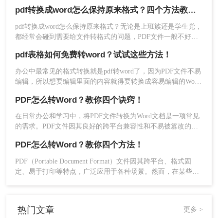
式出现的。PDF文件因其稳定的排版和跨平台的一致性被广泛
pdf转换成word怎么保持原来格式？四个方法教你正确打开！
应用于电子书、教材、报告及宣传刊物；然而，在需要编辑和
2、点击中间的地方，然后上传文件，如果需要批量
修改内容时，Word格式又显得更为灵活方便。这就引出了一个
pdf转换成word怎么保持原来格式？无论是上班族还是学生党，
转换，可以多个文件添加进去，如果有整理成文件
常见问题：电脑pdf如何转换成word文档？今天，让我们深入探
都经常会碰到需要给文件转格式的问题，PDF文件一般不好直
夹也可以直接添加文件夹哦。
讨这个问题，并提供一些行之有效的解决方案。
接编辑，需要转成word文件再进行编辑，但遇见不好用的转换
pdf表格如何免费转word？试试这些方法！
器，转换完的文件简直乱七八糟。所以这里给大家推荐几个好
用的PDF转换方法。
办公中最常见的格式转换就是pdf转word了，因为PDF文件不易
编辑，所以想要编辑里面的内容就得要转换成容易编辑的Word
文档，那么pdf表格如何免费转word呢？给大家推荐三个好用的
PDF怎么转Word？教你四个诀窍！
工具，大家可以试试下面这些方法。
在日常办公和学习中，将PDF文件转换为Word文档是一项常见
的需求。PDF文件因其良好的跨平台兼容性和不易被篡改的特
性而广受欢迎，但在需要编辑或修改文件内容时，Word文档则
PDF怎么转Word？教你四个方法！
显得更为灵活和方便。那么PDF怎么转Word呢？下面将详细介
绍几种将PDF转Word的方法，以帮助您更高效地完成工作。
3、操作嘛，也十分的简单，文件上传好，点击开始
PDF（Portable Document Format）文件因其跨平台、格式固
定、易于打印等特点，广泛应用于各种场景。然而，在某些情
转换等待转换完成即可。
况下，我们可能需要将PDF文件转换为Word文档以便于编辑和
修改。那么PDF怎么转Word呢？以下将详细介绍几种PDF转
Word的方法，帮助您轻松完成转换。
热门文章
更多 >