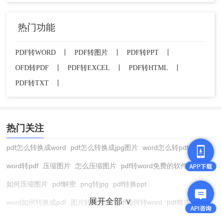
3、pdf文档就成功转为word格式了，直接打开编辑
即可。
热门功能
PDF转WORD
丨
PDF转图片
丨
PDF转PPT
丨
OFD转PDF
丨
PDF转EXCEL
丨
PDF转HTML
丨
PDF转TXT
丨
热门关注
pdf怎么转换成word
pdf怎么转换成jpg图片
word怎么转pdf
总结：
word转pdf
压缩图片
怎么压缩图片
pdf转word免费的软件
如何压缩图片
pdf解密
png转jpg
pdf转换ppt
以上就是如何把pdf转word的方法分享了，四种方法
均已不同维度的操作来分享。伙伴们根据自己的转
展开全部 ∨
word如何转换成pdf
图片转换格式
pdf如何转word
pdf格式转换
换需求选择适合自己的方法即可。希望对你们有所
帮助。
在线pdf转换成word
pdf转图片
pdf怎么转换成jpg图片
图片转pdf