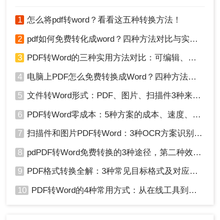
1
怎么将pdf转word？看看这五种转换方法！
2
pdf如何免费转化成word？四种方法对比与实操指南（附详细表格）
3
PDF转Word的三种实用方法对比：可编辑、保格式、避风险！
4
电脑上PDF怎么免费转换成Word？四种方法对比与实操指南（附详细表格）!
方法四：直接修改后缀名
5
文件转Word形式：PDF、图片、扫描件3种来源分别怎么处理！
电脑上不想安装任何软件的朋友可以参考此方法，
6
PDF转Word零成本：5种方案的成本、速度、精度对比！
操作简单。如果pdf含有音频、链接、图片等复杂内
容，转换可能会出现乱码，重要文件需慎重使用。
7
扫描件和图片PDF转Word：3种OCR方案识别率实测！
操作如下：
8
pdPDF转Word免费转换的3种途径，第二种效率最高！
1、选中pdf文件右键选择“重命名”，或直接选中按下
F2快捷键；
9
PDF格式转换全解：3种常见目标格式及对应操作方法！
10
PDF转Word的4种常用方式：从在线工具到桌面软件全梳理！