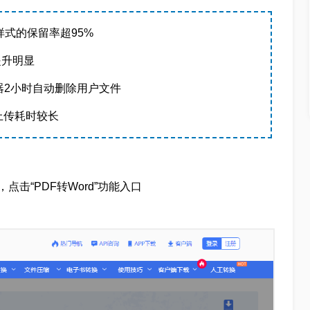
式的保留率超95%
提升明显
器2小时自动删除用户文件
上传耗时较长
点击“PDF
转
Word
”功能入口