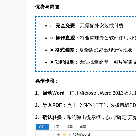
优势与局限
✅
完全免费
：无需额外安装或付费
✅
操作直观
：符合常规办公软件使用习
❌
格式偏差
：复杂版式易出现错位现象
❌
功能限制
：无法批量处理，图片密集
操作步骤：
1、启动Word
：打开Microsoft Word 2013及
2、导入PDF
：点击“文件”>“打开”，选择目标P
3、确认转换
：系统弹出提示框，点击“确定”开