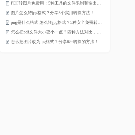
PDF转图片免费用：5种工具的文件限制和输出质量对比！
pdf文件怎
图片怎么转jpg格式？分享5个实用转换方法！
pdf太大了
png是什么格式 怎么转jpg格式？5种安全免费转换方法全解析！
pdf怎么压缩
怎么把pdf文件大小变小一点？四种方法对比，一看就懂！
录的视频太大
怎么把图片改为jpg格式？分享6种转换的方法！