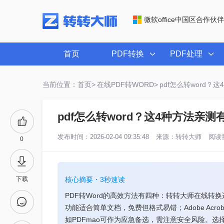
微软office中国区合作伙伴
首页
PDF转换
PDF处理
当前位置：首页>
在线PDF转WORD>
pdf怎么转word
pdf怎么转word？这4种方法亲
发布时间：2026-02-04 09:35:48
来源：
转转大师
阅读量
0
下载
核心摘要・3秒速读
PDF转Word的高效方法有四种：转转大师在线转换适合
功能适合简单文档，免费但格式易错；Adobe Ac
如PDFmao可作为应急备选，需注意安全风险。