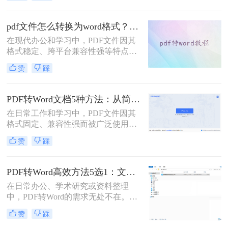
了？”、“字体全变了，我还得一个个
调？”——相信这是无数职场人在将
PDF转为Word文档时，最崩溃的瞬
pdf文件怎么转换为word格式？这3种转换方法可以尝试下！
间。一份精心排版的PDF报告，转换
在现代办公和学习中，PDF文件因其
后却变成需要“二次加工”的混乱文
格式稳定、跨平台兼容性强等特点而
档，不仅浪费时间，更可能引发关键
被广泛使用。然而，当需要编辑PDF
信息错漏的风险。那么pdf转word怎么
赞
踩
文件中的内容时，将其转换为Word格
保留原排版呢？
式变得尤为重要。那么pdf文件怎么转
换为word格式呢？本文将介绍三种简
PDF转Word文档5种方法：从简单复制到专业软件的适用范围！
单实用的方法，帮助您轻松将PDF文
在日常工作和学习中，PDF文件因其
件转换为Word格式。
格式固定、兼容性强而被广泛使用。
然而，PDF的静态特性也带来了编辑
赞
踩
困难的问题。为了便于修改和协作，
将PDF转换为可编辑的Word文档成为
许多用户的刚需。那么pdf怎么转换成
PDF转Word高效方法5选1：文件大小和类型决定用哪个！
word文档呢？本文将详细介绍五种常
在日常办公、学术研究或资料整理
用的PDF转Word方法，帮助您选择最
中，PDF转Word的需求无处不在。那
适合自己的解决方案。
么pdf怎么转换成word呢？本文将系统
赞
踩
解析5种主流方法，涵盖不同场景，