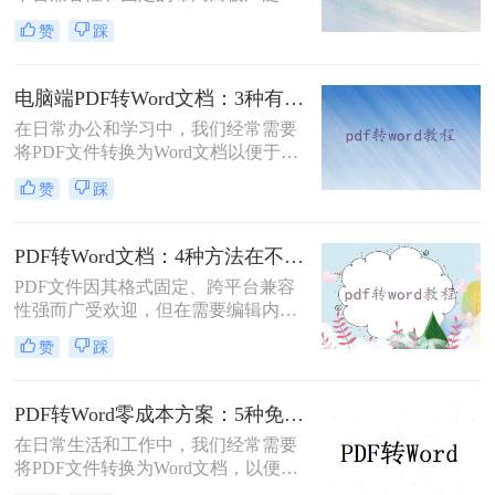
用。然而，在需要对内容进行编辑
赞
踩
时，我们往往需要将其转换为Word文
档。那么如何免费转换pdf格式为word
呢？本文将介绍三种常用的免费方法
电脑端PDF转Word文档：3种有效方法的具体操作步骤！
来实现这一目标。
在日常办公和学习中，我们经常需要
将PDF文件转换为Word文档以便于编
辑和修改。那么电脑上pdf怎么转换成
赞
踩
word文档呢？本文将介绍三种将PDF
转换为Word文档的方法，帮助您轻松
完成PDF到Word的转换。
PDF转Word文档：4种方法在不同文件类型下的转换效果！
PDF文件因其格式固定、跨平台兼容
性强而广受欢迎，但在需要编辑内容
时，将其转换为可编辑的Word文档成
赞
踩
为刚需。那么pdf怎么转换成word文档
呢？本文将系统梳理6种主流转换方
法，助您高效完成格式转换。
PDF转Word零成本方案：5种免费路径的适用边界和效果评估！
在日常生活和工作中，我们经常需要
将PDF文件转换为Word文档，以便进
行编辑、修改或进一步处理。然而，