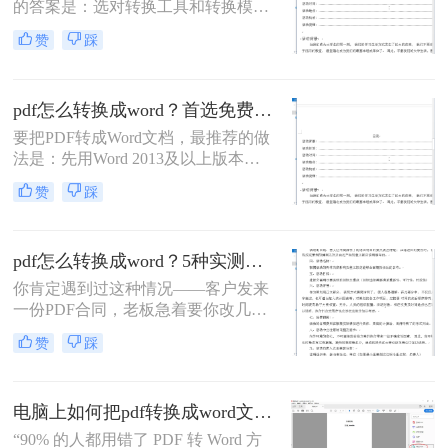
的答案是：选对转换工具和转换模式
——可编辑PDF优先用Word直接打开
赞
踩
或专业转换软件的“排版优先”模式，
扫描件PDF必须用带OCR识别功能的
工具才能还原文字与版面。 这是解决
pdf怎么转换成word？首选免费工具，复杂文件再上专业软件！
排版错乱、表格移位、字体变样等问
题的核心原则。
要把PDF转成Word文档，最推荐的做
法是：先用Word 2013及以上版本直
接打开PDF（免费、无损）、再用
赞
踩
Google Drive在线转换（免费、云
端），如果遇到扫描件或复杂排版，
最后用专业的转转大师pdf转换器兜
pdf怎么转换成word？5种实测方法，从免费到专业全攻略！
底。
你肯定遇到过这种情况——客户发来
一份PDF合同，老板急着要你改几个
字；老师上传的PDF课件，你想复制
赞
踩
一段做笔记；或者自己扫描的纸质文
件，想直接编辑里面的文字。不管你
是办公室文员、学生，还是自由职业
电脑上如何把pdf转换成word文档？这3个高效精准的方法，让你办公效能翻倍！
者，“pdf怎么转换成word”绝对是高频
刚需。
“90% 的人都用错了 PDF 转 Word 方