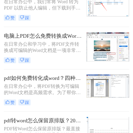
在日常办公中，我们常将 Word 转为
PDF 以防止他人编辑，但下载到手的
PDF 往往又需要修改内容，这时就不
赞
踩
得不将 PDF 再转回 Word。然而，很
多用户尝试后发现：要么转换后排版
错乱，要么工具捆绑广告，甚至文件
电脑上PDF怎么免费转换成Word？四种方法对比与实操指南（附详细表格）!
受损。那么 PDF 如何改成 Word 文
在日常办公和学习中，将PDF文件转
档？本文从 转换质量、操作难度、文
换成可编辑的Word文档是一项非常高
件安全、批量能力 四个维度，对比三
频的需求。PDF虽然版式固定、不易
种主流方法，帮助您快速选出最合适
赞
踩
篡改，但编辑修改较为困难，而Word
的那一种。
文档则更便于调整格式和修改内容。
为了帮你快速选出最适合自己的转换
pdf如何免费转化成word？四种方法对比与实操指南（附详细表格）
方式，下表汇总了四种主流免费方法
在日常办公中，将PDF转换为可编辑
的核心差异：
的Word文档是高频需求。为了帮你快
速选出最适合自己的方案，下表汇总
赞
踩
了四种主流免费方法的核心差异：
pdf转word怎么保留原排版？2026最新实测，这5种方法从免费到专业全搞定！
PDF转Word怎么保留原排版？最直接