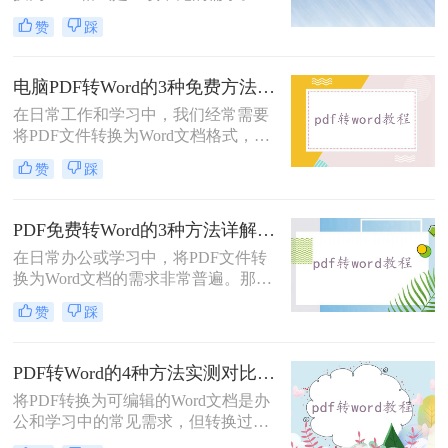
Word文档因其易于编辑和修改的特点
赞
踩
而备受青睐。那么电脑上pdf怎么转换
成word呢？本文将介绍三种将PDF转
换成Word的实用方法。
电脑PDF转Word的3种免费方法实测：含效果对比与适用场景说明！
在日常工作和学习中，我们经常需要
将PDF文件转换为Word文档格式，以
便进行编辑和修改。那么电脑pdf怎么
赞
踩
转word文档格式免费呢？本文将介绍
三种实用的免费方法，帮助您轻松实
现PDF到Word的转换。
PDF免费转Word的3种方法详解：复制粘贴、在线工具与Word内置转换效果对比！
在日常办公或学习中，将PDF文件转
换为Word文档的需求非常普遍。那么
pdf怎么免费转换成word文档呢？本文
赞
踩
将重点介绍三种免费且无需专业技能
的PDF转Word方法，助您快速解决问
题。
PDF转Word的4种方法实测对比：在线工具、Adobe Acrobat、Word内置与OCR识别方案选择！
将PDF转换为可编辑的Word文档是办
公和学习中的常见需求，但转换过程
中常出现格式错乱、图片丢失等问