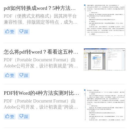
5种完全免费的解决方案。所有方法
pdf如何转换成word？5种方法从免费到编程实测对比！
均基于官方或开源平台，确保零成
PDF（便携式文档格式）因其跨平台
本、无广告、无数据泄露。无需任何
兼容性强、排版固定等特点，成为文
付费，即可实现高质量转换，告别格
档共享和存档的首选。但若需编辑内
式错乱与隐私担忧！
赞
踩
容或调整格式，需将PDF转换为
Word。那么pdf如何转换成word呢？
本文整理 5种主流转换方法，帮助用
怎么将pdf转word？看看这五种转换方法！
户高效完成转换。
PDF（Portable Document Format）由
Adobe公司开发，设计初衷就是"跨设
备一致性呈现"——无论在什么设备
赞
踩
上打开，排版都完全一样。这个优点
也正是它难以编辑的原因：PDF内部
用固定坐标记录每个文字、图形的精
PDF转Word的4种方法实测对比（附还原度对比表）！
确位置，而Word是流式排版，内容从
PDF（Portable Document Format）由
上到下流动、自动换行。
Adobe公司开发，设计初衷是"跨设备
一致性呈现"——无论在什么设备上
赞
踩
打开，排版都完全一样。这个优点也
正是它难以编辑的原因：PDF内部用