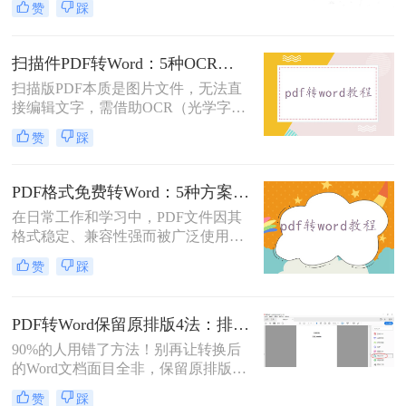
赞
踩
市面上许多PDF转Word工具都需要付
费使用。那么pdf怎么转换成word不花
钱呢？本文将介绍几种不花钱的常用
扫描件PDF转Word：5种OCR方案的识别精度和速度对比！
方法，帮助您轻松实现PDF到Word的
扫描版PDF本质是图片文件，无法直
转换。
接编辑文字，需借助OCR（光学字符
识别）技术提取文字并转换为可编辑
赞
踩
的Word格式。那么扫描pdf怎么转换
成word文档呢？本文将介绍系统梳理
5种主流方案，助您高效完成转换。
PDF格式免费转Word：5种方案的速度、精度、文件限制对比！
在日常工作和学习中，PDF文件因其
格式稳定、兼容性强而被广泛使用。
然而，当需要对PDF内容进行编辑
赞
踩
时，很多人会遇到困难。此时，将
PDF转换为可编辑的Word文档就成为
必要操作。面对"pdf格式怎么免费转
PDF转Word保留原排版4法：排版优先模式、OCR选项和格式修复全流程！
换成word"这一常见需求，本文将为
90%的人用错了方法！别再让转换后
您详细介绍五种安全、高效且完全免
的Word文档面目全非，保留原排版的
费的转换方法，帮助您轻松实现格式
秘密就在这里。“这表格怎么全乱
转换。
赞
踩