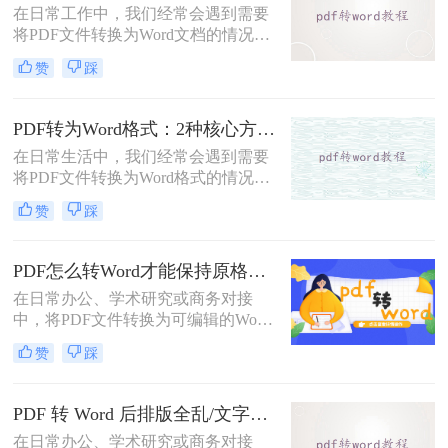
在日常工作中，我们经常会遇到需要
DOC文件的方法。
将PDF文件转换为Word文档的情况，
以便对内容进行编辑或修改。那么pdf
赞
踩
转word怎么转呢？本文将介绍五种将
PDF转换为Word的方法，帮助你选择
最适合自己的转换方式。
PDF转为Word格式：2种核心方法的适用场景和操作差异！
在日常生活中，我们经常会遇到需要
将PDF文件转换为Word格式的情况，
以便于编辑和修改文件内容。那么如
赞
踩
何将pdf转为word格式呢？本文将介绍
两种将PDF转为Word的方法。
PDF怎么转Word才能保持原格式不变/版式不乱？3种专业有效方法全解析！
在日常办公、学术研究或商务对接
中，将PDF文件转换为可编辑的Word
文档是极高频的需求。但最令人头疼
赞
踩
的往往不是转换本身，而是转换后出
现的格式错乱、排版崩坏、图片移位
等“惨剧”。因此，很多人都在苦苦寻
PDF 转 Word 后排版全乱/文字错位/串行/乱跑怎么办？3种高保真转换方法全解析
找“PDF怎么转Word才能保持原格式
在日常办公、学术研究或商务对接
不变/版式不乱”的完美方案。