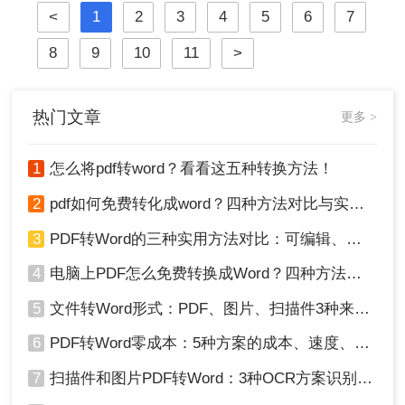
<
1
2
3
4
5
6
7
于Windows 10/11系统实测，系统梳理
5种安全有效方法，明确标注每种方
8
9
10
11
>
案的适用边界与关键细节，助您高效
保留原排版，让文档转换不再是痛
点！
热门文章
更多 >
1
怎么将pdf转word？看看这五种转换方法！
2
pdf如何免费转化成word？四种方法对比与实操指南（附详细表格）
3
PDF转Word的三种实用方法对比：可编辑、保格式、避风险！
4
电脑上PDF怎么免费转换成Word？四种方法对比与实操指南（附详细表格）!
5
文件转Word形式：PDF、图片、扫描件3种来源分别怎么处理！
6
PDF转Word零成本：5种方案的成本、速度、精度对比！
7
扫描件和图片PDF转Word：3种OCR方案识别率实测！