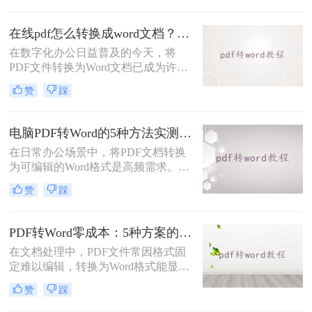
转Word的方法，帮助您根据具体需求
选择最适合的方式。
在线pdf怎么转换成word文档？PDF猫与转转大师2种在线工具使用指南与功能对比！
在数字化办公日益普及的今天，将
PDF文件转换为Word文档已成为许多
职场人士和学生群体的日常需求。
赞
踩
PDF格式虽然便于分享和保持格式一
致，但编辑起来却相对麻烦。因此，
找到一种高效、便捷的在线转换方法
电脑PDF转Word的5种方法实测指南：从在线工具到OCR识别与命令行自动化！
显得尤为重要。那么在线pdf怎么转换
在日常办公场景中，将PDF文档转换
成word文档呢？本文将介绍两种在线
为可编辑的Word格式是高频需求。那
将PDF转换成Word文档的方法。
么电脑pdf怎么转换成word呢？本文综
赞
踩
合2025年最新技术动态，系统解析
PDF转Word的实战方案。
PDF转Word零成本：5种方案的成本、速度、精度对比！
在文档处理中，PDF文件常因格式固
定难以编辑，转换为Word格式能显著
提升工作效率。然而，市面上许多转
赞
踩
换工具需付费或存在隐私风险，那么
如何不花钱将pdf转word呢？本文精选