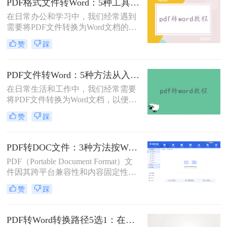
PDF格式文件转Word：5种工具按文件来源和用途对照选择！
案，转换后却面目全非，表格错位、
在日常办公和学习中，我们经常遇到
字体变异、版面混乱，不得不花费大
需要将PDF文件转换为Word文档的需
量时间重新调整。
求。PDF格式的文件如何转Word一直
赞
踩
是困扰许多用户的难题。无论是需要
编辑合同条款、修改论文内容，还是
调整报告格式，掌握高效的PDF转
PDF文件转Word：5种方法从入门到避坑的实操指南！
Word技巧都至关重要。本文将为您详
在日常生活和工作中，我们经常需要
细介绍几种经过实践验证的有效方
将PDF文件转换为Word文档，以便于
法，帮助您快速解决格式转换问题。
编辑和修改。那么怎么把pdf文件转换
赞
踩
成word呢？本文将详细介绍几种将
PDF文件转换成Word文档的方法，帮
助大家轻松应对这一需求。
PDF转DOC文件：3种方法按Word版本兼容性选择！
PDF（Portable Document Format）文
件因其跨平台兼容性和内容固定性而
广受欢迎，但在某些情况下，我们可
赞
踩
能需要将其转换为DOC（Microsoft
Word文档）格式以进行编辑和修改。
那么pdf文件怎么转换成doc文件呢？
PDF转Word转换路径5选1：在线、软件、手机端各场景最优解！
本文将介绍三种将PDF文件转换成