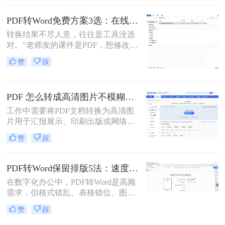
助你轻松应对各类转换难题。
PDF转Word免费方案3选：在线免费额度、客户端试用和Word自带的区别！
转换结果不尽人意，往往是工具没选
对。“老师发的课件是PDF，想修改内
容怎么办？”“客户发来的合同是
赞
踩
PDF，需要调整条款怎么处理？”从事
办公软件测评多年，小编每天在后台
看到最多的，就是这类关于PDF编辑
PDF 怎么转成高清图片不模糊？5种高清转换方法（2026实测指南）
的“灵魂拷问”。
工作中需要将PDF文档转换为高清图
片用于汇报展示、印刷出版或网络分
享，但转换后图片模糊不清、细节丢
赞
踩
失、放大后出现马赛克……这些"清
晰度灾难"不仅影响专业形象，更可
能导致重要信息无法识别。那么PDF
PDF转Word保留排版5法：速度优先还是排版优先？选择指南！
怎么转成高清图片不模糊呢？别再忍
在数字化办公中，PDF转Word是高频
受模糊图片！本文直击痛点，提供可
需求，但格式错乱、表格错位、图片
立即执行的高清转换方案，助您10分
错位等问题频发。许多用户盲目使用
钟内获得印刷级清晰度！
赞
踩
在线工具，导致文档返工重做。那么
pdf转word怎么保留原排版呢？本文基