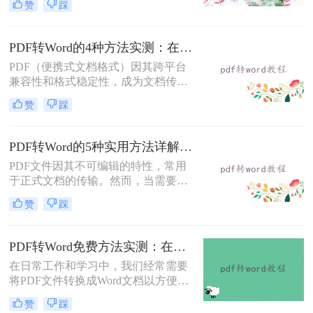
赞
踩
题。那么pdf文档怎么转换成word格式
呢？本文将系统介绍几种主流方法，
助你高效完成转换。
PDF转Word的4种方法实测：在线工具、Word、Adobe与开源软件对比！！
PDF（便携式文档格式）因其跨平台
兼容性和格式稳定性，成为文档传输
的首选格式。然而，当我们需要编辑
赞
踩
文档内容时，将其转换为Word格式
（.docx）更为方便。那么pdf转换成
word怎么转呢？本文将详细介绍几种
PDF转Word的5种实用方法详解：含扫描件OCR处理与格式校对指南！
常用的PDF转Word方法，助您轻松完
PDF文件因其不可编辑的特性，常用
成转换。
于正式文档的传输。然而，当需要对
PDF内容进行修改时，将其转换为可
赞
踩
编辑的Word文档是必要的。那么pdf
怎么转换成word呢？本文将介绍5种
常见且高效的方法，帮助您快速完成
PDF转Word免费方法实测：在线工具、Word内置功能与手动复制3种方式对比！
转换。
在日常工作和学习中，我们经常需要
将PDF文件转换成Word文档以方便编
辑。那么怎么不花钱把pdf转成word
赞
踩
呢？以下是三种可以免费使用的PDF