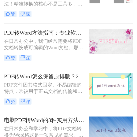
法！精准转换的核心不是工具多，而
是选对适配场景”职场中，“PDF 转
赞
踩
Word” 是高频刚需 —— 项目报告需提
取数据、合同文件要修改条款、学术
论文需调整格式，稍有不慎就会出现
PDF转Word方法指南：专业软件、在线工具、Word内置与改后缀名4种方案对比！
排版错乱、文字丢失、表格变形等问
在日常办公中，我们经常需要将PDF
题。
文档转换成可编辑的Word文档。那么
如何将pdf转换成word呢？本文将介绍
赞
踩
几种常用的PDF转Word的方法，助您
高效完成文档转换。
PDF转Word怎么保留原排版？2种方法对比：Adobe Acrobat DC与专业转换软件实测
PDF文件因其格式固定、不易编辑的
特点，常被用于正式文档的传输和存
档。然而，当我们需要编辑PDF内容
赞
踩
时，将其转换为Word文档是常见需
求。但许多用户在转换后发现排版混
乱，影响使用体验。那么pdf转word怎
电脑PDF转Word的3种实用方法对比：转换软件、Word内置功能与在线工具详解！
么保留原排版呢？本文将介绍两种方
在日常办公和学习中，将PDF文档转
法，帮助你在PDF转Word时尽可能保
换为Word格式是一项常见的需求。
留原排版。