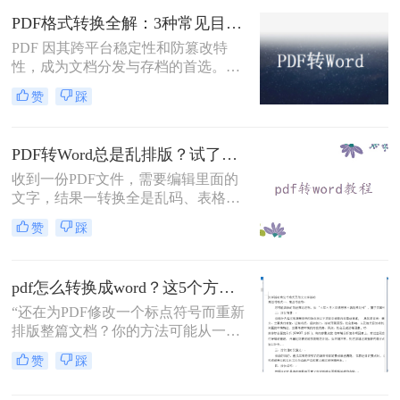
固定坐标记录每个文字、图形的精确
PDF格式转换全解：3种常见目标格式及对应操作方法！
位置，而Word是流式排版，内容从上
到下流动、自动换行。
PDF 因其跨平台稳定性和防篡改特
性，成为文档分发与存档的首选。但
当需要编辑内容、调整格式或提取文
赞
踩
本时，将其转换为可编辑的 Word 文
档（.docx）就成为刚需。那么怎么转
换pdf格式呢？以下分方法解析当前主
PDF转Word总是乱排版？试了好几个办法，这几个真的能用！
流转换途径。
收到一份PDF文件，需要编辑里面的
文字，结果一转换全是乱码、表格错
位、图片跑偏——这种糟心事估计不
赞
踩
少人都遇到过。其实pdf怎么转换成
word这个问题，并不是某一个工具就
能通杀所有情况的，关键得看你手里
pdf怎么转换成word？这5个方法亲测有效，职场人必备技能！
的PDF是什么类型、要转几个文件、
对排版要求高不高。本文就按不同场
“还在为PDF修改一个标点符号而重新
景，把我自己实际用过、觉得靠谱的
排版整篇文档？你的方法可能从一开
几种方法整理出来，包括在线直接
始就错了。”作为一名深耕电脑办公
赞
踩
转、批量处理、以及对排版要求高时
软件领域多年的测评博主，小编每天
该怎么操作，看完你就知道该选哪个
都能在后台看到大量关于文档格式转