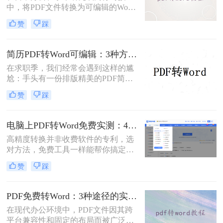
中，将PDF文件转换为可编辑的Word
文档是极高频的需求。但最令人头疼
赞
踩
的往往不是转换本身，而是转换后出
现的格式错乱、排版崩坏、图片移位
等“惨剧”。面对PDF 转 Word 后排版
简历PDF转Word可编辑：3种方法保留排版不乱的实测！
全乱/文字错位/串行/乱跑怎么办这一
在求职季，我们经常会遇到这样的尴
难题，很多人尝试了各种免费工具却
尬：手头有一份排版精美的PDF简
依然无法解决。
历，但招聘系统只允许上传Word格
赞
踩
式，或者HR希望能直接在简历上修
改批注。面对这种情况，掌握pdf简历
怎么转word简历的技巧就显得至关重
电脑上PDF转Word免费实测：4个方案的转换效果和注意事项！
要。直接复制粘贴不仅会打乱排版，
高精度转换并非收费软件的专利，选
还可能丢失关键信息。
对方法，免费工具一样能帮你搞定复
杂排版。“免费的工具转换效果肯定
赞
踩
很差吧？”这是我作为办公软件测评
博主最常听到的误解。许多职场人在
处理pdf转word时，往往陷入“收费软
PDF免费转Word：3种途径的实际费用、限制和效果对比！
件太贵，免费工具怕坑”的两难境
在现代办公环境中，PDF文件因其跨
地。那么电脑上怎么把pdf转成word免
平台兼容性和固定的布局而被广泛使
费呢？