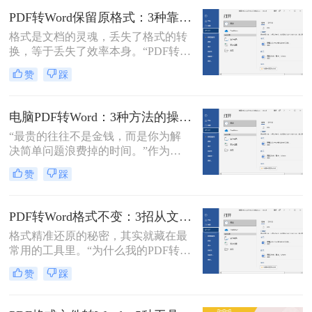
了。
换的求助。
PDF转Word保留原格式：3种靠谱方法的关键参数配置！
格式是文档的灵魂，丢失了格式的转
换，等于丢失了效率本身。“PDF转完
Word，排版全乱了，还不如自己重打
赞
踩
一遍！”这是小编在后台收到最多的
吐槽之一。作为一名深耕办公软件领
域多年的测评博主，我深知一份格式
电脑PDF转Word：3种方法的操作步骤和常见报错处理！
错乱、需要手动调整数小时的Word文
“最贵的往往不是金钱，而是你为解
档，对职场人来说是多么糟糕的体
决简单问题浪费掉的时间。”作为专
验。那么pdf转word如何保留原格式
注电脑办公软件测评多年的博
呢？
赞
踩
主，“电脑怎么将pdf转换成word免
费”是我被问及最多的问题之一。这
背后，是无数职场人和内容创作者面
PDF转Word格式不变：3招从文件选择到输出设置全流程！
对合同、报告、文献时，渴望高效提
格式精准还原的秘密，其实就藏在最
取、编辑信息的真切需求。
常用的工具里。“为什么我的PDF转成
Word后，格式全乱了？”——这是小
赞
踩
编在后台收到最多的问题之一。相信
无数职场人和内容创作者都曾为此头
疼：一份精心排版的报告、合同或方