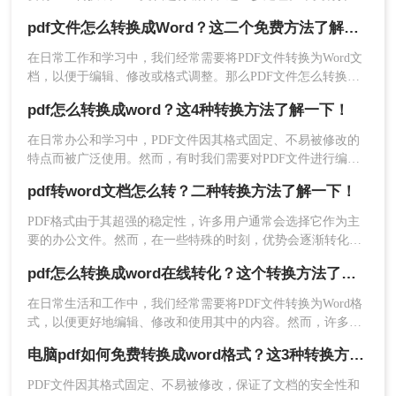
一种常用的在线PDF转换成Word的方法，让您轻松解决在线pdf
置，满足用户的不同需求。
pdf文件怎么转换成Word？这二个免费方法了解一下~
怎么转换成word问题。
优点：
转换质量高，支持批量转换，功能丰
在日常工作和学习中，我们经常需要将PDF文件转换为Word文
富，能够完美保留原始文档的格式和布局。
档，以便于编辑、修改或格式调整。那么PDF文件怎么转换成
Word呢？本文将为您介绍三种常用的PDF转Word的方法，并详
缺点：
部分软件需要付费购买，且安装后占用
pdf怎么转换成word？这4种转换方法了解一下！
细解释每一步骤。
一定的系统资源。
在日常办公和学习中，PDF文件因其格式固定、不易被修改的
推荐工具：
转转大师
pdf转换器
特点而被广泛使用。然而，有时我们需要对PDF文件进行编辑
操作步骤：
或修改，这时将其转换成Word文档就显得尤为重要。那么pdf
pdf转word文档怎么转？二种转换方法了解一下！
怎么转换成word呢？本文将介绍四种将PDF转换成Word的实用
1、安装并运行转转大师PDF转换器软件。
方法，帮助用户轻松实现PDF到Word的转换。
PDF格式由于其超强的稳定性，许多用户通常会选择它作为主
要的办公文件。然而，在一些特殊的时刻，优势会逐渐转化为
缺点。例如，如果你想学习PDF文件的一些内容，你需要把它
pdf怎么转换成word在线转化？这个转换方法了解一下！
们转换成Word来复制它们。那么，pdf转word文档怎么转呢？
这里分享二个简单的操作方法。让我们来看看。
在日常生活和工作中，我们经常需要将PDF文件转换为Word格
式，以便更好地编辑、修改和使用其中的内容。然而，许多人
在进行PDF转Word操作时，会遇到格式错乱、排版不整齐等问
电脑pdf如何免费转换成word格式？这3种转换方法可以了解一下
题。那么pdf怎么转换成word在线转化呢？本文将为您介绍一种
简单易用的在线转换方法，帮助您快速将PDF转换成Word格
PDF文件因其格式固定、不易被修改，保证了文档的安全性和
式。