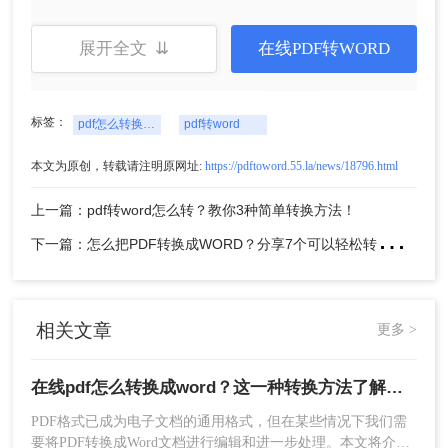
4、点击开始转换即可。
展开全文 ⇊
在线PDF转WORD
标签：
pdf怎么转换成word
pdf转word
本文为原创，转载请注明原网址:
https://pdftoword.55.la/news/18796.html
上一篇：pdf转word怎么转？教你3种简单转换方法！
下
一篇：怎么把PDF转换成WORD？分享7个可以轻松转换的方法！
5、转换成功点击下载即可。
注意：确保网络连接稳定，以免上传或下载过程中
出现问题。
相关文章
更多 >
方法二：使用专业PDF转换软件
在线pdf怎么转换成word？这一种转换方法了解一下！
专业PDF转换软件提供了高质量的转换效果，并支
持批量转换功能，能够完美保留原始文档的格式和
PDF格式已成为电子文档的通用格式，但在某些情况下我们需
要将PDF转换成Word文档进行编辑和进一步处理。本文将介绍
布局。这些软件通常提供丰富的转换选项和参数设