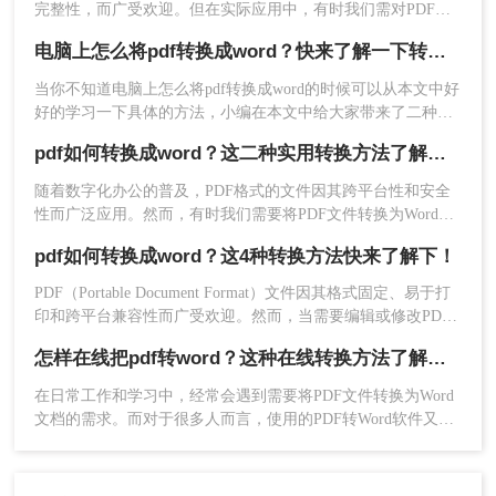
完整性，而广受欢迎。但在实际应用中，有时我们需对PDF文
2、选择“PDF转换”功能，然后点击“PDF转其他”下
件进行编辑或进一步处理，因此需将其转换为Word格式。那么
电脑上怎么将pdf转换成word？快来了解一下转转大师转换方法！
的“文件转Word”选项。
电脑pdf如何免费转换成word格式呢？本文将介绍三种将PDF免
费转换成Word的方法。
当你不知道电脑上怎么将pdf转换成word的时候可以从本文中好
好的学习一下具体的方法，小编在本文中给大家带来了二种相
应的格式转换方法，相信你可以学会的这些转换方法。
pdf如何转换成word？这二种实用转换方法了解一下！
随着数字化办公的普及，PDF格式的文件因其跨平台性和安全
性而广泛应用。然而，有时我们需要将PDF文件转换为Word文
档，以便进行编辑、修改或格式调整。那么pdf如何转换成word
pdf如何转换成word？这4种转换方法快来了解下！
呢？本文将详细介绍两种常见的PDF转Word的方法，帮助您轻
松应对各种转换需求。
PDF（Portable Document Format）文件因其格式固定、易于打
印和跨平台兼容性而广受欢迎。然而，当需要编辑或修改PDF
3、在软件界面中添加需要转换的PDF文件，可以一
中的文本内容时，将其转换为Word文档（如.docx或.doc格式）
次性添加多个PDF文件进行批量转换。
怎样在线把pdf转word？这种在线转换方法了解一下！
会更为方便。那么pdf如何转换成word呢？下面将详细介绍几种
将PDF转换成Word的方法，帮助您轻松实现这一操作。
在日常工作和学习中，经常会遇到需要将PDF文件转换为Word
文档的需求。而对于很多人而言，使用的PDF转Word软件又显
得过于繁琐和费时。本文将介绍一种快速高效、在线实现PDF
4、设置好转换格式、转换模式、输出目录等参数。
转Word的方法，帮助您轻松解决怎样在线把pdf转word问题。