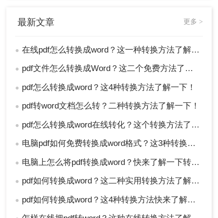
文档。
最新文章
注意：转换后的文档可能需要手动调整部分格式，
更多 >
特别是复杂文档中的特殊元素和布局。
在线pdf怎么转换成word？这一种转换方法了解一下！
●
方法三：使用Microsoft Word内置功能
pdf文件怎么转换成Word？这二个免费方法了解一下~
●
Microsoft Word是一款常用的文字处理软件，从
pdf怎么转换成word？这4种转换方法了解一下！
2013版本开始，它内置了PDF导入功能，可以将
●
PDF文件直接转换为可编辑的Word文档。
pdf转word文档怎么转？二种转换方法了解一下！
●
优点：
操作简单，无需额外安装软件，适合处
pdf怎么转换成word在线转化？这个转换方法了解一下！
●
理简单的PDF文件。
缺点：
对于复杂PDF文件（如包含特殊字体、
电脑pdf如何免费转换成word格式？这3种转换方法可以了解一下
●
复杂布局或大量图片的PDF），转换效果可能
电脑上怎么将pdf转换成word？快来了解一下转转大师转换方法！
●
不尽如人意。
pdf如何转换成word？这二种实用转换方法了解一下！
●
推荐工具：
Microsoft Word（2013或更高版本）
操作步骤：
pdf如何转换成word？这4种转换方法快来了解下！
●
1、打开Microsoft Word软件。