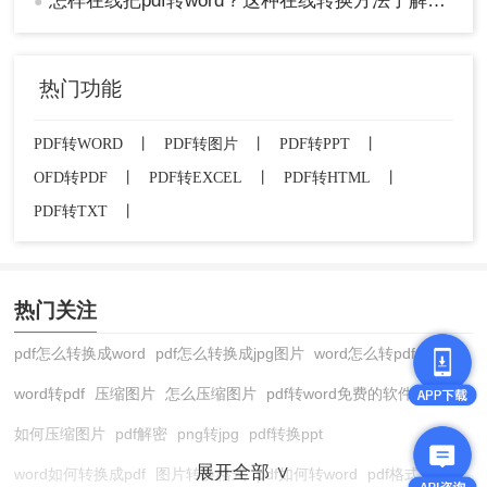
怎样在线把pdf转word？这种在线转换方法了解一下！
●
热门功能
PDF转WORD
丨
PDF转图片
丨
PDF转PPT
丨
OFD转PDF
丨
PDF转EXCEL
丨
PDF转HTML
丨
PDF转TXT
丨
2、选择“打开”功能，然后在弹出的对话框中选择要
热门关注
转换的PDF文件。
pdf怎么转换成word
pdf怎么转换成jpg图片
word怎么转pdf
word转pdf
压缩图片
怎么压缩图片
pdf转word免费的软件
如何压缩图片
pdf解密
png转jpg
pdf转换ppt
展开全部 ∨
word如何转换成pdf
图片转换格式
pdf如何转word
pdf格式转换