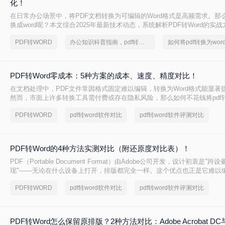
化！
在日常办公场景中，将PDF文档转换为可编辑的Word格式是高频需求。那么
换成word呢？本文综合2025年最新技术动态，系统解析PDF转Word的实
PDF转WORD
办公知识科普指南，pdf转换Word的操作方法
PDF转Word零成本：5种方案的成本、速度、精度对比！
在文档处理中，PDF文件常因格式固定难以编辑，转换为Word格式能显著
然而，市面上许多转换工具需付费或存在隐私风险，那么如何不花钱将pdf转
精选5种完全免费的解决方案。所有方法均基于官方或开源平台，确保零成
PDF转WORD
pdf转word软件对比
pdf转word软件评测对比
数据泄露。无需任何付费，即可实现高质量转换，告别格式错乱与隐私担
PDF转Word的4种方法实测对比（附还原度对比表）！
PDF（Portable Document Format）由Adobe公司开发，设计初衷是"
现"——无论在什么设备上打开，排版都完全一样。这个优点也正是它难以
PDF内部用固定坐标记录每个文字、图形的精确位置，而Word是流式排版
PDF转WORD
pdf转word软件对比
pdf转word软件评测对比
流动、自动换行。
PDF转Word怎么保留原排版？2种方法对比：Adobe Acrobat 