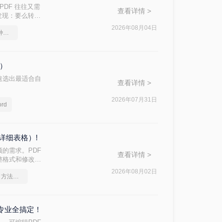
PDF 往往又需
查看详情 >
后发现：要么转换
d 文档？本文从
2026年08月04日
pdf转word几乎完美的三种方式
，帮助您快速选
格）
速选出最适合自
查看详情 >
2026年07月31日
rd
详细表格）!
的需求。PDF
查看详情 >
整格式和修改内
方法的核心差异：
2026年08月02日
pdf怎么转换成word？方法详细解析
到专业全搞定！