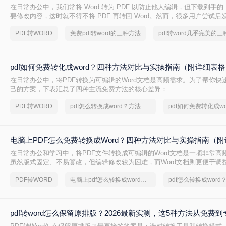
在日常办公中，我们常将 Word 转为 PDF 以防止他人编辑，但下载到手的 
要修改内容，这时就不得不将 PDF 再转回 Word。然而，很多用户尝试
后排版错乱，要么工具捆绑广告，甚至文件受损。那么 PDF 如何改成 Wor
PDF转WORD
免费pdf转word的三种方法
转换质量、操作难度、文件安全、批量能力 四个维度，对比三种主流方法
出最合适的那一种。
pdf如何免费转化成word？四种方法对比与实操指南（附详细表
在日常办公中，将PDF转换为可编辑的Word文档是高频需求。为了帮你快
己的方案，下表汇总了四种主流免费方法的核心差异：
PDF转WORD
pdf怎么转换成word？方法详细解析
pdf如何免费转化成wo
电脑上PDF怎么免费转换成Word？四种方法对比与实操指南（附
在日常办公和学习中，将PDF文件转换成可编辑的Word文档是一项非常高频
虽然版式固定、不易篡改，但编辑修改较为困难，而Word文档则更便于调
容。为了帮你快速选出最适合自己的转换方式，下表汇总了四种主流免费
PDF转WORD
电脑上pdf怎么转换成word免费
pdf转word怎么保留原排版？2026最新实测，这5种方法从免费