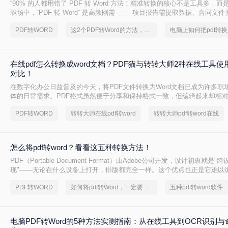
“90% 的人都用错了 PDF 转 Word 方法！精准转换的核心不是工具多，而
职场中，“PDF 转 Word” 是高频刚需 —— 项目报告需提取数据、合同文
术论文需调整格式，稍有不慎就会出现排版错乱、文字丢失、表格变形等
PDF转WORD
这2个PDF转Word的方法，高效率转换，排版不乱码！
在线pdf怎么转换成word文档？PDF猫与转转大师2种在线工具
对比！
在数字化办公日益普及的今天，将PDF文件转换为Word文档已成为许多职
体的日常需求。PDF格式虽然便于分享和保持格式一致，但编辑起来却相
到一种高效、便捷的在线转换方法显得尤为重要。那么在线pdf怎么转换成w
PDF转WORD
转转大师在线pdf转word
转转大师pdf转word在线
文将介绍两种在线将PDF转换成Word文档的方法。
怎么将pdf转word？看看这五种转换方法！
PDF（Portable Document Format）由Adobe公司开发，设计初衷就是
现"——无论在什么设备上打开，排版都完全一样。这个优点也正是它难以
PDF内部用固定坐标记录每个文字、图形的精确位置，而Word是流式排版
PDF转WORD
如何将pdf转Word，一定要看看
五种pdf转word软件
流动、自动换行。
电脑PDF转Word的5种方法实测指南：从在线工具到OCR识别