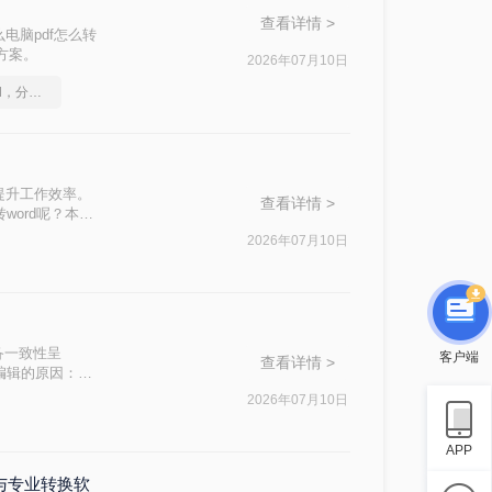
查看详情 >
电脑pdf怎么转
战方案。
2026年07月10日
如何将pdf转换为word，分享一种简单的方法
提升工作效率。
查看详情 >
word呢？本文
本、无广告、无
2026年07月10日
忧！
跨设备一致性呈
客户端
查看详情 >
编辑的原因：
，内容从上到下
2026年07月10日
APP
DC与专业转换软