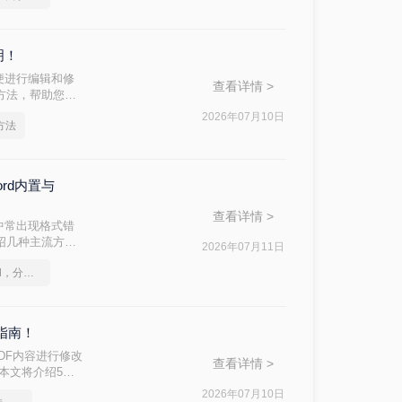
明！
便进行编辑和修
查看详情 >
费方法，帮助您轻
2026年07月10日
方法
ord内置与
查看详情 >
中常出现格式错
介绍几种主流方
2026年07月11日
如何将pdf转换为word，分享一种简单的方法
指南！
DF内容进行修改
查看详情 >
？本文将介绍5种
2026年07月10日