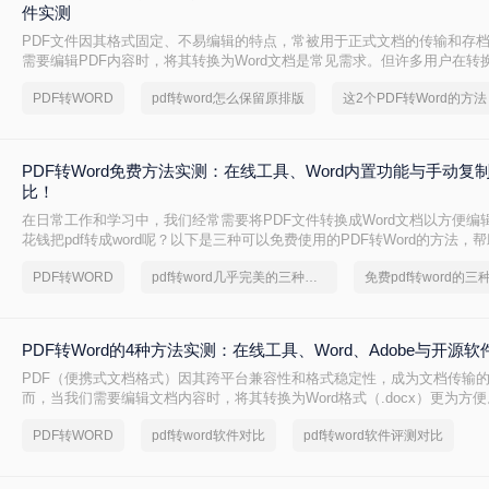
件实测
PDF文件因其格式固定、不易编辑的特点，常被用于正式文档的传输和存
需要编辑PDF内容时，将其转换为Word文档是常见需求。但许多用户在转
乱，影响使用体验。那么pdf转word怎么保留原排版呢？本文将介绍两种
PDF转WORD
pdf转word怎么保留原排版
PDF转Word时尽可能保留原排版。
PDF转Word免费方法实测：在线工具、Word内置功能与手动复
比！
在日常工作和学习中，我们经常需要将PDF文件转换成Word文档以方便编
花钱把pdf转成word呢？以下是三种可以免费使用的PDF转Word的方法，
求选择最适合的方式。
PDF转WORD
pdf转word几乎完美的三种方式
免费pdf转word的三
PDF转Word的4种方法实测：在线工具、Word、Adobe与开源
PDF（便携式文档格式）因其跨平台兼容性和格式稳定性，成为文档传输
而，当我们需要编辑文档内容时，将其转换为Word格式（.docx）更为方便
成word怎么转呢？本文将详细介绍几种常用的PDF转Word方法，助您轻松
PDF转WORD
pdf转word软件对比
pdf转word软件评测对比