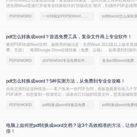
PDF转Word怎么保留原排版？最直接的答案是：选对转换工具和转换模式—
优先用Word直接打开或专业转换软件的“排版优先”模式，扫描件PDF必须用
的工具才能还原文字与版面。 这是解决排版错乱、表格移位、字体变样等
PDF转WORD
一分钟搞定PDF转Word，这2种简单方法，任意选择
pdf转word怎么保留
则。
pdf怎么转换成word？首选免费工具，复杂文件再上专业软件！
要把PDF转成Word文档，最推荐的做法是：先用Word 2013及以上版本直
费、无损）、再用Google Drive在线转换（免费、云端），如果遇到扫描
后用专业的转转大师pdf转换器兜底。
PDF转WORD
pDF转WOrd专业免费软件下载
复杂pdf转word免费
pdf怎么转换成word？5种实测方法，从免费到专业全攻略！
你肯定遇到过这种情况——客户发来一份PDF合同，老板急着要你改几个
PDF课件，你想复制一段做笔记；或者自己扫描的纸质文件，想直接编辑
你是办公室文员、学生，还是自由职业者，“pdf怎么转换成word”绝对是高
PDF转WORD
pdf转换成word转换器免费转5页
电脑上如何把pdf转换成word文档？这3个高效精准的方法，让你
倍！