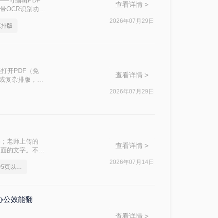
—可编辑PDF
查看详情 >
带OCR识别功能
问题的核心原
2026年07月29日
原排版
接打开PDF（免
查看详情 >
件或复杂排版，最
2026年07月29日
字；老师上传的
查看详情 >
里面的文字。不管
频刚需。
2026年07月14日
pdf转换成word免费转5页以上的
办公效能翻
查看详情 >