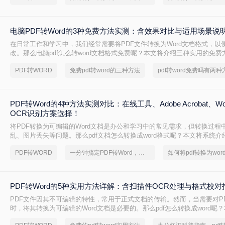
电脑PDF转Word的3种免费方法实测：含效果对比与适用场景说
在日常工作和学习中，我们经常需要将PDF文件转换为Word文档格式，以
改。那么电脑pdf怎么转word文档格式免费呢？本文将介绍三种实用的免
松实现PDF到Word的转换。
PDF转WORD
免费pdf转word的三种方法
pdf转word免费吗有两种
PDF转Word的4种方法实测对比：在线工具、Adobe Acrobat、W
OCR识别方案选择！
将PDF转换为可编辑的Word文档是办公和学习中的常见需求，但转换过程
乱、图片丢失等问题。那么pdf文档怎么转换成word格式呢？本文将系统
法，助你高效完成转换。
PDF转WORD
一分钟搞定PDF转Word，这2种简单方法，任意选择
PDF转Word的5种实用方法详解：含扫描件OCR处理与格式校对
PDF文件因其不可编辑的特性，常用于正式文档的传输。然而，当需要对P
时，将其转换为可编辑的Word文档是必要的。那么pdf怎么转换成word呢
常见且高效的方法，帮助您快速完成转换。