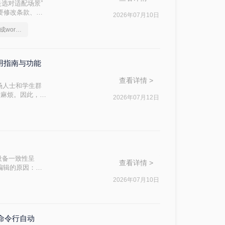
是选对适配场景”
件要修改条款、学
2026年07月10日
问题。
电脑上如何把pdf转换成word文档
使用指南与功能
查看详情 >
场人士和学生群
对麻烦。因此，找
2026年07月12日
ord文档呢？本
"跨设备一致性呈
查看详情 >
编辑的原因：
，内容从上到下
2026年07月10日
与命令行自动