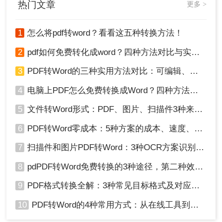
热门文章
更多 >
您轻松掌握这一技巧！
1、右键点击需要转换的PDF文件，选择“打开方
式”为Microsoft Word。
1
怎么将pdf转word？看看这五种转换方法！
2
pdf如何免费转化成word？四种方法对比与实操指南（附详细表格）
3
PDF转Word的三种实用方法对比：可编辑、保格式、避风险！
4
电脑上PDF怎么免费转换成Word？四种方法对比与实操指南（附详细表格）!
5
文件转Word形式：PDF、图片、扫描件3种来源分别怎么处理！
6
PDF转Word零成本：5种方案的成本、速度、精度对比！
7
扫描件和图片PDF转Word：3种OCR方案识别率实测！
2、Word会提示自动将PDF转换为可编辑的Word文
8
pdPDF转Word免费转换的3种途径，第二种效率最高！
档，点击“确定”开始转换。
9
PDF格式转换全解：3种常见目标格式及对应操作方法！
10
PDF转Word的4种常用方式：从在线工具到桌面软件全梳理！
3、转换完成后，保存Word文档。
注意：转换前请确保PDF文件未受密码保护。转换