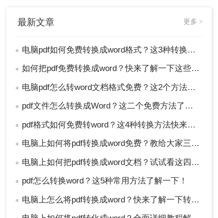
后请仔细检查Word文档的格式和布局，必要时进行
最新文章
更多 >
手动调整。
总结
电脑pdf如何免费转换成word格式？这3种转换方法可以了解一下
●
以上就是电脑pdf如何免费转换成word格式的方法介
如何把pdf免费转换成word？快来了解一下这些方法！
●
绍了，包括使用Microsoft Word直接转换、在线转
电脑pdf怎么转word文档格式免费？这2个方法了解一下！
●
换工具以及直接复制粘贴。每种方法都有其独特的
优缺点和适用场景。用户可以根据自己的需求和实
pdf文件怎么转换成Word？这二个免费方法了解一下~
●
际情况选择合适的方法进行转换。在转换过程中，
请注意保护文件安全和隐私，同时仔细检查转换后
pdf格式如何免费转word？这4种转换方法快来了解下！
●
的Word文档格式和布局，以确保满足编辑需求。
电脑上如何将pdf转换成word免费？教给大家三种方法！
●
电脑上如何把pdf转换成word文档？试试看这四种方法！
●
pdf怎么转换word？这5种常用方法了解一下！
●
电脑上怎么将pdf转换成word？快来了解一下转转大师转换方法！
●