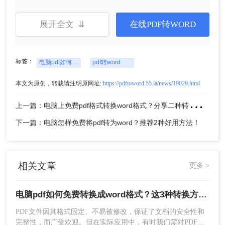
受网络稳定性和转换工具性能影响，可能会出
现格式轻微变化的情况。
展开全文 ⇊
在线PDF转WORD
推荐工具：
转转大师在线转换工具
操作步骤：
标签：
电脑pdf如何免费转换成word格式
pdf转word
1、打开在线
pdf转word
：https://pdftoword.55.la/
本文为原创，转载请注明原网址:
https://pdftoword.55.la/news/19029.html
上
一篇：电脑上免费pdf格式转换word格式？分享二种转换方式！
下一篇：电脑怎样免费将pdf转为word？推荐2种好用方法！
相关文章
更多 >
2、上传PDF文件。
电脑pdf如何免费转换成word格式？这3种转换方法可以了解一下
PDF文件因其格式固定、不易被修改，保证了文档的安全性和
完整性，而广受欢迎。但在实际应用中，有时我们需对PDF文