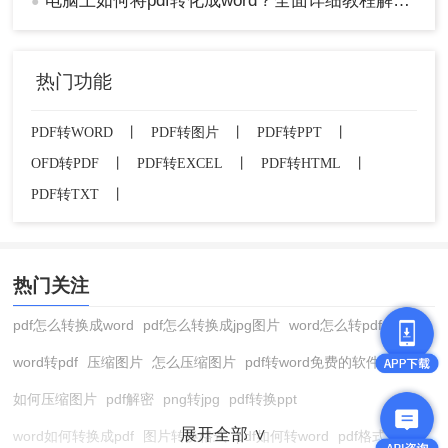
电脑上如何将pdf转化成word？全面详细教程解析！
●
热门功能
PDF转WORD
丨
PDF转图片
丨
PDF转PPT
丨
OFD转PDF
丨
PDF转EXCEL
丨
PDF转HTML
丨
PDF转TXT
丨
热门关注
pdf怎么转换成word
pdf怎么转换成jpg图片
word怎么转pdf
word转pdf
压缩图片
怎么压缩图片
pdf转word免费的软件
如何压缩图片
pdf解密
png转jpg
pdf转换ppt
展开全部 ∨
word如何转换成pdf
图片转换格式
pdf如何转word
pdf格式转换