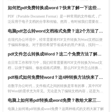
件进行编辑或进一步处理，因此需将其转换为Word格式。那么
如何把pdf免费转换成word？快来了解一下这些方法！
电脑pdf如何免费转换成word格式呢？本文将介绍三种将PDF免
费转换成Word的方法。
PDF（Portable Document Format）是一种常用的文件格式，广
泛应用于电子文档的分享和传输。然而，有时候我们需要在
Word中编辑和修改这些文档。将PDF转换为Word格式是一个常
电脑pdf怎么转word文档格式免费？这2个方法了解一下！
见需求，但许多转换工具需要付费使用。那么如何把pdf免费转
换成word呢？本文将介绍三种免费的方法，帮助您将PDF文件
在现代办公环境中，经常需要将PDF文件转换为Word文档以便
转换为Word格式。
于编辑和修改。对于那些希望节省成本的用户来说，找到一种
3、有需要的话，设置一下自定义转换设置，然后点
免费且有效的PDF转Word解决方案至关重要。那么电脑pdf怎么
击开始转换。
pdf文件怎么转换成Word？这二个免费方法了解一下~
转word文档格式免费呢？本文将介绍两种可以免费使用的PDF
转Word的方法。
在日常工作和学习中，我们经常需要将PDF文件转换为Word文
档，以便于编辑、修改或格式调整。那么PDF文件怎么转换成
Word呢？本文将为您介绍三种常用的PDF转Word的方法，并详
pdf格式如何免费转word？这4种转换方法快来了解下！
细解释每一步骤。
在数字办公时代，文件格式之间的转换是常有的事，其中PDF
转Word的需求尤为常见。无论是为了编辑文档内容，还是为了
兼容不同的软件环境，将PDF文件转换为Word文档都是一个实
电脑上如何将pdf转换成word免费？教给大家三种方法！
用的技能。那么pdf格式如何免费转word呢？本文将详细阐述几
种无需花费任何费用即可实现PDF到Word转换的方法，帮助你
电脑上如何将pdf转换成word免费？这两种格式的文档大家了解
4、转换好了，点击下载文件，如果还需要转换，可
轻松应对工作中的各种文件处理需求。