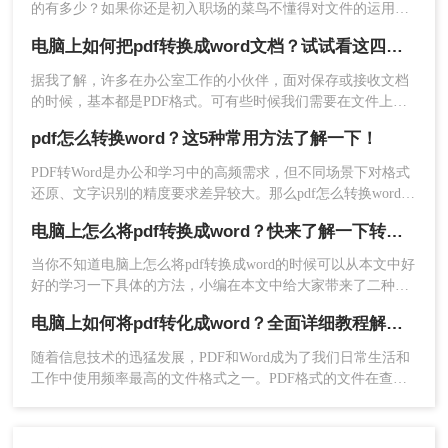
的有多少？如果你还是初入职场的菜鸟不懂得对文件的运用，
以继续添加哦。
那么一定快快学起来，因为办公少不了使用各式各样的文档，
注意：确保网络环境稳定，以保证转换效果。注意
电脑上如何把pdf转换成word文档？试试看这四种方法！
同时也需要格式转换，比如说将pdf转换成word，那么你知道什
保护隐私和版权，确保自己有权将PDF文件转换为
么有效又快速的免费pdf转word方法吗？不知道的朋友可以往下
据我了解，许多在办公室工作的小伙伴，面对保存或接收文档
Word文档。
看。
的时候，基本都是PDF格式。可有些时候我们需要在文件上修
改编辑，这时的PDF格式就不是那么方便啦。
方法三：使用Microsoft Word直接转换
pdf怎么转换word？这5种常用方法了解一下！
PDF转Word是办公和学习中的高频需求，但不同场景下对格式
从Word 2013版本开始，Microsoft Word就内置了
还原、文字识别的精度要求差异较大。那么pdf怎么转换word
pdf转word的功能。用户只需右键点击PDF文件，选
呢？本文将介绍几种常用方法，帮助您快速找到最适合的解决
择“打开方式”为Word，即可启动转换过程。
电脑上怎么将pdf转换成word？快来了解一下转转大师转换方法！
方案。
优点：
操作简单，无需额外安装软件；支持基
当你不知道电脑上怎么将pdf转换成word的时候可以从本文中好
本的文本和图像转换。
好的学习一下具体的方法，小编在本文中给大家带来了二种相
应的格式转换方法，相信你可以学会的这些转换方法。
缺点：
对于复杂格式的PDF文件（如包含大量
电脑上如何将pdf转化成word？全面详细教程解析！
图表、特殊排版等），转换后的Word文档可能
随着信息技术的迅猛发展，PDF和Word成为了我们日常生活和
会出现格式错乱或布局变化；转换速度可能受
工作中使用频率最高的文件格式之一。PDF格式的文件在查看
文件大小影响。
和传阅方面具有很大优势，但当我们需要对文件进行编辑和修
改时，往往需要将其转化为可编辑的Word格式。那么，电脑上
推荐工具：
Microsoft Word 2013及以上版本
如何将pdf转化成word呢？本文将为您提供全面详细的教程，让
操作步骤：