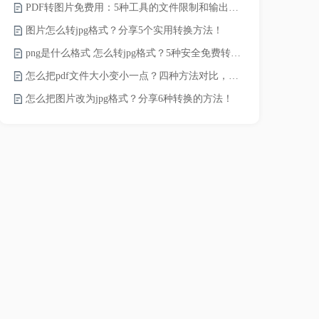
PDF转图片免费用：5种工具的文件限制和输出质量对比！
JPG怎么压
图片怎么转jpg格式？分享5个实用转换方法！
png是什么格式 怎么转jpg格式？5种安全免费转换方法全解析！
电脑上怎么压
怎么把pdf文件大小变小一点？四种方法对比，一看就懂！
如何压缩视频
怎么把图片改为jpg格式？分享6种转换的方法！