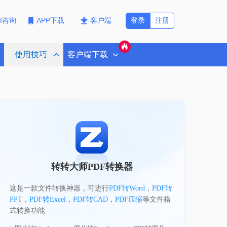
登录
注册
PI咨询
APP下载
客户端
使用技巧
客户端下载
转转大师PDF转换器
这是一款文件转换神器，可进行
PDF转Word
，
PDF转
PPT
，
PDF转Excel
，
PDF转CAD
，
PDF压缩
等文件格
式转换功能