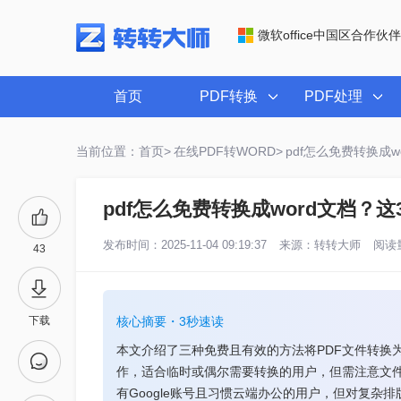
微软office中国区合作伙伴
首页
PDF转换
PDF处理
当前位置：首页>
在线PDF转WORD>
pdf怎么免费转换成
pdf怎么免费转换成word文档？
发布时间：2025-11-04 09:19:37
来源：
转转大师
阅读量
43
下载
核心摘要・3秒速读
本文介绍了三种免费且有效的方法将PDF文件转换为W
作，适合临时或偶尔需要转换的用户，但需注意文件大小
有Google账号且习惯云端办公的用户，但对复杂排版