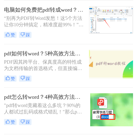
档，在尝试了几个方法后，发现有一
个还不错的，在这里分享给大家。如
电脑如何免费把pdf转成word？5个亲测有效的方法，精准度超99%！
果你也需要pdf转换成word文档，那么
“别再为PDF转Word发愁！这5个方法
就一起来了解下吧。下面讲讲pdf图片
让你10分钟搞定，精准度超99%！”在
怎么转换成word图片文档的方法。
职场办公或自媒体创作中，PDF转
赞
踩
Word是高频刚需——合同需要编辑条
款、报告需调整格式、扫描件需提取
文字……但格式混乱、内容丢失、工
pdf如何转word？5种高效方法全解析！
具收费等问题常让人头疼
PDF因其跨平台、保真度高的特性成
为文档传输的首选格式，但直接编辑
PDF内容却非常不便。无论是修改合
赞
踩
同、提取数据还是调整排版，将PDF
转换为可编辑的Word文档都是刚需。
那么pdf如何转word呢？本文将提供在
pdf怎么转word？4种高效方法实测，从免费到专业全覆盖！
线工具、专业软件、免费方案、OCR
"pdf转word竟藏着这么多坑？90%的
识别、手机端操作等5类解决方案，
人都试过乱码或格式错乱！"那么pdf
覆盖不同场景下的转换需求。
怎么转word呢？作为深耕办公软件测
赞
踩
评8年的博主，今天用实测数据揭秘
最靠谱的转换路径，帮你避开99%的