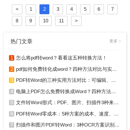
却成了内容复用的最大障碍。此时，
帮助您根据不同的文件复杂度和需
<
1
2
3
4
5
6
7
将PDF转换为可编辑的Word文档便成
求，选择最合适的工具，最大限度地
了一项高频且关键的需求。市面上虽
保留原始排版，提升工作效率。
8
9
10
11
>
有众多付费软件提供高质量转换服
务，但对于偶尔使用的用户来说，寻
找一款免费、高效且可靠的工具显得
尤为重要。那么pdf转word文档怎么免
热门文章
更多 >
费转呢？本文将深入探讨几种主流的
免费PDF转Word方法，助您在不同需
1
怎么将pdf转word？看看这五种转换方法！
求下都能游刃有余。
2
pdf如何免费转化成word？四种方法对比与实操指南（附详细表格）
3
PDF转Word的三种实用方法对比：可编辑、保格式、避风险！
4
电脑上PDF怎么免费转换成Word？四种方法对比与实操指南（附详细表格）!
5
文件转Word形式：PDF、图片、扫描件3种来源分别怎么处理！
6
PDF转Word零成本：5种方案的成本、速度、精度对比！
7
扫描件和图片PDF转Word：3种OCR方案识别率实测！