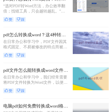
新人处理合同报表，还是自媒体从业
“选对PDF转Word方法，办公效率翻
者提取图片文案，格式转换的精度、
倍；找错工具，只会越转越乱。”在
效率和安全问题总让人头疼。
职场办公与自媒体创作场景中，PDF
赞
踩
转Word是高频需求——可能是修改项
目报告中的数据，也可能是提取行业
报告里的核心观点。但不少人都踩过
pdf怎么转换成word？这4种转换方法了解一下！
坑：转换后格式错乱、表格错位，甚
在日常办公和学习中，PDF文件因其
至文字丢失，原本想省时间，结果反
格式固定、不易被修改的特点而被广
而花更多精力返工
泛使用。然而，有时我们需要对PDF
赞
踩
文件进行编辑或修改，这时将其转换
成Word文档就显得尤为重要。那么
pdf怎么转换成word呢？本文将介绍四
pdf文件怎么能转换成word文件？分享4个转换方法！
种将PDF转换成Word的实用方法，帮
在日常办公和学习中，我们经常需要
助用户轻松实现PDF到Word的转换。
将PDF文件转换为Word文件，以便进
行编辑、修改和格式调整。那么pdf文
赞
踩
件怎么能转换成word文件呢？本文将
介绍四种将PDF文件转换为Word文件
的方法。每种方法都有其特点和适用
电脑pdf如何免费转换成word格式？这3种转换方法可以了解一下
场景，用户可以根据自己的需求选择