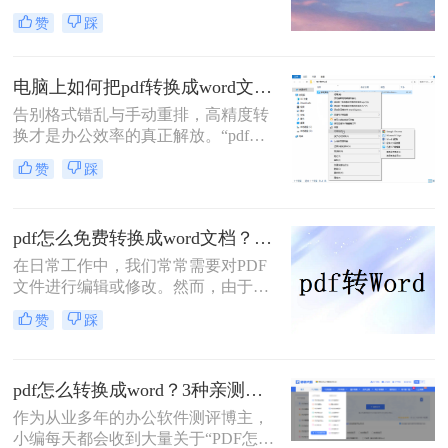
加。PDF文档因其稳定性和跨平台性
赞
踩
而受到广泛欢迎，而Word文档则因其
编辑和排版的灵活性而备受青睐。那
么pdf怎么转换成word呢？下以下将介
电脑上如何把pdf转换成word文档免费？这3个免费方法，职场人必看！
绍四种将PDF转换为Word的方法，以
告别格式错乱与手动重排，高精度转
满足不同用户的需求。
换才是办公效率的真正解放。“pdf转
word，难道只能忍受格式错位的折磨
赞
踩
吗？”作为一名深耕电脑办公软件测
评多年的博主，我听过太多职场朋友
对转换结果“面目全非”的抱怨。那么
pdf怎么免费转换成word文档？这3个方法这就教给你！
电脑上如何把pdf转换成word文档免费
呢？
在日常工作中，我们常常需要对PDF
文件进行编辑或修改。然而，由于
PDF格式本身不易编辑的特点，我们
赞
踩
需要将其转换为更易于修改的Word格
式。那么pdf怎么免费转换成word文档
呢？本文将介绍三种免费且有效的方
pdf怎么转换成word？3种亲测有效的方法，职场人必备效率神器！
法来实现这一目标。
作为从业多年的办公软件测评博主，
小编每天都会收到大量关于“PDF怎么