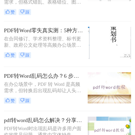
需求，但格式错乱、表格错位、图片
错位等问题频发。许多用户盲目使用
赞
踩
在线工具，导致文档返工重做。那么
pdf转word怎么保留原排版呢？本文基
于Windows 10/11系统实测，系统梳理
PDF转Word零失真实测：5种方法按图文复杂度的转换精度排名！
5种安全有效方法，明确标注每种方
在合同修订、学术资料整理、标书更
案的适用边界与关键细节，助您高效
新、政府公文处理等高频办公场景
保留原排版，让文档转换不再是痛
中，将PDF精准转换为可编辑Word文
点！
赞
踩
档是效率刚需，却也是“翻车”重灾
区：文字重叠错位、图片消失、表格
崩坏、扫描件变乱码……
PDF转Word乱码怎么办？6 步排查法 + 实用解决方案！
在办公场景中，PDF 转 Word 是高频
需求，但转换后出现乱码却让人头
疼。那么PDF转Word乱码怎么办呢？
赞
踩
本文结合技术原理与实战经验，提供
一套系统化解决方案，帮你快速修复
乱码问题。
pdf转word乱码怎么解决？分享常见原因及解决方法！
PDF转Word时出现乱码是许多用户面
临的常见问题，通常由字体缺失、编