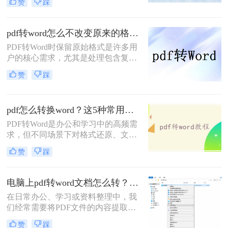
赞
踩
本文将介绍几种主流方法的详细对
求。
比，助你高效完成转换。
pdf转word怎么不改变原来的格式？4种常用方法详解！
PDF转Word时保留原始格式是许多用
户的核心需求，尤其是处理包含复杂
排版、图表或特殊字体的文档时。那
赞
踩
么pdf转word怎么不改变原来的格式
呢？本文将介绍几种实用的转换方
法，系统梳理实现高精度转换的解决
pdf怎么转换word？这5种常用方法了解一下！
方案。
PDF转Word是办公和学习中的高频需
求，但不同场景下对格式还原、文字
识别的精度要求差异较大。那么pdf怎
赞
踩
么转换word呢？本文将介绍几种常用
方法，帮助您快速找到最适合的解决
方案。
电脑上pdf转word文档怎么转？4种常用方法全解析！
在日常办公、学习或资料整理中，我
们经常需要将PDF文件的内容提取出
来进行编辑、修改或引用。而Word文
赞
踩