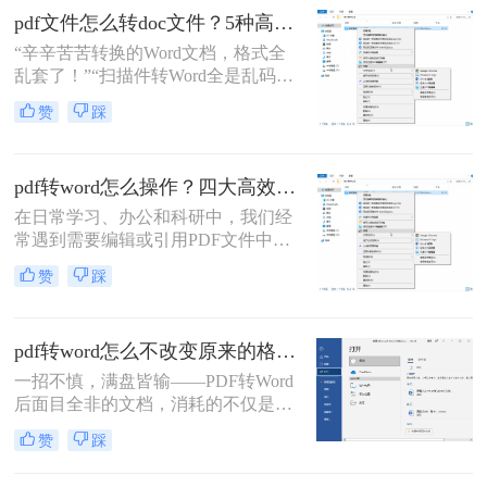
转换雷区。
pdf文件怎么转doc文件？5种高精度转换方法，职场人必藏！！
“辛辛苦苦转换的Word文档，格式全
乱套了！”“扫描件转Word全是乱码，
根本没法用！”——这些场景是否让
赞
踩
你抓狂？作为深耕办公软件测评多年
的博主，我深知职场人对“精准转
换、所见即所得”的迫切需求。那么
pdf转word怎么操作？四大高效转换方法指南！
pdf文件怎么转doc文件呢？今天，我
将结合实测数据与用户痛点，揭秘5
在日常学习、办公和科研中，我们经
种高效、安全、精准的PDF转Word方
常遇到需要编辑或引用PDF文件中内
法，助你彻底告别格式错乱！
容的情况。PDF因其出色的跨平台、
赞
踩
保真性而成为文档分发的最终格式，
但其“只读”的特性也带来了编辑上的
不便。此时，将PDF转换为可编辑的
pdf转word怎么不改变原来的格式？这3个亲测有效的方法，让你告别格式重排的噩梦！
Word文档就成了一个刚性需求。
一招不慎，满盘皆输——PDF转Word
后面目全非的文档，消耗的不仅是时
间，更是专业形象。“明明只是转换
赞
踩
格式，为什么转换后的Word文档乱得
像被轰炸过一样？”这是无数职场人