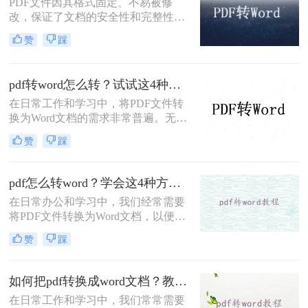
PDF文件因其格式固定、不易被修
最适合的方法。
改，保证了文档的安全性和完整性，
而广受欢迎。但在实际应用中，有时
赞
踩
我们需对PDF文件进行编辑或进一步
处理，因此需将其转换为Word格式。
那么电脑pdf如何免费转换成word格式
pdf转word怎么转？试试这4种转换方法！
呢？本文将介绍三种将PDF免费转换
成Word的方法。
在日常工作和学习中，将PDF文件转
换为Word文档的需求非常普遍。无论
是为了编辑、修改还是进一步处理，
赞
踩
掌握几种高效的PDF转Word方法都是
非常有用的。那么pdf转word怎么转
呢？本文将详细介绍四种常见的PDF
pdf怎么转word？学会这4种方法轻松转换！
转Word方法，帮助用户轻松完成文件
在日常办公和学习中，我们经常需要
格式转换。
将PDF文件转换为Word文档，以便进
行编辑、修改或重新排版。那么pdf怎
赞
踩
么转word呢？本文将介绍三种PDF转
Word的方法，帮助大家轻松实现PDF
到Word的转换。
如何把pdf转换成word文档？教你二种高效转换方法！
在日常工作和学习中，我们常常需要