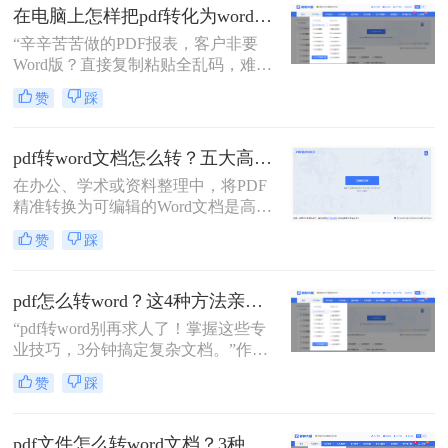
Word而不丢格式？”尤其在职场和自
在电脑上怎样把pdf转化为word？5种电脑端高效转换法，职场人必藏！
媒体场景中，PDF转Word的需求无处
“辛辛苦苦做的PDF报表，客户非要
不在——从合同文档编辑到报告数据
Word版？直接复制粘贴全乱码，难道
提取，但许多人因操作繁琐、结果不
只能熬夜重做？”这是职场人小李上
准而头疼。
赞
踩
周在朋友圈的吐槽。
pdf转word文档怎么转？五大高效方法全攻略！
在办公、学术或资料整理中，将PDF
精准转换为可编辑的Word文档是高频
需求。那么pdf转word文档怎么转呢？
赞
踩
本文详解五大实用方法，助你轻松应
对各类场景！
pdf怎么转word？这4种方法亲测有效，职场人必看！
“pdf转word别再求人了！掌握这些专
业技巧，3分钟搞定复杂文档。”作为
一名深耕电脑办公软件测评多年的博
赞
踩
主，小编每天都会收到大量关于文档
处理的咨询。其中“PDF怎么转
Word”堪称高频痛点——无论是职场
pdf文件怎么转word文档？3种常用方法详解，精准转换不返工！