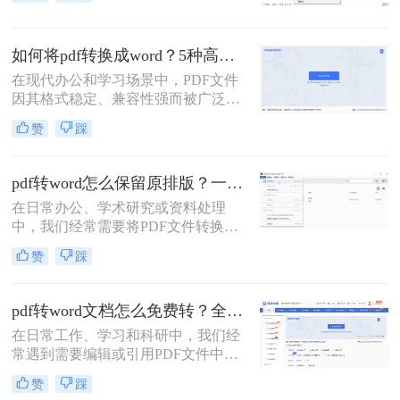
档（.docx）因其强大的编辑功能成为
最常用的目标格式。那么，电脑上pdf
转word文档怎么转呢？本文将详细介
如何将pdf转换成word？5种高效方法详解！
绍几种常用且实用的方法，助你轻松
应对不同需求。
在现代办公和学习场景中，PDF文件
因其格式稳定、兼容性强而被广泛使
用。然而，当需要对PDF内容进行编
赞
踩
辑、修改或格式调整时，将其转换为
Word文档成为刚需。那么如何将pdf
转换成word呢？本文将详细介绍5种
pdf转word怎么保留原排版？一份超全高效方法指南！
高效且常用的PDF转Word方法，帮助
在日常办公、学术研究或资料处理
用户根据实际需求选择最合适的方
中，我们经常需要将PDF文件转换为
式。
可编辑的Word文档。PDF因其跨平
赞
踩
台、格式固定的特性成为分发和阅读
的首选，但其“只读”属性也带来了编
辑的难题。最大的挑战在于：转换后
pdf转word文档怎么免费转？全方位免费高效方法指南！
的Word文档常常出现排版错乱、字体
在日常工作、学习和科研中，我们经
丢失、图片移位、表格变形等问题，
常遇到需要编辑或引用PDF文件中内
让人头疼不已。那么pdf转word怎么保
容的情况。PDF因其格式稳定、易于
留原排版呢？本文将深入探讨除WPS
赞
踩
阅读而广受欢迎，但其“只读”的特性
外的多种高效PDF转Word方法，旨在