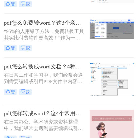
文字编辑……这些"乱码灾难"不仅浪
赞
踩
费时间，更可能因反复尝试导致文档
损坏。别再盲目重转！那么PDF转
Word后文字乱码、无法编辑怎么解决
pdf怎么免费转word？这3个亲测有效的方法让你告别格式混乱！
呢？本文直击痛点，提供可立即执行
“95%的人用错了方法，免费转换工具
的修复方案，助您10分钟内恢复可编
其实比付费软件更高效！”作为一名
辑文档！
深耕办公软件测评多年的博主，小编
赞
踩
每天都会收到大量关于pdf转word的求
助。职场人群最头疼的，莫过于转换
后格式错乱、文字错位，或是需要反
pdf怎么转换成word文档？4种高效转换的终极指南！
复调整排版浪费数小时。
在日常工作和学习中，我们经常会遇
到需要编辑或引用PDF文件中内容的
情况。然而，PDF（便携式文档格
赞
踩
式）的初衷是为了确保文件在任何设
备上都能保持格式一致，而非用于编
辑，这给直接修改内容带来了巨大不
pdf怎样转成word？这4个常用有效方法了解下！
便。因此，将PDF转换为可编辑的
Word文档成为一项高频且关键的需
在日常办公、学术研究或资料整理
求。面对网络上琳琅满目的转换工
中，我们经常会遇到需要编辑或引用
具，如何选择一款高效、安全、精准
PDF文件中内容的情况。然而，