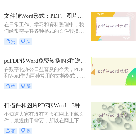
复方案，助你1分钟生成可编辑
果，本文精选了三种目前公认最有效
Word！
的方法。这些方法不仅能保留原始文
文件转Word形式：PDF、图片、扫描件3种来源分别怎么处理！
档的 .pdf 格式精髓，更能完美生成可
在日常工作、学习和资料整理中，我
编辑的 .docx 文档，且完全避开了捆
们经常需要将各种格式的文件转换成
绑严重的传统软件。
可编辑的Microsoft Word文档
赞
踩
（.docx）。无论是扫描的纸质文件、
PDF文档、图片，还是其他办公格
式，转换成Word格式可以方便我们编
pdPDF转Word免费转换的3种途径，第二种效率最高！
辑、修改、引用和统一格式。那么怎
在数字化办公日益普及的今天，PDF
么把文件转成word形式呢？本文将介
和Word作为两种常用的文档格式，各
绍几种最常用的转换方法，分析其优
自拥有其独特的优势。然而，有时我
缺点，推荐实用工具，并提供操作步
赞
踩
们需要将PDF文件转换为Word文档，
骤和关键注意事项。
以便于编辑和修改。那么PDF如何免
费转换成Word呢？本文将为大家介绍
扫描件和图片PDF转Word：3种OCR方案识别率实测！
几种免费将PDF转换成Word的方法，
不知道大家有没有习惯在网上下载文
帮助大家轻松实现文档格式的转换。
件，最近由于需要，所以在网上下载
了一篇pdf文件，但下载后发现无法编
赞
踩
辑，于是想办法把它转换成word文