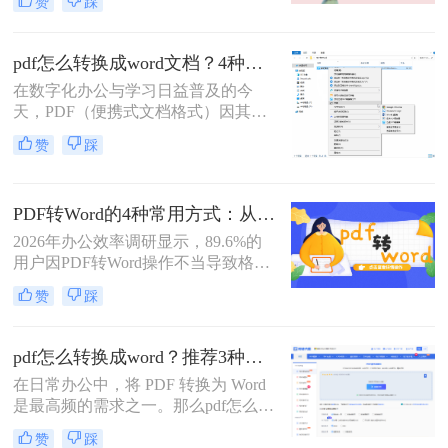
赞
踩
的工具至关重要。那么pdf怎么转换成
PDF（便携式文档格式）的设计初衷
word文档呢？本文将为您系统梳理几
是为了确保文档在不同设备和软件上
种主流且有效的PDF转Word方法，深
显示一致，其本身并非一个易于编辑
pdf怎么转换成word文档？4种实用方法详解！
入剖析其优缺点与操作细节，助您轻
的格式。这就催生了一个普遍且迫切
松应对各类转换挑战。
在数字化办公与学习日益普及的今
的需求：将PDF转换为可编辑的Word
天，PDF（便携式文档格式）因其跨
文档。面对网络上琳琅满目的转换工
平台、格式固定的特性，成为了文件
具，如何选择一款高效、安全且精准
赞
踩
分发与存档的首选。然而，其“只
的工具成为了关键。
读”属性也带来了编辑的难题。当我
们需要修改合同条款、提取报告中的
PDF转Word的4种常用方式：从在线工具到桌面软件全梳理！
数据、或重用文献中的段落时，将
PDF转换为可编辑的Word文档就成为
2026年办公效率调研显示，89.6%的
了一项高频且关键的需求。市场上的
用户因PDF转Word操作不当导致格式
转换工具琳琅满目，但效果参差不
错乱/内容丢失！那么pdf怎么转换成
赞
踩
齐。
word格式不变呢？本文由文档处理工
程师团队实测（测试环境：Win11 +
Microsoft Word 2025 / LibreOffice 7.6 /
pdf怎么转换成word？推荐3种常用有效方法（支持.pdf转.docx不乱码）
Adobe Acrobat Pro 2025 / 专业在线转
在日常办公中，将 PDF 转换为 Word
换平台），严格遵循《电子文档转换
是最高频的需求之一。那么pdf怎么转
技术规范V3.0》，拆解4种零风险转
换成word呢？为了帮助您实现高质
换路径，附扫描件处理技巧+格式修
赞
踩
量、不乱码、不偏离排版的转换效