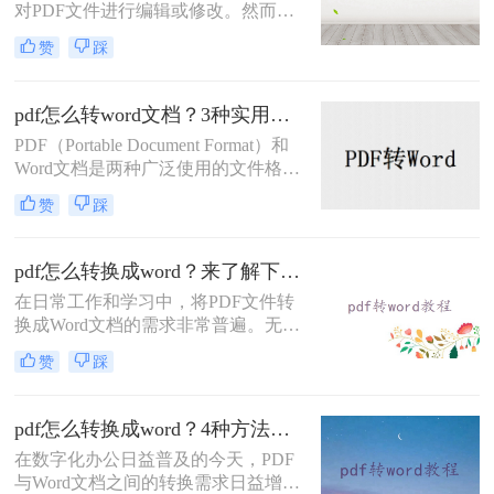
对PDF文件进行编辑或修改。然而，
PDF格式本身并不容易直接编辑，因
赞
踩
此将其转换为Word文档成为了一种常
见的需求。那么如何把pdf转换成word
文档呢？本文将介绍两种有效的PDF
pdf怎么转word文档？3种实用方法分享！
转Word的方法。
PDF（Portable Document Format）和
Word文档是两种广泛使用的文件格
式，各有其独特的优势。PDF以其格
赞
踩
式固定、不易被修改和兼容性强而著
称，非常适合存储和分享需要保持格
式一致的文档；而Word文档则以其易
pdf怎么转换成word？来了解下这4种转换方法！
于编辑、方便修改和整理内容的特
在日常工作和学习中，将PDF文件转
点，成为日常办公和学习中不可或缺
换成Word文档的需求非常普遍。无论
的工具
是为了编辑、分享还是进一步处理，
赞
踩
掌握高效的PDF转Word方法都是非常
重要的。那么pdf怎么转换成word呢？
本文将详细介绍4种将PDF文件转换成
pdf怎么转换成word？4种方法帮你轻松转换！
Word文档的方法，帮助您轻松应对各
在数字化办公日益普及的今天，PDF
种需求。
与Word文档之间的转换需求日益增