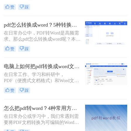
转换成Word”的咨询。无论是职场人
赞
踩
的合同修订，还是自媒体人的素材提
取，高精度、高效率、高安全性的转
换需求始终是核心痛点。今天，我将
pdf怎么转换成word？5种转换方案详解！
结合多年测评经验，从工具选择到操
在日常办公中，PDF转Word是高频需
作细节，为你拆解三种最实用的转换
求。那么pdf怎么转换成word呢？本文
方法，并分享如何避开常见“转换陷
系统梳理5种主流转换方案，从技术
阱”。
赞
踩
原理到实操细节进行全方位解析，助
您高效完成格式转换。
电脑上如何把pdf转换成word文档？一篇涵盖所有有效方法的终极指南！
在日常工作、学习和科研中，
PDF（便携式文档格式）和Word文档
是我们最常接触的两种文件格式。
赞
踩
PDF以其出色的跨平台兼容性和格式
固定性而备受青睐，确保了文件在任
何设备上打开都能保持原样。然而，
怎么把pdf转word？4种常用方法全解析！
当我们需要编辑、引用或重组PDF中
在日常办公或学习中，我们常遇到需
的内容时，其“只读”的特性就带来了
要将PDF文档转换为可编辑的Word格
巨大的不便。此时，将PDF转换为可
式的需求。那么怎么把pdf转word呢？
编辑的Word文档就成了一个刚性需