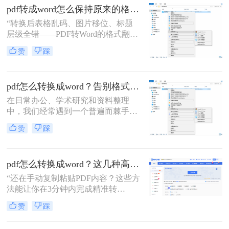
在处理PDF文档时发自内心的呐喊。
pdf转成word怎么保持原来的格式？这4招让格式零偏差！
表格线对不齐、字体莫名替换、图片
“转换后表格乱码、图片移位、标题
位置错乱、页眉页脚消失……每一个
层级全错——PDF转Word的格式翻车
细节的偏差，都在无情吞噬着工作效
现场，谁懂？”作为职场人，你是否
率。那么pdf转word怎么不改变原来的
赞
踩
也经历过这种崩溃：精心排版的合
格式呢？
同、报告转成Word后，所有格式细节
全乱成一锅粥？其实，只要选对方
pdf怎么转换成word？告别格式混乱，高效还原可编辑文档！
法，PDF转Word完全能实现“像素级
还原”
在日常办公、学术研究和资料整理
中，我们经常遇到一个普遍而棘手的
问题：如何将一份“只读”的PDF文件
赞
踩
转换为可自由编辑和修改的Word文
档？PDF因其出色的跨平台一致性而
成为文件分发的首选格式，但其固定
pdf怎么转换成word？这几种高效方法让你告别格式混乱！！
布局的特性也使得直接编辑变得困
难。
“还在手动复制粘贴PDF内容？这些方
法能让你在3分钟内完成精准转
换！”作为一名在IT互联网行业深耕多
赞
踩
年的电脑办公软件测评博主，小编经
常被粉丝问到：“PDF怎么转换成