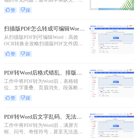
码错误、扫描文件识别失败等原因导
赞
踩
致。那么pdf转word乱码怎么解决呢？
本文将针对不同场景提供详细的解决
方案，帮助用户高效解决乱码问题。
扫描版PDF怎么转成可编辑Word（OCR 识别）？5种OCR识别方法实测（2026年安全指南）
从扫描版PDF到可编辑Word：高效
OCR转换全攻略扫描版PDF文件因本
质是图像格式，无法直接编辑文字内
赞
踩
容，给学习、办公带来诸多不便。通
过OCR（光学字符识别）技术将其转
换为可编辑的Word文档，已成为文档
PDF转Word后格式错乱、排版乱了怎么办？5种高效修复方法（2026实测指南）
处理中的常见需求。本文将系统介绍
工作中将PDF转为Word后，表格错
几种高效可靠的转换方法，助您轻松
位、文字重叠、页眉消失、段落断
释放文档价值。一、理解扫描版PDF
裂……这些“排版灾难”不仅耗时耗
与OCR转换扫描版PDF是通过扫描仪
赞
踩
力，更影响专业形象。别再反复重
或手机拍照将纸质文件数字化生成
转！那么PDF转Word后格式错乱、排
的，其内容以图片形式存储
版乱了怎么办呢？本文直击痛点，提
PDF转Word后文字乱码、无法编辑怎么解决？5种高效解决方法（2026实测指南）
供可立即执行的修复方案，助您10分
工作中将PDF转为Word后，满屏方
钟内恢复清爽排版！
框、问号、奇怪符号，甚至无法选中