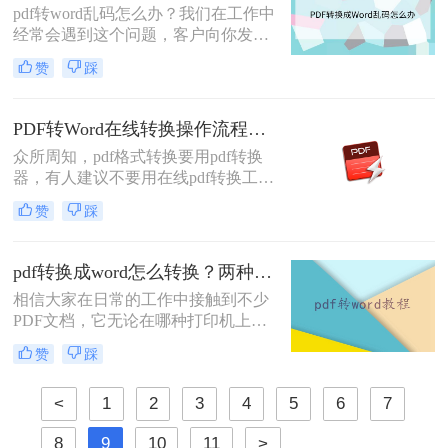
pdf转word乱码怎么办？我们在工作中
法之后，给大家整理了pdf转word的方
经常会遇到这个问题，客户向你发来
法。
PDF文件，但是我们要修改、复制文
赞
踩
字或者是要将里面的图片导出来，需
要转格式，但是在转换的过程中，经
常会遇到的一个问题，那就是乱码和
PDF转Word在线转换操作流程：从上传到下载1分钟搞定！
排版混乱，这样处理起来也是十分的
众所周知，pdf格式转换要用pdf转换
麻烦。为什么会乱码呢？要怎样才不
器，有人建议不要用在线pdf转换工
会乱码？
具，认为存在一定风险，有可能泄露
赞
踩
文件内容。其实，只有你选择一款足
够专业，足够安全的pdf在线转换器，
这些问题都是可以避免的。下面小编
pdf转换成word怎么转换？两种方法教你转换！
就给大家推荐一款，顺便看看pdf转
相信大家在日常的工作中接触到不少
word在线转换怎么操作?
PDF文档，它无论在哪种打印机上都
可保证精确的颜色和准确的打印效果
赞
踩
的优势深受办公人群的喜爱。然而，
对于不少办公室小白来说，PDF最大
<
1
2
3
4
5
6
7
的问题就是修改好像没有
EXCEL/WORD等这些常用的文档格
8
9
10
11
>
式简单，于是，很多小白都想要直接