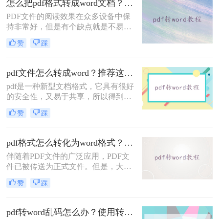
怎么把pdf格式转成word文档？教你一种简单好用的转换方法！
随时转成Word文档，这种障碍也就不
PDF文件的阅读效果在众多设备中保
存在啦，它依旧是你的宠儿~
持非常好，但是有个缺点就是不易编
辑，有些不想被别人编辑内容的朋友
赞
踩
呢，就喜欢把文档做成PDF格式的，
这样既不影响观看又不易被篡改。不
过，当你办公整理资料的时候需要将
pdf文件怎么转成word？推荐这二种方法！
文档内容复制下来，接到都是PDF格
pdf是一种新型文档格式，它具有很好
式的文档，那就很心累了。这时候就
的安全性，又易于共享，所以得到了
需要把pdf格式转成word文档了，那么
广泛的应用。我们认可它的优点，同
怎么把pdf格式转成word文档呢？下面
赞
踩
时也要接受它的缺点，比如说pdf不是
讲讲在线转换方法。
很好编辑，为此我们想了很多解决方
法，有人说可以把pdf转换成word。下
pdf格式怎么转化为word格式？教大家几个转换方法！
面我们先来看看pdf文件怎么转成word
伴随着PDF文件的广泛应用，PDF文
方法。
件已被传送为正式文件。但是，大多
数人仍然偏爱使用Word进行编辑，无
赞
踩
法处理手边的PDF文件。pdf格式怎么
转化为word格式？别害怕，今天小编
就为大家解答。在小编通过几个在小
pdf转word乱码怎么办？使用转转大师试一试！
编实践中将PDF转化为Word文档的方