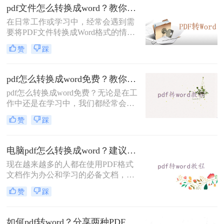
线pdf怎么转换成word问题。
pdf文件怎么转换成word？教你三个方法！
在日常工作或学习中，经常会遇到需
要将PDF文件转换成Word格式的情
况。无论是为了编辑、修改或者是对
赞
踩
其中的文字内容进行复制、粘贴，将
PDF转换成Word格式都是非常有用
的。那么，pdf文件怎么转换成word
pdf怎么转换成word免费？教你三个pdf转word方法。
呢？本文将详细介绍三种方法，确保
pdf怎么转换成word免费？无论是在工
你可以轻松快速地将PDF文件转换成
作中还是在学习中，我们都经常会遇
可编辑的Word格式。
到需要将PDF文件转换为Word文档的
赞
踩
情况。那么，如何将PDF转换为Word
文档呢？下面将介绍三种常用的方
法。
电脑pdf怎么转换成word？建议收藏这二种转换方法！
现在越来越多的人都在使用PDF格式
文档作为办公和学习的必备文档，但
是可惜由于PDF本身的限制，导致其
赞
踩
不能很方便的转换回文字形式，又或
者较难把原有的文档格式很好的还原
出来，这里小编总结一些电脑pdf怎么
如何pdf转word？分享两种PDF文件转换方式！