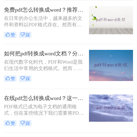
之间的转换就显得尤为重要。本文将
为大家详细介绍电脑文件pdf怎么转
免费pdf怎么转换成word？推荐这三种方法给你！
word的方法。
在日常的办公生活中，越来越多的文
件和资料以PDF格式存在。然而有时
我们需要对这些PDF文件进行修改、
赞
踩
编辑或重新利用其中的内容，而面对
无法直接编辑的PDF格式，PDF转
Word的方法就很重要了。但是大家了
如何把pdf转换成word文档？分享三种简单方法~
解哪些pdf转word技巧呢？下面就教大
在现代数字化时代，PDF和Word是我
家免费pdf怎么转换成word方法，快来
们生活中常用的文档格式。然而，有
看看有没有适合你的吧！
时候我们需要将PDF转换成Word文
赞
踩
档，以方便编辑、更改或重复利用其
中的内容。本文将介绍一些如何把pdf
转换成word文档的方法。
在线pdf怎么转换成word？这一种转换方法了解一下！
PDF格式已成为电子文档的通用格
式，但在某些情况下我们需要将PDF
转换成Word文档进行编辑和进一步处
赞
踩
理。本文将介绍一种常用的在线PDF
转换成Word的方法，让您轻松解决在