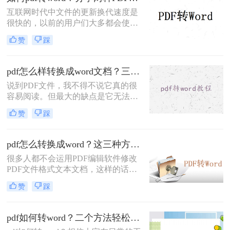
转换成word的方法推荐给大家，方便
互联网时代中文件的更新换代速度是
日常应用。
很快的，以前的用户们大多都会使用
Word文档来记录各种信息，随着技术
赞
踩
的进步，近两年来PDF文档愈发火爆
起来，虽然没有完全取代Word文档，
但是PDF文档的应用范围是越来越广
pdf怎么样转换成word文档？三种操作方法分享给你！
了。无论是PDF文档还是Word文档，
说到PDF文件，我不得不说它真的很
最主要的作用还是为用户们提供方
容易阅读。但最大的缺点是它无法修
便，特殊情况下这两种文档是可以互
改。在这个时候，我们只能无奈叹
相转换格式的，那么如何将pdf转换成
赞
踩
息。我们想要将PDF文件变成我们可
word呢？今天就是跟大家分享下两种
以修改的格式，我们需要使用一些方
PDF文件转换方式。
法来实现它。比如说pdf怎么样转换成
pdf怎么转换成word？这三种方法你可以试试！
word文档。那么问题来了，怎么pdf转
很多人都不会运用PDF编辑软件修改
word呢？方法如下，快来Mark吧！
PDF文件格式文本文档，这样的话，
碰到了这类文件格式该如何处理呢？
赞
踩
实际上有效的方法便是将其转为Word
文件格式，那样就可以轻轻松松对文
档进行修改啦！那么pdf怎么转换成
pdf如何转word？二个方法轻松完成！
word呢？下面来给大家讲讲pdf文档转