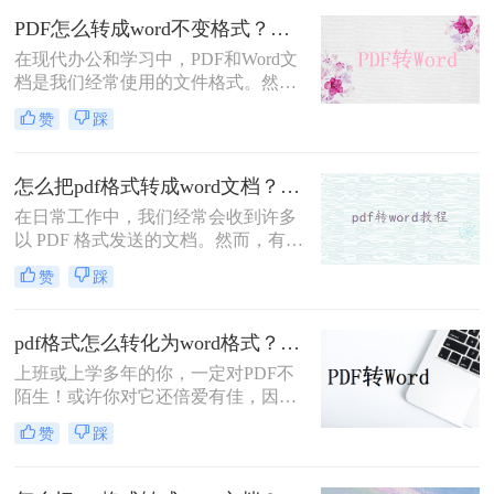
式，很多初入职场的小伙伴不清楚电
PDF怎么转成word不变格式？手把手教你转换！
脑pdf怎么转成word格式，那么小编下
在现代办公和学习中，PDF和Word文
面就来分享二个免费转换方法，一起
档是我们经常使用的文件格式。然
来看看吧。
而，有时我们需要将PDF文件转换成
赞
踩
Word文档以方便编辑和修改。随着技
术的发展，如今我们可以通过在线转
换工具来实现这一目标。那么，PDF
怎么把pdf格式转成word文档？你可以试着这样转换~
怎么转成word不变格式呢?接下来，
在日常工作中，我们经常会收到许多
让我们一起去了解一下吧!
以 PDF 格式发送的文档。然而，有时
候我们需要编辑 PDF 文件中的内容，
赞
踩
而 PDF 文件并不是一个易于编辑的格
式。在这种情况下，将 PDF 文件转换
成 Word 文档是非常必要的。转换
pdf格式怎么转化为word格式？三种操作方法分享给你！
PDF 文件成 Word 文档的方法有很
上班或上学多年的你，一定对PDF不
多，以下是怎么把pdf格式转成word文
陌生！或许你对它还倍爱有佳，因为
档方法。
不管在哪它都能保留住你设置好的文
赞
踩
档格式！不过，有时候你对它可能也
咬牙切齿！因为想从中复制些内容却
经常遇到重重阻碍...但，若是PDF能