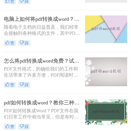
赞
踩
设备上阅读和分享文件，但它也带来
了一些不便，比如无法直接编辑的问
题。幸运的是，现在有一种简单而高
电脑上如何将pdf转换成word？分享3种简单方法~
效的方法可以解决这个问题，那就是
随着电子文档的日益普及，我们经常
将PDF文件转换为Word文件。本文将
会接触到各种格式的文件，其中PDF
为大家介绍pdf怎么转换成word方法，
和Word文档是最常见的两种格式。有
下面一起看看吧。
赞
踩
时候我们可能需要将PDF转换成
Word，以便编辑或修改其中的内容。
本文将介绍电脑上如何将pdf转换成
怎么将pdf转换成word免费？试试下面的几种方法！
word方法，帮助你在电脑上快速将
PDF文件格式，的确给我们的工作和
PDF文档转换成可编辑的Word文档。
生活带来了许多方便，PDF阅读时，
可以固定版面不跳格式，但是PDF也
赞
踩
并非万能的使用场景，比如PDF的内
容需要更好的时候，就会比较麻烦，
选择PDF格式的内容需要更好的时
pdf如何转换成word？教你三种好用的方法！
候，就会比较麻烦，选择PDF格式的
PDF如何转换成Word？PDF文件在我
时候，PDF格式也不是万能的，比如
们日常工作中相当常见，但是有时我
编辑内容的时候，就会比较麻烦，需
们需要将PDF文件转换为可编辑的
要转换成Word的格式，但是怎么将
赞
踩
Word文档，以方便我们进行编辑。那
pdf转换成word免费需要用PDF转换工