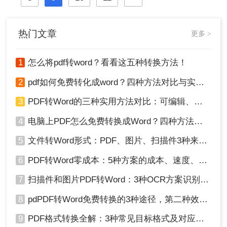
将PDF转换成WORD之后直接进行修
改。那么，pdf转换成word怎么转换？
下面跟小编一起看看吧。
热门文章
更多 >
1
怎么将pdf转word？看看这五种转换方法！
2
pdf如何免费转化成word？四种方法对比与实操指南（附详细表格）
3
PDF转Word的三种实用方法对比：可编辑、保格式、避风险！
4
电脑上PDF怎么免费转换成Word？四种方法对比与实操指南（附详细表格）!
5
文件转Word形式：PDF、图片、扫描件3种来源分别怎么处理！
6
PDF转Word零成本：5种方案的成本、速度、精度对比！
7
扫描件和图片PDF转Word：3种OCR方案识别率实测！
8
pdPDF转Word免费转换的3种途径，第二种效率最高！
9
PDF格式转换全解：3种常见目标格式及对应操作方法！