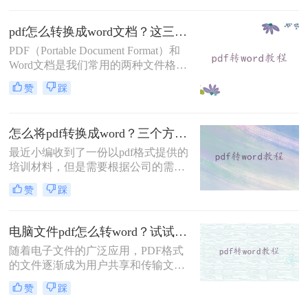
么，该怎样有效地将PDF文件转换为
具，下面我们将学习PD
Word文档呢？下面一起看看吧。
pdf怎么转换成word文档？这三个方法轻松实现文档格式转换！
PDF（Portable Document Format）和
Word文档是我们常用的两种文件格
式。有时我们需要将PDF文件转换成
赞
踩
Word文档来编辑或进行其他操作，但
很多人并不清楚如何实现这一功能。
今天，我将详细介绍pdf怎么转换成
怎么将pdf转换成word？三个方法轻松完成！
word文档方法，帮助您轻松将PDF文
件转换成可编辑的Word文档。
最近小编收到了一份以pdf格式提供的
培训材料，但是需要根据公司的需求
进行个性化调整和定制化设计，不能
赞
踩
完全照搬照抄。为了确保培训课程与
公司的要求契合并提高培训效果，那
就需要将培训材料转换为可编辑的
电脑文件pdf怎么转word？试试下面的几种方法！
word格式。小编也有一些能够PDF转
随着电子文件的广泛应用，PDF格式
Word的软件，一键就快速解决了文件
的文件逐渐成为用户共享和传输文件
格式转换的问题，那如果你不知道怎
的首选。然而，有时候我们需要对
么将pdf转换成word，下面小编就开始
赞
踩
PDF文件进行编辑，PDF与Word格式
分享！