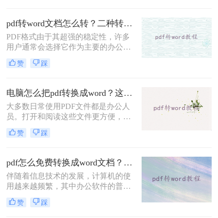
Word文档，然后直接在文档中修改和
调整条款，轻松完成编辑任务。大家
pdf转word文档怎么转？二种转换方法了解一下！
知道pdf怎么免费转word吗？下面小编
PDF格式由于其超强的稳定性，许多
告诉你们~
用户通常会选择它作为主要的办公文
件。然而，在一些特殊的时刻，优势
赞
踩
会逐渐转化为缺点。例如，如果你想
学习PDF文件的一些内容，你需要把
它们转换成Word来复制它们。那么，
电脑怎么把pdf转换成word？这两种方法很方便！
pdf转word文档怎么转呢？这里分享二
大多数日常使用PDF文件都是办公人
个简单的操作方法。让我们来看看。
员。打开和阅读这些文件更方便，但
在PDF中添加一些内容更困难，这需
赞
踩
要转换PDF文件的格式。电脑怎么把
pdf转换成word？很多人可能不不知道
怎么转换。那么今天就来给大家分享
pdf怎么免费转换成word文档？亲测好用的方法分享！
一下pdf转word的方法。
伴随着信息技术的发展，计算机的使
用越来越频繁，其中办公软件的普及
也使大家的工作效率越来越高，对于
赞
踩
很多人来说，电脑已经成为生活的一
部分。但仍有许多软件功能不够熟