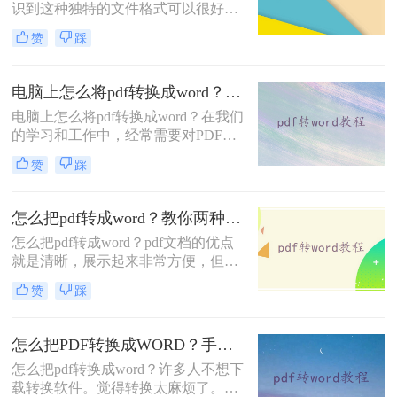
识到这种独特的文件格式可以很好地
也是没有办法能够直接进行修改的
保护里面的数据和数据，但当需要修
赞
踩
改时却很难下手。想要修改PDF文
件，最好的方法就是将pdf文件转换成
word，在Word文档上面修改，那么怎
电脑上怎么将pdf转换成word？下面二种方法马上教会你
么把pdf文件转换成word呢？下面一起
电脑上怎么将pdf转换成word？在我们
看看这个方法吧。
的学习和工作中，经常需要对PDF文
档进行转换。转换时，大家是否遇到
赞
踩
过PDF转换乱码、转换时排版错乱、
转换后还是图片、转换速度慢等问
题？
怎么把pdf转成word？教你两种PDF文件转换方法！
怎么把pdf转成word？pdf文档的优点
就是清晰，展示起来非常方便，但是
我们的pdf文档中的任何内容都是不能
赞
踩
够进行编辑修改的，如果我们想要修
改文档中错误的内容，我们这个时候
可以选择格式转换，把pdf文件给转换
怎么把PDF转换成WORD？手把手教你在线转换！
为word文档就可以了！下面一起看看
怎么把pdf转换成word？许多人不想下
二种方法。
载转换软件。觉得转换太麻烦了。那