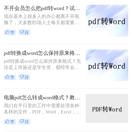
练，相应的操作要求也越来越高，其
不开会员怎么把pdf转word？试试这二个方法！
中还有 PDF文件格式转换，想要将
现在基本上很多人的办公都离不开电
pdf转换成word文档，这个问题把握好
脑了，大多数职场人士每天都需要处
了，可以让工作更快捷，对于这种pdf
理各种各样的办公文件，而文件的格
转word之后怎么编辑，下面一看看pdf
赞
踩
式转换也是经常遇到的，如果你还不
怎么免费转换成word文档吧。
是很熟悉，建议你去转转大师PDF转
换器的官网看看，接下来小编就跟大
pdf转换成word怎么保持原来格式？四个方法教你正确打开！
家一起聊一聊不开会员怎么把pdf转
word？下面一起看看吧。
pdf转换成word怎么保持原来格式？无
论是上班族还是学生党，都经常会碰
到需要给文件转格式的问题，PDF文
赞
踩
件一般不好直接编辑，需要转成word
文件再进行编辑，但遇见不好用的转
换器，转换完的文件简直乱七八糟。
电脑pdf怎么转成word格式？教你二个免费方法！
所以这里给大家推荐几个好用的PDF
转换方法。
我们在平日里的工作中需要处理各种
各样的文件，PDF，Word，Excel，
PPT多多少少都有用到，各种的工作
赞
踩
内容需要用到不同的工具，在一些的
情况下我们需要把PDF转换为Word格