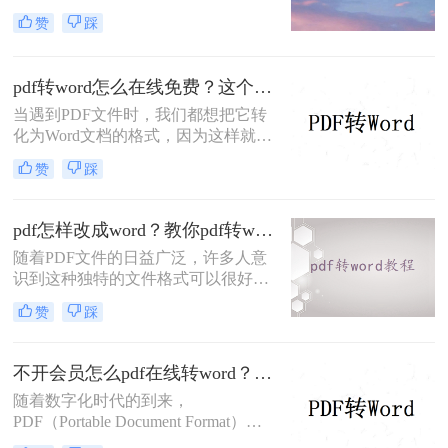
么是否有在线转换方法？当然是有
赞
踩
的，在线pdf转word简单快捷，方便转
换数量少的朋友。那么，下面一起来
看看在线转换的方法吧。
pdf转word怎么在线免费？这个方法可以帮到你！
当遇到PDF文件时，我们都想把它转
化为Word文档的格式，因为这样就能
编辑PDF文件了。那么你知道怎么pdf
赞
踩
转word怎么在线免费吗？说到格式转
换，大家了解的有多少呢？今天我们
就来看看是怎么将#other#的，下次遇
pdf怎样改成word？教你pdf转word在线免费方法！
到这种问题就不用担心了。
随着PDF文件的日益广泛，许多人意
识到这种独特的文件格式可以很好地
保护里面的数据和数据，但当需要修
赞
踩
改时却很难下手。想要修改PDF文
件，最好的方法就是将pdf改成word，
在Word文档上面修改，那么pdf怎样
不开会员怎么pdf在线转word？分享一个实用免费的方法！
改成word呢？下面一起看看吧！
随着数字化时代的到来，
PDF（Portable Document Format）成
为了一种非常常见的电子文档格式。