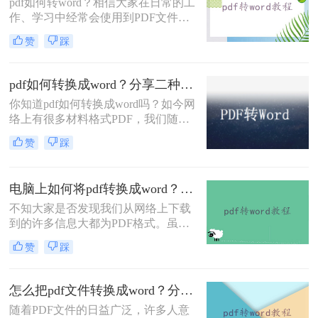
pdf如何转word？相信大家在日常的工
换成word文档的方法。
作、学习中经常会使用到PDF文件，
一般我们都是用它来传输或者是保存
赞
踩
文件的，非常方便。但是也有一个问
题，PDF文件不易编辑修改，因此很
多小伙伴们都会选择将PDF文件转换
pdf如何转换成word？分享二种简单方法~
成Word再编辑修改，今天就来给大家
你知道pdf如何转换成word吗？如今网
分享二种PDF转Word的方法，记得收
络上有很多材料格式PDF，我们随便
藏再看！
下载的一份文件可能都是PDF格式
赞
踩
的，当你想要复制里面的内容或者是
直接使用时，就会发现PDF格式的文
件不好编辑，我们要编辑则需要将pdf
电脑上如何将pdf转换成word？分享2种简单方法~
如何转换成word，那么如何将PDF转
换Word呢？今日小编为大家解答这个
不知大家是否发现我们从网络上下载
让很多人好奇的问题，下面一起看看
到的许多信息大都为PDF格式。虽然
吧。
说该文件的格式是非常好用，而且极
赞
踩
其清晰，演示起来非常的方便快捷，
但是这样优秀的格式还是有着一定的
缺陷的，就是我们只能够对这种格式
怎么把pdf文件转换成word？分享一种简单方法~
进行查看，而我们不能够对它进行修
随着PDF文件的日益广泛，许多人意
改，导致文档中如果有小错误，大家