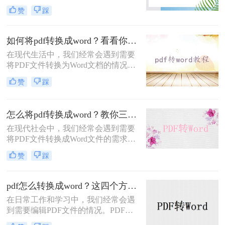
情况。转换后的文档可以方便地进行
赞
踩
编辑、排版和分享，满足不同的需
求。本文将详细介绍pdf如何转换成
word方法，帮助您轻松实现转换。
如何将pdf转换成word？看看你最适合哪种方法！
在现代生活中，我们经常会遇到需要
将PDF文件转换为Word文档的情况。
不管是出于编辑需要，还是为了方便
赞
踩
和共享，将PDF转换为Word是一个十
分常见的需求。虽然市面上有很多在
线工具和软件可以完成这项任务，但
怎么将pdf转换成word？教你三个方法！
是选择一个高效且易于使用的工具非
在现代社会中，我们经常会遇到需要
常重要。在本文中，我们将向您介绍
将PDF文件转换成Word文件的需求。
如何将pdf转换成word，并提供一些值
无论是为了编辑文本内容，还是为了
得信赖的工具供您选择。
赞
踩
复制、粘贴或进行其他操作，将PDF
转换成Word可以极大地方便我们的工
作和学习。那么，怎么将pdf转换成
pdf怎么转换成word？这四个方法教你轻松搞定！
word呢？本文将为大家提供详细的教
在日常工作和学习中，我们经常会遇
程及推荐一些高效的软件，帮助大家
到需要编辑PDF文件的情况。PDF文
顺利完成转换任务。
件格式的普及使得我们可以在不同的