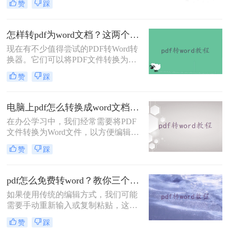
赞
踩
然而，有时候我们需要对PDF文件进
行编辑或修改，这时候将其转换成
Word文档就非常有必要了。 那么，
怎样转pdf为word文档？这两个方法让效率翻倍~
不开会员怎么pdf在线转word呢？下面
现在有不少值得尝试的PDF转Word转
一起看看吧。
换器。它们可以将PDF文件转换为可
编辑的Word文档。同时，一些转换器
赞
踩
还提供额外的功能，例如保持原始格
式和布局、支持批量转换等选项，使
我们在处理和编辑文档时更加灵活。
电脑上pdf怎么转换成word文档？你可以试着这样在线转换~
如果你也在找PDF转Word免费转换器
在办公学习中，我们经常需要将PDF
的话，下面小编就来分享下怎样转pdf
文件转换为Word文件，以方便编辑和
为word文档吧！
排版。但是，很多人在尝试转换时却
赞
踩
遇到了困难。今天，我们就来介绍一
款简单易用的PDF转Word工具，让你
轻松转换，愉快办公！
pdf怎么免费转word？教你三个方法！
如果使用传统的编辑方式，我们可能
需要手动重新输入或复制粘贴，这样
既费时又容易出错；但借助了文档转
赞
踩
换工具，可以将PDF转换为可编辑的