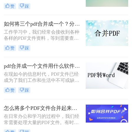
文件可以方便地整理和归档资料，同
赞
踩
时方便分享和传输。那么pdf合并文件
怎么弄呢？本文将为您介绍两种简单
易行的PDF合并方法，帮助您轻松完
如何将三个pdf合并成一个？分享简单易操作的三种方法！
成这项任务。
工作学习中，我们经常会接收到各种
各样的PDF文件资料，等到需要查阅
某个知识点时，还要一份一份打开寻
赞
踩
找，超级浪费时间。其实面对这种问
题，我们可以将相同类型的PDF文件
进行合并就可以啦，传输查找都很方
pdf合并成一个文件用什么软件？这几款合并工具快来看看！
便！ 那么如何将三个PDF合并成一个
在现如今的信息时代，PDF文件已经
呢？下面就来分享三个简单的方法！
成为了我们工作和生活中不可或缺的
一部分。然而，有时候我们会遇到这
赞
踩
样的情况：需要将多个PDF文件合并
成一个，以便管理和传输。那么，pdf
合并成一个文件用什么软件呢？接下
怎么将多个PDF文件合并起来呢？转转大师这二方法十分简单!
来，我将为您详细介绍几款值得推荐
​在日常办公和学习的过程中，我们经
的PDF合并工具。
常需要处理大量的PDF文件。有时
候，为了方便查阅或整理，我们需要