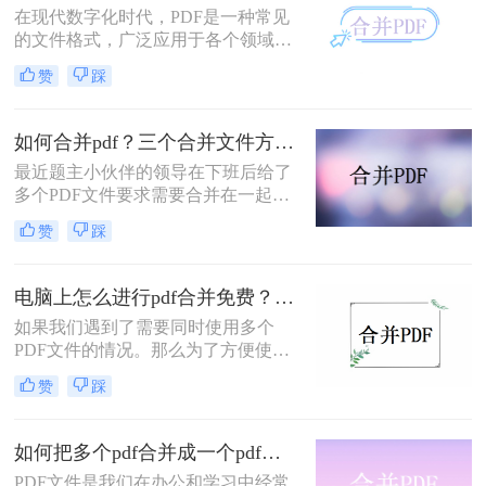
在现代数字化时代，PDF是一种常见
的文件格式，广泛应用于各个领域。
有时我们可能会遇到需要将两个PDF
赞
踩
合并成一个的情况，无论是为了方便
存储还是为了更好地管理文件，本文
将详细介绍如何合并两个pdf文件。
如何合并pdf？三个合并文件方法分享！
最近题主小伙伴的领导在下班后给了
多个PDF文件要求需要合并在一起抓
紧回复，这我的小伙伴可堵的不行，
赞
踩
但是还是要先解决当前的任务，于是
我的小伙伴就和我分享了三个后来他
查询的PDF合并方法，下面我们就来
电脑上怎么进行pdf合并免费？这三种秘方分享给你！
了解一下如何合并pdf​吧。
如果我们遇到了需要同时使用多个
PDF文件的情况。那么为了方便使
用，我们可以将多个PDF文件合并成
赞
踩
一个。接下来小编就教大家电脑上怎
么进行pdf合并免费。
如何把多个pdf合并成一个pdf？分享合并PDF的三个方法！
PDF文件是我们在办公和学习中经常