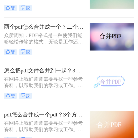
整理资料、方便打印或者其他用途。
赞
踩
那么，多个pdf怎么合并成一个pdf
呢？本文将为您介绍几种方法，供您
选择。
两个pdf怎么合并成一个？二个方法教你快速合并！
众所周知，PDF格式是一种使我们能
够轻松传输的格式，无论是工作还是
学习，我们都将使用它，但如果我们
赞
踩
能掌握更多的PDF操作技巧，这对提
高我们的工作效率是一件很有好处的
事，因此，今天我们要讲的是，如何
怎么把pdf文件合并到一起？3个方法解决问题！
两个pdf怎么合并成一个，如果你也想
在网络上我们常常需要寻找一些参考
要知道合并pdf文档这种技巧，就来看
资料，以帮助我们的学习或工作。然
看吧！
而，发现大部分从网上下载的材料是
赞
踩
PDF格式。要是我们一个一个地把它
们打开，那是一件很麻烦的事，而且
浪费了我们的宝贵时间。所以，我们
pdf怎么合并成一个pdf？3个方法解决问题！
可以结合多个PDF文件来提高我们的
在网络上我们常常需要寻找一些参考
阅读和学习效率！因此，今天小编想
资料，以帮助我们的学习或工作。然
和大家分享小编常用的怎么把pdf文件
而，发现大部分从网上下载的材料是
合并到一起操作的方法，希望对需要