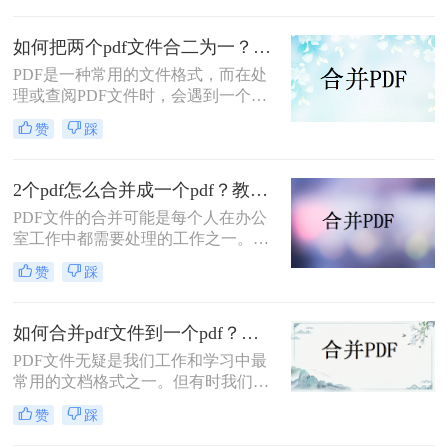
能够为用户们提供诸多便利。PDF文
档多了之后，用户们会发现不太好统
如何把两个pdf文件合二为一？这两种方法简单好用！
一处理这些文件里面的内容
PDF是一种常用的文件格式，而在处
理或查阅PDF文件时，会遇到一个总
文件分成的多个PDF文件。比如一些
赞
踩
产品一直在更新迭代时间久了更新的
新内容也会很多，PDF文件也会随之
增加了，那么小伙伴们知道如何把两
2个pdf怎么合并成一个pdf？教你轻松合并pdf！
个pdf文件合二为一吗？今天就给伙伴
PDF文件的合并可能是每个人在办公
们分享2个好用的方法。
室工作中都需要处理的工作之一。但
是，对于那些没有使用过这种技术的
赞
踩
人来说，这可能看起来是一项十分困
难的任务。在本文中，我们将教您2
个pdf怎么合并成一个pdf，从而使您
如何合并pdf文件到一个pdf？分享三个方法！
更加便捷高效地管理文件。
PDF文件无疑是我们工作和学习中最
常用的文档格式之一。但有时我们需
要合并多个PDF文件成一个，以便于
赞
踩
统一管理、分享和打印。如果你还在
为如何合并pdf文件到一个pdf烦恼，