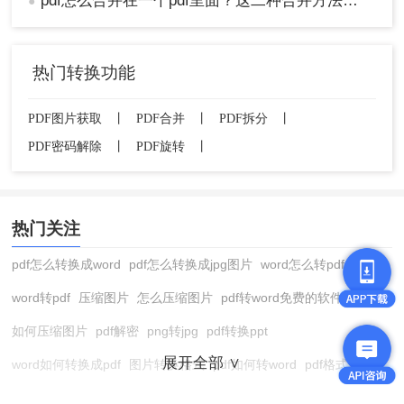
pdf怎么合并在一个pdf里面？这二种合并方法了解下！
●
热门转换功能
PDF图片获取
丨
PDF合并
丨
PDF拆分
丨
PDF密码解除
丨
PDF旋转
丨
热门关注
pdf怎么转换成word
pdf怎么转换成jpg图片
word怎么转pdf
word转pdf
压缩图片
怎么压缩图片
pdf转word免费的软件
如何压缩图片
pdf解密
png转jpg
pdf转换ppt
展开全部 ∨
word如何转换成pdf
图片转换格式
pdf如何转word
pdf格式转换
在线pdf转换成word
pdf转图片
pdf怎么转换成jpg图片
图片转pdf