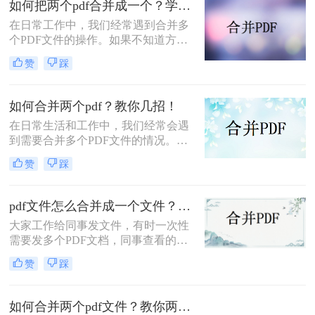
如何把两个pdf合并成一个？学会这2个方法，一分钟就能搞定，太好用了！
么免费合并为一个文件呢？下面将分
在日常工作中，我们经常遇到合并多
享三种简单易操作的方法。让我们来
个PDF文件的操作。如果不知道方法
看看。
的话操作起来会很麻烦，所以小编今
赞
踩
天就来给大家分享一下如何把两个pdf
合并成一个的方法，以下总结了两种
pdf合并方法，适用于各种场景，值得
如何合并两个pdf？教你几招！
收集和使用。
在日常生活和工作中，我们经常会遇
到需要合并多个PDF文件的情况。比
如，你有多个合同文件或报告，希望
赞
踩
将它们合并成一个文件方便管理和使
用。那么，如何合并两个pdf呢？本文
将为大家介绍几种实用的方法。
pdf文件怎么合并成一个文件？这两种方法简单好用！
大家工作给同事发文件，有时一次性
需要发多个PDF文档，同事查看的时
候需要一个个打开，不光容易漏看，
赞
踩
还占内存今天给大家分享二个方法，
教你pdf文件怎么合并成一个文件
如何合并两个pdf文件？教你两种轻松合并的方法！