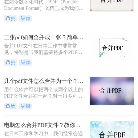
在如今数字化时代，PDF（Portable
Document Format）文档已成为我们生
活和工作中最常见的文件格式之一。
赞
踩
不论是在学术、商务还是日常生活
中，我们经常会遇到需要将多个PDF
文件合并成一个的情况。那么多个pdf
三张pdf如何合并成一张？简单易操作的3个方法！
怎么合并成一个pdf呢？本文将提供一
合并PDF文件在日常工作中非常常
份详细的操作指南，帮助您轻松合并
见，特别是当我们需要将多个PDF文
多个PDF文件，并提供一些实用技
件合为一张时。那么，三张pdf如何合
巧，以便更好地利用PDF文件。
赞
踩
并成一张呢？本文将介绍三种简便方
法，帮助你快速合并三个PDF文件为
一张，让工作更加便捷高效。
几个pdf文件怎么合并为一个？两种简单方法分享！
用什么软件可以把两个或两个以上的
PDF文件合并在一起？对于很多刚进
入职场的朋友来说，因为没有经常接
赞
踩
触到PDF格式的文件，编辑这类文件
的经验几乎为零。这种格式的文件不
是不能直接编辑吗？那要怎么将其合
电脑怎么合并PDF文件？教你四种简便的方法！
并呢。事实上，可以编辑单个PDF文
在日常工作和学习中，我们经常会遇
件，甚至合在一起两个PDF文件，都