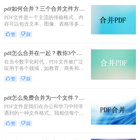
那么这篇文章一定会帮到你！
pdf如何合并？三个合并文件方法分享！
​PDF文件是一个主流的传输格式，内
容可以包含文本、图像、表格等多种
元素，常用于教学资料、打印出版、
赞
踩
产品说明等途径。由于PDF文件有着
体积小、兼容性高的优良特点，我们
在处理PDF文件时，常常就需要将多
pdf怎么合并在一起？教你3个简单教程！
个文件合并成一个文件，这样更易于
在当今数字化时代，PDF文件被广泛
阅读、编辑、共享。那么pdf如何合并
应用于各个领域，如教育、商务和个
呢？下面小编给大家分享3个简便的
人文档等。然而，有时候我们会需要
合并攻略，帮助大家在线就能完成
赞
踩
将多个PDF文件合并成一个，以便更
PDF处理。
方便地管理和分享。本文将介绍几种
pdf怎么合并在一起的方法，帮助您快
pdf怎么免费合并为一个文件？用这些方法分分钟解决！
速合并PDF文件。
PDF文件是我们在办公和学习中经常
遇到的一种文件格式。我相信每个人
的电脑里都有很多PDF文件。有时
赞
踩
候，为了方便文件的整理和更好的阅
读体验，我们需要将两个或两个以上
的PDF文件合并在一起。那么，pdf怎