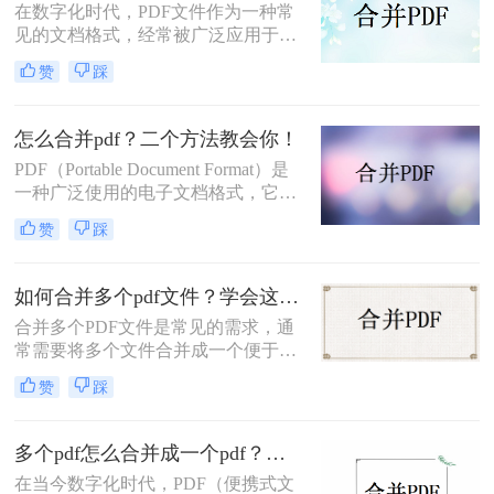
在数字化时代，PDF文件作为一种常
见的文档格式，经常被广泛应用于各
行各业。有时候，我们可能会遇到需
赞
踩
要将多个PDF文件合并成一个完整文
件的情况，以便于管理和分享。本文
将详细介绍pdf文件如何合并成一个。
怎么合并pdf？二个方法教会你！
PDF（Portable Document Format）是
一种广泛使用的电子文档格式，它常
用于存储和传输文档的静态视图，相
赞
踩
较于其他格式，PDF具有独特的优
势。在日常工作和学习中，我们经常
需要将多个PDF文件合并为一个文件
如何合并多个pdf文件？学会这3招让你高效办公!！
以方便管理和阅读。本文将介绍怎么
合并多个PDF文件是常见的需求，通
合并pdf的方法，帮助您快速合并PDF
常需要将多个文件合并成一个便于阅
文件。
读、打印或进一步处理。本文将向您
赞
踩
介绍如何合并多个pdf文件的方法，帮
助您合并多个PDF文件。
多个pdf怎么合并成一个pdf？试试这二个方法！
在当今数字化时代，PDF（便携式文