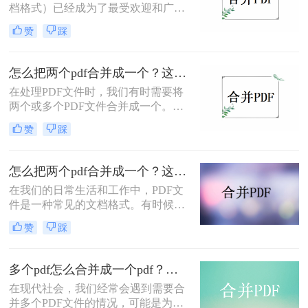
档格式）已经成为了最受欢迎和广泛
使用的文档格式之一。然而，我们有
赞
踩
时候会面临着需要合并多个PDF文件
的情况。这可能是因为我们需要将多
个相关主题的文件整合到一起，或者
怎么把两个pdf合并成一个？这两种方法简单好用！
是为了方便地存储和分享文件。不用
在处理PDF文件时，我们有时需要将
担心，合并多个PDF文件并不复杂，
两个或多个PDF文件合并成一个。这
下面将介绍几种多个pdf怎么合并成一
通常是因为我们需要将这些文件作为
个pdf方法。
赞
踩
单个文档进行阅读、编辑或打印。下
面我们将介绍怎么把两个pdf合并成一
个方法，帮助您将两个PDF合并成一
怎么把两个pdf合并成一个？这两种方法简单好用！
个。
在我们的日常生活和工作中，PDF文
件是一种常见的文档格式。有时候，
我们需要将两个或多个PDF文件合并
赞
踩
成一个文件。合并PDF文件可以方便
地管理和阅读，同时还可以减少存储
空间的使用。下面将介绍几种常用的
多个pdf怎么合并成一个pdf？分享两个方法！
怎么把两个pdf合并成一个方法。
在现代社会，我们经常会遇到需要合
并多个PDF文件的情况，可能是为了