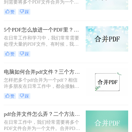
到需要将多个PDF文件合并为一个的
是可以做到的，今天就来给大家讲讲
情况。而对于许多人来说，电脑合并
几个pdf文件怎么合并为一个的问题，
赞
踩
PDF文件可能是一个相对陌生的操
下面一起来看看是怎么PDF合并的
作。那么电脑怎么合并PDF文件
吧。
呢？，下面就为大家介绍一些简单而
5个PDF怎么放进一个PDF里？分享3种简单方法！
实用的方法，帮助您轻松合并PDF文
在日常工作和学习中，我们常常需要
件。
处理大量的PDF文件。有时候，我们
会希望将多个PDF文件合并成一个文
赞
踩
件，以便于管理和查阅。那么，5个
PDF怎么放进一个PDF里呢？下面，
我将介绍3种简单的方法，帮助你轻
电脑如何合并pdf文件？三个方法帮到你！
松实现这个需求。
怎样把多个pdf合并为一个pdf？相信
许多朋友在日常工作中，都会接触到
pdf文件。有时我们会遇到很多pdf文
赞
踩
件，需要把一些pdf合并到pdf中，这
样才能更容易地查看和管理它们。相
信很多朋友都遇到过合并pdf这类问题
pdf合并文件怎么弄？二个方法教会你！
吧，今天我给大家分享电脑如何合并
在日常工作中，我们经常需要将多个
pdf文件简单的方法，下面我们一起来
PDF文件合并为一个文件。合并PDF
看看吧。