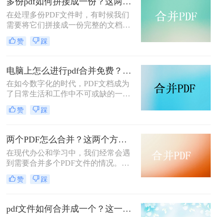
多份pdf如何拼接成一份？这两个方法都可以合并！
择。然而，当我们面临需要合并多个
在处理多份PDF文件时，有时候我们
PDF文件的情况时，有时可能会感到
需要将它们拼接成一份完整的文档。
困惑。本文将向您介绍pdf怎么合并在
这可能是因为需要将多个文件的内容
一起的方法，帮助您合并多个PDF文
赞
踩
合并到一起，或者是因为需要将多个
件，使您的工作更加高效。
文件作为一个整体进行打印或分享。
下面，我们将详细介绍多份pdf如何拼
电脑上怎么进行pdf合并免费？学会这四个方法！
接成一份。
在如今数字化的时代，PDF文档成为
了日常生活和工作中不可或缺的一部
分。在处理PDF文档时，我们经常会
赞
踩
遇到需要将多个PDF文件合并成一个
的情况。本文将介绍电脑上怎么进行
pdf合并免费的方法介绍，让您能够轻
两个PDF怎么合并？这两个方法包你轻松解决！
松处理PDF文件。
在现代办公和学习中，我们经常会遇
到需要合并多个PDF文件的情况。合
并PDF文件可以方便我们整理和管理
赞
踩
文件，减少文件的数量和碎片化，提
高工作效率。接下来，我将为大家介
绍两个PDF怎么合并的方法，帮助你
pdf文件如何合并成一个？这一种操作方法十分简单！
轻松合并两个PDF文件。