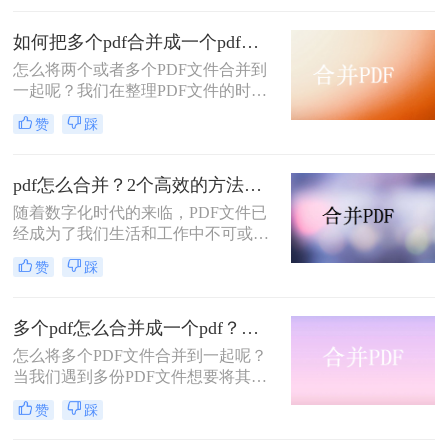
么，怎么把两个pdf合并成一个呢？本
文将为你提供简单易懂的方法，帮助
如何把多个pdf合并成一个pdf？？三种方法教你快速合并PDF！
你轻松完成这项任务。
怎么将两个或者多个PDF文件合并到
一起呢？我们在整理PDF文件的时
候，有时候会因为数量过多从而需要
赞
踩
合并，那么怎么如何把多个pdf合并成
一个pdf呢？相信很多人都考虑过这个
问题，不知道大家有没有解决方法，
pdf怎么合并？2个高效的方法千万不能错过~
小编给大家介绍一款用着很不错的合
随着数字化时代的来临，PDF文件已
并pdf软件吧，相信你会喜欢的。
经成为了我们生活和工作中不可或缺
的一部分。当我们需要处理大量的
赞
踩
PDF文件时，将它们合并成一个文件
可以极大地提高我们的工作效率。本
文将为您详细介绍pdf怎么合并的方法
多个pdf怎么合并成一个pdf？试试这几个方法！
以及需要注意的事项。
怎么将多个PDF文件合并到一起呢？
当我们遇到多份PDF文件想要将其合
并到一个PDF文件中时，你会怎么做
赞
踩
呢？这时候就要使用多个pdf怎么合并
成一个pdf工具了，有了PDF合并工具