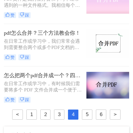
遇到的一种文件格式。我相信每个人
的电脑里都有很多PDF文件。有时
赞
踩
候，为了方便文件的整理和更好的阅
读体验，我们需要将两个或两个以上
的PDF文件合并在一起。那么，如何
pdf怎么合并？三个方法教会你！
把多个pdf合并成一个pdf呢？下面将
在日常工作或学习中，我们常常会遇
分享三种简单易操作的方法。让我们
到需要整合两个或多个PDF文档的情
来看看。
况。那么，如何才能快速而有效地完
赞
踩
成这项任务呢？在本文中，我们将为
您介绍多种pdf怎么合并的方法，以满
足您的需求。
怎么把两个pdf合并成一个？四种方法帮你轻松搞定！
在日常工作或学习中，有时候我们需
要将多个 PDF 文件合并成一个便于管
理和分享。但是，对于不熟悉 PDF 操
赞
踩
作的人来说，这是一个棘手的问题。
本文就为大家介绍几种怎么把两个pdf
<
1
2
3
4
5
6
>
合并成一个的方法，帮助大家轻松解
决这个问题。