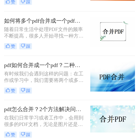
赞
踩
PDF格式。要是我们一个一个地把它
合并pdf文档的朋友有所帮助！
们打开，那是一件很麻烦的事，而且
浪费了我们的宝贵时间。所以，我们
如何将多个pdf合并成一个pdf？这两种方法很实用！
可以结合多个PDF文件来提高我们的
随着日常生活中处理PDF文件的频率
阅读和学习效率！因此，今天小编想
不断提高，很多人开始寻找一种方
和大家分享小编常用的pdf怎么合并成
便、快捷的方法将多个PDF文件合并
一个pdf的方法介绍，希望对需要pdf
赞
踩
成一个文件，以便于查看和管理。这
合并的朋友有所帮助！
里介绍如何将多个pdf合并成一个pdf
方法，可以让你轻松完成PDF文件的
pdf如何合并成一个pdf？二种方法教你快速合并PDF！
合并。
有时候我们会遇到这样的问题：在工
作或学习中，我们需要将两个或多个
pdf文件合并成一个pdf文件。那么该
赞
踩
如何实现呢？下面就给大家介绍pdf如
何合并成一个pdf方法。
pdf怎么合并？2个方法解决问题！
在我们日常学习或者工作中，会用到
很多的PDF文档，无论是图片还是文
字内容，都是可以保存在PDF文档里
赞
踩
面的，而且文件内容还会分页显示，