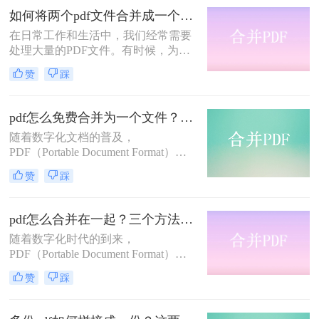
就一切都好办了，具体要怎么做呢？
如何将两个pdf文件合并成一个？这两个方法快速解决，简单方便！
下面就来看看吧。
在日常工作和生活中，我们经常需要
处理大量的PDF文件。有时候，为了
方便阅读或编辑，我们需要将这些文
赞
踩
件合并成一个。虽然手动复制和粘贴
可以完成这项任务，但对于较大的
PDF文件或需要精确对齐的情况，手
pdf怎么免费合并为一个文件？简单易操作的三种方法！
动操作可能不太可行。幸运的是，有
​随着数字化文档的普及，
许多工具和技术可以帮助我们将两个
PDF（Portable Document Format）已
或更多的PDF文件合并成一个。本文
经成为我们日常生活和工作中不可或
将为你提供如何将两个pdf文件合并成
赞
踩
缺的一部分。然而，当我们需要处理
一个方法介绍，帮助你轻松完成这项
多个PDF文件时，逐个打开和查看可
任务。
能会变得非常麻烦。幸运的是，有一
pdf怎么合并在一起？三个方法教会你！
些方法可以帮助我们将这些PDF文件
随着数字化时代的到来，
合并成一个文件，而且不需要支付任
PDF（Portable Document Format）已
何费用。本文将指导您pdf怎么免费合
经成为我们日常生活和工作中最常见
并为一个文件。
赞
踩
的文件格式之一。无论是阅读和共享
电子文档，还是存储和传输数据，
PDF都是一个非常方便和可靠的选