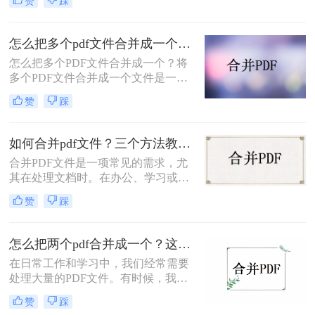
赞
踩
将这些文件合并为一个文件。转转大
师是一款功能强大的文件处理工具，
可以帮助我们轻松实现多个PDF文件
怎么把多个pdf文件合并成一个？这四个方法就够用啦！
的合并。那么怎么将多个PDF文件合
怎么把多个PDF文件合并成一个？将
并起来呢？下面将为您介绍两种常用
多个PDF文件合并成一个文件是一项
的方法。
相对简单的任务，可以通过多种方法
赞
踩
完成，包括使用专门的软件、在线工
具或命令行工具。以下是几种常见的
方法：
如何合并pdf文件？三个方法教会你！
合并PDF文件是一项常见的需求，尤
其在处理文档时。在办公、学习或日
常生活中，我们经常需要将多个PDF
赞
踩
文件合并成一个文件，以便于阅读、
打印或进一步编辑。下面我们将详细
介绍如何合并PDF文件，并探讨各种
怎么把两个pdf合并成一个？这三种方法简单好用！
方法、工具和软件的优缺点，以帮助
在日常工作和学习中，我们经常需要
您选择最适合您需求的方法。
处理大量的PDF文件。有时候，我们
需要将两个或多个PDF文件合并为一
赞
踩
个文件，以便更好地组织和管理。那