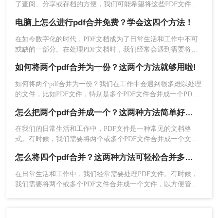
了查阅、分享或存档的方便，我们可能希望将这些PDF文件合
并成一个。那么怎么把两个pdf合并成一个呢？本文将详细介绍
电脑上怎么进行pdf合并免费？学会这四个方法！
几种简单而实用的方法，帮助你轻松地将两个PDF文件合并成
一个。
在如今数字化的时代，PDF文档成为了日常生活和工作中不可
或缺的一部分。在处理PDF文档时，我们经常会遇到需要将多
个PDF文件合并成一个的情况。本文将介绍电脑上怎么进行pdf
如何将两个pdf合并为一份？这两个方法就够用啦!
合并免费的方法介绍，让您能够轻松处理PDF文件。
如何将两个pdf合并为一份？我们在工作中会遇到很多难以处理
的文件，比如PDF文件，特别是多个PDF文件合并成一个PDF
3、填写输出名称然后点击开始合并。
文件。事实上，大多数人不知道如何合并，盲目地在互联网上
怎么把两个pdf合并成一个？这两种方法简单好用！
找到相关的方法。最后，我们不能达到我们理想的预期。让我
们来看看pdf合并的方法。
在我们的日常生活和工作中，PDF文件是一种常见的文档格
式。有时候，我们需要将两个或多个PDF文件合并成一个文
件。合并PDF文件可以方便地管理和阅读，同时还可以减少存
怎么将四个pdf合并？这两种方法可轻松合并多个文件~
储空间的使用。下面将介绍几种常用的怎么把两个pdf合并成一
个方法。
在日常生活和工作中，我们经常需要处理PDF文件。有时候，
我们需要将两个或多个PDF文件合并成一个文件，以方便管理
和分享。 那么，怎么将四个pdf合并呢？以下是两种简单的方
法~