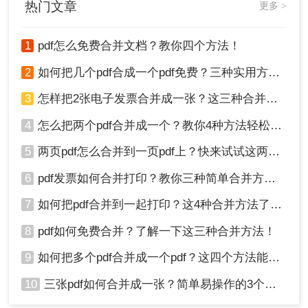
热门文章
更多 >
4、这样就完成了。
方法四：使用Python脚本
1
pdf怎么免费合并文档？教你四个方法！
如果你熟悉Python编程语言，可以使用一些Python
2
如何把几个pdf合成一个pdf免费？三种实用方法分享！
库来合并PDF文件。其中最常用的库是PyPDF2。以
3
怎样把2张电子发票合并成一张？这三种合并方法学习一下!
下是使用PyPDF2合并PDF文件的步骤：
1、安装PyPDF2库。你可以使用pip命令进行安装：
4
怎么把两个pdf合并成一个？教你4种方法轻松完成合并！
。
pip install PyPDF2
5
两页pdf怎么合并到一页pdf上？快来试试这两种方法吧！
2、打开Python编辑器或脚本文件。
3、导入PyPDF2库：
。
import PyPDF2
6
pdf发票如何合并打印？教你三种简单合并方法！
4、编写一个Python脚本来合并PDF文件。以下是一
个简单的示例脚本：
7
如何把pdf合并到一起打印？这4种合并方法了解一下！
importPyPDF2
8
pdf如何免费合并？了解一下这三种合并方法！
# 打开第一个PDF文件
withopen('file1.pdf','rb')asfile1:
9
如何把多个pdf合并成一个pdf？这四个方法能帮助大家！
reader1 = PyPDF2.PdfFileReader(file1)
10
三张pdf如何合并成一张？简单易操作的3个方法！
pages1 =list(range(reader1.numPages))
# 打开第二个PDF文件