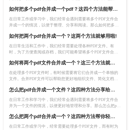
用专门的软件、在线工具或命令行工具。以下是几种常见的方
的格式互相转换，也可以编辑处理很多文件，下面
如何把多个pdf合并成一个pdf？这四个方法能帮助大家！
法：
给大家演示的合并PDF文件就是其中一个功能，操
在日常工作或学习中，我们经常会遇到需要将多个PDF文件合
作起来很简单。以下是使用转转大师PDF转换器合
并成一个的情况，以便于整理、分享和阅读。那么如何把多个
并PDF文件的步骤：
pdf合并成一个pdf呢？以下将为您介绍四种实用的方法，帮助
1、下载转转大师PDF转换器，安装并打开。
如何把两个pdf合并成一个？这两个方法就够用啦!
您轻松实现PDF文件的合并。
在日常生活和工作中，我们经常需要处理各种PDF文件。有
时，为了方便查阅或存档，我们可能希望将多个PDF文件合并
成一个。本文将详细介绍如何把两个pdf合并成一个，帮助读者
如何将两个pdf文件合并成一个？这三个方法就够用啦！
轻松实现这一需求。
​在处理多个PDF文件时，有时候需要将它们合并成一个单独的
文件。合并PDF文件可以帮助您更好地组织文件、简化文档管
理和提高工作效率。那么如何将两个pdf文件合并成一个呢？本
怎么把pdf合并成一个文件？这四种方法分享给你！
文将介绍三种实用的方法，帮助您将两个PDF文件合并成一
个。
在日常工作和学习中，我们经常会遇到需要将多个PDF文件合
并为一个文件的情况，以便更好地管理和分享。那么怎么把pdf
2、打开客户端，里面有PDF合并这一功能，我们选
合并成一个文件呢？以下将详细介绍几种常用的PDF合并方
择PDF处理，然后选择PDF合并，添加需要合并的
怎么把两个pdf合并成一个？这四种方法帮你轻松搞定！
法，帮助您轻松完成这一任务。
文件上去。
在日常工作或学习中，经常需要处理多个PDF文件，而有时为