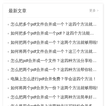
withopen('file2.pdf','rb')asfile2:
reader2 = PyPDF2.PdfFileReader(file2)
最新文章
更多 >
pages2 =list(range(reader2.numPages))
# 创建输出PDF文件
怎么把多个pdf文件合并成一个？这四个方法就够用啦！
●
writer = PyPDF2.PdfFileWriter()
# 合并页面
如何把多个pdf合并成一个pdf？这四个方法能帮助大家！
●
forpageinpages1 + pages2:
如何把两个pdf合并成一个？这两个方法就够用啦!
●
writer.addPage(reader1.getPage(page))
writer.addPage(reader2.getPage(page))
如何将两个pdf文件合并成一个？这三个方法就够用啦！
●
# 保存输出PDF文件
withopen('merged.pdf','wb')asoutput_pdf:
怎么把pdf合并成一个文件？这四种方法分享给你！
●
writer.write(output_pdf)
怎么把两个pdf合并成一个？这四种方法帮你轻松搞定！
●
这个脚本将把file1.pdf和file2.pdf合并成一个名为
merged.pdf的文件。你可以根据需要修改脚本以添
电脑上怎么进行pdf合并免费？学会这四个方法！
●
加更多的文件或进行其他自定义操作。
如何将两个pdf合并为一份？这两个方法就够用啦!
●
5. 运行脚本，等待完成即可。合并后的PDF文件将
保存在你指定的位置。
怎么把两个pdf合并成一个？这两种方法简单好用！
●
以上就是我今天所有的方法介绍啦，这些方法都很
实用，相信看到这里的你一定知道怎么把多个pdf文