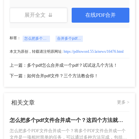
展开全文 ⇊
在线PDF合并
3、上传需要合并的PDF文件，然后点击开始转换即
可。
标签：
怎么把多个pdf文件合并成一个
合并多个pdf文档
本文为原创，转载请注明原网址:
https://pdftoword.55.la/news/16476.html
上一篇：多个pdf怎么合并成一个pdf？试试这几个方法！
下一篇：如何合并pdf文件？三个方法教会你！
相关文章
更多 >
4、合并成功，点击立即下载就完成了。
方法三：使用转转大师PDF转换器
怎么把多个pdf文件合并成一个？这四个方法就够用啦！
怎么把多个PDF文件合并成一个？将多个PDF文件合并成一个
第三种方法我们借助一个操作工具来将PDF文件合
文件是一项相对简单的任务，可以通过多种方法完成，包括使
并到一起。这个软件处理工具可以支持很多种文件