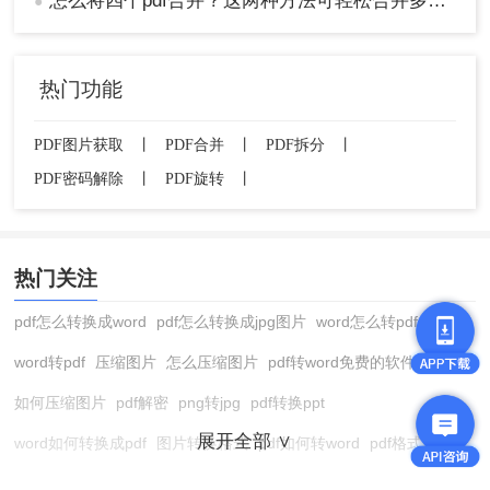
怎么将四个pdf合并？这两种方法可轻松合并多个文件~
●
件合并成一个了吧？快动手试一试吧！
热门功能
PDF图片获取
丨
PDF合并
丨
PDF拆分
丨
PDF密码解除
丨
PDF旋转
丨
热门关注
pdf怎么转换成word
pdf怎么转换成jpg图片
word怎么转pdf
word转pdf
压缩图片
怎么压缩图片
pdf转word免费的软件
如何压缩图片
pdf解密
png转jpg
pdf转换ppt
展开全部 ∨
word如何转换成pdf
图片转换格式
pdf如何转word
pdf格式转换
在线pdf转换成word
pdf转图片
pdf怎么转换成jpg图片
图片转pdf