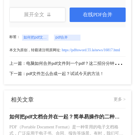
1、下载转转大师PDF转换器，安装并打开。
展开全文 ⇊
在线PDF合并
标签：
如何把pdf文档合并在一起
pdf合并
本文为原创，转载请注明原网址:
https://pdftoword.55.la/news/16817.html
上
一篇：电脑如何合并pdf文件到一个pdf？这二招分分钟解决！
下一篇：pdf文件怎么合成一起？试试今天的方法！
2、打开客户端，里面有PDF合并这一功能，我们选
择PDF处理，然后选择PDF合并，添加需要合并的
文件上去。
相关文章
更多 >
如何把pdf文档合并在一起？简单易操作的二种方法！
PDF（Portable Document Format）是一种常用的电子文档格
式，广泛应用于电子书、合同、报告等场景。有时，我们可能