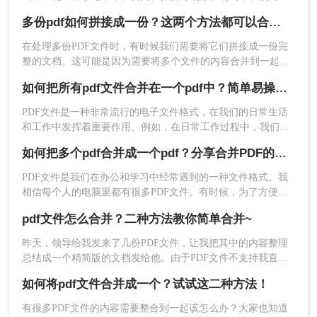
需要将多个PDF文档合并为一个文件，以方便阅读或打印。那
多份pdf如何拼接成一份？这两个方法都可以合并！
么，如何把pdf文档合并在一起呢？下面我们将为您介绍合并
PDF文档的详细步骤与技巧。
在处理多份PDF文件时，有时候我们需要将它们拼接成一份完
整的文档。这可能是因为需要将多个文件的内容合并到一起，
或者是因为需要将多个文件作为一个整体进行打印或分享。下
3、填写输出名称然后点击开始合并。
如何把所有pdf文件合并在一个pdf中？简单易操作的2个方法！
面，我们将详细介绍多份pdf如何拼接成一份。
PDF文件是一种非常流行的电子文件格式，在我们的日常生活
和工作中发挥着重要作用。例如，在日常工作过程中，我们将
从互联网上获取一些基于PDF格式的信息。在日常学习过程
如何把多个pdf合并成一个pdf？分享合并PDF的三个方法！
中，我们从一些网站下载一个基于PDF格式的课程。然而，随
着时间的推移，随着相关操作的实施，随着文件数量的增加，
PDF文件是我们在办公和学习中经常遇到的一种文件格式。我
有必要将几个PDF合并成一个进行保存。那么，如何将几个
相信每个人的电脑里都有很多PDF文件。有时候，为了方便文
PDF文件合并成一个呢？接下来分享二个PDF合并的方法。
件的整理和更好的阅读体验，我们需要将两个或两个以上的
pdf文件怎么合并？二种方法教你简单合并~
PDF文件合并在一起。那么，如何把多个pdf合并成一个pdf
呢？下面将分享三种简单易操作的方法。让我们来看看。
昨天，领导给我发来了几份PDF文件，让我把其中的内容整理
总结成一个精简版的文档发给他。由于PDF文件不支持我直接
4、这样就完成了。
进行编辑，而且如果手动将PDF文件转换成Word文档在合并在
三、注意事项
如何将pdf文件合并成一个？试试这二种方法！
一起的话又有点太麻烦了。于是我就用软件先将PDF文档合并
1、文件兼容性：确保你要合并的PDF文件是可兼容
在一起，再转换成Word文档来进行编辑，一下子就轻松了不
有很多PDF文件的内容需要整合到一起该怎么办？大家也知道
的。有时，某些PDF文件可能包含特殊字体、格式
少。那么大家知道pdf文件怎么合并吗？不知道的话就跟着我一