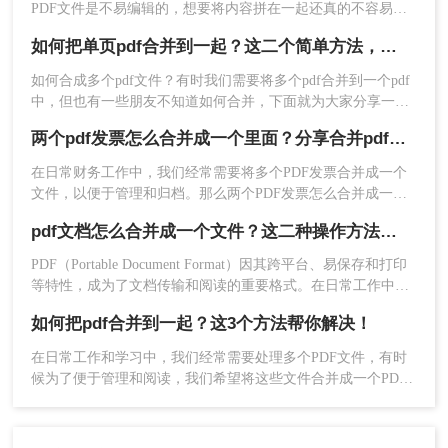
PDF文件是不易编辑的，想要将内容拼在一起还真的不容易，
或元数据，可能导致合并后的问题。在合并前，最
起来看看吧。
不过我们可以选择将pdf文件合并成一个，具体要如何将pdf文
好预览每个文件以确保它们可以正常合并。
如何把单页pdf合并到一起？这二个简单方法，轻松合并上千文档！
件合并成一个呢？下面一起看看吧。
2、文件顺序：在合并PDF文件时，考虑文件的顺
如何合成多个pdf文件？有时我们需要将多个pdf合并到一个pdf
序。根据你的需求，调整文件的顺序以确保逻辑和
中，但也有一些朋友不知道如何合并，下面就为大家分享一下
阅读流畅性。
如何把单页pdf合并到一起的方法，看看是怎么pdf合并的吧。
3、文件大小：注意合并后的PDF文件大小。如果文
两个pdf发票怎么合并成一个里面？分享合并pdf的二个方法！
感兴趣的朋友可以一起来了解下哦。
件过大，可能会导致处理时间增加或难以传输或保
在日常财务工作中，我们经常需要将多个PDF发票合并成一个
存。如有需要，可以使用工具或软件压缩PDF文
文件，以便于管理和归档。那么两个PDF发票怎么合并成一个
件。
里面呢？下面将介绍两种简单实用的方法，帮助你轻松将两个
4、版权与隐私：在使用在线工具时，请确保你了解
pdf文档怎么合并成一个文件？这二种操作方法十分简单！
PDF发票合并成一个文件。
并同意其使用条款和隐私政策。上传文件时，确保
PDF（Portable Document Format）因其跨平台、易保存和打印
文件的版权和隐私得到保护。
等特性，成为了文档传输和阅读的重要格式。在日常工作中，
5、备份原始文件：在合并PDF文件之前，建议备份
我们经常需要将多个PDF文档合并成一个文件，以便于查阅和
如何把pdf合并到一起？这3个方法帮你解决！
原始文件。这样，如果出现任何问题或需要原始文
管理。那么pdf文档怎么合并成一个文件呢？以下，我将为您介
件的特定版本，你可以随时访问它们。
绍两种常用的PDF合并方法。
在日常工作和学习中，我们经常需要处理多个PDF文件，有时
总之，将多个PDF文档合并为一个文件是一个相对
候为了便于管理和阅读，我们希望将这些文件合并成一个PDF
简单的过程，但需要注意一些关键细节和问题。通
文档。幸运的是，现在有许多方法和工具可以帮助我们轻松实
现这一目标。那么如何把pdf合并到一起呢？本文将介绍几种常
过遵循上述步骤和注意事项，你可以轻松地将多个
用的方法来合并PDF文件，适合不同场景下的使用需求。
PDF文档合并为一个文件，以便更好地阅读、打印