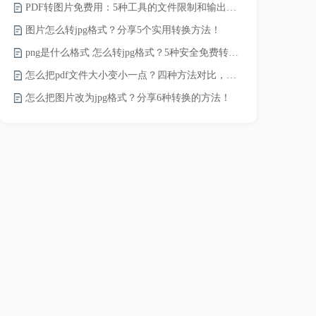
PDF转图片免费用：5种工具的文件限制和输出质量对比！
pdf文件怎
图片怎么转jpg格式？分享5个实用转换方法！
pdf太大了
png是什么格式 怎么转jpg格式？5种安全免费转换方法全解析！
pdf怎么压缩
怎么把pdf文件大小变小一点？四种方法对比，一看就懂！
录的视频太大
怎么把图片改为jpg格式？分享6种转换的方法！