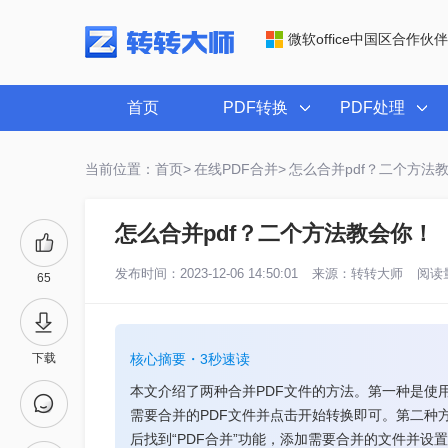
微软office中国区合作伙伴
首页
PDF转换
PDF处理
当前位置：首页>
在线PDF合并>
怎么合并pdf？二个方法
怎么合并pdf？二个方法教会你！
发布时间：2023-12-06 14:50:01
来源：
转转大师
阅读量
65
下载
核心摘要・3秒速读
本文介绍了两种合并PDF文件的方法。第一种是使
需要合并的PDF文件并点击开始转换即可。第二种
后找到“PDF合并”功能，添加需要合并的文件并设