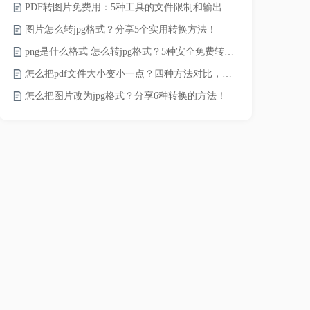
PDF转图片免费用：5种工具的文件限制和输出质量对比！
word转pd
图片怎么转jpg格式？分享5个实用转换方法！
png是什么格式 怎么转jpg格式？5种安全免费转换方法全解析！
pdf太大了
怎么把pdf文件大小变小一点？四种方法对比，一看就懂！
怎么把图片改为jpg格式？分享6种转换的方法！
pdf文件怎