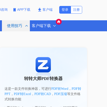
登录
注册
PI咨询
APP下载
客户端
使用技巧
客户端下载
转转大师PDF转换器
这是一款文件转换神器，可进行
PDF转Word
，
PDF转
PPT
，
PDF转Excel
，
PDF转CAD
，
PDF压缩
等文件格
式转换功能