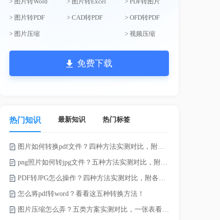
> 图片转Word
> 图片转Excel
> PDF转图片
> 图片转PDF
> CAD转PDF
> OFD转PDF
> 图片压缩
> 视频压缩
免费下载
最新知识
热门标签
热门知识
图片如何转换pdf文件？四种方法实测对比，附各场景最优选！
电脑上doc怎
png照片如何转jpg文件？五种方法实测对比，附各场景最优选!！
如何将word
PDF转JPG怎么操作？四种方法实测对比，附各场景最优选！
word转换成
怎么将pdf转word？看看这五种转换方法！
word如何转
图片压缩怎么弄？五类方案实测对比，一张表看懂怎么选！
word如何转