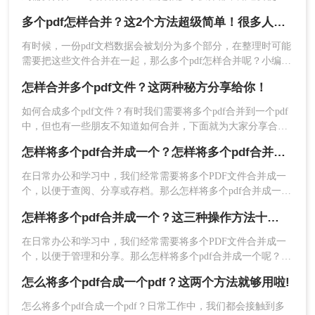
方法来更简单快捷的完成PDF文件的合并，今天小编就为大家
多个pdf怎样合并？这2个方法超级简单！很多人不知道
整理了这个好用的方法来帮助大家！大家可以参考一下哦！
有时候，一份pdf文档数据会被划分为多个部分，在整理时可能
需要把这些文件合并在一起，那么多个pdf怎样合并呢？小编今
天就来给大家分享一下pdf怎样合并的方法，教你怎么快速pdf
怎样合并多个pdf文件？这两种秘方分享给你！
合并。一起来看看吧。
如何合成多个pdf文件？有时我们需要将多个pdf合并到一个pdf
中，但也有一些朋友不知道如何合并，下面就为大家分享合并
多个pdf文档方法，看看是怎样合并多个pdf文件的吧。感兴趣
怎样将多个pdf合并成一个？怎样将多个pdf合并成一个？两分钟教会你三种方法！
的朋友可以一起来了解下哦。
在日常办公和学习中，我们经常需要将多个PDF文件合并成一
个，以便于查阅、分享或存档。那么怎样将多个pdf合并成一个
呢？下面，我将为您详细介绍几种常用的PDF合并方法，帮助
怎样将多个pdf合并成一个？这三种操作方法十分简单!
您轻松完成这一任务。
​在日常办公和学习中，我们经常需要将多个PDF文件合并成一
个，以便于管理和分享。那么怎样将多个pdf合并成一个呢？本
文将介绍三种将多个PDF合并成一个文件的方法，帮助您高效
怎么将多个pdf合成一个pdf？这两个方法就够用啦!
完成文件整合。
怎么将多个pdf合成一个pdf？日常工作中，我们都会接触到多