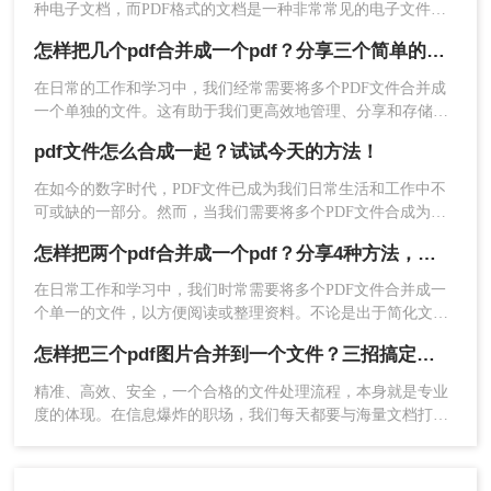
种电子文档，而PDF格式的文档是一种非常常见的电子文件格
式？为使工作更有效率，我们常常会对一些资料进行整合，所
怎样把几个pdf合并成一个pdf？分享三个简单的方法！
以对一些需要合并的PDF文件进行操作，这样可以使我们的工
作更有秩序吗？不过，许多小伙伴还不知道怎样将pdf合并，那
在日常的工作和学习中，我们经常需要将多个PDF文件合并成
么下面小编就谈谈如何快速实现PDF合并？
一个单独的文件。这有助于我们更高效地管理、分享和存储文
档。那么怎样把几个pdf合并成一个pdf呢？下面将介绍几种简
pdf文件怎么合成一起？试试今天的方法！
单而有效的方法来合并PDF文件。
在如今的数字时代，PDF文件已成为我们日常生活和工作中不
可或缺的一部分。然而，当我们需要将多个PDF文件合成为一
个文件时，确实需要一些技巧和工具来完成。那么pdf文件怎么
怎样把两个pdf合并成一个pdf？分享4种方法，简单又高效！
合成一起呢？本文将为你介绍一简单而有效的方法，帮助你完
美整合多个PDF文件。
在日常工作和学习中，我们时常需要将多个PDF文件合并成一
个单一的文件，以方便阅读或整理资料。不论是出于简化文档
管理的需求，还是为了更好地呈现信息，学会怎样把两个pdf合
怎样把三个pdf图片合并到一个文件？三招搞定，职场效率飙升秘籍！
并成一个pdf都是非常实用的技能。本文将介绍几种简单有效的
方法，帮助您轻松实现PDF文件的合并。
精准、高效、安全，一个合格的文件处理流程，本身就是专业
度的体现。在信息爆炸的职场，我们每天都要与海量文档打交
道。你是否也经常遇到这样的场景：客户发来三张重要的产品
示意图PDF、三页独立的合同附件PDF，或是三份散乱的报告
图表PDF，急需你整理成一个规整的文件进行提交或归档？