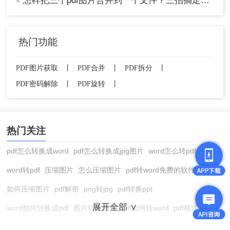
怎样把三个pdf图片合并到一个文件？三招搞定，职场效率飙升秘籍！
●
热门功能
PDF图片获取
丨
PDF合并
丨
PDF拆分
丨
PDF密码解除
丨
PDF旋转
丨
热门关注
pdf怎么转换成word
pdf怎么转换成jpg图片
word怎么转pdf
word转pdf
压缩图片
怎么压缩图片
pdf转word免费的软件
如何压缩图片
pdf解密
png转jpg
pdf转换ppt
展开全部 ∨
word如何转换成pdf
图片转换格式
pdf如何转word
pdf格式转换
在线pdf转换成word
pdf转图片
pdf怎么转换成jpg图片
图片转pdf