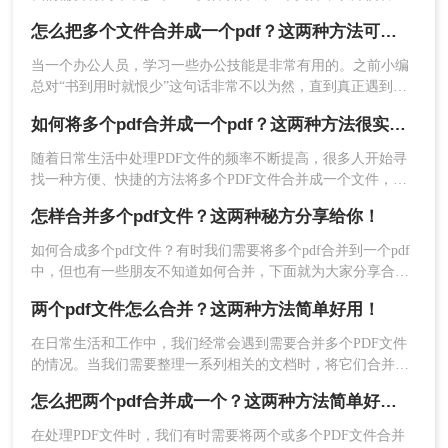
和分享。 那么，怎么将四个pdf合并呢？以下是两种简单的方
怎么把多个文件合并成一个pdf？这两种方法可轻松合并多个文件~
法~
当一个办公人员，学习一些办公技能是非常有用的。之前小编
总对“书到用时就恨少”这句话非常不以为然，直到真正遇到的
时候，才明白这句话的道理。因此也建议大家在休闲的时候多
如何将多个pdf合并成一个pdf？这两种方法很实用！
学点东西，等用到的时候也不会变得手忙脚乱。你知道怎么把
多个文件合并成一个pdf吗？今日小编就跟你分享pdf合并。
随着日常生活中处理PDF文件的频率不断提高，很多人开始寻
找一种方便、快捷的方法将多个PDF文件合并成一个文件，以
便于查看和管理。这里介绍如何将多个pdf合并成一个pdf方
怎样合并多个pdf文件？这两种秘方分享给你！
法，可以让你轻松完成PDF文件的合并。
3、在下方菜单栏里设置命名合并后的文件名称，设
如何合成多个pdf文件？有时我们需要将多个pdf合并到一个pdf
置好之后点击“开始转换”，等待软件完成合并操
中，但也有一些朋友不知道如何合并，下面就为大家分享合并
作。
多个pdf文档方法，看看是怎样合并多个pdf文件的吧。感兴趣
两个pdf文件怎么合并？这两种方法简单好用！
的朋友可以一起来了解下哦。
在日常生活和工作中，我们经常会遇到需要合并多个PDF文件
的情况。当我们需要整理一系列相关的文档时，将它们合并为
一个PDF文件可以更方便地进行管理和分享。通过合并后的文
怎么把两个pdf合并成一个？这两种方法简单好用！
件，不仅减少了文件数量，还能够降低文件的总体大小，方便
传输和存储。今天针对文件合并的问题，下面分享二个两个pdf
在处理PDF文件时，我们有时需要将两个或多个PDF文件合并
文件怎么合并方法。