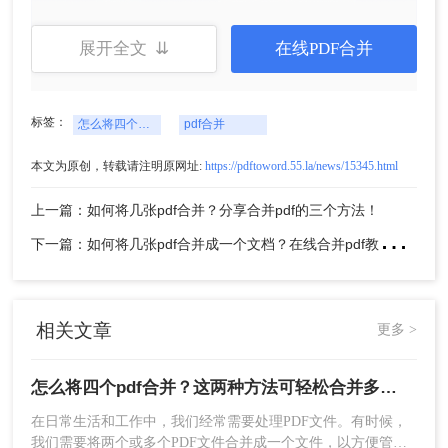
展开全文 ⇊
在线PDF合并
官网：https://pdf.55.la/
标签：
下面我们来具体PDF合并步骤⬇⬇⬇
怎么将四个pdf合并
pdf合并
1、打开软件，在上方工具栏找到“文件处理”→“PDF
本文为原创，转载请注明原网址:
https://pdftoword.55.la/news/15345.html
合并”功能。
上一篇：如何将几张pdf合并？分享合并pdf的三个方法！
下
一篇：如何将几张pdf合并成一个文档？在线合并pdf教程来啦！
相关文章
更多 >
怎么将四个pdf合并？这两种方法可轻松合并多个文件~
2、将需要合并的文件添加到软件中，可以选择添加
在日常生活和工作中，我们经常需要处理PDF文件。有时候，
我们需要将两个或多个PDF文件合并成一个文件，以方便管理
单个PDF文件，也可以添加整个文件夹。