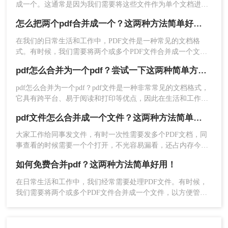
成一个。这通常是因为我们需要将这些文件作为单个文档进行
阅读、编辑或打印。下面我们将介绍怎么把两个pdf合并成一个
怎么把两个pdf合并成一个？这两种方法简单好用！
方法，帮助您将两个PDF合并成一个。
在我们的日常生活和工作中，PDF文件是一种常见的文档格
以上就是转转大师今天要给大家分享怎么将四个pdf
式。有时候，我们需要将两个或多个PDF文件合并成一个文
合并的方法了，是不是很简单呢，快快学起来吧~
件。合并PDF文件可以方便地管理和阅读，同时还可以减少存
pdf怎么合并为一个pdf？尝试一下这两种简单方法！
储空间的使用。下面将介绍几种常用的怎么把两个pdf合并成一
个方法。
pdf怎么合并为一个pdf？pdf文件是一种非常常见的文档格式，
它具有跨平台、易于阅读和打印等优点，因此在生活和工作中
得到了广泛的应用。当我们需要将多个pdf文件合并成一个文件
pdf文件怎么合并成一个文件？这两种方法简单好用！
时，我们可以采用以下二种方法。
大家工作给同事发文件，有时一次性需要发多个PDF文档，同
事查看的时候需要一个个打开，不光容易漏看，还占内存今天
给大家分享二个方法，教你pdf文件怎么合并成一个文件
如何免费合并pdf？这两种方法简单好用！
​在日常生活和工作中，我们经常需要处理PDF文件。有时候，
我们需要将两个或多个PDF文件合并成一个文件，以方便管理
和分享。那么，如何免费合并pdf呢？以下是两种简单的方法~