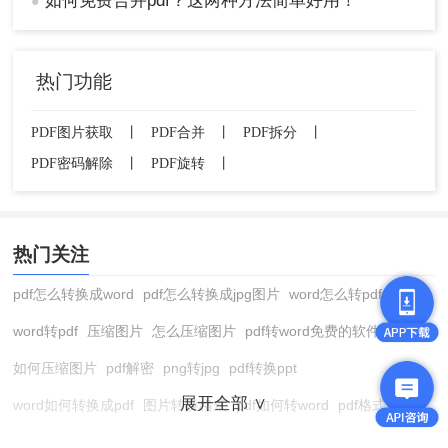
如何免费合并pdf？这两种方法简单好用！
●
热门功能
PDF图片获取
丨
PDF合并
丨
PDF拆分
丨
PDF密码解除
丨
PDF旋转
丨
热门关注
pdf怎么转换成word
pdf怎么转换成jpg图片
word怎么转pdf
word转pdf
压缩图片
怎么压缩图片
pdf转word免费的软件
如何压缩图片
pdf解密
png转jpg
pdf转换ppt
展开全部 ∨
word如何转换成pdf
图片转换格式
pdf如何转word
pdf格式转换
在线pdf转换成word
pdf转图片
pdf怎么转换成jpg图片
图片转pdf