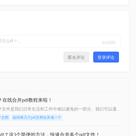
0
/1000
匿名评论
登录评论
？在线合并pdf教程来啦！
如何将几张pdf合并成一个文档？PDF文件是我们日常生活和工作中难以避免的一部分。我们可以通过使用PDF文件来保存和共享文档、图片、电子书等等各种类型的文件。但是，在某些情况下，我们可能需要将多个PDF文件合并成一个单独的文件。这种情况下，合并PDF文件就变得尤为重要了。那么如何将几张pdf合并成一个文档呢？下面这个在线合并教程，希望可以帮助到大家。
个文档
如何将几个pdf文档合并成一个
df？这3个简便的方法，快速合并多个pdf文件！