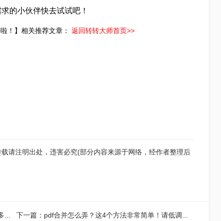
需求的小伙伴快去试试吧！
程来啦！】相关推荐文章：
返回转转大师首页>>
！
！
！
转载请注明出处，违害必究(部分内容来源于网络，经作者整理后
上一篇：怎么将四个pdf合并？这两种方法可轻松合并多个文件~
下一篇：pdf合并怎么弄？这4个方法非常简单！请低调使用！