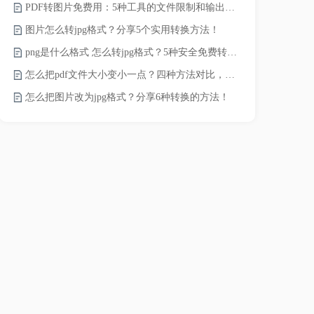
PDF转图片免费用：5种工具的文件限制和输出质量对比！
JPG怎么压
图片怎么转jpg格式？分享5个实用转换方法！
png是什么格式 怎么转jpg格式？5种安全免费转换方法全解析！
电脑上怎么压
怎么把pdf文件大小变小一点？四种方法对比，一看就懂！
如何压缩视频
怎么把图片改为jpg格式？分享6种转换的方法！