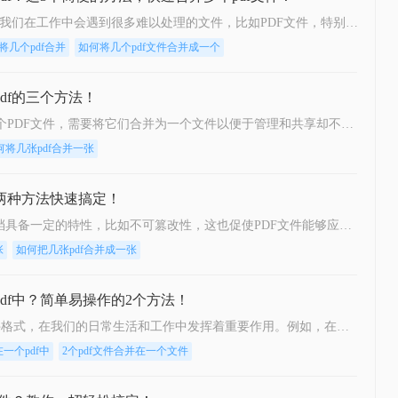
如何将几个pdf文件合并成一个pdf？我们在工作中会遇到很多难以处理的文件，比如PDF文件，特别是多个PDF文件合并成一个PDF文件。事实上，大多数人不知道如何合并，盲目地在互联网上找到相关的方法。最后，我们不能达到我们理想的预期。让我们来看看pdf合并的方法。
将几个pdf合并
如何将几个pdf文件合并成一个
df的三个方法！
如何将几张pdf合并，如果你们有多个PDF文件，需要将它们合并为一个文件以便于管理和共享却不知道该怎么操作，别担心，下面给大家分享几个简单的方法。
何将几张pdf合并一张
这两种方法快速搞定！
怎么把几张pdf合并成一张？PDF文档具备一定的特性，比如不可篡改性，这也促使PDF文件能够应用于多个场景中，比如教育培训、课堂授课等等。所以，我们的电脑上肯定存储了很多的PDF文件。久而久之，这些PDF文件就会占用我们大量的存储空间，进而对其他文件的存储造成影响。这个时候，我们可以将这些PDF文件进行合并。比如，我们可以将同类型、同主题的PDF文件合并，以此来减少PDF文件大小。
张
如何把几张pdf合并成一张
pdf中？简单易操作的2个方法！
PDF文件是一种非常流行的电子文件格式，在我们的日常生活和工作中发挥着重要作用。例如，在日常工作过程中，我们将从互联网上获取一些基于PDF格式的信息。在日常学习过程中，我们从一些网站下载一个基于PDF格式的课程。然而，随着时间的推移，随着相关操作的实施，随着文件数量的增加，有必要将几个PDF合并成一个进行保存。那么，如何将几个PDF文件合并成一个呢？接下来分享二个PDF合并的方法。
一个pdf中
2个pdf文件合并在一个文件