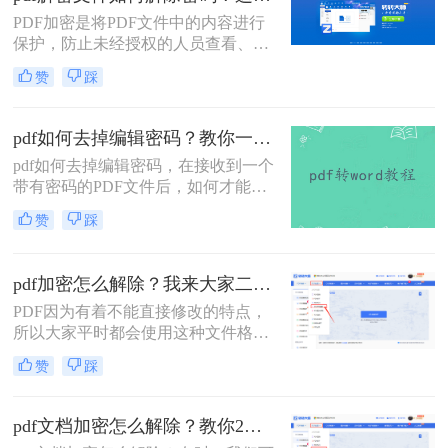
文件但忘记了密码，该怎么办呢？下
PDF加密是将PDF文件中的内容进行
面，小编就给大家分享pdf去除编辑密
保护，防止未经授权的人员查看、复
码怎么弄的方法，一起来学习一下
制、编辑或打印文档内容。那有时候
吧。
赞
踩
我们也要解除这些加密的文档该怎么
操作呢，今天我来推荐pdf解密文件如
何解除密码方法帮助大家解决这个问
pdf如何去掉编辑密码？教你一种解除密码的在线方法！
题，快来看看！
pdf如何去掉编辑密码，在接收到一个
带有密码的PDF文件后，如何才能解
除文件中的密码？在当今这个互联网
赞
踩
时代下，必须随时具备防范意识来维
护自身利益免受侵犯。这一意识当然
还包括到我们每天传输文件之中，而
pdf加密怎么解除？我来大家二个方法！
最为普遍的是为PDF文件添加密码。
PDF因为有着不能直接修改的特点，
问题在于我们已获得PDF文件去编辑
所以大家平时都会使用这种文件格式
使用，但是也要每开启一次都要输入
来存储重要的文件，不过虽然它不能
一次密码，比较繁琐，所以干脆可以
赞
踩
直接修改，但是别人还是可以随意查
解除密码，今天教给你一个在线解除
看的。那要是我们不想别人随意查看
文件密码的方法，感兴趣的小伙伴一
自己的PDF文件应该怎么办呢？其实
起来看看。
pdf文档加密怎么解除？教你2个pdf解密方法！
很简单，只要对文件进行加密就行