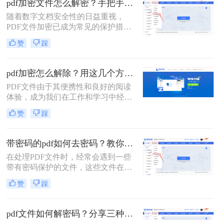
pdf加密文件怎么解密？手把手教你3个简单方法！
以便进行更广泛的操作。那么pdf编辑
随着数字文档安全性的日益重视，
密码怎么解开​呢？以下是一些常见的
PDF文件加密已成为常见的保护措
解密方法。
施。加密的PDF文件需要特定的密码
赞
踩
或密钥才能打开和阅读，这有助于保
护文件内容不被未经授权的人员访
问。然而，有时我们可能会遇到需要
pdf加密怎么解除？用这几个方法1秒立即解密！
解密PDF文件的情况，比如忘记密码
PDF文件由于其便携性和良好的阅读
或需要编辑文件内容。那么pdf加密文
体验，成为我们在工作和学习中经常
件怎么解密​呢？本文将为您介绍几种
使用的文件格式之一。然而，当遇到
常见的PDF解密方法。
赞
踩
加密的PDF文件时，我们可能无法直
接打开或编辑其中的内容。本文将详
细介绍PDF加密怎么解除，帮助您轻
带密码的pdf如何去密码？教你3个pdf解密方法！
松访问文件内容。
在处理PDF文件时，经常会遇到一些
带有密码保护的文件，这些文件在打
开或编辑时需要输入相应的密码。为
赞
踩
了更方便地使用这些文件，去除密码
成为了一个常见的需求。那么带密码
的pdf如何去密码呢？本文将详细介绍
pdf文件如何解密码？分享三种解除密码的方法！
几种去除带密码PDF文件密码的方