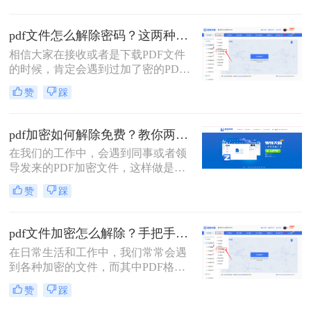
解如何解密是至关重要的。本文将介
绍pdf编辑加密文件怎么解密的方法，
pdf文件怎么解除密码？这两种解密方法很简单！
帮助您重新获得文件的编辑权限。
相信大家在接收或者是下载PDF文件
的时候，肯定会遇到过加了密的PDF
文件，这就让我们每次打开都需要输
赞
踩
入文件密码，时间久了还可能会忘记
密码，造成影响文件使用的后果。那
么pdf文件怎么解除密码呢？方法很简
pdf加密如何解除免费？教你两种方法，轻松解锁pdf文件！
单，给大家分享两种解决方法，其中
在我们的工作中，会遇到同事或者领
一种手机上就能完成，来一起看看
导发来的PDF加密文件，这样做是为
吧。
了保证文件的机密性；而我们每次打
赞
踩
开PDF文件都需要输入密码才能进行
查看与编辑，当文档使用频率较高
时，就会很麻烦。
pdf文件加密怎么解除？手把手教你2个简单方法！
在日常生活和工作中，我们常常会遇
到各种加密的文件，而其中PDF格式
的文件加密情况也较为常见。PDF文
赞
踩
件的加密和解除是一个常见的需求，
特别是在处理重要文件或敏感信息