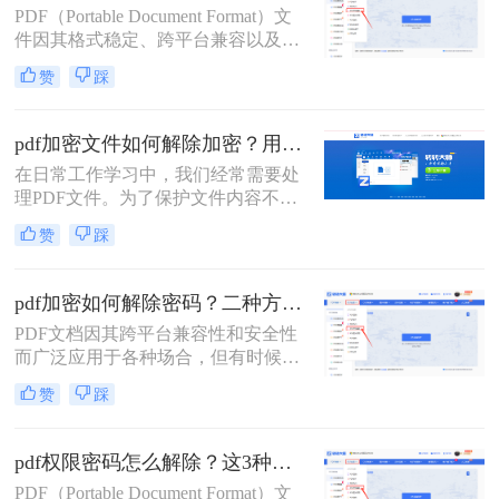
PDF（Portable Document Format）文
法，帮助用户轻松解决这一问题。
件因其格式稳定、跨平台兼容以及保
护内容不被轻易篡改的特性而广泛应
赞
踩
用于各种场合。然而，有时我们可能
会遇到需要编辑一个被设置了编辑密
码的PDF文件，但忘记了密码或没有
pdf加密文件如何解除加密？用这3个方法2秒立即解密
权限的情况。那么pdf文件如何解密码
在日常工作学习中，我们经常需要处
呢？本文将详细介绍几种方法来解除
理PDF文件。为了保护文件内容不被
PDF文件的编辑密码，以便能够对其
非法复制和传播，许多PDF文件都会
进行编辑。
赞
踩
设置加密。然而，当我们需要编辑或
分享这些加密PDF文件时，解除加密
成为了首要任务。本文将为您详细介
pdf加密如何解除密码？二种方法帮你轻松搞定！
绍pdf加密文件如何解除加密，让您轻
PDF文档因其跨平台兼容性和安全性
松应对各种场景。
而广泛应用于各种场合，但有时候我
们可能会遇到需要解除PDF加密密码
赞
踩
的情况。那么pdf加密如何解除密码
呢？以下将详细介绍几种常用的方法
来解除PDF加密密码。
pdf权限密码怎么解除？这3种破解方法来看看！
PDF（Portable Document Format）文