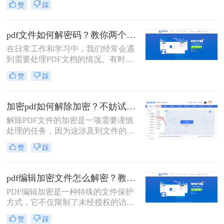
赞
踩
需要编辑或打开被密码保护的PDF文
档的情况。那么pdf文档编辑密码怎么
破解呢？在本文中，我将为您介绍几
pdf文件如何解密码？教你两个方法！
种快速破解PDF文档密码的方法。
在日常工作和学习中，我们经常会遇
到需要处理PDF文档的情况。有时候
我们会遇到一些加密的PDF文件，这
赞
踩
时候如果没有密码，我们就无法进行
编辑、复制或打印等操作。那么，pdf
文件如何解密码呢？本文将为大家介
加密pdf如何解除加密？不妨试试这两种方法！
绍几种常见的破解PDF密码的方法。
解除PDF文件的加密是一项需要谨慎
处理的任务，因为这涉及到文件的安
全性和机密性。在解除加密之前，确
赞
踩
保你了解加密的类型和原因，并拥有
合法的权利和合适的工具来进行解密
操作。那么加密pdf如何解除加密呢？
pdf编辑加密文件怎么解密？教你两个小方法。
以下是一些常见的解除PDF文件加密
PDF编辑加密是一种特殊的文件保护
的方法。
方式，它不仅限制了未经授权的访
问，还阻止了对文件的编辑。如果您
赞
踩
需要编辑一个PDF编辑加密文件，了