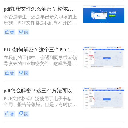
时。下面分享pdf文件加密怎么解除方
pdf加密文件怎么解密？教你2个PDF解密方法！
法，可以帮助你解除PDF加密文件，
​不管是学生，还是早已步入职场的上
一起来了解一下吧！
班族，PDF文件都是我们离不开的一
款工具，毕竟这个格式它兼容性较
赞
踩
广，不易编辑，安全稳定性都较好，
不会因为传输的次数影响文件质量。
有时为了保证PDF的安全性，我们会
PDF如何解密？这个三个PDF解密工具可以帮你！
对文件进行加密操作。可大家知道pdf
在我们的工作中，会遇到同事或者领
加密文件怎么解密吗？今天就能大家
导发来的PDF加密文件，这样做是为
分享二个非常好用的方法！
了保证文件的机密性；而我们每次打
赞
踩
开PDF文件都需要输入密码才能进行
查看与编辑，当文档使用频率较高
时，就会很麻烦。这时我们就需要对
pdf怎么解密？这三个方法可以试一试！
其进行解密，以方便后续的操作，那
PDF文件格式广泛使用于电子书籍、
有什么办法能进行PDF解密呢？当然
合同、报告等领域。但是，有时候我
有，今天小编就为大家推荐三个方
们可能会遇到一些加密的PDF文件，
法，大家一起看看PDF如何解密吧！
赞
踩
这给我们的查看和编辑带来了困扰。
本文将为您介绍pdf怎么解密，让您轻