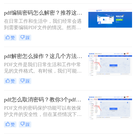
文件，这些文件通常设有密码保护，
以防止未经授权的修改。那么pdf编辑
pdf编辑密码怎么解密？推荐这三种PDF解码方法！
密码怎么解开呢？本文将介绍几种解
在日常工作和生活中，我们经常会遇
开PDF编辑密码的有效方法，帮助您
到需要编辑PDF文件的情况。然而，
轻松应对这一挑战。
有些PDF文件会设置密码保护，限制
赞
踩
了我们对其内容的修改和编辑。那
么，pdf编辑密码怎么解密呢？本文将
为您介绍几种常见的解密方法，让您
pdf解密怎么操作？这几个方法可以试一试！
轻松应对这一问题。
PDF文件是我们日常生活和工作中常
见的文件格式。有时候，我们可能会
遇到一些加密的PDF文件，这给我们
赞
踩
的阅读和编辑带来了一些困扰。那
么，pdf解密怎么操作呢？本文将为你
介绍解密PDF文件的几种方法，帮助
pdf怎么取消密码？教你3个pdf解密方法！
你轻松解锁你的文件。
PDF文件的密码保护功能可以有效保
护文件的安全性，但在某些情况下，
您可能需要取消这些密码以便更方便
赞
踩
地访问和编辑文件。那么pdf怎么取消
密码呢？本文将介绍三种简单实用的