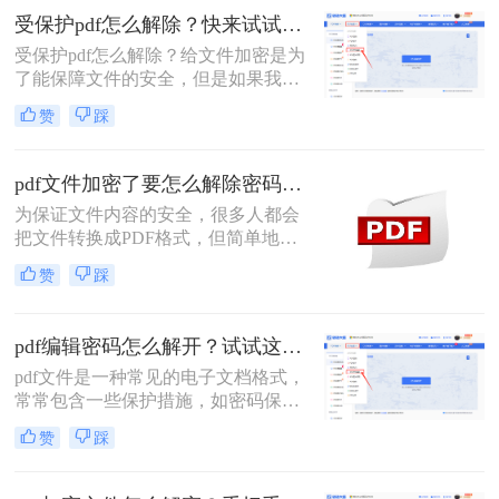
方法，帮助您轻松取消PDF文件的密
受保护pdf怎么解除？快来试试这三种方法！
码。
受保护pdf怎么解除？给文件加密是为
了能保障文件的安全，但是如果我们
需要快速打开一些PDF文件的话，必
赞
踩
须先将文件解密，但是想顺利解除
PDF文件密码的话还是要借助一些专
业的工具的，今天给大家分享PDF解
pdf文件加密了要怎么解除密码？教你2个PDF解密方法
密方法。
为保证文件内容的安全，很多人都会
把文件转换成PDF格式，但简单地将
PDF格式转换成PDF格式是不够的，
赞
踩
所以还会在文件上加一个“锁”，想要
了解pdf文件加密了要怎么解除密码，
那么就绕不开对PDF文件进行加密的
pdf编辑密码怎么解开？试试这三种解除方法！
流程，下面就来给大家详细的讲解一
pdf文件是一种常见的电子文档格式，
下吧。
常常包含一些保护措施，如密码保护
和权限设置。这些保护措施可以确保
赞
踩
只有授权用户才能访问或编辑文件，
从而保护文件的机密性和完整性。然
而，有时可能需要解除这些保护措施