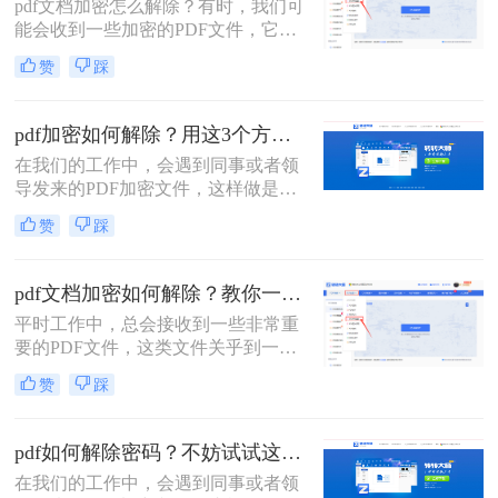
pdf文档加密怎么解除​？有时，我们可
了，那大家知道pdf加密怎么解除吗？
能会收到一些加密的PDF文件，它们
如果不知道就接着看下去吧，我来教
不允许我们对其进行编辑或打印。这
大家二个方法。
赞
踩
时，我们需要使用PDF解密工具，以
便能够轻松地解除PDF加密并对其进
行编辑。那么接下来就给大家介绍一
pdf加密如何解除？用这3个方法立即解密！
下pdf加密解除的方法。
在我们的工作中，会遇到同事或者领
导发来的PDF加密文件，这样做是为
了保证文件的机密性；而我们每次打
赞
踩
开PDF文件都需要输入密码才能进行
查看与编辑，当文档使用频率较高
时，就会很麻烦。这时我们就需要对
pdf文档加密如何解除？教你一招解除PDF权限密码！
其进行解密，以方便后续的操作，那
平时工作中，总会接收到一些非常重
有什么办法能进行PDF解密呢？当然
要的PDF文件，这类文件关乎到一些
有，今天小编就为大家推荐2个方
机密信息，所以我们需要对这类文件
法，大家一起看看pdf加密如何解除
赞
踩
进行加密处理；那么pdf文档加密如何
吧！
解除呢？这里整理了几种，希望能对
大家有所帮助！
pdf如何解除密码？不妨试试这两种方法！
在我们的工作中，会遇到同事或者领