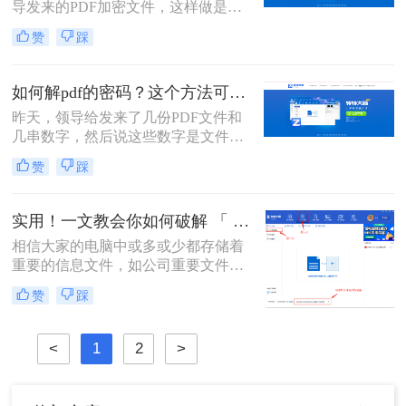
导发来的PDF加密文件，这样做是为
了保证文件的机密性；而我们每次打
赞
踩
开PDF文件都需要输入密码才能进行
查看与编辑，当文档使用频率较高
时，就会很麻烦。这时我们就需要对
如何解pdf的密码？这个方法可以试一试1
其进行解密，以方便后续的操作，那
昨天，领导给发来了几份PDF文件和
有什么办法能进行PDF解密呢？当然
几串数字，然后说这些数字是文件的
有，今天小编就为大家推荐个方法，
密码，让我将这几份文件里面的信息
大家一起看看pdf如何解除密码吧！
赞
踩
整理一下，汇总成一个文档发给他。
在进行整理的过程中，由于需要频繁
的开关文件，感觉非常的不方便，于
实用！一文教会你如何破解 「 PDF 」文件密码!
是我就用软件将PDF文件进行了解
相信大家的电脑中或多或少都存储着
密，整理的速度一下子就提升了不
重要的信息文件，如公司重要文件、
少。那么大家知道如何解pdf的密码
经常用的办公资料、一些照片或者视
吗？不知道的话就跟着我一起来看看
赞
踩
频。这些对于大家来说极为珍贵的资
这个方法吧。
源，能够保护起来最好的途径就是加
密，加密后就不怕别人访问和信息外
<
1
2
>
泄了。