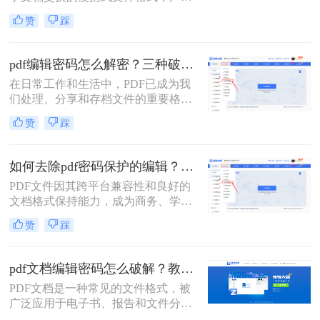
应用于各种场景。然而，有时我们会
码设置。
赞
踩
遇到一些PDF文档设置了编辑密码，
限制了我们对文档进行编辑或修改。
这时，我们就需要找到一些方法来解
pdf编辑密码怎么解密？三种破解方法来看看！
除这些密码。那么pdf文档设置的编辑
在日常工作和生活中，PDF已成为我
密码怎么解除呢？下面将介绍二种有
们处理、分享和存档文件的重要格
效的PDF编辑密码解除方法。
式。然而，当遇到加密的PDF文件，
赞
踩
特别是那些限制了编辑的文件时，我
们可能会感到束手无策。那么pdf编辑
密码怎么解密呢？本文将详细介绍三
如何去除pdf密码保护的编辑？教你两个小方法！
种有效的PDF编辑密码解密方法，帮
PDF文件因其跨平台兼容性和良好的
助您轻松应对这一问题。
文档格式保持能力，成为商务、学习
和日常工作中不可或缺的文件格式。
赞
踩
然而，为了保护文件不被随意修改，
许多PDF文件都设置了密码保护，特
别是编辑权限的限制。本文将详细介
pdf文档编辑密码怎么破解？教你二招轻松解决！
绍如何去除pdf密码保护的编辑，特别
PDF文档是一种常见的文件格式，被
是编辑权限的限制，以便用户能够自
广泛应用于电子书、报告和文件分享
由编辑和修改文件内容。
等领域。然而，有时我们可能会遇到