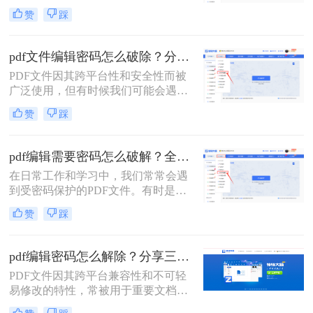
会遇到需要编辑或修改受密码保护的
赞
踩
PDF文件的情况。那么pdf编辑密码怎
么解开呢？本文将介绍两种解开PDF
编辑密码的方法。
pdf文件编辑密码怎么破除？分享两种方法详解！
PDF文件因其跨平台性和安全性而被
广泛使用，但有时候我们可能会遇到
设置了编辑密码的PDF文件，这限制
赞
踩
了我们对文件的编辑和修改。那么pdf
文件编辑密码怎么破除呢？本文将介
绍两种破除PDF文件编辑密码的方
pdf编辑需要密码怎么破解？全面指南与高效方法详解！
法。
在日常工作和学习中，我们常常会遇
到受密码保护的PDF文件。有时是因
为时间久远忘记了密码，有时是接收
赞
踩
了来自同事或客户的加密文件却未能
及时获取密码。无论原因如何，破解
PDF密码的需求确实存在。那么pdf编
pdf编辑密码怎么解除？分享三种实用方法！
辑需要密码怎么破解呢？
PDF文件因其跨平台兼容性和不可轻
易修改的特性，常被用于重要文档的
存储和传输。然而，当PDF文件被设