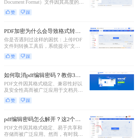
Document Format）文件因其高度的可
移植性和良好的排版保持性而备受青
赞
踩
睐。然而，当这些PDF文件被加密以
保护其内容时，编辑它们便成了一项
挑战。本文将深入探讨pdf文件被加密
PDF加密为什么会导致格式转换失败？3分钟看懂原因与解决方案！
怎样才能编辑，为您提供实用的解决
你是否遇到过这样的困扰：上传PDF
方案。
文件到转换工具后，系统提示"文件
加密，无法转换"？90%的PDF格式转
赞
踩
换失败都源于加密问题！那么PDF加
密为什么会导致格式转换失败呢？本
文将深度解析PDF加密与格式转换的
如何取消pdf编辑密码？教你3个解密方法！
关系，提供安全、合法、零风险的解
PDF文件因其格式稳定、兼容性好以
决方案，助你轻松解决这一痛点。内
及安全性高而被广泛应用于文档共享
容基于Adobe官方文档，拒绝第三方
和存储。然而，有时我们可能需要取
风险工具，让你的PDF转换效率提升
赞
踩
消PDF文件的编辑密码，以便进行进
300%！
一步的编辑或修改。那么如何取消pdf
编辑密码呢？本文将介绍三种取消
pdf编辑密码怎么解开？这2个方法帮你实现！
PDF编辑密码的方法。
PDF文件因其格式稳定、易于共享和
存储而被广泛应用。然而，有时我们