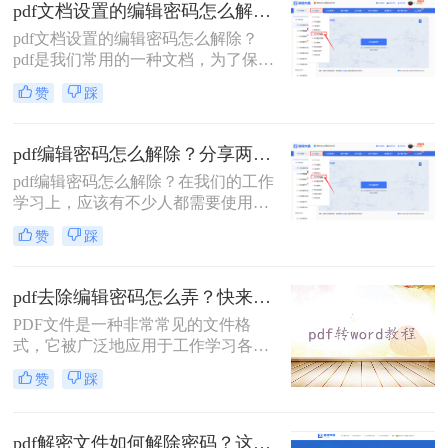
松应对各种PDF密码问题。
pdf文档设置的编辑密码怎么解除？分享几个解密方法！
pdf文档设置的编辑密码怎么解除？
pdf是我们常用的一种文档，为了保护
pdf文档的信息安全，很多人会将pdf
赞
踩
文档进行加密。但是如果你需要对pdf
文档进行编辑修改，却忘记了密码的
时候应该怎么办呢？这个时候就需要
pdf编辑密码怎么解除？分享两种解除密码的方法！
对文档进行解除密码保护的操作了。
pdf编辑密码怎么解除？在我们的工作
在这种情况下，你可以采用一些方法
学习上，应该有不少人都需要使用到
来解决这个问题。下面就给大家介绍
PDF文件格式，毕竟这个格式它兼容
三种解除pdf密码保护的方法。
赞
踩
性较广，且不易编辑，能较好的保存
文件。 不过有时候我们为了防止文件
被人随意查看，都会选择给文档加
pdf去除编辑密码怎么弄？快来试试这两种方法！
密，今天就来教大家二种方法，轻松
PDF文件是一种非常常见的文件格
给PDF文档加密。
式，它被广泛地应用于工作学习各个
领域。由于PDF文件中的内容往往十
赞
踩
分重要，因此，为了保护其内容不被
非法获取，很多人选择加密PDF文
件。但是，如果你收到了加密的PDF
pdf解密文件如何解除密码？这两种解密方法很简单