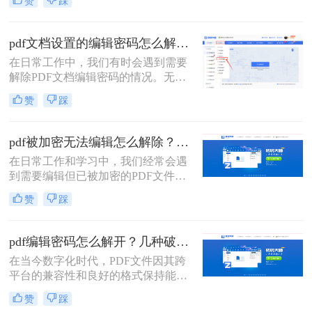
赞
踩
置了编辑密码时，我们就需要采取一
些方法来解除密码以便进行编辑。那
么pdf编辑密码怎么解除呢？本文将介
pdf文档设置的编辑密码怎么解除？分享二种常用解除方式！
绍三种解除PDF编辑密码的方法。
在日常工作中，我们有时会遇到需要
解除PDF文档编辑密码的情况。无论
是为了方便查阅还是为了进一步编
赞
踩
辑，了解如何安全有效地解除PDF文
档的编辑密码是非常有用的。那么pdf
文档设置的编辑密码怎么解除呢？本
pdf被加密无法编辑怎么解除？教你4招轻松摆平！
文将介绍两种常见的解除PDF文档编
在日常工作和学习中，我们经常会遇
辑密码的方法，并提供相应的推荐工
到需要编辑但已被加密的PDF文件。
具及操作步骤。
这些加密措施通常是为了保护文件的
赞
踩
机密性和完整性，但在某些情况下，
我们可能需要修改文件内容。本文将
详细介绍如pdf被加密无法编辑怎么解
pdf编辑密码怎么解开？几种破解方法来试试看！
除，并提供一系列实用的步骤和策
在当今数字化时代，PDF文件因其跨
略。
平台的兼容性和良好的格式保持能力
而广泛应用于各个领域。然而，有时
赞
踩
我们会遇到一些带有编辑限制的PDF