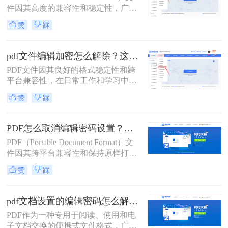
件因其高度的兼容性和稳定性，广泛
应用于文档传输和保存。然而，为了
赞
踩
保护文件内容不被随意编辑或复制，
许多PDF文件都设置了权限密码。当
您需要编辑或复制PDF文件中的内容
pdf文件编辑加密怎么解除？这二种解除加密方法看看！
时，就需要先解除这些权限密码。那
PDF文件因其良好的格式稳定性和跨
么pdf权限密码怎么解除呢？以下将详
平台兼容性，在日常工作和学习中得
细介绍几种解除PDF权限密码的方
到了广泛应用。然而，有时我们可能
法。
赞
踩
会遇到一些被加密的PDF文件，这些
文件限制了编辑、复制或打印等操
作。本文将详细介绍pdf文件编辑加密
PDF怎么取消编辑密码设置？这二个pdf解密方法一定要码住！
怎么解除，以便用户能够自由编辑和
PDF（Portable Document Format）文
使用这些文件。
件因其跨平台兼容性和保持原样打印
的特性，在日常生活和工作中得到了
赞
踩
广泛应用。然而，为了保护PDF文件
的内容不被随意修改，用户往往会为
文件设置编辑密码。但在某些情况
pdf文档设置的编辑密码怎么解除？这二个解密方法非常简单！
下，我们可能需要取消这些编辑密码
PDF作为一种专用于阅读、使用和电
设置，以便对文件进行编辑或共享。
子文档交换的便携式文件格式，广泛
本文将详细介绍PDF怎么取消编辑密