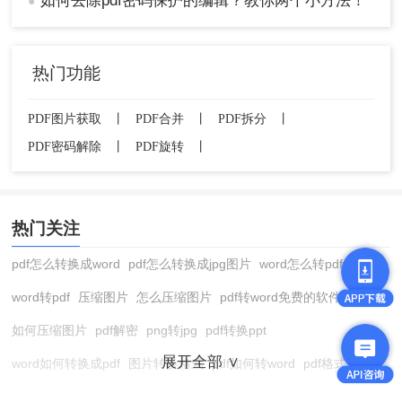
如何去除pdf密码保护的编辑？教你两个小方法！
●
热门功能
PDF图片获取
丨
PDF合并
丨
PDF拆分
丨
PDF密码解除
丨
PDF旋转
丨
热门关注
pdf怎么转换成word
pdf怎么转换成jpg图片
word怎么转pdf
word转pdf
压缩图片
怎么压缩图片
pdf转word免费的软件
如何压缩图片
pdf解密
png转jpg
pdf转换ppt
展开全部 ∨
word如何转换成pdf
图片转换格式
pdf如何转word
pdf格式转换
在线pdf转换成word
pdf转图片
pdf怎么转换成jpg图片
图片转pdf