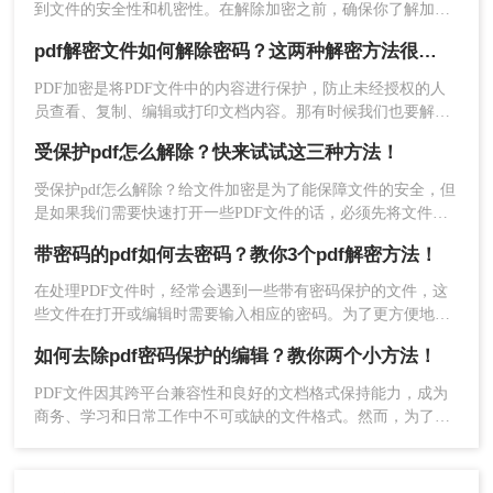
到文件的安全性和机密性。在解除加密之前，确保你了解加密
的类型和原因，并拥有合法的权利和合适的工具来进行解密操
pdf解密文件如何解除密码？这两种解密方法很简单
作。那么加密pdf如何解除加密呢？以下是一些常见的解除PDF
文件加密的方法。
PDF加密是将PDF文件中的内容进行保护，防止未经授权的人
员查看、复制、编辑或打印文档内容。那有时候我们也要解除
这些加密的文档该怎么操作呢，今天我来推荐pdf解密文件如何
受保护pdf怎么解除？快来试试这三种方法！
解除密码方法帮助大家解决这个问题，快来看看！
受保护pdf怎么解除？给文件加密是为了能保障文件的安全，但
是如果我们需要快速打开一些PDF文件的话，必须先将文件解
客户端网址：http://pdf.55.la/
密，但是想顺利解除PDF文件密码的话还是要借助一些专业的
带密码的pdf如何去密码？教你3个pdf解密方法！
工具的，今天给大家分享PDF解密方法。
转转大师是一款专业的PDF转换软件，它支持PDF与
在处理PDF文件时，经常会遇到一些带有密码保护的文件，这
Excel、PPT、Word、Html、图片、Cad等文件格式转
些文件在打开或编辑时需要输入相应的密码。为了更方便地使
用这些文件，去除密码成为了一个常见的需求。那么带密码的
如何去除pdf密码保护的编辑？教你两个小方法！
换。
pdf如何去密码呢？本文将详细介绍几种去除带密码PDF文件密
码的方法，帮助用户轻松解决这一问题。
PDF文件因其跨平台兼容性和良好的文档格式保持能力，成为
1、我们来具体操作一下，打开转转大师PDF转换器客
商务、学习和日常工作中不可或缺的文件格式。然而，为了保
护文件不被随意修改，许多PDF文件都设置了密码保护，特别
户端，点击“PDF处理”，点击“PDF密码解除”。
是编辑权限的限制。本文将详细介绍如何去除pdf密码保护的编
辑，特别是编辑权限的限制，以便用户能够自由编辑和修改文