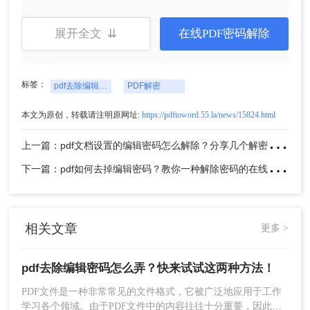
展开全文 ⇊
在线PDF密码解除
标签：
pdf去除编辑密码怎么弄
PDF解密
本文为原创，转载请注明原网址:
https://pdftoword.55.la/news/15824.html
上
一篇：pdf文档设置的编辑密码怎么解除？分享几个解密方法！
4、解密完成后，点击下载，即可得到解密后的PDF文
下
一篇：pdf如何去掉编辑密码？教你一种解除密码的在线方法！
件
相关文章
更多 >
pdf去除编辑密码怎么弄？快来试试这两种方法！
PDF文件是一种非常常见的文件格式，它被广泛地应用于工作
学习各个领域。由于PDF文件中的内容往往十分重要，因此，