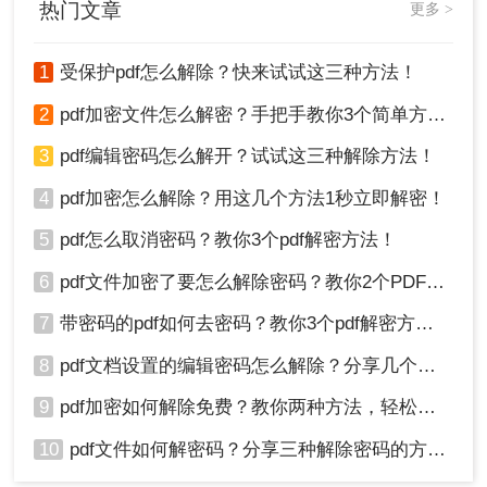
热门文章
更多 >
件内容。
1
受保护pdf怎么解除？快来试试这三种方法！
2
pdf加密文件怎么解密？手把手教你3个简单方法！
3
pdf编辑密码怎么解开？试试这三种解除方法！
4
pdf加密怎么解除？用这几个方法1秒立即解密！
5
pdf怎么取消密码？教你3个pdf解密方法！
6
pdf文件加密了要怎么解除密码？教你2个PDF解密方法
2、加入要解密的PDF文件，点击开始解密，等待解密
7
带密码的pdf如何去密码？教你3个pdf解密方法！
成功。
8
pdf文档设置的编辑密码怎么解除？分享几个解密方法！
9
pdf加密如何解除免费？教你两种方法，轻松解锁pdf文件！
10
pdf文件如何解密码？分享三种解除密码的方法！