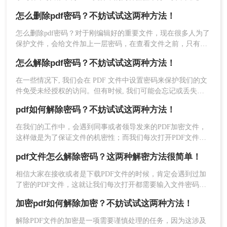
为了保护其内容不被非法获取，很多人选择加密PDF文件。但
怎么删除pdf密码？不妨试试这两种方法！
是，如果你收到了加密的PDF文件但忘记了密码，该怎么办
5、解密完成的文件就可以正常修改编辑啦~
呢？下面，小编就给大家分享pdf去除编辑密码怎么弄的方法，
怎么删除pdf密码？对于刚编辑好的重要文件，现在很多人为了
一起来学习一下吧。
保护文件，会给文件加上一层密码，在查看文件之前，只有输
入正确密码，才能打开文件，看到里面的内容。这样的文件，
怎么解除pdf密码？不妨试试这两种方法！
可以在一定程度上增强资料安全性，但是如果需要多次查看，
每次都输入密码，就有点麻烦了，所以怎么删除pdf密码呢？下
在一些情况下, 我们会在 PDF 文件中设置密码来保护我们的文
面小编分享个解密的方法，希望能够帮助到大家。
件免受未经授权的访问。但有时候, 我们可能会忘记或丢失密
码, 如果没有有效的方法来解除 PDF 文件密码，可能会给我们
pdf如何解除密码？不妨试试这两种方法！
带来很多麻烦，因为无法打开这些文件。在这篇文章中, 我们
将学习怎么解除pdf密码, 以允许我们访问我们的 PDF 文件。
在我们的工作中，会遇到同事或者领导发来的PDF加密文件，
这样做是为了保证文件的机密性；而我们每次打开PDF文件都
需要输入密码才能进行查看与编辑，当文档使用频率较高时，
pdf文件怎么解除密码？这两种解密方法很简单！
就会很麻烦。这时我们就需要对其进行解密，以方便后续的操
作，那有什么办法能进行PDF解密呢？当然有，今天小编就为
相信大家在接收或者是下载PDF文件的时候，肯定会遇到过加
大家推荐个方法，大家一起看看pdf如何解除密码吧！
了密的PDF文件，这就让我们每次打开都需要输入文件密码，
方法二、转转大师批量PDF解密
时间久了还可能会忘记密码，造成影响文件使用的后果。那么
加密pdf如何解除加密？不妨试试这两种方法！
pdf文件怎么解除密码呢？方法很简单，给大家分享两种解决方
法，其中一种手机上就能完成，来一起看看吧。
解除PDF文件的加密是一项需要谨慎处理的任务，因为这涉及
小编推荐你这款——转转大师pdf转换器。