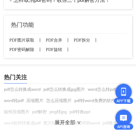
怎样取消pdf密码？教你三个pdf解密方法！
●
热门功能
PDF图片获取
丨
PDF合并
丨
PDF拆分
丨
PDF密码解除
丨
PDF旋转
丨
热门关注
pdf怎么转换成word
pdf怎么转换成jpg图片
word怎么转pdf
word转pdf
压缩图片
怎么压缩图片
pdf转word免费的软件
如何压缩图片
pdf解密
png转jpg
pdf转换ppt
展开全部 ∨
word如何转换成pdf
图片转换格式
pdf如何转word
pdf格式转换
在线pdf转换成word
pdf转图片
pdf怎么转换成jpg图片
图片转pdf