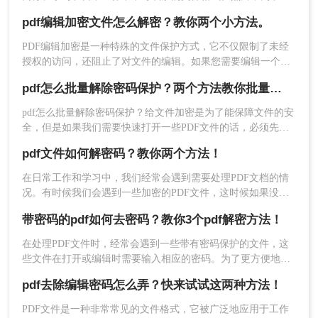
护文件不被随意修改，许多PDF文件都设置了密码保护，特别
pdf编辑加密文件怎么解密？教你两个小方法。
是编辑权限的限制。本文将详细介绍如何去除pdf密码保护的编
辑，特别是编辑权限的限制，以便用户能够自由编辑和修改文
PDF编辑加密是一种特殊的文件保护方式，它不仅限制了未经
4、解密完成后，点击下载，即可得到解密后的PDF
件内容。
授权的访问，还阻止了对文件的编辑。如果您需要编辑一个
文件
PDF编辑加密文件，了解如何解密是至关重要的。本文将介绍
pdf怎么批量解除密码保护？两个方法教你批量解除密码
pdf编辑加密文件怎么解密的方法，帮助您重新获得文件的编辑
权限。
pdf怎么批量解除密码保护？给文件加密是为了能保障文件的安
全，但是如果我们需要快速打开一些PDF文件的话，必须先将
文件解密，但是想顺利解除PDF文件密码的话还是要借助一些
pdf文件如何解密码？教你两个方法！
专业的工具的，今天给大家推荐PDF解密工具。
在日常工作和学习中，我们经常会遇到需要处理PDF文档的情
况。有时候我们会遇到一些加密的PDF文件，这时候如果没有
密码，我们就无法进行编辑、复制或打印等操作。那么，pdf文
带密码的pdf如何去密码？教你3个pdf解密方法！
件如何解密码呢？本文将为大家介绍几种常见的破解PDF密码
的方法。
在处理PDF文件时，经常会遇到一些带有密码保护的文件，这
5、解密完成的文件就可以正常修改编辑啦~
些文件在打开或编辑时需要输入相应的密码。为了更方便地使
用这些文件，去除密码成为了一个常见的需求。那么带密码的
pdf去除编辑密码怎么弄？快来试试这两种方法！
pdf如何去密码呢？本文将详细介绍几种去除带密码PDF文件密
码的方法，帮助用户轻松解决这一问题。
PDF文件是一种非常常见的文件格式，它被广泛地应用于工作