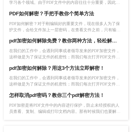
学习各个领域。由于PDF文件中的内容往往十分重要，因此，
为了保护其内容不被非法获取，很多人选择加密PDF文件。但
PDF如何解密？手把手教你个简单方法
是，如果你收到了加密的PDF文件但忘记了密码，该怎么办
呢？下面，小编就给大家分享pdf去除编辑密码怎么弄的方法，
PDF如何解密？对于刚编辑好的重要文件，现在很多人为了保
一起来学习一下吧。
护文件，会给文件加上一层密码，在查看文件之前，只有输入
正确密码，才能打开文件，看到里面的内容。这样的文件，可
pdf加密如何解除免费？教你两种方法，轻松解锁pdf文件！
以在一定程度上增强资料安全性，但是如果需要多次查看，每
次都输入密码，就有点麻烦了，所以PDF如何解密呢？下面小
在我们的工作中，会遇到同事或者领导发来的PDF加密文件，
编分享个解密的方法，希望能够帮助到大家。
这样做是为了保证文件的机密性；而我们每次打开PDF文件都
三、注意事项
需要输入密码才能进行查看与编辑，当文档使用频率较高时，
pdf加密如何解除？用这3个方法立即解密！
就会很麻烦。
在去除PDF密码保护时，请确保您拥有文件的
在我们的工作中，会遇到同事或者领导发来的PDF加密文件，
合法使用权和编辑权限。未经授权擅自修改他
这样做是为了保证文件的机密性；而我们每次打开PDF文件都
人文件可能涉及法律问题。
需要输入密码才能进行查看与编辑，当文档使用频率较高时，
怎样取消pdf密码？教你三个pdf解密方法！
就会很麻烦。这时我们就需要对其进行解密，以方便后续的操
在操作过程中，请注意保护个人隐私和信息安
作，那有什么办法能进行PDF解密呢？当然有，今天小编就为
全。避免在不可靠的网站或软件中处理敏感文
PDF加密是将PDF文件中的内容进行保护，防止未经授权的人
大家推荐2个方法，大家一起看看pdf加密如何解除吧！
件。
员查看、复制、编辑或打印文档内容。那有时候我们也要解除
这些加密的文档该怎么操作呢，今天我来推荐一些方法帮助大
如果PDF文件设置了权限密码（即限制编辑、
家解决怎样取消pdf密码问题，快来看看！
打印等操作的密码），则需要输入该密码才能