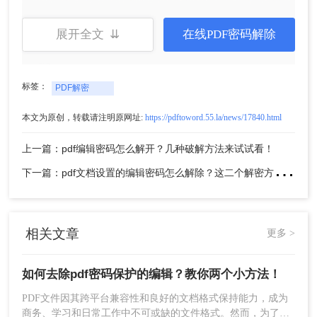
的PDF文件。
展开全文 ⇊
在线PDF密码解除
标签：
PDF解密
本文为原创，转载请注明原网址:
https://pdftoword.55.la/news/17840.html
上一篇：pdf编辑密码怎么解开？几种破解方法来试试看！
下
一篇：pdf文档设置的编辑密码怎么解除？这二个解密方法非常简单！
3、添加好需要转换的文件后，点击“开始转换”稍等
片刻后，文档即可转换成功。
相关文章
更多 >
如何去除pdf密码保护的编辑？教你两个小方法！
PDF文件因其跨平台兼容性和良好的文档格式保持能力，成为
商务、学习和日常工作中不可或缺的文件格式。然而，为了保