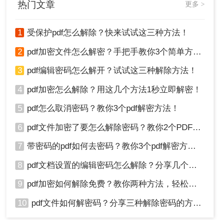
成功去除编辑权限的限制。如果忘记了权限密
热门文章
更多 >
码，可能需要使用专业的密码恢复工具或寻求
专业技术人员的帮助。
1
受保护pdf怎么解除？快来试试这三种方法！
总结
2
pdf加密文件怎么解密？手把手教你3个简单方法！
3
pdf编辑密码怎么解开？试试这三种解除方法！
以上就是如何去除pdf密码保护的编辑的方法介绍
了，用户可以轻松去除PDF文件的密码保护特别是
4
pdf加密怎么解除？用这几个方法1秒立即解密！
编辑权限的限制，从而自由编辑和修改文件内容。
5
pdf怎么取消密码？教你3个pdf解密方法！
6
pdf文件加密了要怎么解除密码？教你2个PDF解密方法
7
带密码的pdf如何去密码？教你3个pdf解密方法！
8
pdf文档设置的编辑密码怎么解除？分享几个解密方法！
9
pdf加密如何解除免费？教你两种方法，轻松解锁pdf文件！
10
pdf文件如何解密码？分享三种解除密码的方法！