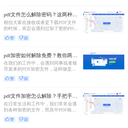
解如何解密是至关重要的。本文将介
绍pdf编辑加密文件怎么解密的方法，
pdf文件怎么解除密码？这两种解密方法很简单！
帮助您重新获得文件的编辑权限。
相信大家在接收或者是下载PDF文件
的时候，肯定会遇到过加了密的PDF
文件，这就让我们每次打开都需要输
赞
踩
入文件密码，时间久了还可能会忘记
密码，造成影响文件使用的后果。那
么pdf文件怎么解除密码呢？方法很简
pdf加密如何解除免费？教你两种方法，轻松解锁pdf文件！
单，给大家分享两种解决方法，其中
在我们的工作中，会遇到同事或者领
一种手机上就能完成，来一起看看
导发来的PDF加密文件，这样做是为
吧。
了保证文件的机密性；而我们每次打
赞
踩
开PDF文件都需要输入密码才能进行
查看与编辑，当文档使用频率较高
时，就会很麻烦。
pdf文件加密怎么解除？手把手教你2个简单方法！
在日常生活和工作中，我们常常会遇
到各种加密的文件，而其中PDF格式
的文件加密情况也较为常见。PDF文
赞
踩
件的加密和解除是一个常见的需求，
特别是在处理重要文件或敏感信息