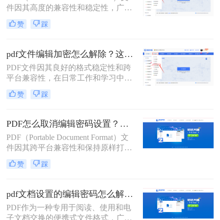
件因其高度的兼容性和稳定性，广泛
应用于文档传输和保存。然而，为了
赞
踩
保护文件内容不被随意编辑或复制，
许多PDF文件都设置了权限密码。当
您需要编辑或复制PDF文件中的内容
pdf文件编辑加密怎么解除？这二种解除加密方法看看！
时，就需要先解除这些权限密码。那
PDF文件因其良好的格式稳定性和跨
么pdf权限密码怎么解除呢？以下将详
平台兼容性，在日常工作和学习中得
细介绍几种解除PDF权限密码的方
到了广泛应用。然而，有时我们可能
法。
赞
踩
会遇到一些被加密的PDF文件，这些
文件限制了编辑、复制或打印等操
作。本文将详细介绍pdf文件编辑加密
PDF怎么取消编辑密码设置？这二个pdf解密方法一定要码住！
怎么解除，以便用户能够自由编辑和
PDF（Portable Document Format）文
使用这些文件。
件因其跨平台兼容性和保持原样打印
的特性，在日常生活和工作中得到了
赞
踩
广泛应用。然而，为了保护PDF文件
的内容不被随意修改，用户往往会为
文件设置编辑密码。但在某些情况
pdf文档设置的编辑密码怎么解除？这二个解密方法非常简单！
下，我们可能需要取消这些编辑密码
PDF作为一种专用于阅读、使用和电
设置，以便对文件进行编辑或共享。
子文档交换的便携式文件格式，广泛
本文将详细介绍PDF怎么取消编辑密