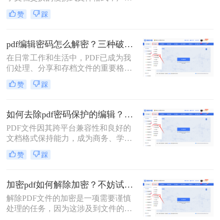
应用于各种场景。然而，有时我们会
码设置。
赞
踩
遇到一些PDF文档设置了编辑密码，
限制了我们对文档进行编辑或修改。
这时，我们就需要找到一些方法来解
pdf编辑密码怎么解密？三种破解方法来看看！
除这些密码。那么pdf文档设置的编辑
在日常工作和生活中，PDF已成为我
密码怎么解除呢？下面将介绍二种有
们处理、分享和存档文件的重要格
效的PDF编辑密码解除方法。
式。然而，当遇到加密的PDF文件，
赞
踩
特别是那些限制了编辑的文件时，我
们可能会感到束手无策。那么pdf编辑
密码怎么解密呢？本文将详细介绍三
如何去除pdf密码保护的编辑？教你两个小方法！
种有效的PDF编辑密码解密方法，帮
PDF文件因其跨平台兼容性和良好的
助您轻松应对这一问题。
文档格式保持能力，成为商务、学习
和日常工作中不可或缺的文件格式。
赞
踩
然而，为了保护文件不被随意修改，
许多PDF文件都设置了密码保护，特
别是编辑权限的限制。本文将详细介
加密pdf如何解除加密？不妨试试这两种方法！
绍如何去除pdf密码保护的编辑，特别
解除PDF文件的加密是一项需要谨慎
是编辑权限的限制，以便用户能够自
处理的任务，因为这涉及到文件的安
由编辑和修改文件内容。
全性和机密性。在解除加密之前，确