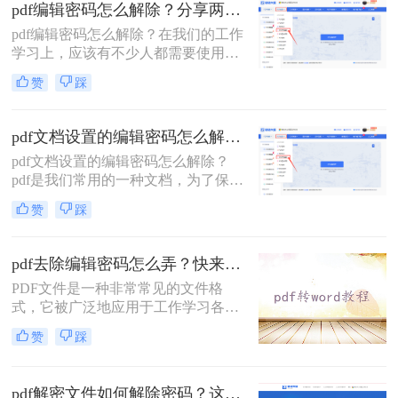
松应对各种PDF密码问题。
pdf编辑密码怎么解除？分享两种解除密码的方法！
pdf编辑密码怎么解除？在我们的工作
学习上，应该有不少人都需要使用到
PDF文件格式，毕竟这个格式它兼容
赞
踩
性较广，且不易编辑，能较好的保存
文件。 不过有时候我们为了防止文件
被人随意查看，都会选择给文档加
pdf文档设置的编辑密码怎么解除？分享几个解密方法！
密，今天就来教大家二种方法，轻松
pdf文档设置的编辑密码怎么解除？
给PDF文档加密。
pdf是我们常用的一种文档，为了保护
pdf文档的信息安全，很多人会将pdf
赞
踩
文档进行加密。但是如果你需要对pdf
文档进行编辑修改，却忘记了密码的
时候应该怎么办呢？这个时候就需要
pdf去除编辑密码怎么弄？快来试试这两种方法！
对文档进行解除密码保护的操作了。
PDF文件是一种非常常见的文件格
在这种情况下，你可以采用一些方法
式，它被广泛地应用于工作学习各个
来解决这个问题。下面就给大家介绍
领域。由于PDF文件中的内容往往十
三种解除pdf密码保护的方法。
赞
踩
分重要，因此，为了保护其内容不被
非法获取，很多人选择加密PDF文
件。但是，如果你收到了加密的PDF
pdf解密文件如何解除密码？这两种解密方法很简单