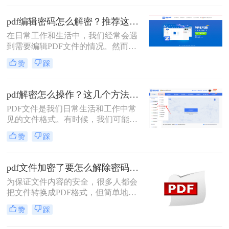
文件，这些文件通常设有密码保护，
以防止未经授权的修改。那么pdf编辑
pdf编辑密码怎么解密？推荐这三种PDF解码方法！
密码怎么解开呢？本文将介绍几种解
在日常工作和生活中，我们经常会遇
开PDF编辑密码的有效方法，帮助您
到需要编辑PDF文件的情况。然而，
轻松应对这一挑战。
有些PDF文件会设置密码保护，限制
赞
踩
了我们对其内容的修改和编辑。那
么，pdf编辑密码怎么解密呢？本文将
为您介绍几种常见的解密方法，让您
pdf解密怎么操作？这几个方法可以试一试！
轻松应对这一问题。
PDF文件是我们日常生活和工作中常
见的文件格式。有时候，我们可能会
遇到一些加密的PDF文件，这给我们
赞
踩
的阅读和编辑带来了一些困扰。那
么，pdf解密怎么操作呢？本文将为你
介绍解密PDF文件的几种方法，帮助
pdf文件加密了要怎么解除密码？教你2个PDF解密方法
你轻松解锁你的文件。
为保证文件内容的安全，很多人都会
把文件转换成PDF格式，但简单地将
PDF格式转换成PDF格式是不够的，
赞
踩
所以还会在文件上加一个“锁”，想要
了解pdf文件加密了要怎么解除密码，