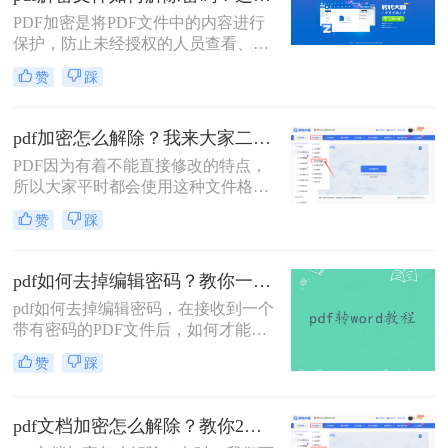
文件但忘记了密码，该怎么办呢？下
PDF加密是将PDF文件中的内容进行
面，小编就给大家分享pdf去除编辑密
保护，防止未经授权的人员查看、复
码怎么弄的方法，一起来学习一下
制、编辑或打印文档内容。那有时候
吧。
赞
踩
我们也要解除这些加密的文档该怎么
操作呢，今天我来推荐pdf解密文件如
何解除密码方法帮助大家解决这个问
pdf加密怎么解除？我来大家二个方法！
题，快来看看！
PDF因为有着不能直接修改的特点，
所以大家平时都会使用这种文件格式
来存储重要的文件，不过虽然它不能
赞
踩
直接修改，但是别人还是可以随意查
看的。那要是我们不想别人随意查看
自己的PDF文件应该怎么办呢？其实
pdf如何去掉编辑密码？教你一种解除密码的在线方法！
很简单，只要对文件进行加密就行
pdf如何去掉编辑密码，在接收到一个
了，那大家知道pdf加密怎么解除吗？
带有密码的PDF文件后，如何才能解
如果不知道就接着看下去吧，我来教
除文件中的密码？在当今这个互联网
大家二个方法。
赞
踩
时代下，必须随时具备防范意识来维
护自身利益免受侵犯。这一意识当然
还包括到我们每天传输文件之中，而
pdf文档加密怎么解除？教你2个pdf解密方法！
最为普遍的是为PDF文件添加密码。