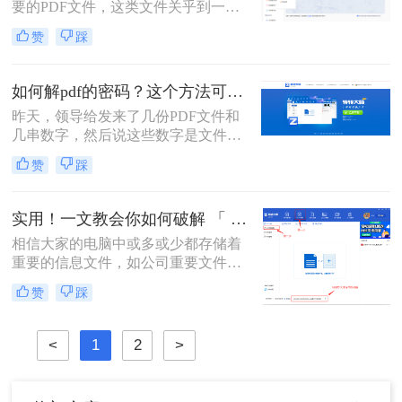
要的PDF文件，这类文件关乎到一些
有，今天小编就为大家推荐个方法，
机密信息，所以我们需要对这类文件
大家一起看看pdf如何解除密码吧！
赞
踩
进行加密处理；那么pdf文档加密如何
解除呢？这里整理了几种，希望能对
大家有所帮助！
如何解pdf的密码？这个方法可以试一试1
昨天，领导给发来了几份PDF文件和
几串数字，然后说这些数字是文件的
密码，让我将这几份文件里面的信息
赞
踩
整理一下，汇总成一个文档发给他。
在进行整理的过程中，由于需要频繁
的开关文件，感觉非常的不方便，于
实用！一文教会你如何破解 「 PDF 」文件密码!
是我就用软件将PDF文件进行了解
相信大家的电脑中或多或少都存储着
密，整理的速度一下子就提升了不
重要的信息文件，如公司重要文件、
少。那么大家知道如何解pdf的密码
经常用的办公资料、一些照片或者视
吗？不知道的话就跟着我一起来看看
赞
踩
频。这些对于大家来说极为珍贵的资
这个方法吧。
源，能够保护起来最好的途径就是加
密，加密后就不怕别人访问和信息外
<
1
2
>
泄了。