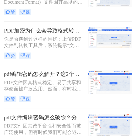
Document Format）文件因其高度的可
移植性和良好的排版保持性而备受青
赞
踩
睐。然而，当这些PDF文件被加密以
保护其内容时，编辑它们便成了一项
挑战。本文将深入探讨pdf文件被加密
PDF加密为什么会导致格式转换失败？3分钟看懂原因与解决方案！
怎样才能编辑，为您提供实用的解决
你是否遇到过这样的困扰：上传PDF
方案。
文件到转换工具后，系统提示"文件
加密，无法转换"？90%的PDF格式转
赞
踩
换失败都源于加密问题！那么PDF加
密为什么会导致格式转换失败呢？本
文将深度解析PDF加密与格式转换的
pdf编辑密码怎么解开？这2个方法帮你实现！
关系，提供安全、合法、零风险的解
PDF文件因其格式稳定、易于共享和
决方案，助你轻松解决这一痛点。内
存储而被广泛应用。然而，有时我们
容基于Adobe官方文档，拒绝第三方
会遇到需要编辑或修改受密码保护的
风险工具，让你的PDF转换效率提升
赞
踩
PDF文件的情况。那么pdf编辑密码怎
300%！
么解开呢？本文将介绍两种解开PDF
编辑密码的方法。
pdf文件编辑密码怎么破除？分享两种方法详解！
PDF文件因其跨平台性和安全性而被
广泛使用，但有时候我们可能会遇到