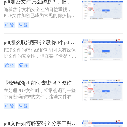
pdf加密文件怎么解密？手把手教你3个简单方法！
以便进行更广泛的操作。那么pdf编辑
随着数字文档安全性的日益重视，
密码怎么解开​呢？以下是一些常见的
PDF文件加密已成为常见的保护措
解密方法。
施。加密的PDF文件需要特定的密码
赞
踩
或密钥才能打开和阅读，这有助于保
护文件内容不被未经授权的人员访
问。然而，有时我们可能会遇到需要
pdf怎么取消密码？教你3个pdf解密方法！
解密PDF文件的情况，比如忘记密码
PDF文件的密码保护功能可以有效保
或需要编辑文件内容。那么pdf加密文
护文件的安全性，但在某些情况下，
件怎么解密​呢？本文将为您介绍几种
您可能需要取消这些密码以便更方便
常见的PDF解密方法。
赞
踩
地访问和编辑文件。那么pdf怎么取消
密码呢？本文将介绍三种简单实用的
方法，帮助您轻松取消PDF文件的密
带密码的pdf如何去密码？教你3个pdf解密方法！
码。
在处理PDF文件时，经常会遇到一些
带有密码保护的文件，这些文件在打
开或编辑时需要输入相应的密码。为
赞
踩
了更方便地使用这些文件，去除密码
成为了一个常见的需求。那么带密码
的pdf如何去密码呢？本文将详细介绍
pdf文件如何解密码？分享三种解除密码的方法！
几种去除带密码PDF文件密码的方