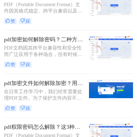
PDF（Portable Document Format）文
法，帮助用户轻松解决这一问题。
件因其格式稳定、跨平台兼容以及保
护内容不被轻易篡改的特性而广泛应
赞
踩
用于各种场合。然而，有时我们可能
会遇到需要编辑一个被设置了编辑密
码的PDF文件，但忘记了密码或没有
pdf加密如何解除密码？二种方法帮你轻松搞定！
权限的情况。那么pdf文件如何解密码
PDF文档因其跨平台兼容性和安全性
呢？本文将详细介绍几种方法来解除
而广泛应用于各种场合，但有时候我
PDF文件的编辑密码，以便能够对其
们可能会遇到需要解除PDF加密密码
进行编辑。
赞
踩
的情况。那么pdf加密如何解除密码
呢？以下将详细介绍几种常用的方法
来解除PDF加密密码。
pdf加密文件如何解除加密？用这3个方法2秒立即解密
在日常工作学习中，我们经常需要处
理PDF文件。为了保护文件内容不被
非法复制和传播，许多PDF文件都会
赞
踩
设置加密。然而，当我们需要编辑或
分享这些加密PDF文件时，解除加密
成为了首要任务。本文将为您详细介
pdf权限密码怎么解除？这3种破解方法来看看！
绍pdf加密文件如何解除加密，让您轻
PDF（Portable Document Format）文
松应对各种场景。