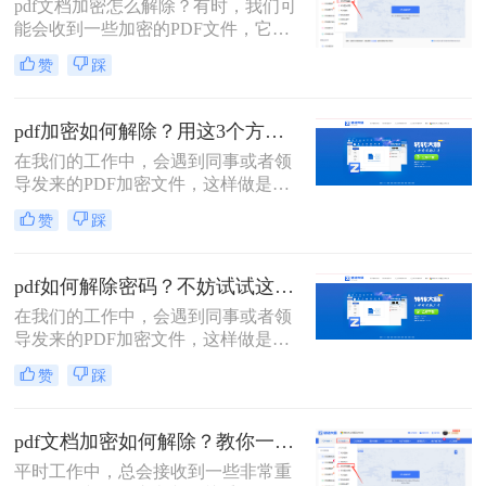
pdf文档加密怎么解除​？有时，我们可
问题在于我们已获得PDF文件去编辑
能会收到一些加密的PDF文件，它们
使用，但是也要每开启一次都要输入
不允许我们对其进行编辑或打印。这
一次密码，比较繁琐，所以干脆可以
赞
踩
时，我们需要使用PDF解密工具，以
解除密码，今天教给你一个在线解除
便能够轻松地解除PDF加密并对其进
文件密码的方法，感兴趣的小伙伴一
行编辑。那么接下来就给大家介绍一
起来看看。
pdf加密如何解除？用这3个方法立即解密！
下pdf加密解除的方法。
在我们的工作中，会遇到同事或者领
导发来的PDF加密文件，这样做是为
了保证文件的机密性；而我们每次打
赞
踩
开PDF文件都需要输入密码才能进行
查看与编辑，当文档使用频率较高
时，就会很麻烦。这时我们就需要对
pdf如何解除密码？不妨试试这两种方法！
其进行解密，以方便后续的操作，那
在我们的工作中，会遇到同事或者领
有什么办法能进行PDF解密呢？当然
导发来的PDF加密文件，这样做是为
有，今天小编就为大家推荐2个方
了保证文件的机密性；而我们每次打
法，大家一起看看pdf加密如何解除
赞
踩
开PDF文件都需要输入密码才能进行
吧！
查看与编辑，当文档使用频率较高
时，就会很麻烦。这时我们就需要对
pdf文档加密如何解除？教你一招解除PDF权限密码！
其进行解密，以方便后续的操作，那
平时工作中，总会接收到一些非常重
有什么办法能进行PDF解密呢？当然