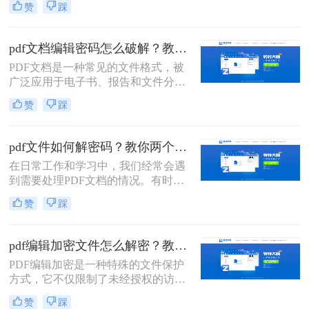
赞
踩
保你了解加密的类型和原因，并拥有
合法的权利和合适的工具来进行解密
操作。那么加密pdf如何解除加密呢？
pdf文档编辑密码怎么破解？教你二招轻松解决！
以下是一些常见的解除PDF文件加密
PDF文档是一种常见的文件格式，被
的方法。
广泛应用于电子书、报告和文件分享
等领域。然而，有时我们可能会遇到
赞
踩
需要编辑或打开被密码保护的PDF文
档的情况。那么pdf文档编辑密码怎么
破解呢？在本文中，我将为您介绍几
pdf文件如何解密码？教你两个方法！
种快速破解PDF文档密码的方法。
在日常工作和学习中，我们经常会遇
到需要处理PDF文档的情况。有时候
我们会遇到一些加密的PDF文件，这
赞
踩
时候如果没有密码，我们就无法进行
编辑、复制或打印等操作。那么，pdf
文件如何解密码呢？本文将为大家介
pdf编辑加密文件怎么解密？教你两个小方法。
绍几种常见的破解PDF密码的方法。
PDF编辑加密是一种特殊的文件保护
方式，它不仅限制了未经授权的访
问，还阻止了对文件的编辑。如果您
赞
踩
需要编辑一个PDF编辑加密文件，了