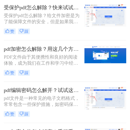
那么就绕不开对PDF文件进行加密的
受保护pdf怎么解除？快来试试这三种方法！
流程，下面就来给大家详细的讲解一
受保护pdf怎么解除？给文件加密是为
下吧。
了能保障文件的安全，但是如果我们
需要快速打开一些PDF文件的话，必
赞
踩
须先将文件解密，但是想顺利解除
PDF文件密码的话还是要借助一些专
业的工具的，今天给大家分享PDF解
pdf加密怎么解除？用这几个方法1秒立即解密！
密方法。
PDF文件由于其便携性和良好的阅读
体验，成为我们在工作和学习中经常
使用的文件格式之一。然而，当遇到
赞
踩
加密的PDF文件时，我们可能无法直
接打开或编辑其中的内容。本文将详
细介绍PDF加密怎么解除，帮助您轻
pdf编辑密码怎么解开？试试这三种解除方法！
松访问文件内容。
pdf文件是一种常见的电子文档格式，
常常包含一些保护措施，如密码保护
和权限设置。这些保护措施可以确保
赞
踩
只有授权用户才能访问或编辑文件，
从而保护文件的机密性和完整性。然
而，有时可能需要解除这些保护措施