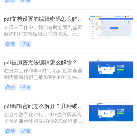
赞
踩
置了编辑密码时，我们就需要采取一
些方法来解除密码以便进行编辑。那
么pdf编辑密码怎么解除呢？本文将介
pdf文档设置的编辑密码怎么解除？分享二种常用解除方式！
绍三种解除PDF编辑密码的方法。
在日常工作中，我们有时会遇到需要
解除PDF文档编辑密码的情况。无论
是为了方便查阅还是为了进一步编
赞
踩
辑，了解如何安全有效地解除PDF文
档的编辑密码是非常有用的。那么pdf
文档设置的编辑密码怎么解除呢？本
pdf被加密无法编辑怎么解除？教你4招轻松摆平！
文将介绍两种常见的解除PDF文档编
在日常工作和学习中，我们经常会遇
辑密码的方法，并提供相应的推荐工
到需要编辑但已被加密的PDF文件。
具及操作步骤。
这些加密措施通常是为了保护文件的
赞
踩
机密性和完整性，但在某些情况下，
我们可能需要修改文件内容。本文将
详细介绍如pdf被加密无法编辑怎么解
pdf编辑密码怎么解开？几种破解方法来试试看！
除，并提供一系列实用的步骤和策
在当今数字化时代，PDF文件因其跨
略。
平台的兼容性和良好的格式保持能力
而广泛应用于各个领域。然而，有时
赞
踩
我们会遇到一些带有编辑限制的PDF