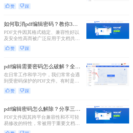
设置了编辑密码的PDF文件，这限制
赞
踩
了我们对文件的编辑和修改。那么pdf
文件编辑密码怎么破除呢？本文将介
绍两种破除PDF文件编辑密码的方
如何取消pdf编辑密码？教你3个解密方法！
法。
PDF文件因其格式稳定、兼容性好以
及安全性高而被广泛应用于文档共享
和存储。然而，有时我们可能需要取
赞
踩
消PDF文件的编辑密码，以便进行进
一步的编辑或修改。那么如何取消pdf
编辑密码呢？本文将介绍三种取消
pdf编辑需要密码怎么破解？全面指南与高效方法详解！
PDF编辑密码的方法。
在日常工作和学习中，我们常常会遇
到受密码保护的PDF文件。有时是因
为时间久远忘记了密码，有时是接收
赞
踩
了来自同事或客户的加密文件却未能
及时获取密码。无论原因如何，破解
PDF密码的需求确实存在。那么pdf编
pdf编辑密码怎么解除？分享三种实用方法！
辑需要密码怎么破解呢？
PDF文件因其跨平台兼容性和不可轻
易修改的特性，常被用于重要文档的
存储和传输。然而，当PDF文件被设