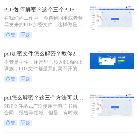
时。下面分享pdf文件加密怎么解除方
PDF如何解密？这个三个PDF解密工具可以帮你！
法，可以帮助你解除PDF加密文件，
在我们的工作中，会遇到同事或者领
一起来了解一下吧！
导发来的PDF加密文件，这样做是为
了保证文件的机密性；而我们每次打
赞
踩
开PDF文件都需要输入密码才能进行
查看与编辑，当文档使用频率较高
时，就会很麻烦。这时我们就需要对
pdf加密文件怎么解密？教你2个PDF解密方法！
其进行解密，以方便后续的操作，那
​不管是学生，还是早已步入职场的上
有什么办法能进行PDF解密呢？当然
班族，PDF文件都是我们离不开的一
有，今天小编就为大家推荐三个方
款工具，毕竟这个格式它兼容性较
法，大家一起看看PDF如何解密吧！
赞
踩
广，不易编辑，安全稳定性都较好，
不会因为传输的次数影响文件质量。
有时为了保证PDF的安全性，我们会
pdf怎么解密？这三个方法可以试一试！
对文件进行加密操作。可大家知道pdf
PDF文件格式广泛使用于电子书籍、
加密文件怎么解密吗？今天就能大家
合同、报告等领域。但是，有时候我
分享二个非常好用的方法！
们可能会遇到一些加密的PDF文件，
赞
踩
这给我们的查看和编辑带来了困扰。
本文将为您介绍pdf怎么解密，让您轻