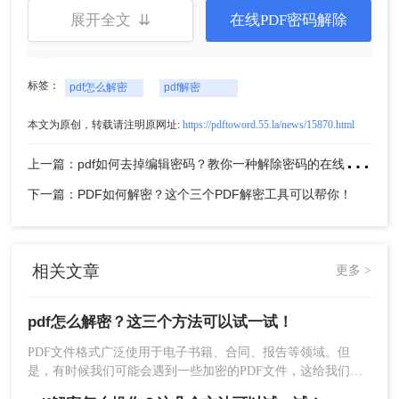
展开全文 ⇊
在线PDF密码解除
2、加入要解密的PDF文件，点击开始解密，等待解密
成功。
标签：
pdf怎么解密
pdf解密
本文为原创，转载请注明原网址:
https://pdftoword.55.la/news/15870.html
上
一篇：pdf如何去掉编辑密码？教你一种解除密码的在线方法！
下一篇：PDF如何解密？这个三个PDF解密工具可以帮你！
相关文章
更多 >
3、解密成功会自动打开文件。
pdf怎么解密？这三个方法可以试一试！
PDF文件格式广泛使用于电子书籍、合同、报告等领域。但
方法二、使用在线解密工具。
是，有时候我们可能会遇到一些加密的PDF文件，这给我们的
查看和编辑带来了困扰。本文将为您介绍pdf怎么解密，让您轻