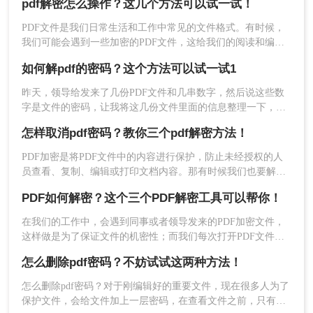
pdf解密怎么操作？这几个方法可以试一试！
松应对各种PDF密码问题。
如果您不愿意下载并安装软件，您也可以使用一些在线
PDF文件是我们日常生活和工作中常见的文件格式。有时候，
的PDF解密工具。这些工具通常免费且操作简单，您只
我们可能会遇到一些加密的PDF文件，这给我们的阅读和编辑
带来了一些困扰。那么，pdf解密怎么操作呢？本文将为你介绍
需要上传您的加密PDF文件，并按照提示解密即可。下
如何解pdf的密码？这个方法可以试一试1
解密PDF文件的几种方法，帮助你轻松解锁你的文件。
昨天，领导给发来了几份PDF文件和几串数字，然后说这些数
面以转转大师在线PDF解密操作为例：
字是文件的密码，让我将这几份文件里面的信息整理一下，汇
1、打开转转大师在线转换官网→点击PDF处理→选择
总成一个文档发给他。在进行整理的过程中，由于需要频繁的
怎样取消pdf密码？教你三个pdf解密方法！
开关文件，感觉非常的不方便，于是我就用软件将PDF文件进
PDF密码解除功能
行了解密，整理的速度一下子就提升了不少。那么大家知道如
PDF加密是将PDF文件中的内容进行保护，防止未经授权的人
何解pdf的密码吗？不知道的话就跟着我一起来看看这个方法
员查看、复制、编辑或打印文档内容。那有时候我们也要解除
吧。
这些加密的文档该怎么操作呢，今天我来推荐一些方法帮助大
PDF如何解密？这个三个PDF解密工具可以帮你！
家解决怎样取消pdf密码问题，快来看看！
在我们的工作中，会遇到同事或者领导发来的PDF加密文件，
这样做是为了保证文件的机密性；而我们每次打开PDF文件都
需要输入密码才能进行查看与编辑，当文档使用频率较高时，
怎么删除pdf密码？不妨试试这两种方法！
就会很麻烦。这时我们就需要对其进行解密，以方便后续的操
作，那有什么办法能进行PDF解密呢？当然有，今天小编就为
怎么删除pdf密码？对于刚编辑好的重要文件，现在很多人为了
大家推荐三个方法，大家一起看看PDF如何解密吧！
保护文件，会给文件加上一层密码，在查看文件之前，只有输