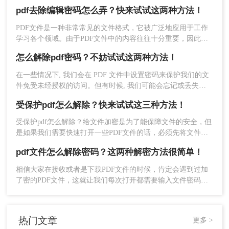
入正确密码，才能打开文件，看到里面的内容。这样的文件，
pdf去除编辑密码怎么弄？快来试试这两种方法！
2、点击选择文件添加需要解密的文件，将需要解密的
可以在一定程度上增强资料安全性，但是如果需要多次查看，
每次都输入密码，就有点麻烦了，所以怎么删除pdf密码呢？下
PDF文件是一种非常常见的文件格式，它被广泛地应用于工作
PDF文件上传，上传后点击继续上传可添加其他的
面小编分享个解密的方法，希望能够帮助到大家。
学习各个领域。由于PDF文件中的内容往往十分重要，因此，
为了保护其内容不被非法获取，很多人选择加密PDF文件。但
PDF文件。
怎么解除pdf密码？不妨试试这两种方法！
是，如果你收到了加密的PDF文件但忘记了密码，该怎么办
呢？下面，小编就给大家分享pdf去除编辑密码怎么弄的方法，
在一些情况下, 我们会在 PDF 文件中设置密码来保护我们的文
一起来学习一下吧。
件免受未经授权的访问。但有时候, 我们可能会忘记或丢失密
码, 如果没有有效的方法来解除 PDF 文件密码，可能会给我们
受保护pdf怎么解除？快来试试这三种方法！
带来很多麻烦，因为无法打开这些文件。在这篇文章中, 我们
将学习怎么解除pdf密码, 以允许我们访问我们的 PDF 文件。
受保护pdf怎么解除？给文件加密是为了能保障文件的安全，但
是如果我们需要快速打开一些PDF文件的话，必须先将文件解
密，但是想顺利解除PDF文件密码的话还是要借助一些专业的
pdf文件怎么解除密码？这两种解密方法很简单！
工具的，今天给大家分享PDF解密方法。
相信大家在接收或者是下载PDF文件的时候，肯定会遇到过加
了密的PDF文件，这就让我们每次打开都需要输入文件密码，
3、添加好需要转换的文件后，点击“开始转换”稍等片
时间久了还可能会忘记密码，造成影响文件使用的后果。那么
pdf文件怎么解除密码呢？方法很简单，给大家分享两种解决方
刻后，文档即可转换成功。
法，其中一种手机上就能完成，来一起看看吧。
热门文章
更多 >