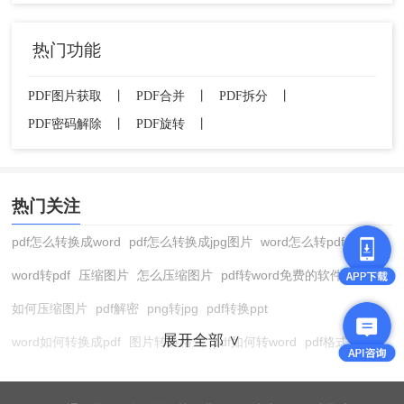
如果您尝试了以上方法仍然无法解密PDF文件，那么您
可以考虑寻求专业人士的帮助。有些公司或个人提供
热门功能
PDF解密服务，他们通常有先进的解密技术和经验，可
PDF图片获取
丨
PDF合并
丨
PDF拆分
丨
以帮助您解决各种复杂的PDF密码问题。
PDF密码解除
丨
PDF旋转
丨
总结一下，解密PDF文件并不是一件困难的事情。通过
使用专业的软件或在线工具，尝试常用的密码，或寻求
热门关注
专业人士的帮助，您可以快速解密PDF文件，轻松应对
pdf怎么转换成word
pdf怎么转换成jpg图片
word怎么转pdf
各种PDF密码问题。
word转pdf
压缩图片
怎么压缩图片
pdf转word免费的软件
如何压缩图片
pdf解密
png转jpg
pdf转换ppt
展开全部 ∨
word如何转换成pdf
图片转换格式
pdf如何转word
pdf格式转换
在线pdf转换成word
pdf转图片
pdf怎么转换成jpg图片
图片转pdf