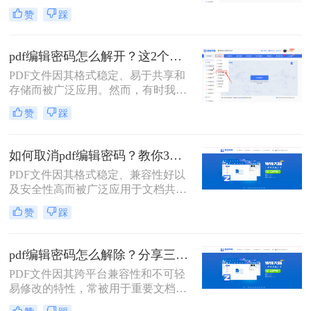
设置了编辑密码的PDF文件，这限制
赞
踩
了我们对文件的编辑和修改。那么pdf
文件编辑密码怎么破除呢？本文将介
绍两种破除PDF文件编辑密码的方
pdf编辑密码怎么解开？这2个方法帮你实现！
法。
PDF文件因其格式稳定、易于共享和
存储而被广泛应用。然而，有时我们
会遇到需要编辑或修改受密码保护的
赞
踩
PDF文件的情况。那么pdf编辑密码怎
么解开呢？本文将介绍两种解开PDF
编辑密码的方法。
如何取消pdf编辑密码？教你3个解密方法！
PDF文件因其格式稳定、兼容性好以
及安全性高而被广泛应用于文档共享
和存储。然而，有时我们可能需要取
赞
踩
消PDF文件的编辑密码，以便进行进
一步的编辑或修改。那么如何取消pdf
编辑密码呢？本文将介绍三种取消
pdf编辑密码怎么解除？分享三种实用方法！
PDF编辑密码的方法。
PDF文件因其跨平台兼容性和不可轻
易修改的特性，常被用于重要文档的
存储和传输。然而，当PDF文件被设