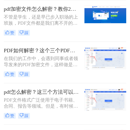
时。下面分享pdf文件加密怎么解除方
pdf加密文件怎么解密？教你2个PDF解密方法！
法，可以帮助你解除PDF加密文件，
​不管是学生，还是早已步入职场的上
一起来了解一下吧！
班族，PDF文件都是我们离不开的一
款工具，毕竟这个格式它兼容性较
赞
踩
广，不易编辑，安全稳定性都较好，
不会因为传输的次数影响文件质量。
有时为了保证PDF的安全性，我们会
PDF如何解密？这个三个PDF解密工具可以帮你！
对文件进行加密操作。可大家知道pdf
在我们的工作中，会遇到同事或者领
加密文件怎么解密吗？今天就能大家
导发来的PDF加密文件，这样做是为
分享二个非常好用的方法！
了保证文件的机密性；而我们每次打
赞
踩
开PDF文件都需要输入密码才能进行
查看与编辑，当文档使用频率较高
时，就会很麻烦。这时我们就需要对
pdf怎么解密？这三个方法可以试一试！
其进行解密，以方便后续的操作，那
PDF文件格式广泛使用于电子书籍、
有什么办法能进行PDF解密呢？当然
合同、报告等领域。但是，有时候我
有，今天小编就为大家推荐三个方
们可能会遇到一些加密的PDF文件，
法，大家一起看看PDF如何解密吧！
赞
踩
这给我们的查看和编辑带来了困扰。
本文将为您介绍pdf怎么解密，让您轻