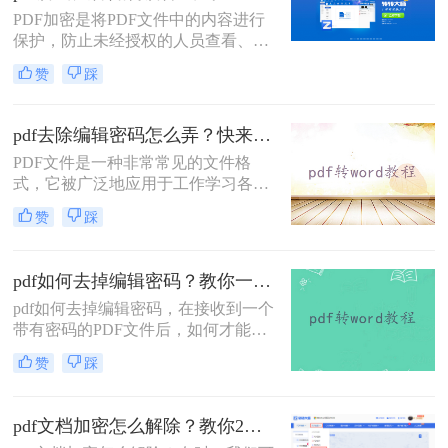
对文档进行解除密码保护的操作了。
PDF加密是将PDF文件中的内容进行
在这种情况下，你可以采用一些方法
保护，防止未经授权的人员查看、复
来解决这个问题。下面就给大家介绍
制、编辑或打印文档内容。那有时候
三种解除pdf密码保护的方法。
赞
踩
我们也要解除这些加密的文档该怎么
操作呢，今天我来推荐pdf解密文件如
何解除密码方法帮助大家解决这个问
pdf去除编辑密码怎么弄？快来试试这两种方法！
题，快来看看！
PDF文件是一种非常常见的文件格
式，它被广泛地应用于工作学习各个
领域。由于PDF文件中的内容往往十
赞
踩
分重要，因此，为了保护其内容不被
非法获取，很多人选择加密PDF文
件。但是，如果你收到了加密的PDF
pdf如何去掉编辑密码？教你一种解除密码的在线方法！
文件但忘记了密码，该怎么办呢？下
pdf如何去掉编辑密码，在接收到一个
面，小编就给大家分享pdf去除编辑密
带有密码的PDF文件后，如何才能解
码怎么弄的方法，一起来学习一下
除文件中的密码？在当今这个互联网
吧。
赞
踩
时代下，必须随时具备防范意识来维
护自身利益免受侵犯。这一意识当然
还包括到我们每天传输文件之中，而
pdf文档加密怎么解除？教你2个pdf解密方法！
最为普遍的是为PDF文件添加密码。