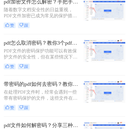
pdf加密文件怎么解密？手把手教你3个简单方法！
以便进行更广泛的操作。那么pdf编辑
随着数字文档安全性的日益重视，
密码怎么解开​呢？以下是一些常见的
PDF文件加密已成为常见的保护措
解密方法。
施。加密的PDF文件需要特定的密码
赞
踩
或密钥才能打开和阅读，这有助于保
护文件内容不被未经授权的人员访
问。然而，有时我们可能会遇到需要
pdf怎么取消密码？教你3个pdf解密方法！
解密PDF文件的情况，比如忘记密码
PDF文件的密码保护功能可以有效保
或需要编辑文件内容。那么pdf加密文
护文件的安全性，但在某些情况下，
件怎么解密​呢？本文将为您介绍几种
您可能需要取消这些密码以便更方便
常见的PDF解密方法。
赞
踩
地访问和编辑文件。那么pdf怎么取消
密码呢？本文将介绍三种简单实用的
方法，帮助您轻松取消PDF文件的密
带密码的pdf如何去密码？教你3个pdf解密方法！
码。
在处理PDF文件时，经常会遇到一些
带有密码保护的文件，这些文件在打
开或编辑时需要输入相应的密码。为
赞
踩
了更方便地使用这些文件，去除密码
成为了一个常见的需求。那么带密码
的pdf如何去密码呢？本文将详细介绍
pdf文件如何解密码？分享三种解除密码的方法！
几种去除带密码PDF文件密码的方