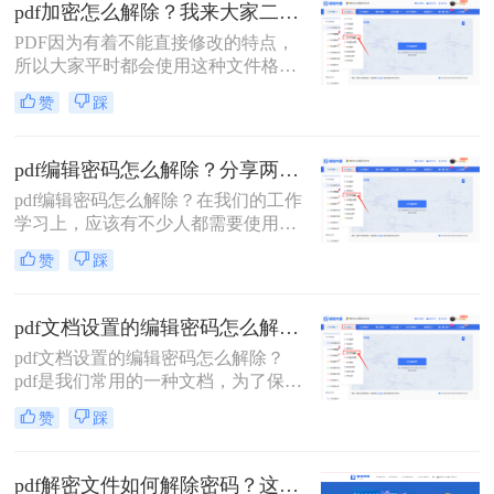
松应对各种PDF密码问题。
pdf加密怎么解除？我来大家二个方法！
PDF因为有着不能直接修改的特点，
所以大家平时都会使用这种文件格式
来存储重要的文件，不过虽然它不能
赞
踩
直接修改，但是别人还是可以随意查
看的。那要是我们不想别人随意查看
自己的PDF文件应该怎么办呢？其实
pdf编辑密码怎么解除？分享两种解除密码的方法！
很简单，只要对文件进行加密就行
pdf编辑密码怎么解除？在我们的工作
了，那大家知道pdf加密怎么解除吗？
学习上，应该有不少人都需要使用到
如果不知道就接着看下去吧，我来教
PDF文件格式，毕竟这个格式它兼容
大家二个方法。
赞
踩
性较广，且不易编辑，能较好的保存
文件。 不过有时候我们为了防止文件
被人随意查看，都会选择给文档加
pdf文档设置的编辑密码怎么解除？分享几个解密方法！
密，今天就来教大家二种方法，轻松
pdf文档设置的编辑密码怎么解除？
给PDF文档加密。
pdf是我们常用的一种文档，为了保护
pdf文档的信息安全，很多人会将pdf
赞
踩
文档进行加密。但是如果你需要对pdf
文档进行编辑修改，却忘记了密码的
时候应该怎么办呢？这个时候就需要
pdf解密文件如何解除密码？这两种解密方法很简单