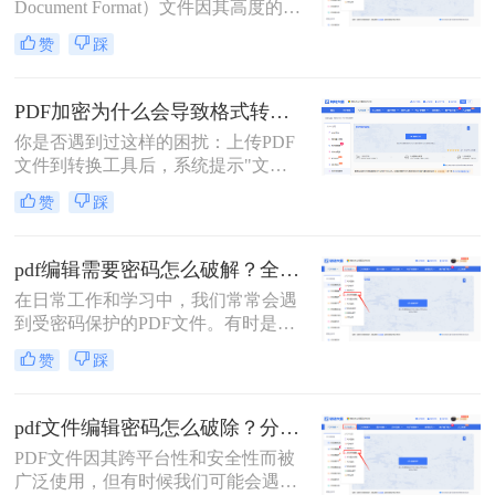
Document Format）文件因其高度的可
移植性和良好的排版保持性而备受青
赞
踩
睐。然而，当这些PDF文件被加密以
保护其内容时，编辑它们便成了一项
挑战。本文将深入探讨pdf文件被加密
PDF加密为什么会导致格式转换失败？3分钟看懂原因与解决方案！
怎样才能编辑，为您提供实用的解决
你是否遇到过这样的困扰：上传PDF
方案。
文件到转换工具后，系统提示"文件
加密，无法转换"？90%的PDF格式转
赞
踩
换失败都源于加密问题！那么PDF加
密为什么会导致格式转换失败呢？本
文将深度解析PDF加密与格式转换的
pdf编辑需要密码怎么破解？全面指南与高效方法详解！
关系，提供安全、合法、零风险的解
在日常工作和学习中，我们常常会遇
决方案，助你轻松解决这一痛点。内
到受密码保护的PDF文件。有时是因
容基于Adobe官方文档，拒绝第三方
为时间久远忘记了密码，有时是接收
风险工具，让你的PDF转换效率提升
赞
踩
了来自同事或客户的加密文件却未能
300%！
及时获取密码。无论原因如何，破解
PDF密码的需求确实存在。那么pdf编
pdf文件编辑密码怎么破除？分享两种方法详解！
辑需要密码怎么破解呢？
PDF文件因其跨平台性和安全性而被
广泛使用，但有时候我们可能会遇到