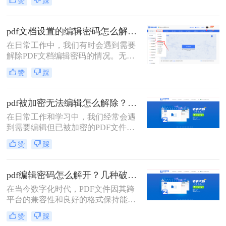
赞
踩
置了编辑密码时，我们就需要采取一
些方法来解除密码以便进行编辑。那
么pdf编辑密码怎么解除呢？本文将介
pdf文档设置的编辑密码怎么解除？分享二种常用解除方式！
绍三种解除PDF编辑密码的方法。
在日常工作中，我们有时会遇到需要
解除PDF文档编辑密码的情况。无论
是为了方便查阅还是为了进一步编
赞
踩
辑，了解如何安全有效地解除PDF文
档的编辑密码是非常有用的。那么pdf
文档设置的编辑密码怎么解除呢？本
pdf被加密无法编辑怎么解除？教你4招轻松摆平！
文将介绍两种常见的解除PDF文档编
在日常工作和学习中，我们经常会遇
辑密码的方法，并提供相应的推荐工
到需要编辑但已被加密的PDF文件。
具及操作步骤。
这些加密措施通常是为了保护文件的
赞
踩
机密性和完整性，但在某些情况下，
我们可能需要修改文件内容。本文将
详细介绍如pdf被加密无法编辑怎么解
pdf编辑密码怎么解开？几种破解方法来试试看！
除，并提供一系列实用的步骤和策
在当今数字化时代，PDF文件因其跨
略。
平台的兼容性和良好的格式保持能力
而广泛应用于各个领域。然而，有时
赞
踩
我们会遇到一些带有编辑限制的PDF