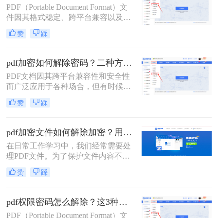
PDF（Portable Document Format）文
法，帮助用户轻松解决这一问题。
件因其格式稳定、跨平台兼容以及保
护内容不被轻易篡改的特性而广泛应
赞
踩
用于各种场合。然而，有时我们可能
会遇到需要编辑一个被设置了编辑密
码的PDF文件，但忘记了密码或没有
pdf加密如何解除密码？二种方法帮你轻松搞定！
权限的情况。那么pdf文件如何解密码
PDF文档因其跨平台兼容性和安全性
呢？本文将详细介绍几种方法来解除
而广泛应用于各种场合，但有时候我
PDF文件的编辑密码，以便能够对其
们可能会遇到需要解除PDF加密密码
进行编辑。
赞
踩
的情况。那么pdf加密如何解除密码
呢？以下将详细介绍几种常用的方法
来解除PDF加密密码。
pdf加密文件如何解除加密？用这3个方法2秒立即解密
在日常工作学习中，我们经常需要处
理PDF文件。为了保护文件内容不被
非法复制和传播，许多PDF文件都会
赞
踩
设置加密。然而，当我们需要编辑或
分享这些加密PDF文件时，解除加密
成为了首要任务。本文将为您详细介
pdf权限密码怎么解除？这3种破解方法来看看！
绍pdf加密文件如何解除加密，让您轻
PDF（Portable Document Format）文
松应对各种场景。