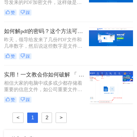
导发来的PDF加密文件，这样做是为
了保证文件的机密性；而我们每次打
赞
踩
开PDF文件都需要输入密码才能进行
查看与编辑，当文档使用频率较高
时，就会很麻烦。这时我们就需要对
如何解pdf的密码？这个方法可以试一试1
其进行解密，以方便后续的操作，那
昨天，领导给发来了几份PDF文件和
有什么办法能进行PDF解密呢？当然
几串数字，然后说这些数字是文件的
有，今天小编就为大家推荐个方法，
密码，让我将这几份文件里面的信息
大家一起看看pdf如何解除密码吧！
赞
踩
整理一下，汇总成一个文档发给他。
在进行整理的过程中，由于需要频繁
的开关文件，感觉非常的不方便，于
实用！一文教会你如何破解 「 PDF 」文件密码!
是我就用软件将PDF文件进行了解
相信大家的电脑中或多或少都存储着
密，整理的速度一下子就提升了不
重要的信息文件，如公司重要文件、
少。那么大家知道如何解pdf的密码
经常用的办公资料、一些照片或者视
吗？不知道的话就跟着我一起来看看
赞
踩
频。这些对于大家来说极为珍贵的资
这个方法吧。
源，能够保护起来最好的途径就是加
密，加密后就不怕别人访问和信息外
<
1
2
>
泄了。