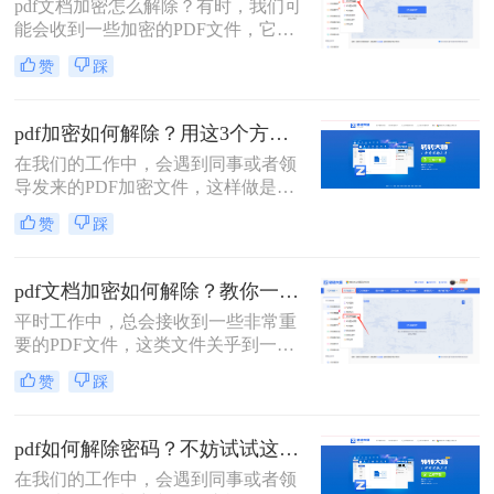
pdf文档加密怎么解除​？有时，我们可
问题在于我们已获得PDF文件去编辑
能会收到一些加密的PDF文件，它们
使用，但是也要每开启一次都要输入
不允许我们对其进行编辑或打印。这
一次密码，比较繁琐，所以干脆可以
赞
踩
时，我们需要使用PDF解密工具，以
解除密码，今天教给你一个在线解除
便能够轻松地解除PDF加密并对其进
文件密码的方法，感兴趣的小伙伴一
行编辑。那么接下来就给大家介绍一
起来看看。
pdf加密如何解除？用这3个方法立即解密！
下pdf加密解除的方法。
在我们的工作中，会遇到同事或者领
导发来的PDF加密文件，这样做是为
了保证文件的机密性；而我们每次打
赞
踩
开PDF文件都需要输入密码才能进行
查看与编辑，当文档使用频率较高
时，就会很麻烦。这时我们就需要对
pdf文档加密如何解除？教你一招解除PDF权限密码！
其进行解密，以方便后续的操作，那
平时工作中，总会接收到一些非常重
有什么办法能进行PDF解密呢？当然
要的PDF文件，这类文件关乎到一些
有，今天小编就为大家推荐2个方
机密信息，所以我们需要对这类文件
法，大家一起看看pdf加密如何解除
赞
踩
进行加密处理；那么pdf文档加密如何
吧！
解除呢？这里整理了几种，希望能对
大家有所帮助！
pdf如何解除密码？不妨试试这两种方法！
在我们的工作中，会遇到同事或者领