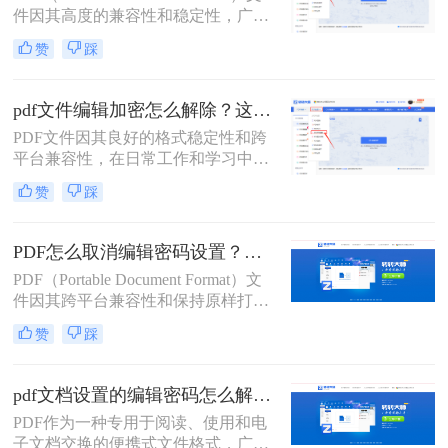
件因其高度的兼容性和稳定性，广泛
应用于文档传输和保存。然而，为了
赞
踩
保护文件内容不被随意编辑或复制，
许多PDF文件都设置了权限密码。当
您需要编辑或复制PDF文件中的内容
pdf文件编辑加密怎么解除？这二种解除加密方法看看！
时，就需要先解除这些权限密码。那
PDF文件因其良好的格式稳定性和跨
么pdf权限密码怎么解除呢？以下将详
平台兼容性，在日常工作和学习中得
细介绍几种解除PDF权限密码的方
到了广泛应用。然而，有时我们可能
法。
赞
踩
会遇到一些被加密的PDF文件，这些
文件限制了编辑、复制或打印等操
作。本文将详细介绍pdf文件编辑加密
PDF怎么取消编辑密码设置？这二个pdf解密方法一定要码住！
怎么解除，以便用户能够自由编辑和
PDF（Portable Document Format）文
使用这些文件。
件因其跨平台兼容性和保持原样打印
的特性，在日常生活和工作中得到了
赞
踩
广泛应用。然而，为了保护PDF文件
的内容不被随意修改，用户往往会为
文件设置编辑密码。但在某些情况
pdf文档设置的编辑密码怎么解除？这二个解密方法非常简单！
下，我们可能需要取消这些编辑密码
PDF作为一种专用于阅读、使用和电
设置，以便对文件进行编辑或共享。
子文档交换的便携式文件格式，广泛
本文将详细介绍PDF怎么取消编辑密