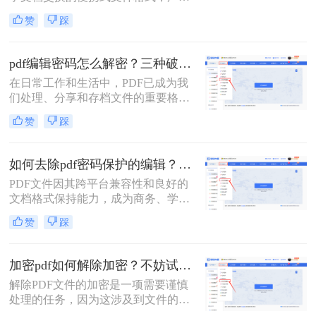
应用于各种场景。然而，有时我们会
码设置。
赞
踩
遇到一些PDF文档设置了编辑密码，
限制了我们对文档进行编辑或修改。
这时，我们就需要找到一些方法来解
pdf编辑密码怎么解密？三种破解方法来看看！
除这些密码。那么pdf文档设置的编辑
在日常工作和生活中，PDF已成为我
密码怎么解除呢？下面将介绍二种有
们处理、分享和存档文件的重要格
效的PDF编辑密码解除方法。
式。然而，当遇到加密的PDF文件，
赞
踩
特别是那些限制了编辑的文件时，我
们可能会感到束手无策。那么pdf编辑
密码怎么解密呢？本文将详细介绍三
如何去除pdf密码保护的编辑？教你两个小方法！
种有效的PDF编辑密码解密方法，帮
PDF文件因其跨平台兼容性和良好的
助您轻松应对这一问题。
文档格式保持能力，成为商务、学习
和日常工作中不可或缺的文件格式。
赞
踩
然而，为了保护文件不被随意修改，
许多PDF文件都设置了密码保护，特
别是编辑权限的限制。本文将详细介
加密pdf如何解除加密？不妨试试这两种方法！
绍如何去除pdf密码保护的编辑，特别
解除PDF文件的加密是一项需要谨慎
是编辑权限的限制，以便用户能够自
处理的任务，因为这涉及到文件的安
由编辑和修改文件内容。
全性和机密性。在解除加密之前，确