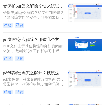
那么就绕不开对PDF文件进行加密的
受保护pdf怎么解除？快来试试这三种方法！
流程，下面就来给大家详细的讲解一
受保护pdf怎么解除？给文件加密是为
下吧。
了能保障文件的安全，但是如果我们
需要快速打开一些PDF文件的话，必
赞
踩
须先将文件解密，但是想顺利解除
PDF文件密码的话还是要借助一些专
业的工具的，今天给大家分享PDF解
pdf加密怎么解除？用这几个方法1秒立即解密！
密方法。
PDF文件由于其便携性和良好的阅读
体验，成为我们在工作和学习中经常
使用的文件格式之一。然而，当遇到
赞
踩
加密的PDF文件时，我们可能无法直
接打开或编辑其中的内容。本文将详
细介绍PDF加密怎么解除，帮助您轻
pdf编辑密码怎么解开？试试这三种解除方法！
松访问文件内容。
pdf文件是一种常见的电子文档格式，
常常包含一些保护措施，如密码保护
和权限设置。这些保护措施可以确保
赞
踩
只有授权用户才能访问或编辑文件，
从而保护文件的机密性和完整性。然
而，有时可能需要解除这些保护措施