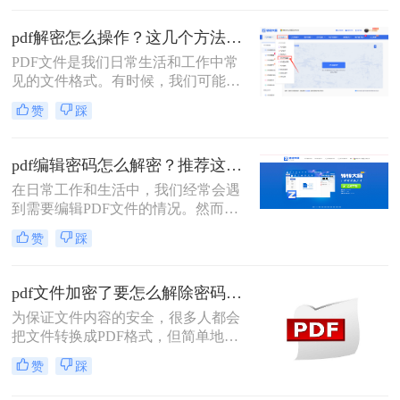
文件，这些文件通常设有密码保护，
以防止未经授权的修改。那么pdf编辑
pdf解密怎么操作？这几个方法可以试一试！
密码怎么解开呢？本文将介绍几种解
PDF文件是我们日常生活和工作中常
开PDF编辑密码的有效方法，帮助您
见的文件格式。有时候，我们可能会
轻松应对这一挑战。
遇到一些加密的PDF文件，这给我们
赞
踩
的阅读和编辑带来了一些困扰。那
么，pdf解密怎么操作呢？本文将为你
介绍解密PDF文件的几种方法，帮助
pdf编辑密码怎么解密？推荐这三种PDF解码方法！
你轻松解锁你的文件。
在日常工作和生活中，我们经常会遇
到需要编辑PDF文件的情况。然而，
有些PDF文件会设置密码保护，限制
赞
踩
了我们对其内容的修改和编辑。那
么，pdf编辑密码怎么解密呢？本文将
为您介绍几种常见的解密方法，让您
pdf文件加密了要怎么解除密码？教你2个PDF解密方法
轻松应对这一问题。
为保证文件内容的安全，很多人都会
把文件转换成PDF格式，但简单地将
PDF格式转换成PDF格式是不够的，
赞
踩
所以还会在文件上加一个“锁”，想要
了解pdf文件加密了要怎么解除密码，