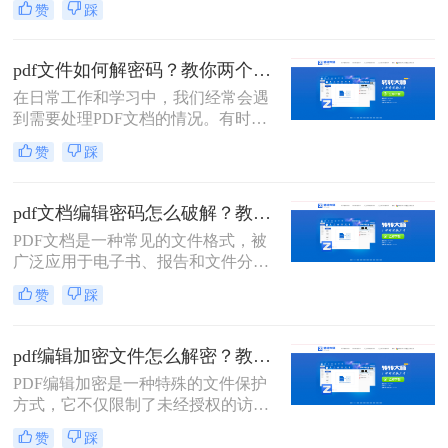
赞
踩
保你了解加密的类型和原因，并拥有
合法的权利和合适的工具来进行解密
操作。那么加密pdf如何解除加密呢？
pdf文件如何解密码？教你两个方法！
以下是一些常见的解除PDF文件加密
在日常工作和学习中，我们经常会遇
的方法。
到需要处理PDF文档的情况。有时候
我们会遇到一些加密的PDF文件，这
赞
踩
时候如果没有密码，我们就无法进行
编辑、复制或打印等操作。那么，pdf
文件如何解密码呢？本文将为大家介
pdf文档编辑密码怎么破解？教你二招轻松解决！
绍几种常见的破解PDF密码的方法。
PDF文档是一种常见的文件格式，被
广泛应用于电子书、报告和文件分享
等领域。然而，有时我们可能会遇到
赞
踩
需要编辑或打开被密码保护的PDF文
档的情况。那么pdf文档编辑密码怎么
破解呢？在本文中，我将为您介绍几
pdf编辑加密文件怎么解密？教你两个小方法。
种快速破解PDF文档密码的方法。
PDF编辑加密是一种特殊的文件保护
方式，它不仅限制了未经授权的访
问，还阻止了对文件的编辑。如果您
赞
踩
需要编辑一个PDF编辑加密文件，了