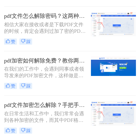
解如何解密是至关重要的。本文将介
绍pdf编辑加密文件怎么解密的方法，
pdf文件怎么解除密码？这两种解密方法很简单！
帮助您重新获得文件的编辑权限。
相信大家在接收或者是下载PDF文件
的时候，肯定会遇到过加了密的PDF
文件，这就让我们每次打开都需要输
赞
踩
入文件密码，时间久了还可能会忘记
密码，造成影响文件使用的后果。那
么pdf文件怎么解除密码呢？方法很简
pdf加密如何解除免费？教你两种方法，轻松解锁pdf文件！
单，给大家分享两种解决方法，其中
在我们的工作中，会遇到同事或者领
一种手机上就能完成，来一起看看
导发来的PDF加密文件，这样做是为
吧。
了保证文件的机密性；而我们每次打
赞
踩
开PDF文件都需要输入密码才能进行
查看与编辑，当文档使用频率较高
时，就会很麻烦。
pdf文件加密怎么解除？手把手教你2个简单方法！
在日常生活和工作中，我们常常会遇
到各种加密的文件，而其中PDF格式
的文件加密情况也较为常见。PDF文
赞
踩
件的加密和解除是一个常见的需求，
特别是在处理重要文件或敏感信息