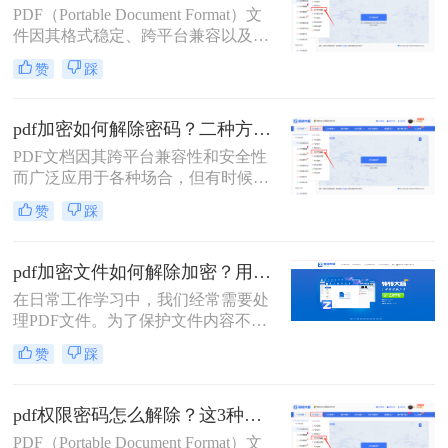
PDF（Portable Document Format）文
法，帮助用户轻松解决这一问题。
件因其格式稳定、跨平台兼容以及保
护内容不被轻易篡改的特性而广泛应
赞
踩
用于各种场合。然而，有时我们可能
会遇到需要编辑一个被设置了编辑密
码的PDF文件，但忘记了密码或没有
pdf加密如何解除密码？二种方法帮你轻松搞定！
权限的情况。那么pdf文件如何解密码
PDF文档因其跨平台兼容性和安全性
呢？本文将详细介绍几种方法来解除
而广泛应用于各种场合，但有时候我
PDF文件的编辑密码，以便能够对其
们可能会遇到需要解除PDF加密密码
进行编辑。
赞
踩
的情况。那么pdf加密如何解除密码
呢？以下将详细介绍几种常用的方法
来解除PDF加密密码。
pdf加密文件如何解除加密？用这3个方法2秒立即解密
在日常工作学习中，我们经常需要处
理PDF文件。为了保护文件内容不被
非法复制和传播，许多PDF文件都会
赞
踩
设置加密。然而，当我们需要编辑或
分享这些加密PDF文件时，解除加密
成为了首要任务。本文将为您详细介
pdf权限密码怎么解除？这3种破解方法来看看！
绍pdf加密文件如何解除加密，让您轻
PDF（Portable Document Format）文
松应对各种场景。