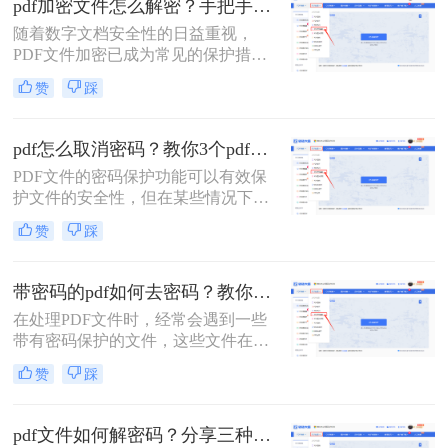
pdf加密文件怎么解密？手把手教你3个简单方法！
松访问文件内容。
随着数字文档安全性的日益重视，
PDF文件加密已成为常见的保护措
施。加密的PDF文件需要特定的密码
赞
踩
或密钥才能打开和阅读，这有助于保
护文件内容不被未经授权的人员访
问。然而，有时我们可能会遇到需要
pdf怎么取消密码？教你3个pdf解密方法！
解密PDF文件的情况，比如忘记密码
PDF文件的密码保护功能可以有效保
或需要编辑文件内容。那么pdf加密文
护文件的安全性，但在某些情况下，
件怎么解密​呢？本文将为您介绍几种
您可能需要取消这些密码以便更方便
常见的PDF解密方法。
赞
踩
地访问和编辑文件。那么pdf怎么取消
密码呢？本文将介绍三种简单实用的
方法，帮助您轻松取消PDF文件的密
带密码的pdf如何去密码？教你3个pdf解密方法！
码。
在处理PDF文件时，经常会遇到一些
带有密码保护的文件，这些文件在打
开或编辑时需要输入相应的密码。为
赞
踩
了更方便地使用这些文件，去除密码
成为了一个常见的需求。那么带密码
的pdf如何去密码呢？本文将详细介绍
pdf文件如何解密码？分享三种解除密码的方法！
几种去除带密码PDF文件密码的方