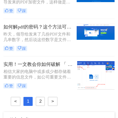
导发来的PDF加密文件，这样做是为
了保证文件的机密性；而我们每次打
赞
踩
开PDF文件都需要输入密码才能进行
查看与编辑，当文档使用频率较高
时，就会很麻烦。这时我们就需要对
如何解pdf的密码？这个方法可以试一试1
其进行解密，以方便后续的操作，那
昨天，领导给发来了几份PDF文件和
有什么办法能进行PDF解密呢？当然
几串数字，然后说这些数字是文件的
有，今天小编就为大家推荐个方法，
密码，让我将这几份文件里面的信息
大家一起看看pdf如何解除密码吧！
赞
踩
整理一下，汇总成一个文档发给他。
在进行整理的过程中，由于需要频繁
的开关文件，感觉非常的不方便，于
实用！一文教会你如何破解 「 PDF 」文件密码!
是我就用软件将PDF文件进行了解
相信大家的电脑中或多或少都存储着
密，整理的速度一下子就提升了不
重要的信息文件，如公司重要文件、
少。那么大家知道如何解pdf的密码
经常用的办公资料、一些照片或者视
吗？不知道的话就跟着我一起来看看
赞
踩
频。这些对于大家来说极为珍贵的资
这个方法吧。
源，能够保护起来最好的途径就是加
密，加密后就不怕别人访问和信息外
<
1
2
>
泄了。