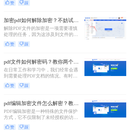
赞
踩
需要编辑或打开被密码保护的PDF文
档的情况。那么pdf文档编辑密码怎么
破解呢？在本文中，我将为您介绍几
加密pdf如何解除加密？不妨试试这两种方法！
种快速破解PDF文档密码的方法。
解除PDF文件的加密是一项需要谨慎
处理的任务，因为这涉及到文件的安
全性和机密性。在解除加密之前，确
赞
踩
保你了解加密的类型和原因，并拥有
合法的权利和合适的工具来进行解密
操作。那么加密pdf如何解除加密呢？
pdf文件如何解密码？教你两个方法！
以下是一些常见的解除PDF文件加密
在日常工作和学习中，我们经常会遇
的方法。
到需要处理PDF文档的情况。有时候
我们会遇到一些加密的PDF文件，这
赞
踩
时候如果没有密码，我们就无法进行
编辑、复制或打印等操作。那么，pdf
文件如何解密码呢？本文将为大家介
pdf编辑加密文件怎么解密？教你两个小方法。
绍几种常见的破解PDF密码的方法。
PDF编辑加密是一种特殊的文件保护
方式，它不仅限制了未经授权的访
问，还阻止了对文件的编辑。如果您
赞
踩
需要编辑一个PDF编辑加密文件，了