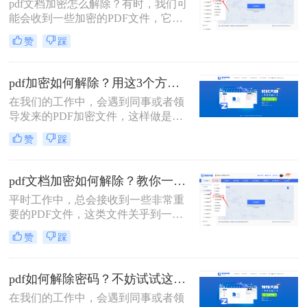
pdf文档加密怎么解除​？有时，我们可
面，小编就给大家分享pdf去除编辑密
能会收到一些加密的PDF文件，它们
码怎么弄的方法，一起来学习一下
不允许我们对其进行编辑或打印。这
吧。
赞
踩
时，我们需要使用PDF解密工具，以
便能够轻松地解除PDF加密并对其进
行编辑。那么接下来就给大家介绍一
pdf加密如何解除？用这3个方法立即解密！
下pdf加密解除的方法。
在我们的工作中，会遇到同事或者领
导发来的PDF加密文件，这样做是为
了保证文件的机密性；而我们每次打
赞
踩
开PDF文件都需要输入密码才能进行
查看与编辑，当文档使用频率较高
时，就会很麻烦。这时我们就需要对
pdf文档加密如何解除？教你一招解除PDF权限密码！
其进行解密，以方便后续的操作，那
平时工作中，总会接收到一些非常重
有什么办法能进行PDF解密呢？当然
要的PDF文件，这类文件关乎到一些
有，今天小编就为大家推荐2个方
机密信息，所以我们需要对这类文件
法，大家一起看看pdf加密如何解除
赞
踩
进行加密处理；那么pdf文档加密如何
吧！
解除呢？这里整理了几种，希望能对
大家有所帮助！
pdf如何解除密码？不妨试试这两种方法！
在我们的工作中，会遇到同事或者领