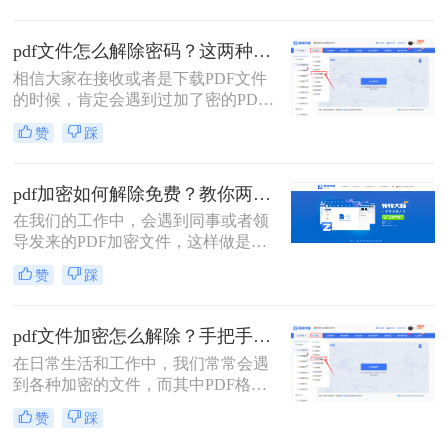
解如何解密是至关重要的。本文将介
绍pdf编辑加密文件怎么解密的方法，
pdf文件怎么解除密码？这两种解密方法很简单！
帮助您重新获得文件的编辑权限。
相信大家在接收或者是下载PDF文件
的时候，肯定会遇到过加了密的PDF
文件，这就让我们每次打开都需要输
赞
踩
入文件密码，时间久了还可能会忘记
密码，造成影响文件使用的后果。那
么pdf文件怎么解除密码呢？方法很简
pdf加密如何解除免费？教你两种方法，轻松解锁pdf文件！
单，给大家分享两种解决方法，其中
在我们的工作中，会遇到同事或者领
一种手机上就能完成，来一起看看
导发来的PDF加密文件，这样做是为
吧。
了保证文件的机密性；而我们每次打
赞
踩
开PDF文件都需要输入密码才能进行
查看与编辑，当文档使用频率较高
时，就会很麻烦。
pdf文件加密怎么解除？手把手教你2个简单方法！
在日常生活和工作中，我们常常会遇
到各种加密的文件，而其中PDF格式
的文件加密情况也较为常见。PDF文
赞
踩
件的加密和解除是一个常见的需求，
特别是在处理重要文件或敏感信息