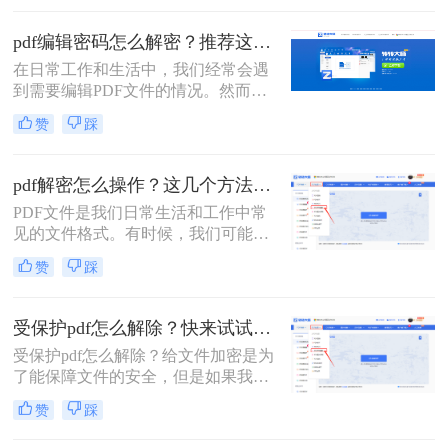
文件，这些文件通常设有密码保护，
以防止未经授权的修改。那么pdf编辑
pdf编辑密码怎么解密？推荐这三种PDF解码方法！
密码怎么解开呢？本文将介绍几种解
在日常工作和生活中，我们经常会遇
开PDF编辑密码的有效方法，帮助您
到需要编辑PDF文件的情况。然而，
轻松应对这一挑战。
有些PDF文件会设置密码保护，限制
赞
踩
了我们对其内容的修改和编辑。那
么，pdf编辑密码怎么解密呢？本文将
为您介绍几种常见的解密方法，让您
pdf解密怎么操作？这几个方法可以试一试！
轻松应对这一问题。
PDF文件是我们日常生活和工作中常
见的文件格式。有时候，我们可能会
遇到一些加密的PDF文件，这给我们
赞
踩
的阅读和编辑带来了一些困扰。那
么，pdf解密怎么操作呢？本文将为你
介绍解密PDF文件的几种方法，帮助
受保护pdf怎么解除？快来试试这三种方法！
你轻松解锁你的文件。
受保护pdf怎么解除？给文件加密是为
了能保障文件的安全，但是如果我们
需要快速打开一些PDF文件的话，必
赞
踩
须先将文件解密，但是想顺利解除
PDF文件密码的话还是要借助一些专