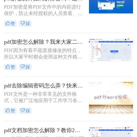
最为普遍的是为PDF文件添加密码。
PDF加密是将PDF文件中的内容进行
问题在于我们已获得PDF文件去编辑
保护，防止未经授权的人员查看、复
使用，但是也要每开启一次都要输入
制、编辑或打印文档内容。那有时候
一次密码，比较繁琐，所以干脆可以
赞
踩
我们也要解除这些加密的文档该怎么
解除密码，今天教给你一个在线解除
操作呢，今天我来推荐pdf解密文件如
文件密码的方法，感兴趣的小伙伴一
何解除密码方法帮助大家解决这个问
起来看看。
pdf加密怎么解除？我来大家二个方法！
题，快来看看！
PDF因为有着不能直接修改的特点，
所以大家平时都会使用这种文件格式
来存储重要的文件，不过虽然它不能
赞
踩
直接修改，但是别人还是可以随意查
看的。那要是我们不想别人随意查看
自己的PDF文件应该怎么办呢？其实
pdf去除编辑密码怎么弄？快来试试这两种方法！
很简单，只要对文件进行加密就行
PDF文件是一种非常常见的文件格
了，那大家知道pdf加密怎么解除吗？
式，它被广泛地应用于工作学习各个
如果不知道就接着看下去吧，我来教
领域。由于PDF文件中的内容往往十
大家二个方法。
赞
踩
分重要，因此，为了保护其内容不被
非法获取，很多人选择加密PDF文
件。但是，如果你收到了加密的PDF
pdf文档加密怎么解除？教你2个pdf解密方法！
文件但忘记了密码，该怎么办呢？下