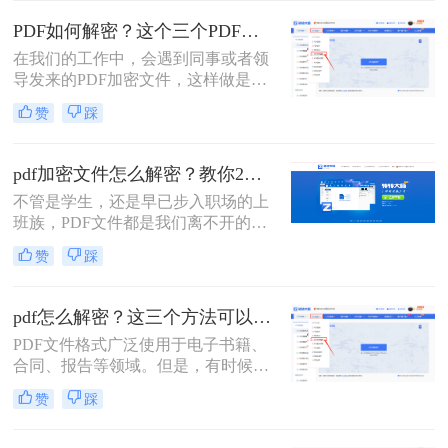
时。下面分享pdf文件加密怎么解除方
PDF如何解密？这个三个PDF解密工具可以帮你！
法，可以帮助你解除PDF加密文件，
在我们的工作中，会遇到同事或者领
一起来了解一下吧！
导发来的PDF加密文件，这样做是为
了保证文件的机密性；而我们每次打
赞
踩
开PDF文件都需要输入密码才能进行
查看与编辑，当文档使用频率较高
时，就会很麻烦。这时我们就需要对
pdf加密文件怎么解密？教你2个PDF解密方法！
其进行解密，以方便后续的操作，那
​不管是学生，还是早已步入职场的上
有什么办法能进行PDF解密呢？当然
班族，PDF文件都是我们离不开的一
有，今天小编就为大家推荐三个方
款工具，毕竟这个格式它兼容性较
法，大家一起看看PDF如何解密吧！
赞
踩
广，不易编辑，安全稳定性都较好，
不会因为传输的次数影响文件质量。
有时为了保证PDF的安全性，我们会
pdf怎么解密？这三个方法可以试一试！
对文件进行加密操作。可大家知道pdf
PDF文件格式广泛使用于电子书籍、
加密文件怎么解密吗？今天就能大家
合同、报告等领域。但是，有时候我
分享二个非常好用的方法！
们可能会遇到一些加密的PDF文件，
赞
踩
这给我们的查看和编辑带来了困扰。
本文将为您介绍pdf怎么解密，让您轻