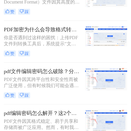
Document Format）文件因其高度的可
移植性和良好的排版保持性而备受青
赞
踩
睐。然而，当这些PDF文件被加密以
保护其内容时，编辑它们便成了一项
挑战。本文将深入探讨pdf文件被加密
PDF加密为什么会导致格式转换失败？3分钟看懂原因与解决方案！
怎样才能编辑，为您提供实用的解决
你是否遇到过这样的困扰：上传PDF
方案。
文件到转换工具后，系统提示"文件
加密，无法转换"？90%的PDF格式转
赞
踩
换失败都源于加密问题！那么PDF加
密为什么会导致格式转换失败呢？本
文将深度解析PDF加密与格式转换的
pdf文件编辑密码怎么破除？分享两种方法详解！
关系，提供安全、合法、零风险的解
PDF文件因其跨平台性和安全性而被
决方案，助你轻松解决这一痛点。内
广泛使用，但有时候我们可能会遇到
容基于Adobe官方文档，拒绝第三方
设置了编辑密码的PDF文件，这限制
风险工具，让你的PDF转换效率提升
赞
踩
了我们对文件的编辑和修改。那么pdf
300%！
文件编辑密码怎么破除呢？本文将介
绍两种破除PDF文件编辑密码的方
pdf编辑密码怎么解开？这2个方法帮你实现！
法。
PDF文件因其格式稳定、易于共享和
存储而被广泛应用。然而，有时我们