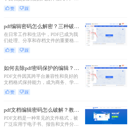
应用于各种场景。然而，有时我们会
码设置。
赞
踩
遇到一些PDF文档设置了编辑密码，
限制了我们对文档进行编辑或修改。
这时，我们就需要找到一些方法来解
pdf编辑密码怎么解密？三种破解方法来看看！
除这些密码。那么pdf文档设置的编辑
在日常工作和生活中，PDF已成为我
密码怎么解除呢？下面将介绍二种有
们处理、分享和存档文件的重要格
效的PDF编辑密码解除方法。
式。然而，当遇到加密的PDF文件，
赞
踩
特别是那些限制了编辑的文件时，我
们可能会感到束手无策。那么pdf编辑
密码怎么解密呢？本文将详细介绍三
如何去除pdf密码保护的编辑？教你两个小方法！
种有效的PDF编辑密码解密方法，帮
PDF文件因其跨平台兼容性和良好的
助您轻松应对这一问题。
文档格式保持能力，成为商务、学习
和日常工作中不可或缺的文件格式。
赞
踩
然而，为了保护文件不被随意修改，
许多PDF文件都设置了密码保护，特
别是编辑权限的限制。本文将详细介
pdf文档编辑密码怎么破解？教你二招轻松解决！
绍如何去除pdf密码保护的编辑，特别
PDF文档是一种常见的文件格式，被
是编辑权限的限制，以便用户能够自
广泛应用于电子书、报告和文件分享
由编辑和修改文件内容。
等领域。然而，有时我们可能会遇到