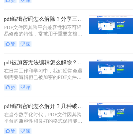
赞
踩
辑，了解如何安全有效地解除PDF文
档的编辑密码是非常有用的。那么pdf
文档设置的编辑密码怎么解除呢？本
pdf编辑密码怎么解除？分享三种实用方法！
文将介绍两种常见的解除PDF文档编
PDF文件因其跨平台兼容性和不可轻
辑密码的方法，并提供相应的推荐工
易修改的特性，常被用于重要文档的
具及操作步骤。
存储和传输。然而，当PDF文件被设
赞
踩
置了编辑密码时，我们就需要采取一
些方法来解除密码以便进行编辑。那
么pdf编辑密码怎么解除呢？本文将介
pdf被加密无法编辑怎么解除？教你4招轻松摆平！
绍三种解除PDF编辑密码的方法。
在日常工作和学习中，我们经常会遇
到需要编辑但已被加密的PDF文件。
这些加密措施通常是为了保护文件的
赞
踩
机密性和完整性，但在某些情况下，
我们可能需要修改文件内容。本文将
详细介绍如pdf被加密无法编辑怎么解
pdf编辑密码怎么解开？几种破解方法来试试看！
除，并提供一系列实用的步骤和策
在当今数字化时代，PDF文件因其跨
略。
平台的兼容性和良好的格式保持能力
而广泛应用于各个领域。然而，有时
赞
踩
我们会遇到一些带有编辑限制的PDF