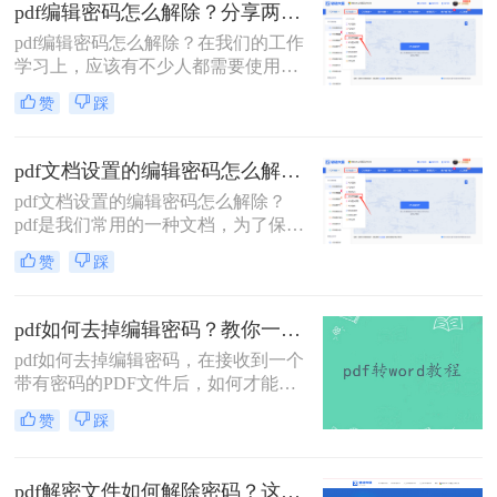
松应对各种PDF密码问题。
pdf编辑密码怎么解除？分享两种解除密码的方法！
pdf编辑密码怎么解除？在我们的工作
学习上，应该有不少人都需要使用到
PDF文件格式，毕竟这个格式它兼容
赞
踩
性较广，且不易编辑，能较好的保存
文件。 不过有时候我们为了防止文件
被人随意查看，都会选择给文档加
pdf文档设置的编辑密码怎么解除？分享几个解密方法！
密，今天就来教大家二种方法，轻松
pdf文档设置的编辑密码怎么解除？
给PDF文档加密。
pdf是我们常用的一种文档，为了保护
pdf文档的信息安全，很多人会将pdf
赞
踩
文档进行加密。但是如果你需要对pdf
文档进行编辑修改，却忘记了密码的
时候应该怎么办呢？这个时候就需要
pdf如何去掉编辑密码？教你一种解除密码的在线方法！
对文档进行解除密码保护的操作了。
pdf如何去掉编辑密码，在接收到一个
在这种情况下，你可以采用一些方法
带有密码的PDF文件后，如何才能解
来解决这个问题。下面就给大家介绍
除文件中的密码？在当今这个互联网
三种解除pdf密码保护的方法。
赞
踩
时代下，必须随时具备防范意识来维
护自身利益免受侵犯。这一意识当然
还包括到我们每天传输文件之中，而
pdf解密文件如何解除密码？这两种解密方法很简单