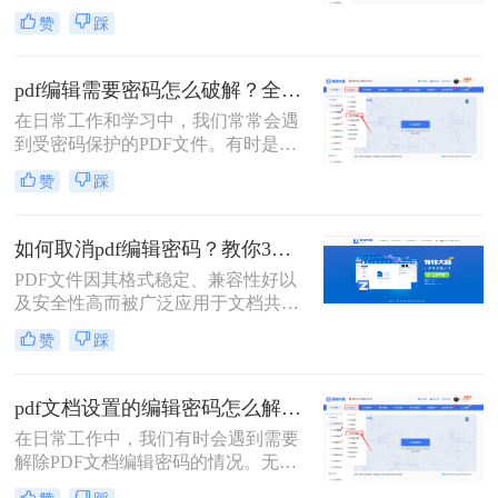
会遇到需要编辑或修改受密码保护的
赞
踩
PDF文件的情况。那么pdf编辑密码怎
么解开呢？本文将介绍两种解开PDF
编辑密码的方法。
pdf编辑需要密码怎么破解？全面指南与高效方法详解！
在日常工作和学习中，我们常常会遇
到受密码保护的PDF文件。有时是因
为时间久远忘记了密码，有时是接收
赞
踩
了来自同事或客户的加密文件却未能
及时获取密码。无论原因如何，破解
PDF密码的需求确实存在。那么pdf编
如何取消pdf编辑密码？教你3个解密方法！
辑需要密码怎么破解呢？
PDF文件因其格式稳定、兼容性好以
及安全性高而被广泛应用于文档共享
和存储。然而，有时我们可能需要取
赞
踩
消PDF文件的编辑密码，以便进行进
一步的编辑或修改。那么如何取消pdf
编辑密码呢？本文将介绍三种取消
pdf文档设置的编辑密码怎么解除？分享二种常用解除方式！
PDF编辑密码的方法。
在日常工作中，我们有时会遇到需要
解除PDF文档编辑密码的情况。无论
是为了方便查阅还是为了进一步编