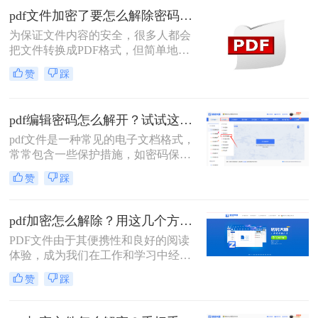
业的工具的，今天给大家分享PDF解
pdf文件加密了要怎么解除密码？教你2个PDF解密方法
密方法。
为保证文件内容的安全，很多人都会
把文件转换成PDF格式，但简单地将
PDF格式转换成PDF格式是不够的，
赞
踩
所以还会在文件上加一个“锁”，想要
了解pdf文件加密了要怎么解除密码，
那么就绕不开对PDF文件进行加密的
pdf编辑密码怎么解开？试试这三种解除方法！
流程，下面就来给大家详细的讲解一
pdf文件是一种常见的电子文档格式，
下吧。
常常包含一些保护措施，如密码保护
和权限设置。这些保护措施可以确保
赞
踩
只有授权用户才能访问或编辑文件，
从而保护文件的机密性和完整性。然
而，有时可能需要解除这些保护措施
pdf加密怎么解除？用这几个方法1秒立即解密！
以便进行更广泛的操作。那么pdf编辑
PDF文件由于其便携性和良好的阅读
密码怎么解开​呢？以下是一些常见的
体验，成为我们在工作和学习中经常
解密方法。
使用的文件格式之一。然而，当遇到
赞
踩
加密的PDF文件时，我们可能无法直
接打开或编辑其中的内容。本文将详
细介绍PDF加密怎么解除，帮助您轻