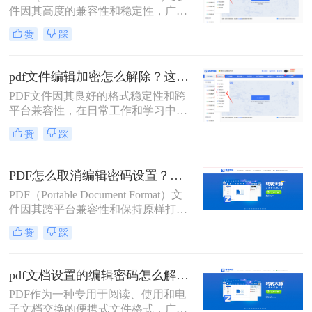
件因其高度的兼容性和稳定性，广泛
应用于文档传输和保存。然而，为了
赞
踩
保护文件内容不被随意编辑或复制，
许多PDF文件都设置了权限密码。当
您需要编辑或复制PDF文件中的内容
pdf文件编辑加密怎么解除？这二种解除加密方法看看！
时，就需要先解除这些权限密码。那
PDF文件因其良好的格式稳定性和跨
么pdf权限密码怎么解除呢？以下将详
平台兼容性，在日常工作和学习中得
细介绍几种解除PDF权限密码的方
到了广泛应用。然而，有时我们可能
法。
赞
踩
会遇到一些被加密的PDF文件，这些
文件限制了编辑、复制或打印等操
作。本文将详细介绍pdf文件编辑加密
PDF怎么取消编辑密码设置？这二个pdf解密方法一定要码住！
怎么解除，以便用户能够自由编辑和
PDF（Portable Document Format）文
使用这些文件。
件因其跨平台兼容性和保持原样打印
的特性，在日常生活和工作中得到了
赞
踩
广泛应用。然而，为了保护PDF文件
的内容不被随意修改，用户往往会为
文件设置编辑密码。但在某些情况
pdf文档设置的编辑密码怎么解除？这二个解密方法非常简单！
下，我们可能需要取消这些编辑密码
PDF作为一种专用于阅读、使用和电
设置，以便对文件进行编辑或共享。
子文档交换的便携式文件格式，广泛
本文将详细介绍PDF怎么取消编辑密