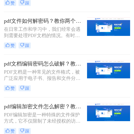
赞
踩
保你了解加密的类型和原因，并拥有
合法的权利和合适的工具来进行解密
操作。那么加密pdf如何解除加密呢？
pdf文件如何解密码？教你两个方法！
以下是一些常见的解除PDF文件加密
在日常工作和学习中，我们经常会遇
的方法。
到需要处理PDF文档的情况。有时候
我们会遇到一些加密的PDF文件，这
赞
踩
时候如果没有密码，我们就无法进行
编辑、复制或打印等操作。那么，pdf
文件如何解密码呢？本文将为大家介
pdf文档编辑密码怎么破解？教你二招轻松解决！
绍几种常见的破解PDF密码的方法。
PDF文档是一种常见的文件格式，被
广泛应用于电子书、报告和文件分享
等领域。然而，有时我们可能会遇到
赞
踩
需要编辑或打开被密码保护的PDF文
档的情况。那么pdf文档编辑密码怎么
破解呢？在本文中，我将为您介绍几
pdf编辑加密文件怎么解密？教你两个小方法。
种快速破解PDF文档密码的方法。
PDF编辑加密是一种特殊的文件保护
方式，它不仅限制了未经授权的访
问，还阻止了对文件的编辑。如果您
赞
踩
需要编辑一个PDF编辑加密文件，了