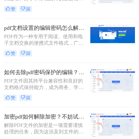
式。然而，当遇到加密的PDF文件，
码设置。
赞
踩
特别是那些限制了编辑的文件时，我
们可能会感到束手无策。那么pdf编辑
密码怎么解密呢？本文将详细介绍三
pdf文档设置的编辑密码怎么解除？这二个解密方法非常简单！
种有效的PDF编辑密码解密方法，帮
PDF作为一种专用于阅读、使用和电
助您轻松应对这一问题。
子文档交换的便携式文件格式，广泛
应用于各种场景。然而，有时我们会
赞
踩
遇到一些PDF文档设置了编辑密码，
限制了我们对文档进行编辑或修改。
这时，我们就需要找到一些方法来解
如何去除pdf密码保护的编辑？教你两个小方法！
除这些密码。那么pdf文档设置的编辑
PDF文件因其跨平台兼容性和良好的
密码怎么解除呢？下面将介绍二种有
文档格式保持能力，成为商务、学习
效的PDF编辑密码解除方法。
和日常工作中不可或缺的文件格式。
赞
踩
然而，为了保护文件不被随意修改，
许多PDF文件都设置了密码保护，特
别是编辑权限的限制。本文将详细介
加密pdf如何解除加密？不妨试试这两种方法！
绍如何去除pdf密码保护的编辑，特别
解除PDF文件的加密是一项需要谨慎
是编辑权限的限制，以便用户能够自
处理的任务，因为这涉及到文件的安
由编辑和修改文件内容。
全性和机密性。在解除加密之前，确