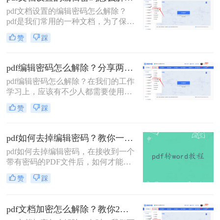
很简单，只要对文件进行加密就行
pdf文档设置的编辑密码怎么解除？
了，那大家知道pdf加密怎么解除吗？
pdf是我们常用的一种文档，为了保护
如果不知道就接着看下去吧，我来教
pdf文档的信息安全，很多人会将pdf
大家二个方法。
赞
踩
文档进行加密。但是如果你需要对pdf
文档进行编辑修改，却忘记了密码的
时候应该怎么办呢？这个时候就需要
pdf编辑密码怎么解除？分享两种解除密码的方法！
对文档进行解除密码保护的操作了。
pdf编辑密码怎么解除？在我们的工作
在这种情况下，你可以采用一些方法
学习上，应该有不少人都需要使用到
来解决这个问题。下面就给大家介绍
PDF文件格式，毕竟这个格式它兼容
三种解除pdf密码保护的方法。
赞
踩
性较广，且不易编辑，能较好的保存
文件。 不过有时候我们为了防止文件
被人随意查看，都会选择给文档加
pdf如何去掉编辑密码？教你一种解除密码的在线方法！
密，今天就来教大家二种方法，轻松
pdf如何去掉编辑密码，在接收到一个
给PDF文档加密。
带有密码的PDF文件后，如何才能解
除文件中的密码？在当今这个互联网
赞
踩
时代下，必须随时具备防范意识来维
护自身利益免受侵犯。这一意识当然
还包括到我们每天传输文件之中，而
pdf文档加密怎么解除？教你2个pdf解密方法！
最为普遍的是为PDF文件添加密码。