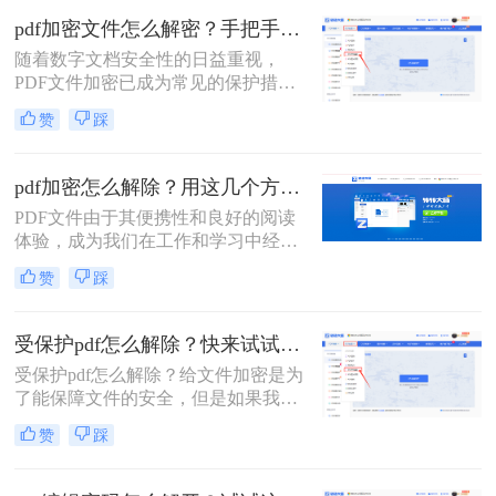
那么就绕不开对PDF文件进行加密的
pdf加密文件怎么解密？手把手教你3个简单方法！
流程，下面就来给大家详细的讲解一
随着数字文档安全性的日益重视，
下吧。
PDF文件加密已成为常见的保护措
施。加密的PDF文件需要特定的密码
赞
踩
或密钥才能打开和阅读，这有助于保
护文件内容不被未经授权的人员访
问。然而，有时我们可能会遇到需要
pdf加密怎么解除？用这几个方法1秒立即解密！
解密PDF文件的情况，比如忘记密码
PDF文件由于其便携性和良好的阅读
或需要编辑文件内容。那么pdf加密文
体验，成为我们在工作和学习中经常
件怎么解密​呢？本文将为您介绍几种
使用的文件格式之一。然而，当遇到
常见的PDF解密方法。
赞
踩
加密的PDF文件时，我们可能无法直
接打开或编辑其中的内容。本文将详
细介绍PDF加密怎么解除，帮助您轻
受保护pdf怎么解除？快来试试这三种方法！
松访问文件内容。
受保护pdf怎么解除？给文件加密是为
了能保障文件的安全，但是如果我们
需要快速打开一些PDF文件的话，必
赞
踩
须先将文件解密，但是想顺利解除
PDF文件密码的话还是要借助一些专
业的工具的，今天给大家分享PDF解