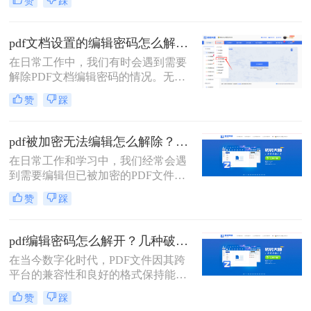
赞
踩
置了编辑密码时，我们就需要采取一
些方法来解除密码以便进行编辑。那
么pdf编辑密码怎么解除呢？本文将介
pdf文档设置的编辑密码怎么解除？分享二种常用解除方式！
绍三种解除PDF编辑密码的方法。
在日常工作中，我们有时会遇到需要
解除PDF文档编辑密码的情况。无论
是为了方便查阅还是为了进一步编
赞
踩
辑，了解如何安全有效地解除PDF文
档的编辑密码是非常有用的。那么pdf
文档设置的编辑密码怎么解除呢？本
pdf被加密无法编辑怎么解除？教你4招轻松摆平！
文将介绍两种常见的解除PDF文档编
在日常工作和学习中，我们经常会遇
辑密码的方法，并提供相应的推荐工
到需要编辑但已被加密的PDF文件。
具及操作步骤。
这些加密措施通常是为了保护文件的
赞
踩
机密性和完整性，但在某些情况下，
我们可能需要修改文件内容。本文将
详细介绍如pdf被加密无法编辑怎么解
pdf编辑密码怎么解开？几种破解方法来试试看！
除，并提供一系列实用的步骤和策
在当今数字化时代，PDF文件因其跨
略。
平台的兼容性和良好的格式保持能力
而广泛应用于各个领域。然而，有时
赞
踩
我们会遇到一些带有编辑限制的PDF