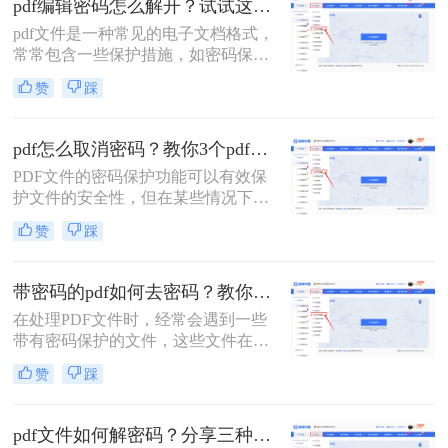
pdf编辑密码怎么解开？试试这三种解除方法！
密方法。
pdf文件是一种常见的电子文档格式，
常常包含一些保护措施，如密码保护
和权限设置。这些保护措施可以确保
赞
踩
只有授权用户才能访问或编辑文件，
从而保护文件的机密性和完整性。然
而，有时可能需要解除这些保护措施
pdf怎么取消密码？教你3个pdf解密方法！
以便进行更广泛的操作。那么pdf编辑
PDF文件的密码保护功能可以有效保
密码怎么解开​呢？以下是一些常见的
护文件的安全性，但在某些情况下，
解密方法。
您可能需要取消这些密码以便更方便
赞
踩
地访问和编辑文件。那么pdf怎么取消
密码呢？本文将介绍三种简单实用的
方法，帮助您轻松取消PDF文件的密
带密码的pdf如何去密码？教你3个pdf解密方法！
码。
在处理PDF文件时，经常会遇到一些
带有密码保护的文件，这些文件在打
开或编辑时需要输入相应的密码。为
赞
踩
了更方便地使用这些文件，去除密码
成为了一个常见的需求。那么带密码
的pdf如何去密码呢？本文将详细介绍
pdf文件如何解密码？分享三种解除密码的方法！
几种去除带密码PDF文件密码的方