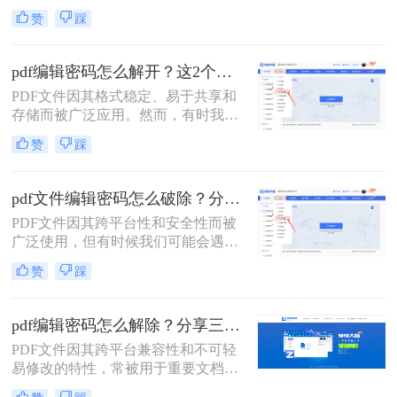
和存储。然而，有时我们可能需要取
赞
踩
消PDF文件的编辑密码，以便进行进
一步的编辑或修改。那么如何取消pdf
编辑密码呢？本文将介绍三种取消
pdf编辑密码怎么解开？这2个方法帮你实现！
PDF编辑密码的方法。
PDF文件因其格式稳定、易于共享和
存储而被广泛应用。然而，有时我们
会遇到需要编辑或修改受密码保护的
赞
踩
PDF文件的情况。那么pdf编辑密码怎
么解开呢？本文将介绍两种解开PDF
编辑密码的方法。
pdf文件编辑密码怎么破除？分享两种方法详解！
PDF文件因其跨平台性和安全性而被
广泛使用，但有时候我们可能会遇到
设置了编辑密码的PDF文件，这限制
赞
踩
了我们对文件的编辑和修改。那么pdf
文件编辑密码怎么破除呢？本文将介
绍两种破除PDF文件编辑密码的方
pdf编辑密码怎么解除？分享三种实用方法！
法。
PDF文件因其跨平台兼容性和不可轻
易修改的特性，常被用于重要文档的
存储和传输。然而，当PDF文件被设