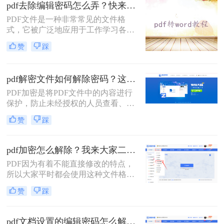
松应对各种PDF密码问题。
pdf去除编辑密码怎么弄？快来试试这两种方法！
PDF文件是一种非常常见的文件格
式，它被广泛地应用于工作学习各个
领域。由于PDF文件中的内容往往十
赞
踩
分重要，因此，为了保护其内容不被
非法获取，很多人选择加密PDF文
件。但是，如果你收到了加密的PDF
pdf解密文件如何解除密码？这两种解密方法很简单
文件但忘记了密码，该怎么办呢？下
PDF加密是将PDF文件中的内容进行
面，小编就给大家分享pdf去除编辑密
保护，防止未经授权的人员查看、复
码怎么弄的方法，一起来学习一下
制、编辑或打印文档内容。那有时候
吧。
赞
踩
我们也要解除这些加密的文档该怎么
操作呢，今天我来推荐pdf解密文件如
何解除密码方法帮助大家解决这个问
pdf加密怎么解除？我来大家二个方法！
题，快来看看！
PDF因为有着不能直接修改的特点，
所以大家平时都会使用这种文件格式
来存储重要的文件，不过虽然它不能
赞
踩
直接修改，但是别人还是可以随意查
看的。那要是我们不想别人随意查看
自己的PDF文件应该怎么办呢？其实
pdf文档设置的编辑密码怎么解除？分享几个解密方法！