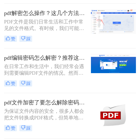
文件，这些文件通常设有密码保护，
以防止未经授权的修改。那么pdf编辑
pdf解密怎么操作？这几个方法可以试一试！
密码怎么解开呢？本文将介绍几种解
PDF文件是我们日常生活和工作中常
开PDF编辑密码的有效方法，帮助您
见的文件格式。有时候，我们可能会
轻松应对这一挑战。
遇到一些加密的PDF文件，这给我们
赞
踩
的阅读和编辑带来了一些困扰。那
么，pdf解密怎么操作呢？本文将为你
介绍解密PDF文件的几种方法，帮助
pdf编辑密码怎么解密？推荐这三种PDF解码方法！
你轻松解锁你的文件。
在日常工作和生活中，我们经常会遇
到需要编辑PDF文件的情况。然而，
有些PDF文件会设置密码保护，限制
赞
踩
了我们对其内容的修改和编辑。那
么，pdf编辑密码怎么解密呢？本文将
为您介绍几种常见的解密方法，让您
pdf文件加密了要怎么解除密码？教你2个PDF解密方法
轻松应对这一问题。
为保证文件内容的安全，很多人都会
把文件转换成PDF格式，但简单地将
PDF格式转换成PDF格式是不够的，
赞
踩
所以还会在文件上加一个“锁”，想要
了解pdf文件加密了要怎么解除密码，