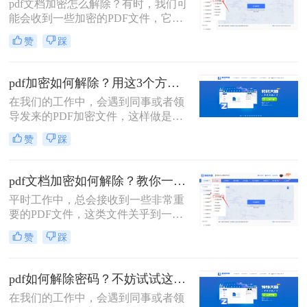
pdf文档加密怎么解除​？有时，我们可
问题在于我们已获得PDF文件去编辑
能会收到一些加密的PDF文件，它们
使用，但是也要每开启一次都要输入
不允许我们对其进行编辑或打印。这
一次密码，比较繁琐，所以干脆可以
赞
踩
时，我们需要使用PDF解密工具，以
解除密码，今天教给你一个在线解除
便能够轻松地解除PDF加密并对其进
文件密码的方法，感兴趣的小伙伴一
行编辑。那么接下来就给大家介绍一
起来看看。
pdf加密如何解除？用这3个方法立即解密！
下pdf加密解除的方法。
在我们的工作中，会遇到同事或者领
导发来的PDF加密文件，这样做是为
了保证文件的机密性；而我们每次打
赞
踩
开PDF文件都需要输入密码才能进行
查看与编辑，当文档使用频率较高
时，就会很麻烦。这时我们就需要对
pdf文档加密如何解除？教你一招解除PDF权限密码！
其进行解密，以方便后续的操作，那
平时工作中，总会接收到一些非常重
有什么办法能进行PDF解密呢？当然
要的PDF文件，这类文件关乎到一些
有，今天小编就为大家推荐2个方
机密信息，所以我们需要对这类文件
法，大家一起看看pdf加密如何解除
赞
踩
进行加密处理；那么pdf文档加密如何
吧！
解除呢？这里整理了几种，希望能对
大家有所帮助！
pdf如何解除密码？不妨试试这两种方法！
在我们的工作中，会遇到同事或者领