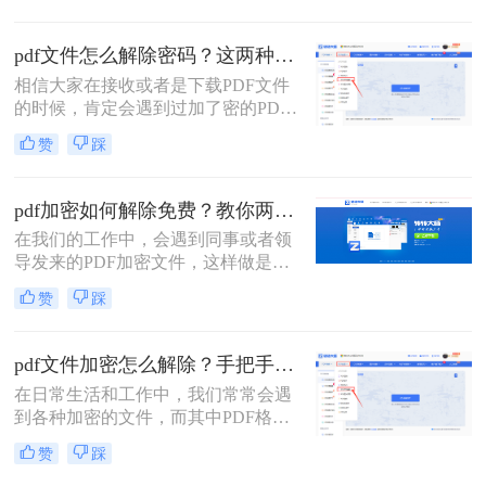
解如何解密是至关重要的。本文将介
绍pdf编辑加密文件怎么解密的方法，
pdf文件怎么解除密码？这两种解密方法很简单！
帮助您重新获得文件的编辑权限。
相信大家在接收或者是下载PDF文件
的时候，肯定会遇到过加了密的PDF
文件，这就让我们每次打开都需要输
赞
踩
入文件密码，时间久了还可能会忘记
密码，造成影响文件使用的后果。那
么pdf文件怎么解除密码呢？方法很简
pdf加密如何解除免费？教你两种方法，轻松解锁pdf文件！
单，给大家分享两种解决方法，其中
在我们的工作中，会遇到同事或者领
一种手机上就能完成，来一起看看
导发来的PDF加密文件，这样做是为
吧。
了保证文件的机密性；而我们每次打
赞
踩
开PDF文件都需要输入密码才能进行
查看与编辑，当文档使用频率较高
时，就会很麻烦。
pdf文件加密怎么解除？手把手教你2个简单方法！
在日常生活和工作中，我们常常会遇
到各种加密的文件，而其中PDF格式
的文件加密情况也较为常见。PDF文
赞
踩
件的加密和解除是一个常见的需求，
特别是在处理重要文件或敏感信息