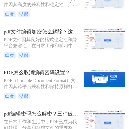
件因其高度的兼容性和稳定性，广泛
应用于文档传输和保存。然而，为了
赞
踩
保护文件内容不被随意编辑或复制，
许多PDF文件都设置了权限密码。当
您需要编辑或复制PDF文件中的内容
pdf文件编辑加密怎么解除？这二种解除加密方法看看！
时，就需要先解除这些权限密码。那
PDF文件因其良好的格式稳定性和跨
么pdf权限密码怎么解除呢？以下将详
平台兼容性，在日常工作和学习中得
细介绍几种解除PDF权限密码的方
到了广泛应用。然而，有时我们可能
法。
赞
踩
会遇到一些被加密的PDF文件，这些
文件限制了编辑、复制或打印等操
作。本文将详细介绍pdf文件编辑加密
PDF怎么取消编辑密码设置？这二个pdf解密方法一定要码住！
怎么解除，以便用户能够自由编辑和
PDF（Portable Document Format）文
使用这些文件。
件因其跨平台兼容性和保持原样打印
的特性，在日常生活和工作中得到了
赞
踩
广泛应用。然而，为了保护PDF文件
的内容不被随意修改，用户往往会为
文件设置编辑密码。但在某些情况
pdf编辑密码怎么解密？三种破解方法来看看！
下，我们可能需要取消这些编辑密码
在日常工作和生活中，PDF已成为我
设置，以便对文件进行编辑或共享。
们处理、分享和存档文件的重要格
本文将详细介绍PDF怎么取消编辑密