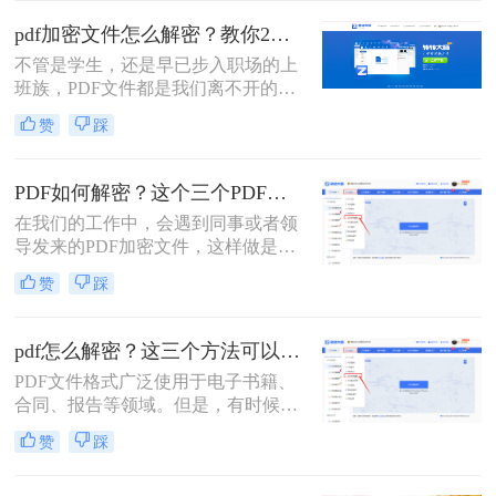
时。下面分享pdf文件加密怎么解除方
pdf加密文件怎么解密？教你2个PDF解密方法！
法，可以帮助你解除PDF加密文件，
​不管是学生，还是早已步入职场的上
一起来了解一下吧！
班族，PDF文件都是我们离不开的一
款工具，毕竟这个格式它兼容性较
赞
踩
广，不易编辑，安全稳定性都较好，
不会因为传输的次数影响文件质量。
有时为了保证PDF的安全性，我们会
PDF如何解密？这个三个PDF解密工具可以帮你！
对文件进行加密操作。可大家知道pdf
在我们的工作中，会遇到同事或者领
加密文件怎么解密吗？今天就能大家
导发来的PDF加密文件，这样做是为
分享二个非常好用的方法！
了保证文件的机密性；而我们每次打
赞
踩
开PDF文件都需要输入密码才能进行
查看与编辑，当文档使用频率较高
时，就会很麻烦。这时我们就需要对
pdf怎么解密？这三个方法可以试一试！
其进行解密，以方便后续的操作，那
PDF文件格式广泛使用于电子书籍、
有什么办法能进行PDF解密呢？当然
合同、报告等领域。但是，有时候我
有，今天小编就为大家推荐三个方
们可能会遇到一些加密的PDF文件，
法，大家一起看看PDF如何解密吧！
赞
踩
这给我们的查看和编辑带来了困扰。
本文将为您介绍pdf怎么解密，让您轻