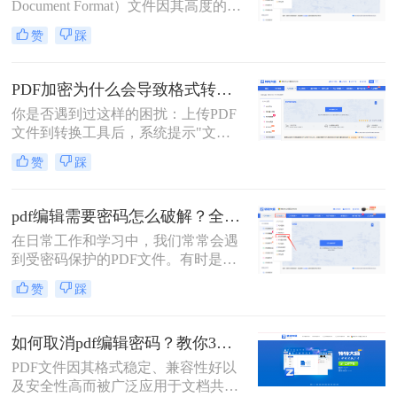
Document Format）文件因其高度的可
移植性和良好的排版保持性而备受青
赞
踩
睐。然而，当这些PDF文件被加密以
保护其内容时，编辑它们便成了一项
挑战。本文将深入探讨pdf文件被加密
PDF加密为什么会导致格式转换失败？3分钟看懂原因与解决方案！
怎样才能编辑，为您提供实用的解决
你是否遇到过这样的困扰：上传PDF
方案。
文件到转换工具后，系统提示"文件
加密，无法转换"？90%的PDF格式转
赞
踩
换失败都源于加密问题！那么PDF加
密为什么会导致格式转换失败呢？本
文将深度解析PDF加密与格式转换的
pdf编辑需要密码怎么破解？全面指南与高效方法详解！
关系，提供安全、合法、零风险的解
在日常工作和学习中，我们常常会遇
决方案，助你轻松解决这一痛点。内
到受密码保护的PDF文件。有时是因
容基于Adobe官方文档，拒绝第三方
为时间久远忘记了密码，有时是接收
风险工具，让你的PDF转换效率提升
赞
踩
了来自同事或客户的加密文件却未能
300%！
及时获取密码。无论原因如何，破解
PDF密码的需求确实存在。那么pdf编
如何取消pdf编辑密码？教你3个解密方法！
辑需要密码怎么破解呢？
PDF文件因其格式稳定、兼容性好以
及安全性高而被广泛应用于文档共享