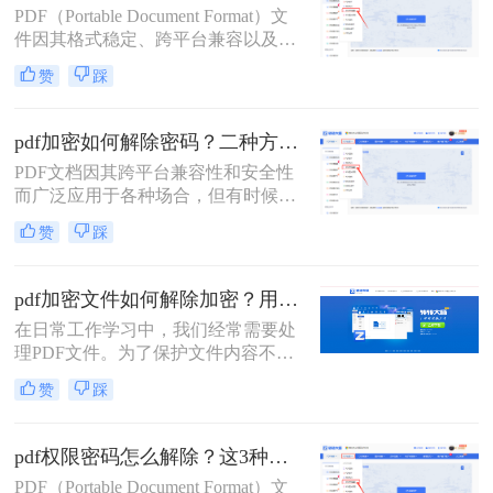
PDF（Portable Document Format）文
法，帮助用户轻松解决这一问题。
件因其格式稳定、跨平台兼容以及保
护内容不被轻易篡改的特性而广泛应
赞
踩
用于各种场合。然而，有时我们可能
会遇到需要编辑一个被设置了编辑密
码的PDF文件，但忘记了密码或没有
pdf加密如何解除密码？二种方法帮你轻松搞定！
权限的情况。那么pdf文件如何解密码
PDF文档因其跨平台兼容性和安全性
呢？本文将详细介绍几种方法来解除
而广泛应用于各种场合，但有时候我
PDF文件的编辑密码，以便能够对其
们可能会遇到需要解除PDF加密密码
进行编辑。
赞
踩
的情况。那么pdf加密如何解除密码
呢？以下将详细介绍几种常用的方法
来解除PDF加密密码。
pdf加密文件如何解除加密？用这3个方法2秒立即解密
在日常工作学习中，我们经常需要处
理PDF文件。为了保护文件内容不被
非法复制和传播，许多PDF文件都会
赞
踩
设置加密。然而，当我们需要编辑或
分享这些加密PDF文件时，解除加密
成为了首要任务。本文将为您详细介
pdf权限密码怎么解除？这3种破解方法来看看！
绍pdf加密文件如何解除加密，让您轻
PDF（Portable Document Format）文
松应对各种场景。