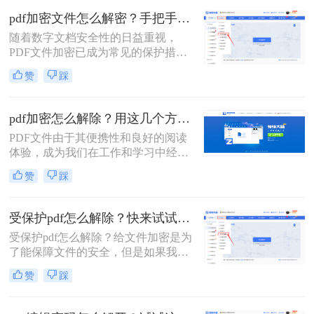
那么就绕不开对PDF文件进行加密的
pdf加密文件怎么解密？手把手教你3个简单方法！
流程，下面就来给大家详细的讲解一
随着数字文档安全性的日益重视，
下吧。
PDF文件加密已成为常见的保护措
施。加密的PDF文件需要特定的密码
赞
踩
或密钥才能打开和阅读，这有助于保
护文件内容不被未经授权的人员访
问。然而，有时我们可能会遇到需要
pdf加密怎么解除？用这几个方法1秒立即解密！
解密PDF文件的情况，比如忘记密码
PDF文件由于其便携性和良好的阅读
或需要编辑文件内容。那么pdf加密文
体验，成为我们在工作和学习中经常
件怎么解密​呢？本文将为您介绍几种
使用的文件格式之一。然而，当遇到
常见的PDF解密方法。
赞
踩
加密的PDF文件时，我们可能无法直
接打开或编辑其中的内容。本文将详
细介绍PDF加密怎么解除，帮助您轻
受保护pdf怎么解除？快来试试这三种方法！
松访问文件内容。
受保护pdf怎么解除？给文件加密是为
了能保障文件的安全，但是如果我们
需要快速打开一些PDF文件的话，必
赞
踩
须先将文件解密，但是想顺利解除
PDF文件密码的话还是要借助一些专
业的工具的，今天给大家分享PDF解