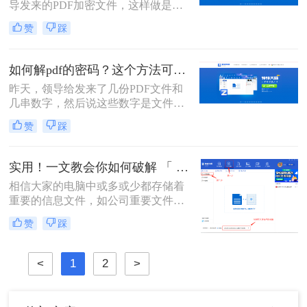
导发来的PDF加密文件，这样做是为
了保证文件的机密性；而我们每次打
赞
踩
开PDF文件都需要输入密码才能进行
查看与编辑，当文档使用频率较高
时，就会很麻烦。这时我们就需要对
如何解pdf的密码？这个方法可以试一试1
其进行解密，以方便后续的操作，那
昨天，领导给发来了几份PDF文件和
有什么办法能进行PDF解密呢？当然
几串数字，然后说这些数字是文件的
有，今天小编就为大家推荐个方法，
密码，让我将这几份文件里面的信息
大家一起看看pdf如何解除密码吧！
赞
踩
整理一下，汇总成一个文档发给他。
在进行整理的过程中，由于需要频繁
的开关文件，感觉非常的不方便，于
实用！一文教会你如何破解 「 PDF 」文件密码!
是我就用软件将PDF文件进行了解
相信大家的电脑中或多或少都存储着
密，整理的速度一下子就提升了不
重要的信息文件，如公司重要文件、
少。那么大家知道如何解pdf的密码
经常用的办公资料、一些照片或者视
吗？不知道的话就跟着我一起来看看
赞
踩
频。这些对于大家来说极为珍贵的资
这个方法吧。
源，能够保护起来最好的途径就是加
密，加密后就不怕别人访问和信息外
<
1
2
>
泄了。