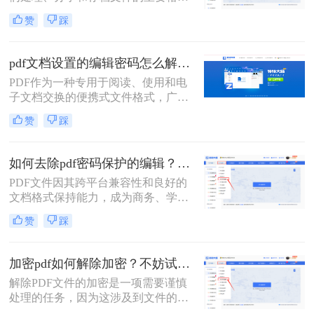
式。然而，当遇到加密的PDF文件，
码设置。
赞
踩
特别是那些限制了编辑的文件时，我
们可能会感到束手无策。那么pdf编辑
密码怎么解密呢？本文将详细介绍三
pdf文档设置的编辑密码怎么解除？这二个解密方法非常简单！
种有效的PDF编辑密码解密方法，帮
PDF作为一种专用于阅读、使用和电
助您轻松应对这一问题。
子文档交换的便携式文件格式，广泛
应用于各种场景。然而，有时我们会
赞
踩
遇到一些PDF文档设置了编辑密码，
限制了我们对文档进行编辑或修改。
这时，我们就需要找到一些方法来解
如何去除pdf密码保护的编辑？教你两个小方法！
除这些密码。那么pdf文档设置的编辑
PDF文件因其跨平台兼容性和良好的
密码怎么解除呢？下面将介绍二种有
文档格式保持能力，成为商务、学习
效的PDF编辑密码解除方法。
和日常工作中不可或缺的文件格式。
赞
踩
然而，为了保护文件不被随意修改，
许多PDF文件都设置了密码保护，特
别是编辑权限的限制。本文将详细介
加密pdf如何解除加密？不妨试试这两种方法！
绍如何去除pdf密码保护的编辑，特别
解除PDF文件的加密是一项需要谨慎
是编辑权限的限制，以便用户能够自
处理的任务，因为这涉及到文件的安
由编辑和修改文件内容。
全性和机密性。在解除加密之前，确