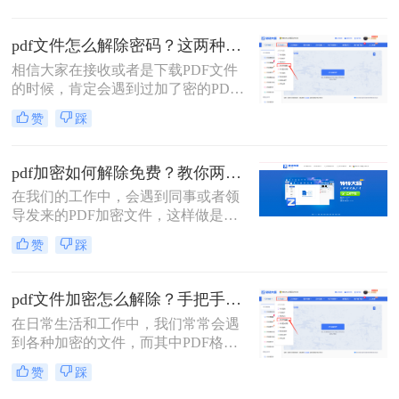
解如何解密是至关重要的。本文将介
绍pdf编辑加密文件怎么解密的方法，
pdf文件怎么解除密码？这两种解密方法很简单！
帮助您重新获得文件的编辑权限。
相信大家在接收或者是下载PDF文件
的时候，肯定会遇到过加了密的PDF
文件，这就让我们每次打开都需要输
赞
踩
入文件密码，时间久了还可能会忘记
密码，造成影响文件使用的后果。那
么pdf文件怎么解除密码呢？方法很简
pdf加密如何解除免费？教你两种方法，轻松解锁pdf文件！
单，给大家分享两种解决方法，其中
在我们的工作中，会遇到同事或者领
一种手机上就能完成，来一起看看
导发来的PDF加密文件，这样做是为
吧。
了保证文件的机密性；而我们每次打
赞
踩
开PDF文件都需要输入密码才能进行
查看与编辑，当文档使用频率较高
时，就会很麻烦。
pdf文件加密怎么解除？手把手教你2个简单方法！
在日常生活和工作中，我们常常会遇
到各种加密的文件，而其中PDF格式
的文件加密情况也较为常见。PDF文
赞
踩
件的加密和解除是一个常见的需求，
特别是在处理重要文件或敏感信息