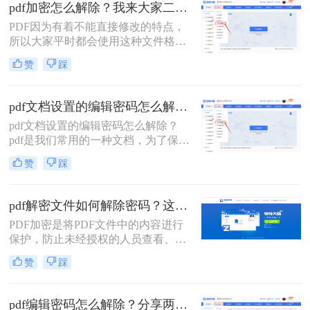
松应对各种PDF密码问题。
pdf加密怎么解除？我来大家二个方法！
PDF因为有着不能直接修改的特点，
所以大家平时都会使用这种文件格式
来存储重要的文件，不过虽然它不能
赞
踩
直接修改，但是别人还是可以随意查
看的。那要是我们不想别人随意查看
自己的PDF文件应该怎么办呢？其实
pdf文档设置的编辑密码怎么解除？分享几个解密方法！
很简单，只要对文件进行加密就行
pdf文档设置的编辑密码怎么解除？
了，那大家知道pdf加密怎么解除吗？
pdf是我们常用的一种文档，为了保护
如果不知道就接着看下去吧，我来教
pdf文档的信息安全，很多人会将pdf
大家二个方法。
赞
踩
文档进行加密。但是如果你需要对pdf
文档进行编辑修改，却忘记了密码的
时候应该怎么办呢？这个时候就需要
pdf解密文件如何解除密码？这两种解密方法很简单
对文档进行解除密码保护的操作了。
PDF加密是将PDF文件中的内容进行
在这种情况下，你可以采用一些方法
保护，防止未经授权的人员查看、复
来解决这个问题。下面就给大家介绍
制、编辑或打印文档内容。那有时候
三种解除pdf密码保护的方法。
赞
踩
我们也要解除这些加密的文档该怎么
操作呢，今天我来推荐pdf解密文件如
何解除密码方法帮助大家解决这个问
pdf编辑密码怎么解除？分享两种解除密码的方法！