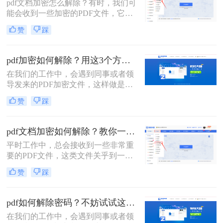
pdf文档加密怎么解除​？有时，我们可
问题在于我们已获得PDF文件去编辑
能会收到一些加密的PDF文件，它们
使用，但是也要每开启一次都要输入
不允许我们对其进行编辑或打印。这
一次密码，比较繁琐，所以干脆可以
赞
踩
时，我们需要使用PDF解密工具，以
解除密码，今天教给你一个在线解除
便能够轻松地解除PDF加密并对其进
文件密码的方法，感兴趣的小伙伴一
行编辑。那么接下来就给大家介绍一
起来看看。
pdf加密如何解除？用这3个方法立即解密！
下pdf加密解除的方法。
在我们的工作中，会遇到同事或者领
导发来的PDF加密文件，这样做是为
了保证文件的机密性；而我们每次打
赞
踩
开PDF文件都需要输入密码才能进行
查看与编辑，当文档使用频率较高
时，就会很麻烦。这时我们就需要对
pdf文档加密如何解除？教你一招解除PDF权限密码！
其进行解密，以方便后续的操作，那
平时工作中，总会接收到一些非常重
有什么办法能进行PDF解密呢？当然
要的PDF文件，这类文件关乎到一些
有，今天小编就为大家推荐2个方
机密信息，所以我们需要对这类文件
法，大家一起看看pdf加密如何解除
赞
踩
进行加密处理；那么pdf文档加密如何
吧！
解除呢？这里整理了几种，希望能对
大家有所帮助！
pdf如何解除密码？不妨试试这两种方法！
在我们的工作中，会遇到同事或者领