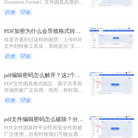
Document Format）文件因其高度的可
移植性和良好的排版保持性而备受青
赞
踩
睐。然而，当这些PDF文件被加密以
保护其内容时，编辑它们便成了一项
挑战。本文将深入探讨pdf文件被加密
PDF加密为什么会导致格式转换失败？3分钟看懂原因与解决方案！
怎样才能编辑，为您提供实用的解决
你是否遇到过这样的困扰：上传PDF
方案。
文件到转换工具后，系统提示"文件
加密，无法转换"？90%的PDF格式转
赞
踩
换失败都源于加密问题！那么PDF加
密为什么会导致格式转换失败呢？本
文将深度解析PDF加密与格式转换的
pdf编辑密码怎么解开？这2个方法帮你实现！
关系，提供安全、合法、零风险的解
PDF文件因其格式稳定、易于共享和
决方案，助你轻松解决这一痛点。内
存储而被广泛应用。然而，有时我们
容基于Adobe官方文档，拒绝第三方
会遇到需要编辑或修改受密码保护的
风险工具，让你的PDF转换效率提升
赞
踩
PDF文件的情况。那么pdf编辑密码怎
300%！
么解开呢？本文将介绍两种解开PDF
编辑密码的方法。
pdf文件编辑密码怎么破除？分享两种方法详解！
PDF文件因其跨平台性和安全性而被
广泛使用，但有时候我们可能会遇到