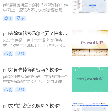
题，快来看看！
pdf编辑密码怎么解除？在我们的工作
学习上，应该有不少人都需要使用到
PDF文件格式，毕竟这个格式它兼容
赞
踩
性较广，且不易编辑，能较好的保存
文件。 不过有时候我们为了防止文件
被人随意查看，都会选择给文档加
pdf去除编辑密码怎么弄？快来试试这两种方法！
密，今天就来教大家二种方法，轻松
PDF文件是一种非常常见的文件格
给PDF文档加密。
式，它被广泛地应用于工作学习各个
领域。由于PDF文件中的内容往往十
赞
踩
分重要，因此，为了保护其内容不被
非法获取，很多人选择加密PDF文
件。但是，如果你收到了加密的PDF
pdf如何去掉编辑密码？教你一种解除密码的在线方法！
文件但忘记了密码，该怎么办呢？下
pdf如何去掉编辑密码，在接收到一个
面，小编就给大家分享pdf去除编辑密
带有密码的PDF文件后，如何才能解
码怎么弄的方法，一起来学习一下
除文件中的密码？在当今这个互联网
吧。
赞
踩
时代下，必须随时具备防范意识来维
护自身利益免受侵犯。这一意识当然
还包括到我们每天传输文件之中，而
pdf文档加密怎么解除？教你2个pdf解密方法！
最为普遍的是为PDF文件添加密码。