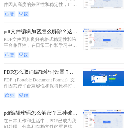
件因其高度的兼容性和稳定性，广泛
应用于文档传输和保存。然而，为了
赞
踩
保护文件内容不被随意编辑或复制，
许多PDF文件都设置了权限密码。当
您需要编辑或复制PDF文件中的内容
pdf文件编辑加密怎么解除？这二种解除加密方法看看！
时，就需要先解除这些权限密码。那
PDF文件因其良好的格式稳定性和跨
么pdf权限密码怎么解除呢？以下将详
平台兼容性，在日常工作和学习中得
细介绍几种解除PDF权限密码的方
到了广泛应用。然而，有时我们可能
法。
赞
踩
会遇到一些被加密的PDF文件，这些
文件限制了编辑、复制或打印等操
作。本文将详细介绍pdf文件编辑加密
PDF怎么取消编辑密码设置？这二个pdf解密方法一定要码住！
怎么解除，以便用户能够自由编辑和
PDF（Portable Document Format）文
使用这些文件。
件因其跨平台兼容性和保持原样打印
的特性，在日常生活和工作中得到了
赞
踩
广泛应用。然而，为了保护PDF文件
的内容不被随意修改，用户往往会为
文件设置编辑密码。但在某些情况
pdf编辑密码怎么解密？三种破解方法来看看！
下，我们可能需要取消这些编辑密码
在日常工作和生活中，PDF已成为我
设置，以便对文件进行编辑或共享。
们处理、分享和存档文件的重要格
本文将详细介绍PDF怎么取消编辑密