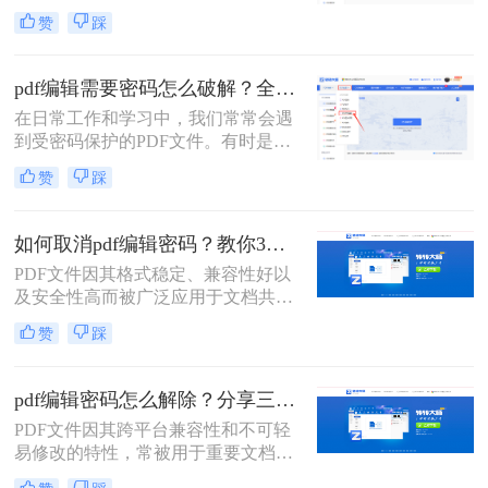
设置了编辑密码的PDF文件，这限制
赞
踩
了我们对文件的编辑和修改。那么pdf
文件编辑密码怎么破除呢？本文将介
绍两种破除PDF文件编辑密码的方
pdf编辑需要密码怎么破解？全面指南与高效方法详解！
法。
在日常工作和学习中，我们常常会遇
到受密码保护的PDF文件。有时是因
为时间久远忘记了密码，有时是接收
赞
踩
了来自同事或客户的加密文件却未能
及时获取密码。无论原因如何，破解
PDF密码的需求确实存在。那么pdf编
如何取消pdf编辑密码？教你3个解密方法！
辑需要密码怎么破解呢？
PDF文件因其格式稳定、兼容性好以
及安全性高而被广泛应用于文档共享
和存储。然而，有时我们可能需要取
赞
踩
消PDF文件的编辑密码，以便进行进
一步的编辑或修改。那么如何取消pdf
编辑密码呢？本文将介绍三种取消
pdf编辑密码怎么解除？分享三种实用方法！
PDF编辑密码的方法。
PDF文件因其跨平台兼容性和不可轻
易修改的特性，常被用于重要文档的
存储和传输。然而，当PDF文件被设