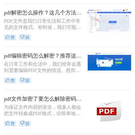
文件，这些文件通常设有密码保护，
以防止未经授权的修改。那么pdf编辑
pdf解密怎么操作？这几个方法可以试一试！
密码怎么解开呢？本文将介绍几种解
PDF文件是我们日常生活和工作中常
开PDF编辑密码的有效方法，帮助您
见的文件格式。有时候，我们可能会
轻松应对这一挑战。
遇到一些加密的PDF文件，这给我们
赞
踩
的阅读和编辑带来了一些困扰。那
么，pdf解密怎么操作呢？本文将为你
介绍解密PDF文件的几种方法，帮助
pdf编辑密码怎么解密？推荐这三种PDF解码方法！
你轻松解锁你的文件。
在日常工作和生活中，我们经常会遇
到需要编辑PDF文件的情况。然而，
有些PDF文件会设置密码保护，限制
赞
踩
了我们对其内容的修改和编辑。那
么，pdf编辑密码怎么解密呢？本文将
为您介绍几种常见的解密方法，让您
pdf文件加密了要怎么解除密码？教你2个PDF解密方法
轻松应对这一问题。
为保证文件内容的安全，很多人都会
把文件转换成PDF格式，但简单地将
PDF格式转换成PDF格式是不够的，
赞
踩
所以还会在文件上加一个“锁”，想要
了解pdf文件加密了要怎么解除密码，