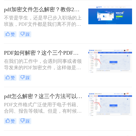
时。下面分享pdf文件加密怎么解除方
pdf加密文件怎么解密？教你2个PDF解密方法！
法，可以帮助你解除PDF加密文件，
​不管是学生，还是早已步入职场的上
一起来了解一下吧！
班族，PDF文件都是我们离不开的一
款工具，毕竟这个格式它兼容性较
赞
踩
广，不易编辑，安全稳定性都较好，
不会因为传输的次数影响文件质量。
有时为了保证PDF的安全性，我们会
PDF如何解密？这个三个PDF解密工具可以帮你！
对文件进行加密操作。可大家知道pdf
在我们的工作中，会遇到同事或者领
加密文件怎么解密吗？今天就能大家
导发来的PDF加密文件，这样做是为
分享二个非常好用的方法！
了保证文件的机密性；而我们每次打
赞
踩
开PDF文件都需要输入密码才能进行
查看与编辑，当文档使用频率较高
时，就会很麻烦。这时我们就需要对
pdf怎么解密？这三个方法可以试一试！
其进行解密，以方便后续的操作，那
PDF文件格式广泛使用于电子书籍、
有什么办法能进行PDF解密呢？当然
合同、报告等领域。但是，有时候我
有，今天小编就为大家推荐三个方
们可能会遇到一些加密的PDF文件，
法，大家一起看看PDF如何解密吧！
赞
踩
这给我们的查看和编辑带来了困扰。
本文将为您介绍pdf怎么解密，让您轻