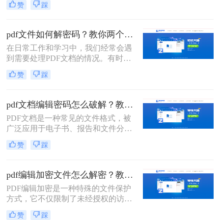
赞
踩
保你了解加密的类型和原因，并拥有
合法的权利和合适的工具来进行解密
操作。那么加密pdf如何解除加密呢？
pdf文件如何解密码？教你两个方法！
以下是一些常见的解除PDF文件加密
在日常工作和学习中，我们经常会遇
的方法。
到需要处理PDF文档的情况。有时候
我们会遇到一些加密的PDF文件，这
赞
踩
时候如果没有密码，我们就无法进行
编辑、复制或打印等操作。那么，pdf
文件如何解密码呢？本文将为大家介
pdf文档编辑密码怎么破解？教你二招轻松解决！
绍几种常见的破解PDF密码的方法。
PDF文档是一种常见的文件格式，被
广泛应用于电子书、报告和文件分享
等领域。然而，有时我们可能会遇到
赞
踩
需要编辑或打开被密码保护的PDF文
档的情况。那么pdf文档编辑密码怎么
破解呢？在本文中，我将为您介绍几
pdf编辑加密文件怎么解密？教你两个小方法。
种快速破解PDF文档密码的方法。
PDF编辑加密是一种特殊的文件保护
方式，它不仅限制了未经授权的访
问，还阻止了对文件的编辑。如果您
赞
踩
需要编辑一个PDF编辑加密文件，了