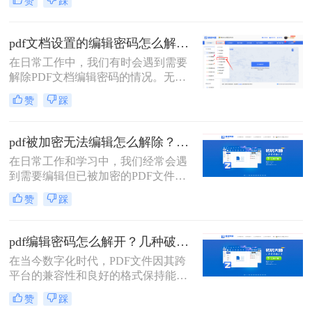
赞
踩
置了编辑密码时，我们就需要采取一
些方法来解除密码以便进行编辑。那
么pdf编辑密码怎么解除呢？本文将介
pdf文档设置的编辑密码怎么解除？分享二种常用解除方式！
绍三种解除PDF编辑密码的方法。
在日常工作中，我们有时会遇到需要
解除PDF文档编辑密码的情况。无论
是为了方便查阅还是为了进一步编
赞
踩
辑，了解如何安全有效地解除PDF文
档的编辑密码是非常有用的。那么pdf
文档设置的编辑密码怎么解除呢？本
pdf被加密无法编辑怎么解除？教你4招轻松摆平！
文将介绍两种常见的解除PDF文档编
在日常工作和学习中，我们经常会遇
辑密码的方法，并提供相应的推荐工
到需要编辑但已被加密的PDF文件。
具及操作步骤。
这些加密措施通常是为了保护文件的
赞
踩
机密性和完整性，但在某些情况下，
我们可能需要修改文件内容。本文将
详细介绍如pdf被加密无法编辑怎么解
pdf编辑密码怎么解开？几种破解方法来试试看！
除，并提供一系列实用的步骤和策
在当今数字化时代，PDF文件因其跨
略。
平台的兼容性和良好的格式保持能力
而广泛应用于各个领域。然而，有时
赞
踩
我们会遇到一些带有编辑限制的PDF