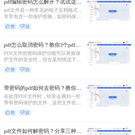
pdf编辑密码怎么解开？试试这三种解除方法！
密方法。
pdf文件是一种常见的电子文档格式，
常常包含一些保护措施，如密码保护
和权限设置。这些保护措施可以确保
赞
踩
只有授权用户才能访问或编辑文件，
从而保护文件的机密性和完整性。然
而，有时可能需要解除这些保护措施
pdf怎么取消密码？教你3个pdf解密方法！
以便进行更广泛的操作。那么pdf编辑
PDF文件的密码保护功能可以有效保
密码怎么解开​呢？以下是一些常见的
护文件的安全性，但在某些情况下，
解密方法。
您可能需要取消这些密码以便更方便
赞
踩
地访问和编辑文件。那么pdf怎么取消
密码呢？本文将介绍三种简单实用的
方法，帮助您轻松取消PDF文件的密
带密码的pdf如何去密码？教你3个pdf解密方法！
码。
在处理PDF文件时，经常会遇到一些
带有密码保护的文件，这些文件在打
开或编辑时需要输入相应的密码。为
赞
踩
了更方便地使用这些文件，去除密码
成为了一个常见的需求。那么带密码
的pdf如何去密码呢？本文将详细介绍
pdf文件如何解密码？分享三种解除密码的方法！
几种去除带密码PDF文件密码的方