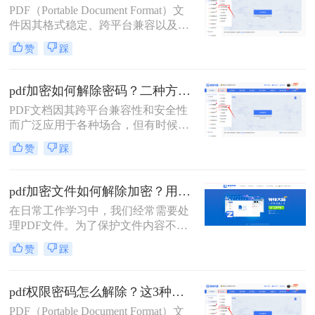
PDF（Portable Document Format）文
法，帮助用户轻松解决这一问题。
件因其格式稳定、跨平台兼容以及保
护内容不被轻易篡改的特性而广泛应
赞
踩
用于各种场合。然而，有时我们可能
会遇到需要编辑一个被设置了编辑密
码的PDF文件，但忘记了密码或没有
pdf加密如何解除密码？二种方法帮你轻松搞定！
权限的情况。那么pdf文件如何解密码
PDF文档因其跨平台兼容性和安全性
呢？本文将详细介绍几种方法来解除
而广泛应用于各种场合，但有时候我
PDF文件的编辑密码，以便能够对其
们可能会遇到需要解除PDF加密密码
进行编辑。
赞
踩
的情况。那么pdf加密如何解除密码
呢？以下将详细介绍几种常用的方法
来解除PDF加密密码。
pdf加密文件如何解除加密？用这3个方法2秒立即解密
在日常工作学习中，我们经常需要处
理PDF文件。为了保护文件内容不被
非法复制和传播，许多PDF文件都会
赞
踩
设置加密。然而，当我们需要编辑或
分享这些加密PDF文件时，解除加密
成为了首要任务。本文将为您详细介
pdf权限密码怎么解除？这3种破解方法来看看！
绍pdf加密文件如何解除加密，让您轻
PDF（Portable Document Format）文
松应对各种场景。