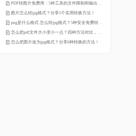
PDF转图片免费用：5种工具的文件限制和输出质量对比！
JPG怎么压
图片怎么转jpg格式？分享5个实用转换方法！
png是什么格式 怎么转jpg格式？5种安全免费转换方法全解析！
电脑上怎么压
怎么把pdf文件大小变小一点？四种方法对比，一看就懂！
如何压缩视频
怎么把图片改为jpg格式？分享6种转换的方法！