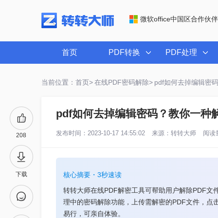
微软office中国区合作伙伴
首页
PDF转换
PDF处理
当前位置：首页>
在线PDF密码解除>
pdf如何去掉编辑
pdf如何去掉编辑密码？教你一种
发布时间：2023-10-17 14:55:02
来源：
转转大师
阅读量
208
下载
核心摘要・3秒速读
转转大师在线PDF解密工具可帮助用户解除PDF文
理中的密码解除功能，上传需解密的PDF文件，点
易行，可亲自体验。