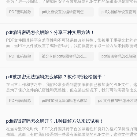
是为了进一步编辑，了解如何安全有效地解除PDF文档的编辑密码是非常有用
文档设置的编辑密码怎么解除呢？本文将介绍两种常见的解除PDF文档编
PDF密码解除
pdf文档设置的编辑密码怎么解除
pdf文档解除设置密码
提供相应的推荐工具及操作步骤。
pdf编辑密码怎么解除？分享三种实用方法！
PDF文件因其跨平台兼容性和不可轻易修改的特性，常被用于重要文档的
而，当PDF文件被设置了编辑密码时，我们就需要采取一些方法来解除密
那么pdf编辑密码怎么解除呢？本文将介绍三种解除PDF编辑密码的方法。
PDF密码解除
被分享的pdf权限密码怎么解除
pdf编辑密码怎么解除
pdf被加密无法编辑怎么解除？教你4招轻松摆平！
在日常工作和学习中，我们经常会遇到需要编辑但已被加密的PDF文件。
是为了保护文件的机密性和完整性，但在某些情况下，我们可能需要修改
详细介绍如pdf被加密无法编辑怎么解除，并提供一系列实用的步骤和策略
PDF密码解除
pdf被加密无法编辑怎么解除
pdf文件被加密,怎样才
pdf编辑密码怎么解开？几种破解方法来试试看！
在当今数字化时代，PDF文件因其跨平台的兼容性和良好的格式保持能力
领域。然而，有时我们会遇到一些带有编辑限制的PDF文件，这些文件通