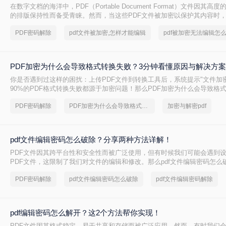
在数字文档的海洋中，PDF（Portable Document Format）文件因其
的排版保持性而备受青睐。然而，当这些PDF文件被加密以保护其内容时
一项挑战。本文将深入探讨pdf文件被加密怎样才能编辑，为您提供实用的
PDF密码解除
pdf文件被加密,怎样才能编辑
pdf被加密无法编辑怎
PDF加密为什么会导致格式转换失败？3分钟看懂原因与解决方
你是否遇到过这样的困扰：上传PDF文件到转换工具后，系统提示"文件加
90%的PDF格式转换失败都源于加密问题！那么PDF加密为什么会导致格
文将深度解析PDF加密与格式转换的关系，提供安全、合法、零风险的解
PDF密码解除
PDF加密为什么会导致格式转换失败
加密与解密pdf
解决这一痛点。内容基于Adobe官方文档，拒绝第三方风险工具，让你的P
300%！
pdf文件编辑密码怎么破除？分享两种方法详解！
PDF文件因其跨平台性和安全性而被广泛使用，但有时候我们可能会遇到
PDF文件，这限制了我们对文件的编辑和修改。那么pdf文件编辑密码怎么
介绍两种破除PDF文件编辑密码的方法。
PDF密码解除
pdf文件编辑密码怎么破除
pdf文件编辑密码解除
pdf编辑密码怎么解开？这2个方法帮你实现！
PDF文件因其格式稳定、易于共享和存储而被广泛应用。然而，有时我们