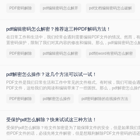
以防止未经授权的修改。那么pdf编辑密码怎么解开呢？本文将介绍几种解开
PDF密码解除
pdf编辑密码怎么解开
pdf文档编辑密码怎么破解
的有效方法，帮助您轻松应对这一挑战。
pdf编辑密码怎么解密？推荐这三种PDF解码方法！
在日常工作和生活中，我们经常会遇到需要编辑PDF文件的情况。然而，有
置密码保护，限制了我们对其内容的修改和编辑。那么，pdf编辑密码怎么
为您介绍几种常见的解密方法，让您轻松应对这一问题。
PDF密码解除
pdf编辑密码怎么解密
pdf转word有密码怎么解密
pdf解密怎么操作？这几个方法可以试一试！
PDF文件是我们日常生活和工作中常见的文件格式。有时候，我们可能会
PDF文件，这给我们的阅读和编辑带来了一些困扰。那么，pdf解密怎么操
你介绍解密PDF文件的几种方法，帮助你轻松解锁你的文件。
PDF密码解除
pdf解密怎么操作
pdf密码解除的在线操作方法
受保护pdf怎么解除？快来试试这三种方法！
受保护pdf怎么解除？给文件加密是为了能保障文件的安全，但是如果我们
些PDF文件的话，必须先将文件解密，但是想顺利解除PDF文件密码的话
业的工具的，今天给大家分享PDF解密方法。