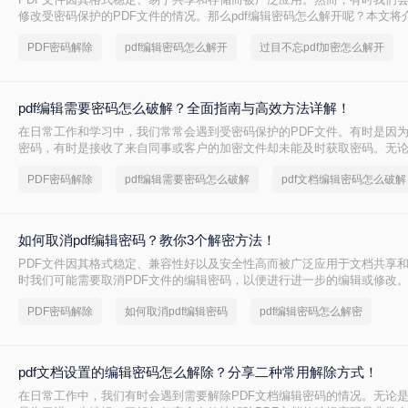
修改受密码保护的PDF文件的情况。那么pdf编辑密码怎么解开呢？本文将
PDF编辑密码的方法。
PDF密码解除
pdf编辑密码怎么解开
过目不忘pdf加密怎么解开
pdf编辑需要密码怎么破解？全面指南与高效方法详解！
在日常工作和学习中，我们常常会遇到受密码保护的PDF文件。有时是因
密码，有时是接收了来自同事或客户的加密文件却未能及时获取密码。无
PDF密码的需求确实存在。那么pdf编辑需要密码怎么破解呢？
PDF密码解除
pdf编辑需要密码怎么破解
pdf文档编辑密码怎么破解
如何取消pdf编辑密码？教你3个解密方法！
PDF文件因其格式稳定、兼容性好以及安全性高而被广泛应用于文档共享
时我们可能需要取消PDF文件的编辑密码，以便进行进一步的编辑或修改
pdf编辑密码呢？本文将介绍三种取消PDF编辑密码的方法。
PDF密码解除
如何取消pdf编辑密码
pdf编辑密码怎么解密
pdf文档设置的编辑密码怎么解除？分享二种常用解除方式！
在日常工作中，我们有时会遇到需要解除PDF文档编辑密码的情况。无论