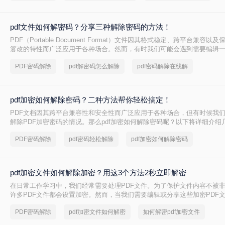
pdf文件如何解密码？分享三种解除密码的方法！
PDF（Portable Document Format）文件因其格式稳定、跨平台兼容
篡改的特性而广泛应用于各种场合。然而，有时我们可能会遇到需要编辑
密码的PDF文件，但忘记了密码或没有权限的情况。那么pdf文件如何解密
PDF密码解除
pdf解密码怎么解除
pdf密码解除在线解
细介绍几种方法来解除PDF文件的编辑密码，以便能够对其进行编辑。
pdf加密如何解除密码？二种方法帮你轻松搞定！
PDF文档因其跨平台兼容性和安全性而广泛应用于各种场合，但有时候我
解除PDF加密密码的情况。那么pdf加密如何解除密码呢？以下将详细介绍
来解除PDF加密密码。
PDF密码解除
pdf密码轻松解除
pdf加密如何解除密码
pdf加密文件如何解除加密？用这3个方法2秒立即解密
在日常工作学习中，我们经常需要处理PDF文件。为了保护文件内容不被
许多PDF文件都会设置加密。然而，当我们需要编辑或分享这些加密PDF
成为了首要任务。本文将为您详细介绍pdf加密文件如何解除加密，让您轻
PDF密码解除
pdf加密文件如何解密
如何解密pdf加密文件
景。