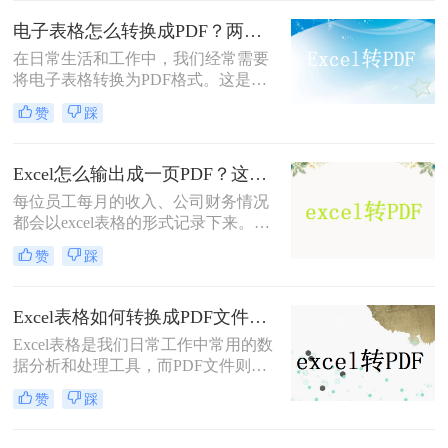
任务。
电子表格怎么转换成PDF？两种方法轻松学会！
在日常生活和工作中，我们经常需要
将电子表格转换为PDF格式。这是因
为PDF文件具有跨平台、不可编辑的
赞
踩
特点，能够确保表格内容的完整性和
安全性。你知道电子表格怎么转换成
PDF吗？很多人都不知道怎么转换，
Excel怎么输出成一页PDF？这三种方法可以解决！
所以小编今天就来给大家分享一下转
每位员工每月的收入、公司财务情况
换方法。
都会以excel表格的形式记录下来。一
些企业由于人数众多，他们的薪水水
赞
踩
平大部分是不同的。为避免工资表被
别人擅自修改而造成的财务问题，都
会把Excel怎么输出成一页PDF保存。
Excel表格如何转换成PDF文件？试试这二个办法！
那么要怎么将Excel转PDF呢？小编就
Excel表格是我们日常工作中常用的数
把excel转换pdf的操作方法告诉大家。
据分析和处理工具，而PDF文件则是
一种跨平台、不可编辑的文档格式，
赞
踩
适用于在不同设备和操作系统间共享
和传输数据。因此，将Excel表格转换