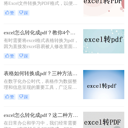
将Excel文件转换为PDF格式，以便于
分享、打印或保存为不可编辑的文
赞
踩
档。PDF格式因其跨平台兼容性好、
排版固定等优点而备受青睐。那么
Excel如何转PDF文档格式呢？下面，
excel怎么转化成pdf？教你4个方法轻松对应！
我将为您详细介绍几种将Excel文件转
换为PDF文档格式的方法。
有时需要将excel格式表格转换为pdf，
因为直接发excel容易被人修改里面的
数据，因此我们需要将excel怎么转化
赞
踩
成pdf，以防止修改。以下是如何将
excel转pdf的操作流程，需要的盆友看
起来。
表格如何转换成pdf？三种方法轻松学会！
在数字化办公时代，表格作为数据整
理和信息呈现的重要工具，广泛应用
于各个领域。然而，为了确保表格在
赞
踩
不同平台和设备上的准确展示，将表
格转换为PDF格式成为了一个常见的
需求。PDF文件具有跨平台兼容性、
excel怎么转化成pdf？这二种方法你可以试试！
格式稳定性和易于分享的特点，使得
在日常办公和学习中，我们经常需要
它成为表格转换的理想选择。那么表