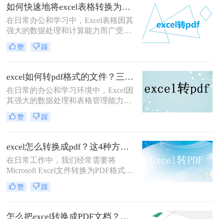
为了首选。那么如何将excel转pdf文件
如何快速地将excel表格转换为pdf文件格式？有这三种方法可以快速转换！
格式呢？本文将详细介绍几种将Excel
在日常办公和学习中，Excel表格因其
文件转换为PDF文件的方法，帮助用
强大的数据处理和计算能力而广受欢
户轻松实现这一转换过程。
迎。然而，在某些情况下，我们可能
赞
踩
需要将Excel表格转换为PDF文件格
式，以便更好地进行分享、打印或存
档。PDF文件具有跨平台兼容性好、
excel如何转pdf格式的文件？三招教你轻松转换！
格式固定不易被篡改等优点，非常适
在日常的办公和学习环境中，Excel因
合用于这些场景。那么如何快速地将
其强大的数据处理和表格管理能力，
excel表格转换为pdf文件格式呢？本文
成为了不可或缺的工具。然而，在需
将介绍几种快速将Excel表格转换为
赞
踩
要将数据分享给没有Excel软件的用
PDF文件的方法。
户、进行打印或存档时，将Excel文件
转换为PDF格式成为了一个常见的需
excel怎么转换成pdf？这4种方法很实用！
求。PDF格式以其跨平台兼容性好、
在日常工作中，我们经常需要将
格式固定、不易被篡改等特点，非常
Microsoft Excel文件转换为PDF格式，
适合用于这些场景。那么excel如何转
以保持数据的格式不变，便于分享和
pdf格式的文件呢？本文将详细介绍几
赞
踩
打印。PDF格式的文件具有跨平台兼
种将Excel文件转换为PDF格式的方
容性，能够确保文档在任何设备上看
法。
起来都与原样一致。本文将详细介绍
怎么把excel转换成PDF文档？这4种方法任你选择！