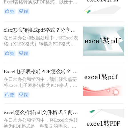
Excel表格转换成PDF格式，以便于分
享、存档或打印。那么excel怎么转成
赞
踩
pdf格式呢？本文将详细介绍三种将
Excel转换成PDF的方法。
xlsx怎么转换成pdf格式？分享三种高效转换方法！
在日常办公和数据处理中，将Excel表
格（XLSX格式）转换为PDF格式已
成为一项常见的任务。PDF格式具有
赞
踩
跨平台兼容性、格式稳定性和安全性
等优点，使得它在文件共享、存档和
打印等方面具有显著优势。那么xlsx
Excel电子表格转PDF怎么转？推荐这四种方法给大家！
怎么转换成pdf格式呢？本文将介绍三
​在日常办公和学习中，我们经常需要
种将XLSX转换成PDF的方法。
将Excel电子表格转换为PDF格式，以
便于在不改变格式的前提下进行分
赞
踩
享、打印或存档。那么Excel电子表格
转PDF怎么转呢？本文将详细介绍几
种将Excel电子表格转换为PDF的方
excel怎么样转pdf文件格式？两分钟教会你三种方法
法，并给出具体的操作步骤和注意事
在日常办公和学习中，将Excel文件转
项。
换为PDF格式是一种常见的需求。