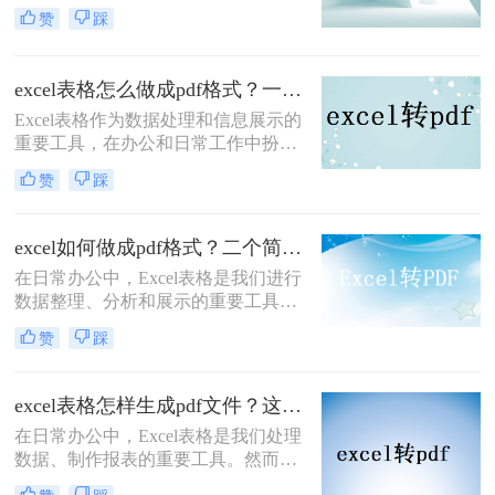
共享、打印或保存文件。PDF格式具
赞
踩
有跨平台、不易被篡改的特点，能够
确保表格的原始格式和内容在传输和
查看时保持不变。那么表格如何转换
excel表格怎么做成pdf格式？一分钟教会你三个方法！
成pdf呢？本文将介绍三种将表格转换
Excel表格作为数据处理和信息展示的
为PDF的方法，帮助您轻松实现这一
重要工具，在办公和日常工作中扮演
目标。
着举足轻重的角色。然而，有时我们
赞
踩
需要将Excel表格转换为PDF格式，以
便更好地分享、打印或存档。PDF格
式能够保持文档的原貌，确保在不同
excel如何做成pdf格式？二个简单的方法教大家！
平台和设备上呈现一致的效果。那么
在日常办公中，Excel表格是我们进行
excel表格怎么做成pdf格式呢？本文将
数据整理、分析和展示的重要工具。
介绍三种将Excel表格转换为PDF格式
然而，有时候我们需要将Excel表格转
的实用方法，帮助您轻松实现这一需
赞
踩
换成PDF格式，以便于在不同的设备
求。
和平台上进行查阅、打印或分享。
PDF格式能够保持文档的原貌，不会
excel表格怎样生成pdf文件？这三种方法教你轻松转换！
因软件版本或操作系统不同而导致格
在日常办公中，Excel表格是我们处理
式变化，这使得它成为了一种理想的
数据、制作报表的重要工具。然而，
文件转换格式。本文将详细介绍excel
有时我们需要将Excel表格以PDF格式
如何做成pdf格式，并分享一些实用技