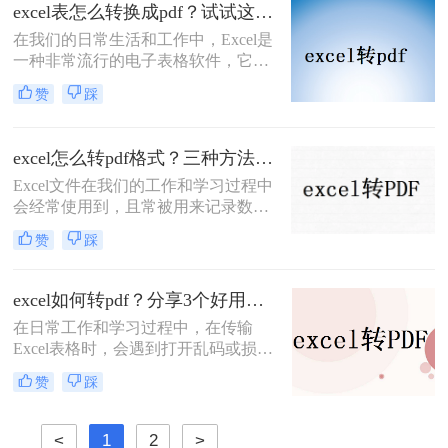
为PDF文件，可以确保数据的完整性
excel表怎么转换成pdf？试试这三个办法！
和安全性，方便我们在不同环境下进
​在我们的日常生活和工作中，Excel是
行查看和编辑。本文将详细介绍Excel
一种非常流行的电子表格软件，它为
表格如何转换成PDF文件，下面一起
我们提供了广泛的表格处理和数据分
看看这些方法。
赞
踩
析功能。然而，有时候我们需要将
Excel表格转换为PDF格式，以便在不
同的设备和环境中阅读和打印。本文
excel怎么转pdf格式？三种方法可以解决！
将向您介绍excel表怎么转换成pdf方
Excel文件在我们的工作和学习过程中
法，帮助您将Excel表格转换为PDF格
会经常使用到，且常被用来记录数据
式。
和计算数值。但Excel文件也存在一些
赞
踩
缺点，如：不便于传输和观看，以及
不小心修改数据会造成重大损失。为
避免这些问题，需要将其转换为PDF
excel如何转pdf？分享3个好用的方法！
格式。那么excel怎么转pdf格式呢？接
在日常工作和学习过程中，在传输
下来推荐3个excel转PDF的方案，一
Excel表格时，会遇到打开乱码或损坏
起来看看吧。
的问题。这会浪费时间，给别人留下
赞
踩
不好的印象。如果想解决类似的问
题，大家可以通过将Excel转换为图片
或PDF文件后再进行传输。而这两个
<
1
2
>