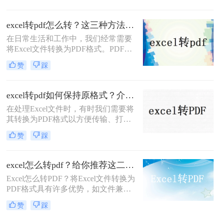
然而，许多人都遇到了一个问题，就
是转换后的PDF文件会出现留白的情
excel转pdf怎么转？这三种方法很好用！
况。那么excel怎么转pdf不留白呢？在
在日常生活和工作中，我们经常需要
本文中，我们将向您介绍三个简单而
将Excel文件转换为PDF格式。PDF格
有效的方法，让您能够快速将Excel文
式的文件具有跨平台、跨设备的特
件转换成PDF文件，而且不会出现任
赞
踩
点，能够确保文档在不同环境下的一
何留白。
致性和完整性。那么excel转pdf怎么转
呢？本文将为您介绍三种简单易行的
excel转pdf如何保持原格式？介绍三种方式！
Excel转PDF方法。
在处理Excel文件时，有时我们需要将
其转换为PDF格式以方便传输、打印
或在线分享。但是，将Excel文件转换
赞
踩
为PDF时，可能会遇到格式变化或失
真问题。为了确保Excel文件在转换为
PDF时保持原格式，那么excel转pdf如
excel怎么转pdf？给你推荐这二种方法！
何保持原格式呢？本文将为您提供一
Excel怎么转PDF？将Excel文件转换为
些有效的方法和技巧。
PDF格式具有许多优势，如文件兼容
性、保护文件内容等。本文将介绍两
赞
踩
种简便的Excel转PDF方法，并提供详
细的操作步骤，帮助您顺利完成转换