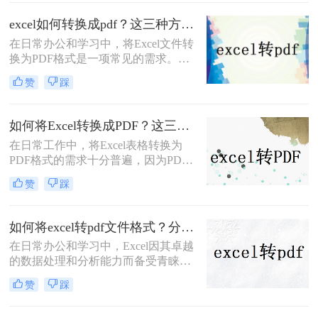
性和各种数据的排列，转换后的PDF
excel如何转换成pdf？这三种方法教会你！
文件可能会出现分页问题，导致打印
在日常办公和学习中，将Excel文件转
或阅读时不够方便。那么，excel转pdf
换为PDF格式是一项常见的需求。
如何保持在一页呢？下面将介绍四种
PDF格式因其跨平台性、格式稳定性
方法供大家参考。
赞
踩
和易于阅读的特性，成为分享和保存
文档的理想选择。那么excel如何转换
成pdf呢？本文将详细介绍几种将
如何将Excel转换成PDF？这三种转换方法快来了解下！
Excel转换成PDF格式的方法，帮助您
在日常工作中，将Excel表格转换为
轻松完成转换。
PDF格式的需求十分普遍，因为PDF
格式能确保文档在不同设备上的一致
赞
踩
显示，并且方便打印或发送给他人查
看。无论是为了保护文档格式不被随
意更改，还是为了更方便地分享和打
如何将excel转pdf文件格式？分享三种实用操作方法！
印，将Excel转换为PDF都是一个实用
在日常办公和学习中，Excel因其卓越
的技能。那么如何将Excel转换成PDF
的数据处理和分析能力而备受青睐。
呢？下面详细介绍几种将Excel转换为
然而，在需要将Excel表格以固定格式
PDF的方法。
赞
踩
分享、打印或存档时，PDF格式因其
良好的跨平台兼容性和不可编辑性成