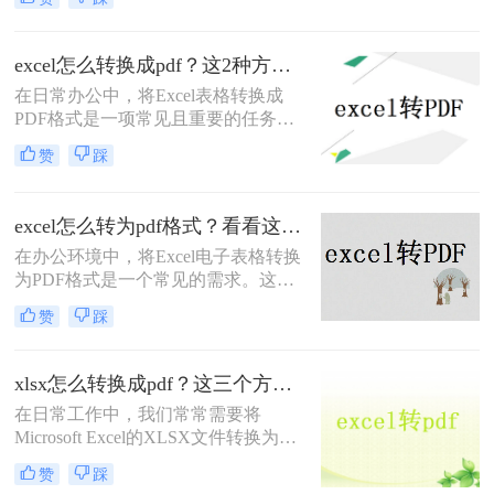
定性，能够确保表格在不同设备和操
作系统中保持一致的布局和数据。那
么excel如何转pdf格式呢？本文将介绍
excel怎么转换成pdf？这2种方法教你轻松转换！
两种将Excel转PDF的方法。
在日常办公中，将Excel表格转换成
PDF格式是一项常见且重要的任务。
PDF格式具有跨平台、不易被篡改的
赞
踩
特点，非常适合用于分享、归档和打
印。那么excel怎么转换成pdf呢？本文
将介绍两种将Excel转换成PDF的方
excel怎么转为pdf格式？看看这2个简单方法！
法。
在办公环境中，将Excel电子表格转换
为PDF格式是一个常见的需求。这样
做不仅能够确保文件的布局和格式在
赞
踩
不同设备上保持一致，还能防止接收
者无意或有意地修改文件内容。那么
excel怎么转为pdf格式呢？本文将详细
xlsx怎么转换成pdf？这三个方法让你快速操作!！
介绍两种不同的工具和方法，帮助您
在日常工作中，我们常常需要将
轻松实现Excel到PDF的转换。
Microsoft Excel的XLSX文件转换为
PDF格式，以便于共享、打印或存
赞
踩
档，因为PDF格式能够确保文档的外