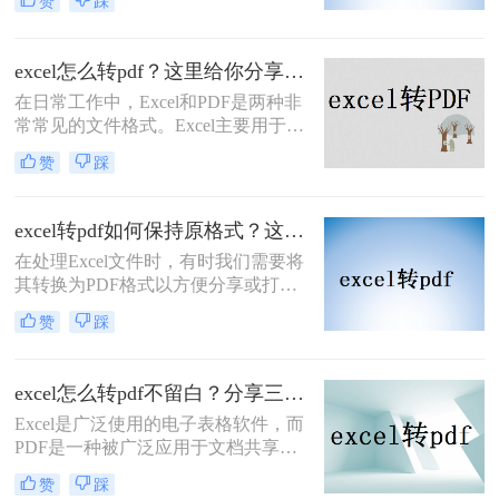
赞
踩
保存或分享，以确保表格的格式和内
巧。
容在不同设备和软件上保持一致。
PDF文件具有跨平台性、不可编辑性
excel怎么转pdf？这里给你分享这二种操作方法！
和高清晰度等特点，使得它成为了一
在日常工作中，Excel和PDF是两种非
种理想的文件格式。本文将详细介绍
常常见的文件格式。Excel主要用于数
excel表格怎样生成pdf文件，帮助大家
据管理和分析，而PDF则因其不可编
更好地完成相关操作。
赞
踩
辑和跨平台的特性，常用于文档分享
和打印。有时，您可能希望将Excel文
件转换为PDF格式，以便在不需要修
excel转pdf如何保持原格式？这三种方法原格式不丢失！
改内容的情况下分享或打印文档。本
​在处理Excel文件时，有时我们需要将
文将指导您excel怎么转pdf，并介绍两
其转换为PDF格式以方便分享或打
种常用的方法。
印。保持格式不变是转换过程中一个
赞
踩
重要的要求。那么excel转pdf如何保持
原格式呢？本文将为您介绍三种实用
的方法，帮助您在将Excel转换为PDF
excel怎么转pdf不留白？分享三个简单而有效的方法！
时保持原格式。
Excel是广泛使用的电子表格软件，而
PDF是一种被广泛应用于文档共享和
打印的格式。所以，很多人都在寻找
赞
踩
将Excel文件转换成PDF文件的方法。