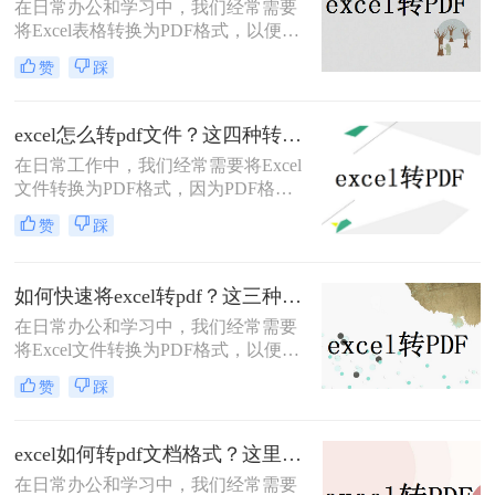
​在日常办公和学习中，我们经常需要
将Excel表格转换为PDF格式，以便在
不改变原始格式的情况下进行分享、
赞
踩
打印或存档。那么excel如何转成pdf格
式呢？下面将详细介绍几种将Excel文
件转换为PDF格式的方法，帮助读者
excel怎么转pdf文件？这四种转换方法看到就是赚到
轻松完成转换。
在日常工作中，我们经常需要将Excel
文件转换为PDF格式，因为PDF格式
文件的优点是不易修改，易于打印和
赞
踩
共享，而且可以跨多个平台使用。在
Excel中将工作表转换为PDF格式可以
是一项非常简单的任务。本文将详细
如何快速将excel转pdf？这三种方法可以快速转换！
excel怎么转pdf文件的步骤和方法。本
在日常办公和学习中，我们经常需要
文共有2000字左右，下面开始阅读
将Excel文件转换为PDF格式，以便于
吧。
分享、打印或保存为不可编辑的文
赞
踩
档。那么如何快速将excel转pdf呢？下
面，我将为您详细介绍几种快速将
Excel转PDF的方法。
excel如何转pdf文档格式？这里给你分享这三种操作方法！
在日常办公和学习中，我们经常需要