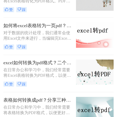
将Excel表格转化为PDF格式。PDF文
格如何转换成pdf呢？本文将介绍三种
件具有跨平台性、不易被篡改的特
将表格转换为PDF的实用方法，帮助
赞
踩
点，能够确保表格数据的完整性和准
您轻松实现表格的格式化输出。
确性，方便我们进行分享、打印和存
档。那么excel怎么转化成pdf呢？本文
如何将excel表格转为一页pdf？这里给你分享这二种操作方法!
将介绍两种将Excel表格转化为PDF的
对于数据的统计处理，我们通常会使
实用方法，帮助您轻松实现这一目
用Excel文件来进行，当编辑完Excel
标。
文件后，如果要将Excel文件转换为
赞
踩
PDF文件，我们应该怎么做？怎样把
如何将excel表格转为一页pdf？下面我
就来给大家介绍一下excel转pdf的方
excel如何转换为pdf格式？二个简单的方法教大家！
法。
在日常办公和学习中，我们经常需要
将Excel表格转换为PDF格式，以便于
分享、打印或存档。PDF文件具有跨
赞
踩
平台性、不易被篡改的特点，能够确
保表格数据的完整性和准确性。本文
将详细介绍excel如何转换为pdf格式的
表格如何转换成pdf？分享三种简单好用的方法！
方法，帮助您轻松完成这一操作。
​在日常办公和学习中，我们经常需要
将表格转换为PDF格式，以便更好地