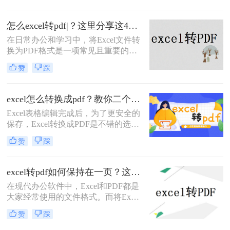
观在任何设备上都保持一致，而且防
止了对原始数据的意外修改。那么
怎么excel转pdf|？这里分享这4种操作方法！
xlsx怎么转换成pdf呢？下面，我们将
详细介绍几种将XLSX文件转换为
在日常办公和学习中，将Excel文件转
PDF的有效方法，无论你是在办公室
换为PDF格式是一项常见且重要的任
使用桌面应用程序，还是在旅途中依
务。PDF格式因其跨平台性、格式稳
赞
踩
赖在线工具，都能找到适合自己的解
定性和安全性，成为了分享和保存电
决方案。
子文档的理想选择。那么怎么excel转
pdf呢？本文将详细介绍几种将Excel
excel怎么转换成pdf？教你二个方法轻松对应！
文件转换成PDF的方法，帮助您轻松
Excel表格编辑完成后，为了更安全的
完成转换。
保存，Excel转换成PDF是不错的选
择，excel怎么转换成pdf？对表格文件
赞
踩
进行转换，保存成PDF的形式，可以
防止随意改动，本期为大家推荐二
招，Excel转PDF简单几步轻松完成。
excel转pdf如何保持在一页？这四种方法，从此再也不用分页困扰你！
在现代办公软件中，Excel和PDF都是
大家经常使用的文件格式。而将Excel
文件转换为PDF文件在很多时候是必
赞
踩
需的，尤其是需要共享给他人或打印
输出时。然而，由于Excel文件的复杂