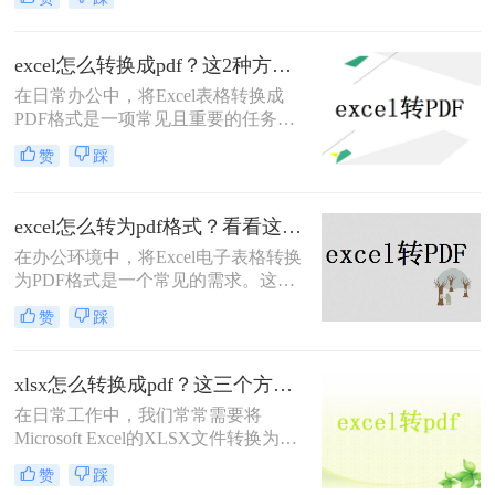
定性，能够确保表格在不同设备和操
作系统中保持一致的布局和数据。那
么excel如何转pdf格式呢？本文将介绍
excel怎么转换成pdf？这2种方法教你轻松转换！
两种将Excel转PDF的方法。
在日常办公中，将Excel表格转换成
PDF格式是一项常见且重要的任务。
PDF格式具有跨平台、不易被篡改的
赞
踩
特点，非常适合用于分享、归档和打
印。那么excel怎么转换成pdf呢？本文
将介绍两种将Excel转换成PDF的方
excel怎么转为pdf格式？看看这2个简单方法！
法。
在办公环境中，将Excel电子表格转换
为PDF格式是一个常见的需求。这样
做不仅能够确保文件的布局和格式在
赞
踩
不同设备上保持一致，还能防止接收
者无意或有意地修改文件内容。那么
excel怎么转为pdf格式呢？本文将详细
xlsx怎么转换成pdf？这三个方法让你快速操作!！
介绍两种不同的工具和方法，帮助您
在日常工作中，我们常常需要将
轻松实现Excel到PDF的转换。
Microsoft Excel的XLSX文件转换为
PDF格式，以便于共享、打印或存
赞
踩
档，因为PDF格式能够确保文档的外