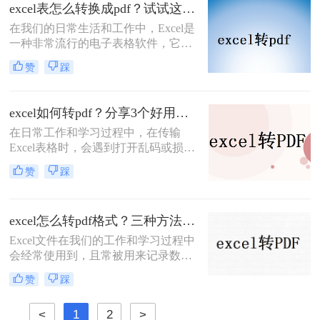
会把Excel怎么输出成一页PDF保存。
excel表怎么转换成pdf？试试这三个办法！
那么要怎么将Excel转PDF呢？小编就
​在我们的日常生活和工作中，Excel是
把excel转换pdf的操作方法告诉大家。
一种非常流行的电子表格软件，它为
我们提供了广泛的表格处理和数据分
赞
踩
析功能。然而，有时候我们需要将
Excel表格转换为PDF格式，以便在不
同的设备和环境中阅读和打印。本文
excel如何转pdf？分享3个好用的方法！
将向您介绍excel表怎么转换成pdf方
在日常工作和学习过程中，在传输
法，帮助您将Excel表格转换为PDF格
Excel表格时，会遇到打开乱码或损坏
式。
的问题。这会浪费时间，给别人留下
赞
踩
不好的印象。如果想解决类似的问
题，大家可以通过将Excel转换为图片
或PDF文件后再进行传输。而这两个
excel怎么转pdf格式？三种方法可以解决！
选项中，更多的用户会选择后者。那
么，excel如何转pdf呢？接下来分享三
Excel文件在我们的工作和学习过程中
种简单易学的方法，有兴趣的可以看
会经常使用到，且常被用来记录数据
看。
和计算数值。但Excel文件也存在一些
赞
踩
缺点，如：不便于传输和观看，以及
不小心修改数据会造成重大损失。为
<
1
2
>
避免这些问题，需要将其转换为PDF