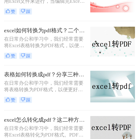
用Excel文件来进行，当编辑完Excel
格如何转换成pdf呢？本文将介绍三种
文件后，如果要将Excel文件转换为
将表格转换为PDF的实用方法，帮助
赞
踩
PDF文件，我们应该怎么做？怎样把
您轻松实现表格的格式化输出。
如何将excel表格转为一页pdf？下面我
就来给大家介绍一下excel转pdf的方
excel如何转换为pdf格式？二个简单的方法教大家！
法。
在日常办公和学习中，我们经常需要
将Excel表格转换为PDF格式，以便于
分享、打印或存档。PDF文件具有跨
赞
踩
平台性、不易被篡改的特点，能够确
保表格数据的完整性和准确性。本文
将详细介绍excel如何转换为pdf格式的
表格如何转换成pdf？分享三种简单好用的方法！
方法，帮助您轻松完成这一操作。
​在日常办公和学习中，我们经常需要
将表格转换为PDF格式，以便更好地
共享、打印或保存文件。PDF格式具
赞
踩
有跨平台、不易被篡改的特点，能够
确保表格的原始格式和内容在传输和
查看时保持不变。那么表格如何转换
excel怎么转化成pdf？这二种方法你可以试试！
成pdf呢？本文将介绍三种将表格转换
在日常办公和学习中，我们经常需要
为PDF的方法，帮助您轻松实现这一
将Excel表格转化为PDF格式。PDF文
目标。