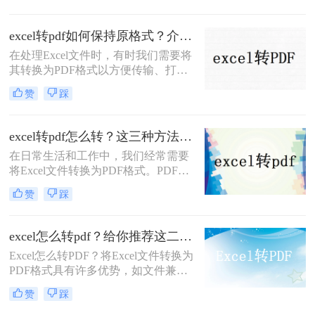
然而，许多人都遇到了一个问题，就
是转换后的PDF文件会出现留白的情
excel转pdf如何保持原格式？介绍三种方式！
况。那么excel怎么转pdf不留白呢？在
在处理Excel文件时，有时我们需要将
本文中，我们将向您介绍三个简单而
其转换为PDF格式以方便传输、打印
有效的方法，让您能够快速将Excel文
或在线分享。但是，将Excel文件转换
件转换成PDF文件，而且不会出现任
赞
踩
为PDF时，可能会遇到格式变化或失
何留白。
真问题。为了确保Excel文件在转换为
PDF时保持原格式，那么excel转pdf如
excel转pdf怎么转？这三种方法很好用！
何保持原格式呢？本文将为您提供一
在日常生活和工作中，我们经常需要
些有效的方法和技巧。
将Excel文件转换为PDF格式。PDF格
式的文件具有跨平台、跨设备的特
赞
踩
点，能够确保文档在不同环境下的一
致性和完整性。那么excel转pdf怎么转
呢？本文将为您介绍三种简单易行的
excel怎么转pdf？给你推荐这二种方法！
Excel转PDF方法。
Excel怎么转PDF？将Excel文件转换为
PDF格式具有许多优势，如文件兼容
性、保护文件内容等。本文将介绍两
赞
踩
种简便的Excel转PDF方法，并提供详
细的操作步骤，帮助您顺利完成转换