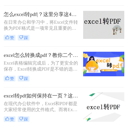
观在任何设备上都保持一致，而且防
止了对原始数据的意外修改。那么
怎么excel转pdf|？这里分享这4种操作方法！
xlsx怎么转换成pdf呢？下面，我们将
详细介绍几种将XLSX文件转换为
在日常办公和学习中，将Excel文件转
PDF的有效方法，无论你是在办公室
换为PDF格式是一项常见且重要的任
使用桌面应用程序，还是在旅途中依
务。PDF格式因其跨平台性、格式稳
赞
踩
赖在线工具，都能找到适合自己的解
定性和安全性，成为了分享和保存电
决方案。
子文档的理想选择。那么怎么excel转
pdf呢？本文将详细介绍几种将Excel
excel怎么转换成pdf？教你二个方法轻松对应！
文件转换成PDF的方法，帮助您轻松
Excel表格编辑完成后，为了更安全的
完成转换。
保存，Excel转换成PDF是不错的选
择，excel怎么转换成pdf？对表格文件
赞
踩
进行转换，保存成PDF的形式，可以
防止随意改动，本期为大家推荐二
招，Excel转PDF简单几步轻松完成。
excel转pdf如何保持在一页？这四种方法，从此再也不用分页困扰你！
在现代办公软件中，Excel和PDF都是
大家经常使用的文件格式。而将Excel
文件转换为PDF文件在很多时候是必
赞
踩
需的，尤其是需要共享给他人或打印
输出时。然而，由于Excel文件的复杂