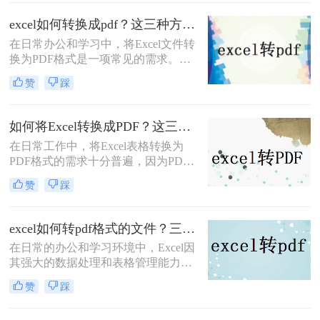
性和各种数据的排列，转换后的PDF
excel如何转换成pdf？这三种方法教会你！
文件可能会出现分页问题，导致打印
在日常办公和学习中，将Excel文件转
或阅读时不够方便。那么，excel转pdf
换为PDF格式是一项常见的需求。
如何保持在一页呢？下面将介绍四种
PDF格式因其跨平台性、格式稳定性
方法供大家参考。
赞
踩
和易于阅读的特性，成为分享和保存
文档的理想选择。那么excel如何转换
成pdf呢？本文将详细介绍几种将
如何将Excel转换成PDF？这三种转换方法快来了解下！
Excel转换成PDF格式的方法，帮助您
在日常工作中，将Excel表格转换为
轻松完成转换。
PDF格式的需求十分普遍，因为PDF
格式能确保文档在不同设备上的一致
赞
踩
显示，并且方便打印或发送给他人查
看。无论是为了保护文档格式不被随
意更改，还是为了更方便地分享和打
excel如何转pdf格式的文件？三招教你轻松转换！
印，将Excel转换为PDF都是一个实用
在日常的办公和学习环境中，Excel因
的技能。那么如何将Excel转换成PDF
其强大的数据处理和表格管理能力，
呢？下面详细介绍几种将Excel转换为
成为了不可或缺的工具。然而，在需
PDF的方法。
赞
踩
要将数据分享给没有Excel软件的用
户、进行打印或存档时，将Excel文件