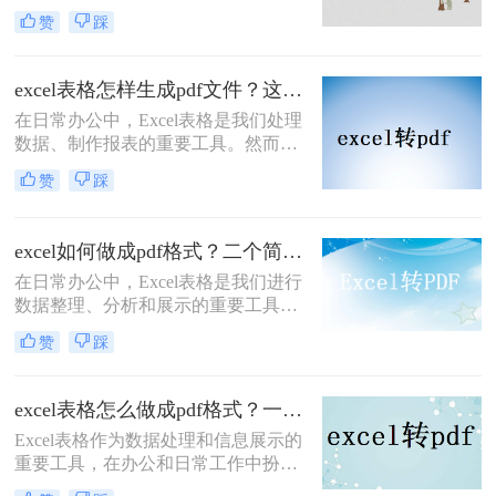
件具有跨平台性、不易被篡改的特
赞
踩
点，能够确保表格数据的完整性和准
确性，方便我们进行分享、打印和存
档。那么excel怎么转化成pdf呢？本文
excel表格怎样生成pdf文件？这三种方法教你轻松转换！
将介绍两种将Excel表格转化为PDF的
在日常办公中，Excel表格是我们处理
实用方法，帮助您轻松实现这一目
数据、制作报表的重要工具。然而，
标。
有时我们需要将Excel表格以PDF格式
赞
踩
保存或分享，以确保表格的格式和内
容在不同设备和软件上保持一致。
PDF文件具有跨平台性、不可编辑性
excel如何做成pdf格式？二个简单的方法教大家！
和高清晰度等特点，使得它成为了一
在日常办公中，Excel表格是我们进行
种理想的文件格式。本文将详细介绍
数据整理、分析和展示的重要工具。
excel表格怎样生成pdf文件，帮助大家
然而，有时候我们需要将Excel表格转
更好地完成相关操作。
赞
踩
换成PDF格式，以便于在不同的设备
和平台上进行查阅、打印或分享。
PDF格式能够保持文档的原貌，不会
excel表格怎么做成pdf格式？一分钟教会你三个方法！
因软件版本或操作系统不同而导致格
Excel表格作为数据处理和信息展示的
式变化，这使得它成为了一种理想的
重要工具，在办公和日常工作中扮演
文件转换格式。本文将详细介绍excel
着举足轻重的角色。然而，有时我们
如何做成pdf格式，并分享一些实用技