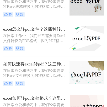
​在日常办公和学习中，我们经常需要
将Excel表格转换为PDF格式，以便在
不改变原始格式的情况下进行分享、
赞
踩
打印或存档。那么excel如何转成pdf格
式呢？下面将详细介绍几种将Excel文
件转换为PDF格式的方法，帮助读者
excel怎么转pdf文件？这四种转换方法看到就是赚到
轻松完成转换。
在日常工作中，我们经常需要将Excel
文件转换为PDF格式，因为PDF格式
文件的优点是不易修改，易于打印和
赞
踩
共享，而且可以跨多个平台使用。在
Excel中将工作表转换为PDF格式可以
是一项非常简单的任务。本文将详细
如何快速将excel转pdf？这三种方法可以快速转换！
excel怎么转pdf文件的步骤和方法。本
在日常办公和学习中，我们经常需要
文共有2000字左右，下面开始阅读
将Excel文件转换为PDF格式，以便于
吧。
分享、打印或保存为不可编辑的文
赞
踩
档。那么如何快速将excel转pdf呢？下
面，我将为您详细介绍几种快速将
Excel转PDF的方法。
excel如何转pdf文档格式？这里给你分享这三种操作方法！
在日常办公和学习中，我们经常需要