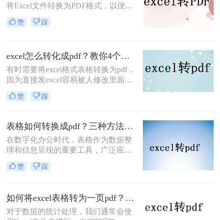
将Excel文件转换为PDF格式，以便于
分享、打印或保存为不可编辑的文
赞
踩
档。PDF格式因其跨平台兼容性好、
排版固定等优点而备受青睐。那么
Excel如何转PDF文档格式呢？下面，
excel怎么转化成pdf？教你4个方法轻松对应！
我将为您详细介绍几种将Excel文件转
换为PDF文档格式的方法。
有时需要将excel格式表格转换为pdf，
因为直接发excel容易被人修改里面的
数据，因此我们需要将excel怎么转化
赞
踩
成pdf，以防止修改。以下是如何将
excel转pdf的操作流程，需要的盆友看
起来。
表格如何转换成pdf？三种方法轻松学会！
在数字化办公时代，表格作为数据整
理和信息呈现的重要工具，广泛应用
于各个领域。然而，为了确保表格在
赞
踩
不同平台和设备上的准确展示，将表
格转换为PDF格式成为了一个常见的
需求。PDF文件具有跨平台兼容性、
如何将excel表格转为一页pdf？这里给你分享这二种操作方法!
格式稳定性和易于分享的特点，使得
对于数据的统计处理，我们通常会使
它成为表格转换的理想选择。那么表