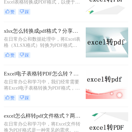
Excel表格转换成PDF格式，以便于分
享、存档或打印。那么excel怎么转成
赞
踩
pdf格式呢？本文将详细介绍三种将
Excel转换成PDF的方法。
xlsx怎么转换成pdf格式？分享三种高效转换方法！
在日常办公和数据处理中，将Excel表
格（XLSX格式）转换为PDF格式已
成为一项常见的任务。PDF格式具有
赞
踩
跨平台兼容性、格式稳定性和安全性
等优点，使得它在文件共享、存档和
打印等方面具有显著优势。那么xlsx
Excel电子表格转PDF怎么转？推荐这四种方法给大家！
怎么转换成pdf格式呢？本文将介绍三
​在日常办公和学习中，我们经常需要
种将XLSX转换成PDF的方法。
将Excel电子表格转换为PDF格式，以
便于在不改变格式的前提下进行分
赞
踩
享、打印或存档。那么Excel电子表格
转PDF怎么转呢？本文将详细介绍几
种将Excel电子表格转换为PDF的方
excel怎么样转pdf文件格式？两分钟教会你三种方法
法，并给出具体的操作步骤和注意事
在日常办公和学习中，将Excel文件转
项。
换为PDF格式是一种常见的需求。