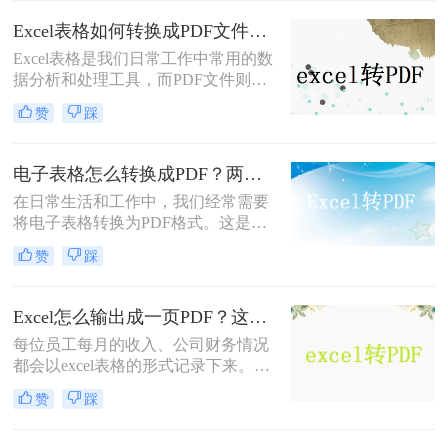
任务。
Excel表格如何转换成PDF文件？试试这二个办法！
Excel表格是我们日常工作中常用的数
据分析和处理工具，而PDF文件则是
一种跨平台、不可编辑的文档格式，
赞
踩
适用于在不同设备和操作系统间共享
和传输数据。因此，将Excel表格转换
为PDF文件，可以确保数据的完整性
电子表格怎么转换成PDF？两种方法轻松学会！
和安全性，方便我们在不同环境下进
在日常生活和工作中，我们经常需要
行查看和编辑。本文将详细介绍Excel
将电子表格转换为PDF格式。这是因
表格如何转换成PDF文件，下面一起
为PDF文件具有跨平台、不可编辑的
看看这些方法。
赞
踩
特点，能够确保表格内容的完整性和
安全性。你知道电子表格怎么转换成
PDF吗？很多人都不知道怎么转换，
Excel怎么输出成一页PDF？这三种方法可以解决！
所以小编今天就来给大家分享一下转
每位员工每月的收入、公司财务情况
换方法。
都会以excel表格的形式记录下来。一
些企业由于人数众多，他们的薪水水
赞
踩
平大部分是不同的。为避免工资表被
别人擅自修改而造成的财务问题，都