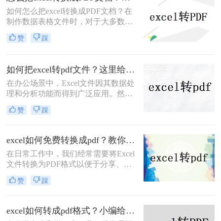
excel怎么转换成pdf，无论您是在
如何怎么把excel转换成PDF文档？在
Windows还是Mac OS上操作，都能找
制作数据表格文件时，对于大多数人
到适用的方法。
会选择使用Excel文档。然而，由于
赞
踩
Excel格式的低兼容性，在将Excel表
格发送给他人后，文档将无法在其他
设备中打开。如何避免这种情况，我
如何把excel转pdf文件？这里给你分享这三种操作方法！
们可以在传输文件之前将Excel表格转
在办公场景中，Excel文件因其数据处
换为PDF文档。我们如何将excel转
理和分析功能而得到广泛应用。然
PDF？让我们学习以下Excel转换PDF
而，当需要将Excel文件分享给他人或
的方法！
赞
踩
打印时，将其转换为PDF格式变得尤
为重要。那么如何把excel转pdf文件
呢？本文将为您详细介绍Excel转PDF
excel如何免费转换成pdf？教你二种简单转换方法！
的方法，帮助您轻松实现数据的安全
在日常工作中，我们经常需要将Excel
分享与打印，提升工作效率。
文件转换为PDF格式以便于分享、打
印或存档。然而，许多用户可能并不
赞
踩
希望为此付费购买专门的转换软件。
那么Excel如何免费转换成PDF呢？本
文将介绍几种免费且简单的方法，帮
excel如何转成pdf格式？小编给你分享这三种方法！
助用户将Excel文件转换为PDF格式。