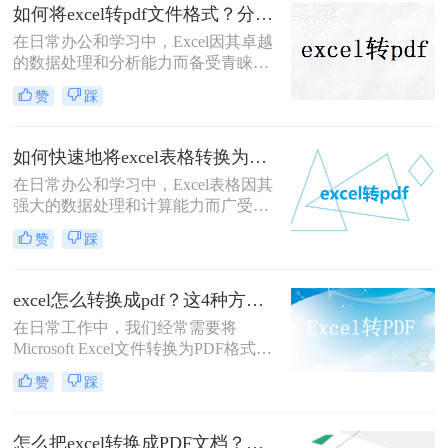
转换为PDF格式成为了一个常见的需
如何将excel转pdf文件格式？分享三种实用操作方法！
求。PDF格式以其跨平台兼容性好、
在日常办公和学习中，Excel因其卓越
格式固定、不易被篡改等特点，非常
的数据处理和分析能力而备受青睐。
适合用于这些场景。那么excel如何转
然而，在需要将Excel表格以固定格式
pdf格式的文件呢？本文将详细介绍几
赞
踩
分享、打印或存档时，PDF格式因其
种将Excel文件转换为PDF格式的方
良好的跨平台兼容性和不可编辑性成
法。
为了首选。那么如何将excel转pdf文件
如何快速地将excel表格转换为pdf文件格式？有这三种方法可以快速转换！
格式呢？本文将详细介绍几种将Excel
在日常办公和学习中，Excel表格因其
文件转换为PDF文件的方法，帮助用
强大的数据处理和计算能力而广受欢
户轻松实现这一转换过程。
迎。然而，在某些情况下，我们可能
赞
踩
需要将Excel表格转换为PDF文件格
式，以便更好地进行分享、打印或存
档。PDF文件具有跨平台兼容性好、
excel怎么转换成pdf？这4种方法很实用！
格式固定不易被篡改等优点，非常适
在日常工作中，我们经常需要将
合用于这些场景。那么如何快速地将
Microsoft Excel文件转换为PDF格式，
excel表格转换为pdf文件格式呢？本文
以保持数据的格式不变，便于分享和
将介绍几种快速将Excel表格转换为
赞
踩
打印。PDF格式的文件具有跨平台兼
PDF文件的方法。
容性，能够确保文档在任何设备上看
起来都与原样一致。本文将详细介绍
怎么把excel转换成PDF文档？这4种方法任你选择！