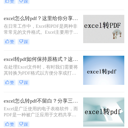
赞
踩
需要将Excel表格转换为PDF格式，以
巧。
便更好地分享、打印或存档。PDF格
式能够保持文档的原貌，确保在不同
excel怎么转pdf？这里给你分享这二种操作方法！
平台和设备上呈现一致的效果。那么
在日常工作中，Excel和PDF是两种非
excel表格怎么做成pdf格式呢？本文将
常常见的文件格式。Excel主要用于数
介绍三种将Excel表格转换为PDF格式
据管理和分析，而PDF则因其不可编
的实用方法，帮助您轻松实现这一需
赞
踩
辑和跨平台的特性，常用于文档分享
求。
和打印。有时，您可能希望将Excel文
件转换为PDF格式，以便在不需要修
excel转pdf如何保持原格式？这三种方法原格式不丢失！
改内容的情况下分享或打印文档。本
​在处理Excel文件时，有时我们需要将
文将指导您excel怎么转pdf，并介绍两
其转换为PDF格式以方便分享或打
种常用的方法。
印。保持格式不变是转换过程中一个
赞
踩
重要的要求。那么excel转pdf如何保持
原格式呢？本文将为您介绍三种实用
的方法，帮助您在将Excel转换为PDF
excel怎么转pdf不留白？分享三个简单而有效的方法！
时保持原格式。
Excel是广泛使用的电子表格软件，而
PDF是一种被广泛应用于文档共享和
打印的格式。所以，很多人都在寻找
赞
踩
将Excel文件转换成PDF文件的方法。