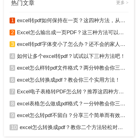
热门文章
更多 >
成PDF文件，下面一起看看这些方法。
1
excel转pdf如何保持在一页？这四种方法，从此再也不用分页困扰你！
2
Excel怎么输出成一页PDF？这三种方法可以解决！
3
excel转pdf字体变小了怎么办？还不会的家人们快进来看
4
如何让多个excel转pdf？试试以下三种方法吧！
5
excel怎么样转pdf文件格式？两分钟教会你三种方法
6
excel怎么转换成pdf？教会你三个实用方法！
7
Excel电子表格转PDF怎么转？推荐这四种方法给大家！
8
excel表格怎么做成pdf格式？一分钟教会你三个方法！
9
excel怎么转pdf不留白？分享三个简单而有效的方法！
10
excel怎么转换成pdf？教你二个方法轻松对应！