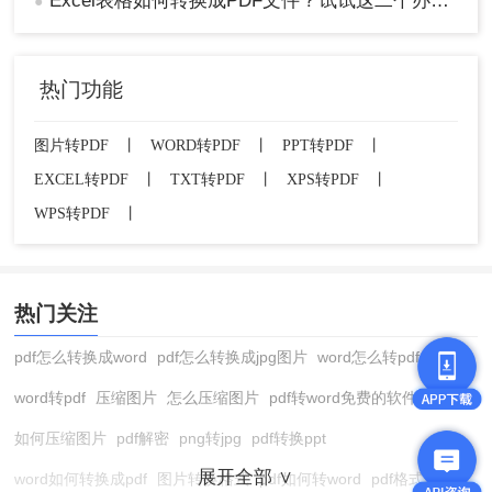
Excel表格如何转换成PDF文件？试试这二个办法！
●
热门功能
图片转PDF
丨
WORD转PDF
丨
PPT转PDF
丨
EXCEL转PDF
丨
TXT转PDF
丨
XPS转PDF
丨
WPS转PDF
丨
热门关注
pdf怎么转换成word
pdf怎么转换成jpg图片
word怎么转pdf
word转pdf
压缩图片
怎么压缩图片
pdf转word免费的软件
如何压缩图片
pdf解密
png转jpg
pdf转换ppt
展开全部 ∨
word如何转换成pdf
图片转换格式
pdf如何转word
pdf格式转换