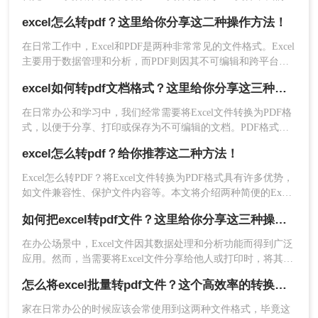
该怎么做？怎样把如何将excel表格转为一页pdf？下面我就来给
excel怎么转pdf？这里给你分享这二种操作方法！
大家介绍一下excel转pdf的方法。
3、转换完成，打开可查看。
在日常工作中，Excel和PDF是两种非常常见的文件格式。Excel
主要用于数据管理和分析，而PDF则因其不可编辑和跨平台的
三、注意事项与技巧
特性，常用于文档分享和打印。有时，您可能希望将Excel文件
excel如何转pdf文档格式？这里给你分享这三种操作方法！
转换为PDF格式，以便在不需要修改内容的情况下分享或打印
1、在进行转换前，请确保Excel表格中的数据、格
文档。本文将指导您excel怎么转pdf，并介绍两种常用的方法。
在日常办公和学习中，我们经常需要将Excel文件转换为PDF格
式和布局都已调整至最佳状态，以便于在PDF中呈
式，以便于分享、打印或保存为不可编辑的文档。PDF格式因
现。
其跨平台兼容性好、排版固定等优点而备受青睐。那么Excel如
excel怎么转pdf？给你推荐这二种方法！
何转PDF文档格式呢？下面，我将为您详细介绍几种将Excel文
2、如果表格内容较多，无法在一页PDF中完全显
件转换为PDF文档格式的方法。
示，您可以考虑调整表格的列宽、行高或字体大
Excel怎么转PDF？将Excel文件转换为PDF格式具有许多优势，
小，或者拆分表格为多个部分并分别转换。
如文件兼容性、保护文件内容等。本文将介绍两种简便的Excel
转PDF方法，并提供详细的操作步骤，帮助您顺利完成转换任
3、注意检查生成的PDF文件的质量和可读性。确保
如何把excel转pdf文件？这里给你分享这三种操作方法！
务。
表格内容清晰、格式正确，并且没有出现截断或重
叠的情况。
在办公场景中，Excel文件因其数据处理和分析功能而得到广泛
应用。然而，当需要将Excel文件分享给他人或打印时，将其转
4、如果需要频繁进行Excel到PDF的转换操作，建
换为PDF格式变得尤为重要。那么如何把excel转pdf文件呢？本
议安装专业的PDF转换软件，以提高转换效率和质
怎么将excel批量转pdf文件？这个高效率的转换方法分享给你！
文将为您详细介绍Excel转PDF的方法，帮助您轻松实现数据的
量。
安全分享与打印，提升工作效率。
家在日常办公的时候应该会常使用到这两种文件格式，毕竟这