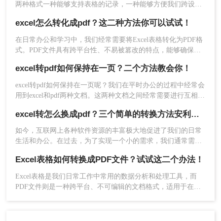
两种格式一种能够支持表格的记录，一种能够方便我们跨设备
总结：
的传输，都非常的实用。
excel怎么转化成pdf？这二种方法你可以试试！
以上就是如何将excel表格转为一页pdf的方法介绍
了，将Excel表格转为一页PDF是一个简单而实用的
在日常办公和学习中，我们经常需要将Excel表格转化为PDF格
式。PDF文件具有跨平台性、不易被篡改的特点，能够确保表
操作。通过调整打印设置或使用专业软件，您可以
格数据的完整性和准确性，方便我们进行分享、打印和存档。
轻松实现这一目标，并确保转换后的PDF文件质量
excel转pdf如何保持在一页？二个方法教会你！
那么excel怎么转化成pdf呢？本文将介绍两种将Excel表格转化
和可读性。无论是在工作中还是学习中，这种转换
为PDF的实用方法，帮助您轻松实现这一目标。
excel转pdf如何保持在一页呢？我们在平时办公的过程中经常会
方式都能为您带来便利和效率。
用到excel和pdf两种文档。这两种文档之间经常需要进行互相转
换，在转换的过程中一不小心就容易产生各种格式乱码。表格
excel转怎么换成pdf？三个简单的转换方法安利给你们
过长的话容易出现分页的情况，不利于观看。所以选择好一个
好用的文档转换方法十分重要，今天就为大家整理了二种excel
如今，互联网上各种软件资源的丰富极大地促进了我们的日常
转pdf不分页的方法。一起来看一下吧。
生活和办公。在过去，为了实现一个小的需求，我们通常需要
一天甚至更长的时间来实现它，而且我们可能无法达到预期的
Excel表格如何转换成PDF文件？试试这二个办法！
效果。现在不同了。借助于网络上发达的网络资源，您可以快
速实现，那么excel转怎么换成pdf呢？，下面就教您如何轻松地
Excel表格是我们日常工作中常用的数据分析和处理工具，而
将excel表格转pdf格式文件。
PDF文件则是一种跨平台、不可编辑的文档格式，适用于在不
同设备和操作系统间共享和传输数据。因此，将Excel表格转换
为PDF文件，可以确保数据的完整性和安全性，方便我们在不
同环境下进行查看和编辑。本文将详细介绍Excel表格如何转换