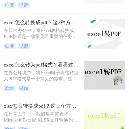
作。PDF格式因其高度的兼容性和稳
赞
踩
定性，能够确保表格在不同设备和操
作系统中保持一致的布局和数据。那
么excel如何转pdf格式呢？本文将介绍
excel怎么转换成pdf？这2种方法教你轻松转换！
两种将Excel转PDF的方法。
在日常办公中，将Excel表格转换成
PDF格式是一项常见且重要的任务。
PDF格式具有跨平台、不易被篡改的
赞
踩
特点，非常适合用于分享、归档和打
印。那么excel怎么转换成pdf呢？本文
将介绍两种将Excel转换成PDF的方
excel怎么转为pdf格式？看看这2个简单方法！
法。
在办公环境中，将Excel电子表格转换
为PDF格式是一个常见的需求。这样
做不仅能够确保文件的布局和格式在
赞
踩
不同设备上保持一致，还能防止接收
者无意或有意地修改文件内容。那么
excel怎么转为pdf格式呢？本文将详细
xlsx怎么转换成pdf？这三个方法让你快速操作!！
介绍两种不同的工具和方法，帮助您
在日常工作中，我们常常需要将
轻松实现Excel到PDF的转换。
Microsoft Excel的XLSX文件转换为
PDF格式，以便于共享、打印或存