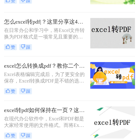
赞
踩
档，因为PDF格式能够确保文档的外
观在任何设备上都保持一致，而且防
止了对原始数据的意外修改。那么
怎么excel转pdf|？这里分享这4种操作方法！
xlsx怎么转换成pdf呢？下面，我们将
详细介绍几种将XLSX文件转换为
在日常办公和学习中，将Excel文件转
PDF的有效方法，无论你是在办公室
换为PDF格式是一项常见且重要的任
使用桌面应用程序，还是在旅途中依
务。PDF格式因其跨平台性、格式稳
赞
踩
赖在线工具，都能找到适合自己的解
定性和安全性，成为了分享和保存电
决方案。
子文档的理想选择。那么怎么excel转
pdf呢？本文将详细介绍几种将Excel
excel怎么转换成pdf？教你二个方法轻松对应！
文件转换成PDF的方法，帮助您轻松
Excel表格编辑完成后，为了更安全的
完成转换。
保存，Excel转换成PDF是不错的选
择，excel怎么转换成pdf？对表格文件
赞
踩
进行转换，保存成PDF的形式，可以
防止随意改动，本期为大家推荐二
招，Excel转PDF简单几步轻松完成。
excel转pdf如何保持在一页？这四种方法，从此再也不用分页困扰你！
在现代办公软件中，Excel和PDF都是
大家经常使用的文件格式。而将Excel
文件转换为PDF文件在很多时候是必
赞
踩
需的，尤其是需要共享给他人或打印