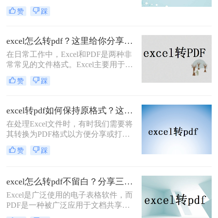
着举足轻重的角色。然而，有时我们
更好地完成相关操作。
赞
踩
需要将Excel表格转换为PDF格式，以
便更好地分享、打印或存档。PDF格
式能够保持文档的原貌，确保在不同
excel怎么转pdf？这里给你分享这二种操作方法！
平台和设备上呈现一致的效果。那么
在日常工作中，Excel和PDF是两种非
excel表格怎么做成pdf格式呢？本文将
常常见的文件格式。Excel主要用于数
介绍三种将Excel表格转换为PDF格式
据管理和分析，而PDF则因其不可编
的实用方法，帮助您轻松实现这一需
赞
踩
辑和跨平台的特性，常用于文档分享
求。
和打印。有时，您可能希望将Excel文
件转换为PDF格式，以便在不需要修
excel转pdf如何保持原格式？这三种方法原格式不丢失！
改内容的情况下分享或打印文档。本
​在处理Excel文件时，有时我们需要将
文将指导您excel怎么转pdf，并介绍两
其转换为PDF格式以方便分享或打
种常用的方法。
印。保持格式不变是转换过程中一个
赞
踩
重要的要求。那么excel转pdf如何保持
原格式呢？本文将为您介绍三种实用
的方法，帮助您在将Excel转换为PDF
excel怎么转pdf不留白？分享三个简单而有效的方法！
时保持原格式。
Excel是广泛使用的电子表格软件，而
PDF是一种被广泛应用于文档共享和
打印的格式。所以，很多人都在寻找