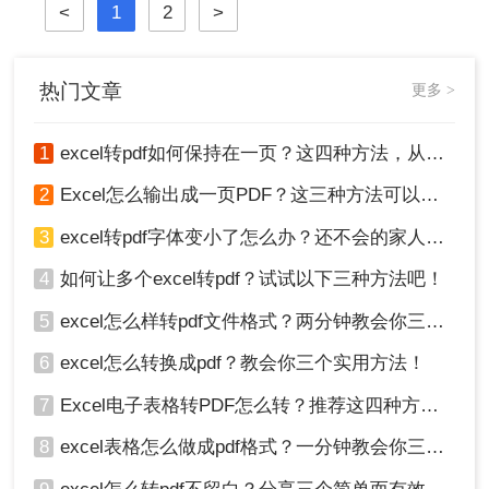
或PDF文件后再进行传输。而这两个
<
1
2
>
选项中，更多的用户会选择后者。那
么，excel如何转pdf呢？接下来分享三
种简单易学的方法，有兴趣的可以看
热门文章
更多 >
看。
1
excel转pdf如何保持在一页？这四种方法，从此再也不用分页困扰你！
2
Excel怎么输出成一页PDF？这三种方法可以解决！
3
excel转pdf字体变小了怎么办？还不会的家人们快进来看
4
如何让多个excel转pdf？试试以下三种方法吧！
5
excel怎么样转pdf文件格式？两分钟教会你三种方法
6
excel怎么转换成pdf？教会你三个实用方法！
7
Excel电子表格转PDF怎么转？推荐这四种方法给大家！
8
excel表格怎么做成pdf格式？一分钟教会你三个方法！