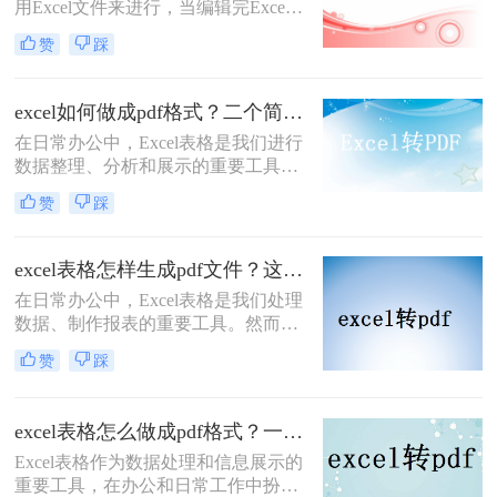
用Excel文件来进行，当编辑完Excel
目标。
文件后，如果要将Excel文件转换为
赞
踩
PDF文件，我们应该怎么做？怎样把
如何将excel表格转为一页pdf？下面我
就来给大家介绍一下excel转pdf的方
excel如何做成pdf格式？二个简单的方法教大家！
法。
在日常办公中，Excel表格是我们进行
数据整理、分析和展示的重要工具。
然而，有时候我们需要将Excel表格转
赞
踩
换成PDF格式，以便于在不同的设备
和平台上进行查阅、打印或分享。
PDF格式能够保持文档的原貌，不会
excel表格怎样生成pdf文件？这三种方法教你轻松转换！
因软件版本或操作系统不同而导致格
在日常办公中，Excel表格是我们处理
式变化，这使得它成为了一种理想的
数据、制作报表的重要工具。然而，
文件转换格式。本文将详细介绍excel
有时我们需要将Excel表格以PDF格式
如何做成pdf格式，并分享一些实用技
赞
踩
保存或分享，以确保表格的格式和内
巧。
容在不同设备和软件上保持一致。
PDF文件具有跨平台性、不可编辑性
excel表格怎么做成pdf格式？一分钟教会你三个方法！
和高清晰度等特点，使得它成为了一
Excel表格作为数据处理和信息展示的
种理想的文件格式。本文将详细介绍
重要工具，在办公和日常工作中扮演
excel表格怎样生成pdf文件，帮助大家