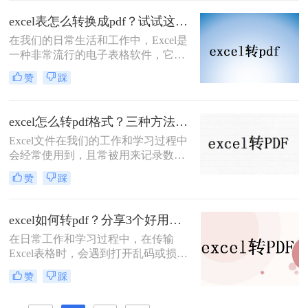
PDF吗？很多人都不知道怎么转换，
excel表怎么转换成pdf？试试这三个办法！
所以小编今天就来给大家分享一下转
​在我们的日常生活和工作中，Excel是
换方法。
一种非常流行的电子表格软件，它为
我们提供了广泛的表格处理和数据分
赞
踩
析功能。然而，有时候我们需要将
Excel表格转换为PDF格式，以便在不
同的设备和环境中阅读和打印。本文
excel怎么转pdf格式？三种方法可以解决！
将向您介绍excel表怎么转换成pdf方
Excel文件在我们的工作和学习过程中
法，帮助您将Excel表格转换为PDF格
会经常使用到，且常被用来记录数据
式。
和计算数值。但Excel文件也存在一些
赞
踩
缺点，如：不便于传输和观看，以及
不小心修改数据会造成重大损失。为
避免这些问题，需要将其转换为PDF
excel如何转pdf？分享3个好用的方法！
格式。那么excel怎么转pdf格式呢？接
在日常工作和学习过程中，在传输
下来推荐3个excel转PDF的方案，一
Excel表格时，会遇到打开乱码或损坏
起来看看吧。
的问题。这会浪费时间，给别人留下
赞
踩
不好的印象。如果想解决类似的问
题，大家可以通过将Excel转换为图片