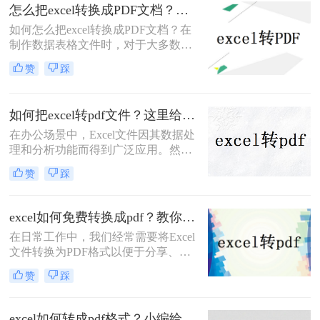
起来都与原样一致。本文将详细介绍
怎么把excel转换成PDF文档？这4种方法任你选择！
excel怎么转换成pdf，无论您是在
如何怎么把excel转换成PDF文档？在
Windows还是Mac OS上操作，都能找
制作数据表格文件时，对于大多数人
到适用的方法。
会选择使用Excel文档。然而，由于
赞
踩
Excel格式的低兼容性，在将Excel表
格发送给他人后，文档将无法在其他
设备中打开。如何避免这种情况，我
如何把excel转pdf文件？这里给你分享这三种操作方法！
们可以在传输文件之前将Excel表格转
在办公场景中，Excel文件因其数据处
换为PDF文档。我们如何将excel转
理和分析功能而得到广泛应用。然
PDF？让我们学习以下Excel转换PDF
而，当需要将Excel文件分享给他人或
的方法！
赞
踩
打印时，将其转换为PDF格式变得尤
为重要。那么如何把excel转pdf文件
呢？本文将为您详细介绍Excel转PDF
excel如何免费转换成pdf？教你二种简单转换方法！
的方法，帮助您轻松实现数据的安全
在日常工作中，我们经常需要将Excel
分享与打印，提升工作效率。
文件转换为PDF格式以便于分享、打
印或存档。然而，许多用户可能并不
赞
踩
希望为此付费购买专门的转换软件。
那么Excel如何免费转换成PDF呢？本
文将介绍几种免费且简单的方法，帮
excel如何转成pdf格式？小编给你分享这三种方法！