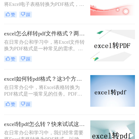
将Excel电子表格转换为PDF格式，以
便于在不改变格式的前提下进行分
赞
踩
享、打印或存档。那么Excel电子表格
转PDF怎么转呢？本文将详细介绍几
种将Excel电子表格转换为PDF的方
excel怎么样转pdf文件格式？两分钟教会你三种方法
法，并给出具体的操作步骤和注意事
在日常办公和学习中，将Excel文件转
项。
换为PDF格式是一种常见的需求。
PDF格式不仅易于分享和打印，还能
赞
踩
保持文件的完整性和格式一致性。那
么excel怎么样转pdf文件格式呢？本文
将介绍三种常用的Excel转PDF的方
excel如何转pdf格式？这3个方法让你轻松转换！
法。
在日常办公中，将Excel表格转换为
PDF格式是一项常见的任务。PDF格
式具有跨平台兼容性和不可编辑性，
赞
踩
非常适合分享和存档。那么excel如何
转pdf格式呢？本文将介绍三种将
Excel转换为PDF的方法。
excel转pdf怎么转？快来试试这3种方法！
在日常办公和学习中，我们经常需要