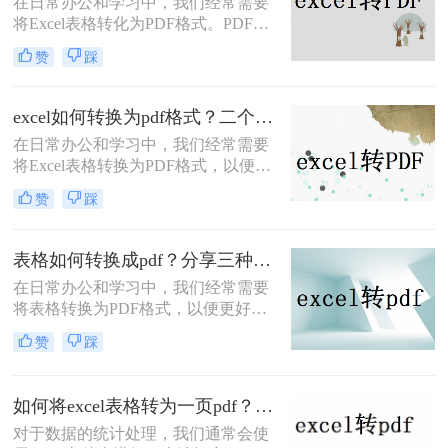
在日常办公和学习中，我们经常需要
它成为表格转换的理想选择。那么表
将Excel表格转化为PDF格式。PDF文
格如何转换成pdf呢？本文将介绍三种
件具有跨平台性、不易被篡改的特
将表格转换为PDF的实用方法，帮助
赞
踩
点，能够确保表格数据的完整性和准
您轻松实现表格的格式化输出。
确性，方便我们进行分享、打印和存
档。那么excel怎么转化成pdf呢？本文
excel如何转换为pdf格式？二个简单的方法教大家！
将介绍两种将Excel表格转化为PDF的
在日常办公和学习中，我们经常需要
实用方法，帮助您轻松实现这一目
将Excel表格转换为PDF格式，以便于
标。
分享、打印或存档。PDF文件具有跨
赞
踩
平台性、不易被篡改的特点，能够确
保表格数据的完整性和准确性。本文
将详细介绍excel如何转换为pdf格式的
表格如何转换成pdf？分享三种简单好用的方法！
方法，帮助您轻松完成这一操作。
​在日常办公和学习中，我们经常需要
将表格转换为PDF格式，以便更好地
共享、打印或保存文件。PDF格式具
赞
踩
有跨平台、不易被篡改的特点，能够
确保表格的原始格式和内容在传输和
查看时保持不变。那么表格如何转换
如何将excel表格转为一页pdf？这里给你分享这二种操作方法!
成pdf呢？本文将介绍三种将表格转换
对于数据的统计处理，我们通常会使
为PDF的方法，帮助您轻松实现这一