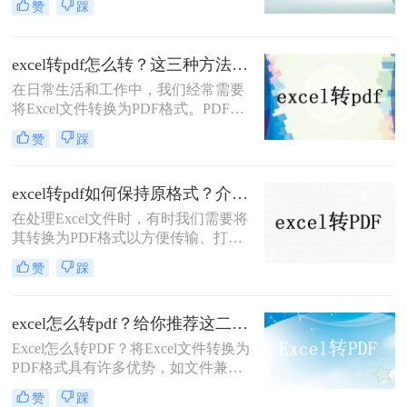
赞
踩
将Excel文件转换成PDF文件的方法。
然而，许多人都遇到了一个问题，就
是转换后的PDF文件会出现留白的情
excel转pdf怎么转？这三种方法很好用！
况。那么excel怎么转pdf不留白呢？在
在日常生活和工作中，我们经常需要
本文中，我们将向您介绍三个简单而
将Excel文件转换为PDF格式。PDF格
有效的方法，让您能够快速将Excel文
式的文件具有跨平台、跨设备的特
件转换成PDF文件，而且不会出现任
赞
踩
点，能够确保文档在不同环境下的一
何留白。
致性和完整性。那么excel转pdf怎么转
呢？本文将为您介绍三种简单易行的
excel转pdf如何保持原格式？介绍三种方式！
Excel转PDF方法。
在处理Excel文件时，有时我们需要将
其转换为PDF格式以方便传输、打印
或在线分享。但是，将Excel文件转换
赞
踩
为PDF时，可能会遇到格式变化或失
真问题。为了确保Excel文件在转换为
PDF时保持原格式，那么excel转pdf如
excel怎么转pdf？给你推荐这二种方法！
何保持原格式呢？本文将为您提供一
Excel怎么转PDF？将Excel文件转换为
些有效的方法和技巧。
PDF格式具有许多优势，如文件兼容
性、保护文件内容等。本文将介绍两
赞
踩
种简便的Excel转PDF方法，并提供详