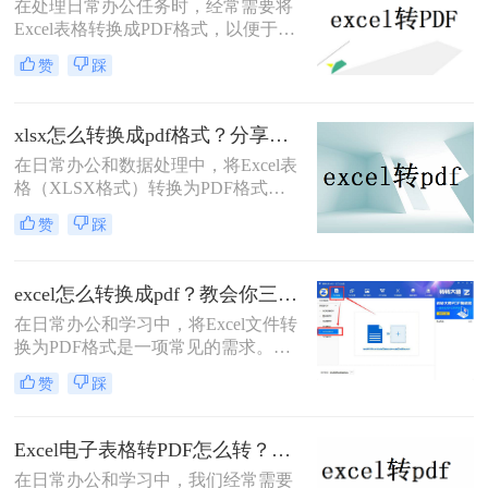
在处理日常办公任务时，经常需要将
Excel表格转换成PDF格式，以便于分
享、存档或打印。那么excel怎么转成
赞
踩
pdf格式呢？本文将详细介绍三种将
Excel转换成PDF的方法。
xlsx怎么转换成pdf格式？分享三种高效转换方法！
在日常办公和数据处理中，将Excel表
格（XLSX格式）转换为PDF格式已
成为一项常见的任务。PDF格式具有
赞
踩
跨平台兼容性、格式稳定性和安全性
等优点，使得它在文件共享、存档和
打印等方面具有显著优势。那么xlsx
excel怎么转换成pdf？教会你三个实用方法！
怎么转换成pdf格式呢？本文将介绍三
在日常办公和学习中，将Excel文件转
种将XLSX转换成PDF的方法。
换为PDF格式是一项常见的需求。
PDF格式因其良好的兼容性和不可编
赞
踩
辑性，使得文件分享和打印变得更加
方便。那么excel怎么转换成pdf​呢？本
文将介绍三种Excel转换成PDF的方
Excel电子表格转PDF怎么转？推荐这四种方法给大家！
法。
​在日常办公和学习中，我们经常需要