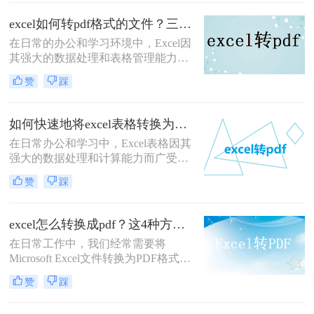
良好的跨平台兼容性和不可编辑性成
为了首选。那么如何将excel转pdf文件
excel如何转pdf格式的文件？三招教你轻松转换！
格式呢？本文将详细介绍几种将Excel
在日常的办公和学习环境中，Excel因
文件转换为PDF文件的方法，帮助用
其强大的数据处理和表格管理能力，
户轻松实现这一转换过程。
成为了不可或缺的工具。然而，在需
赞
踩
要将数据分享给没有Excel软件的用
户、进行打印或存档时，将Excel文件
转换为PDF格式成为了一个常见的需
如何快速地将excel表格转换为pdf文件格式？有这三种方法可以快速转换！
求。PDF格式以其跨平台兼容性好、
在日常办公和学习中，Excel表格因其
格式固定、不易被篡改等特点，非常
强大的数据处理和计算能力而广受欢
适合用于这些场景。那么excel如何转
迎。然而，在某些情况下，我们可能
pdf格式的文件呢？本文将详细介绍几
赞
踩
需要将Excel表格转换为PDF文件格
种将Excel文件转换为PDF格式的方
式，以便更好地进行分享、打印或存
法。
档。PDF文件具有跨平台兼容性好、
excel怎么转换成pdf？这4种方法很实用！
格式固定不易被篡改等优点，非常适
在日常工作中，我们经常需要将
合用于这些场景。那么如何快速地将
Microsoft Excel文件转换为PDF格式，
excel表格转换为pdf文件格式呢？本文
以保持数据的格式不变，便于分享和
将介绍几种快速将Excel表格转换为
赞
踩
打印。PDF格式的文件具有跨平台兼
PDF文件的方法。
容性，能够确保文档在任何设备上看