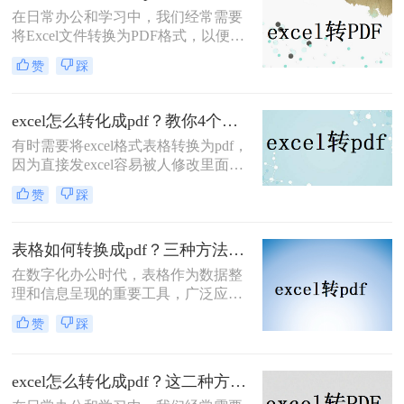
换为PDF文档格式的方法。
在日常办公和学习中，我们经常需要
将Excel文件转换为PDF格式，以便于
分享、打印或保存为不可编辑的文
赞
踩
档。那么如何快速将excel转pdf呢？下
面，我将为您详细介绍几种快速将
Excel转PDF的方法。
excel怎么转化成pdf？教你4个方法轻松对应！
有时需要将excel格式表格转换为pdf，
因为直接发excel容易被人修改里面的
数据，因此我们需要将excel怎么转化
赞
踩
成pdf，以防止修改。以下是如何将
excel转pdf的操作流程，需要的盆友看
起来。
表格如何转换成pdf？三种方法轻松学会！
在数字化办公时代，表格作为数据整
理和信息呈现的重要工具，广泛应用
于各个领域。然而，为了确保表格在
赞
踩
不同平台和设备上的准确展示，将表
格转换为PDF格式成为了一个常见的
需求。PDF文件具有跨平台兼容性、
excel怎么转化成pdf？这二种方法你可以试试！
格式稳定性和易于分享的特点，使得