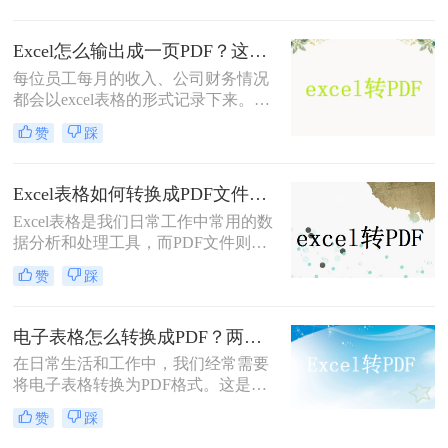
细的操作步骤，帮助您顺利完成转换
任务。
Excel怎么输出成一页PDF？这三种方法可以解决！
每位员工每月的收入、公司财务情况
都会以excel表格的形式记录下来。一
些企业由于人数众多，他们的薪水水
赞
踩
平大部分是不同的。为避免工资表被
别人擅自修改而造成的财务问题，都
会把Excel怎么输出成一页PDF保存。
Excel表格如何转换成PDF文件？试试这二个办法！
那么要怎么将Excel转PDF呢？小编就
Excel表格是我们日常工作中常用的数
把excel转换pdf的操作方法告诉大家。
据分析和处理工具，而PDF文件则是
一种跨平台、不可编辑的文档格式，
赞
踩
适用于在不同设备和操作系统间共享
和传输数据。因此，将Excel表格转换
为PDF文件，可以确保数据的完整性
电子表格怎么转换成PDF？两种方法轻松学会！
和安全性，方便我们在不同环境下进
在日常生活和工作中，我们经常需要
行查看和编辑。本文将详细介绍Excel
将电子表格转换为PDF格式。这是因
表格如何转换成PDF文件，下面一起
为PDF文件具有跨平台、不可编辑的
看看这些方法。
赞
踩
特点，能够确保表格内容的完整性和
安全性。你知道电子表格怎么转换成