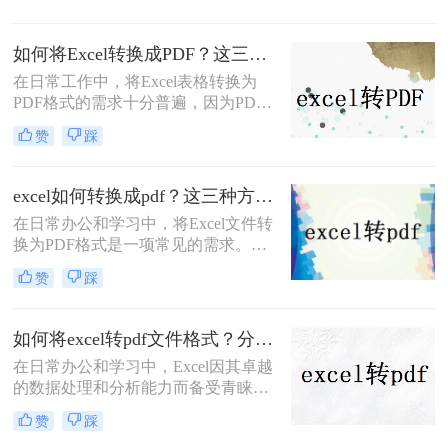
输出时。然而，由于Excel文件的复杂
性和各种数据的排列，转换后的PDF
如何将Excel转换成PDF？这三种转换方法快来了解下！
文件可能会出现分页问题，导致打印
在日常工作中，将Excel表格转换为
或阅读时不够方便。那么，excel转pdf
PDF格式的需求十分普遍，因为PDF
如何保持在一页呢？下面将介绍四种
格式能确保文档在不同设备上的一致
方法供大家参考。
赞
踩
显示，并且方便打印或发送给他人查
看。无论是为了保护文档格式不被随
意更改，还是为了更方便地分享和打
excel如何转换成pdf？这三种方法教会你！
印，将Excel转换为PDF都是一个实用
在日常办公和学习中，将Excel文件转
的技能。那么如何将Excel转换成PDF
换为PDF格式是一项常见的需求。
呢？下面详细介绍几种将Excel转换为
PDF格式因其跨平台性、格式稳定性
PDF的方法。
赞
踩
和易于阅读的特性，成为分享和保存
文档的理想选择。那么excel如何转换
成pdf呢？本文将详细介绍几种将
如何将excel转pdf文件格式？分享三种实用操作方法！
Excel转换成PDF格式的方法，帮助您
在日常办公和学习中，Excel因其卓越
轻松完成转换。
的数据处理和分析能力而备受青睐。
然而，在需要将Excel表格以固定格式
赞
踩
分享、打印或存档时，PDF格式因其