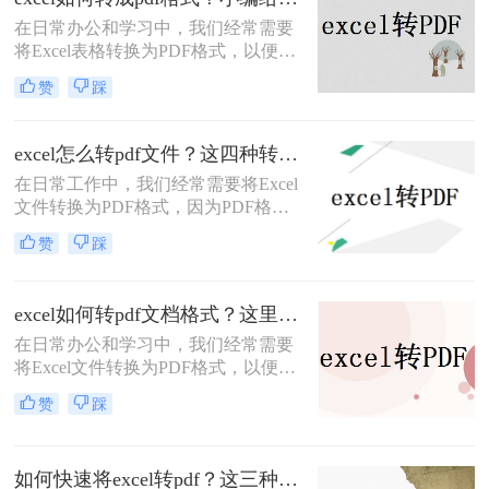
助用户将Excel文件转换为PDF格式。
​在日常办公和学习中，我们经常需要
将Excel表格转换为PDF格式，以便在
不改变原始格式的情况下进行分享、
赞
踩
打印或存档。那么excel如何转成pdf格
式呢？下面将详细介绍几种将Excel文
件转换为PDF格式的方法，帮助读者
excel怎么转pdf文件？这四种转换方法看到就是赚到
轻松完成转换。
在日常工作中，我们经常需要将Excel
文件转换为PDF格式，因为PDF格式
文件的优点是不易修改，易于打印和
赞
踩
共享，而且可以跨多个平台使用。在
Excel中将工作表转换为PDF格式可以
是一项非常简单的任务。本文将详细
excel如何转pdf文档格式？这里给你分享这三种操作方法！
excel怎么转pdf文件的步骤和方法。本
在日常办公和学习中，我们经常需要
文共有2000字左右，下面开始阅读
将Excel文件转换为PDF格式，以便于
吧。
分享、打印或保存为不可编辑的文
赞
踩
档。PDF格式因其跨平台兼容性好、
排版固定等优点而备受青睐。那么
Excel如何转PDF文档格式呢？下面，
如何快速将excel转pdf？这三种方法可以快速转换！
我将为您详细介绍几种将Excel文件转