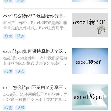
赞
踩
保存或分享，以确保表格的格式和内
求。
容在不同设备和软件上保持一致。
PDF文件具有跨平台性、不可编辑性
excel怎么转pdf？这里给你分享这二种操作方法！
和高清晰度等特点，使得它成为了一
在日常工作中，Excel和PDF是两种非
种理想的文件格式。本文将详细介绍
常常见的文件格式。Excel主要用于数
excel表格怎样生成pdf文件，帮助大家
据管理和分析，而PDF则因其不可编
更好地完成相关操作。
赞
踩
辑和跨平台的特性，常用于文档分享
和打印。有时，您可能希望将Excel文
件转换为PDF格式，以便在不需要修
excel转pdf如何保持原格式？这三种方法原格式不丢失！
改内容的情况下分享或打印文档。本
​在处理Excel文件时，有时我们需要将
文将指导您excel怎么转pdf，并介绍两
其转换为PDF格式以方便分享或打
种常用的方法。
印。保持格式不变是转换过程中一个
赞
踩
重要的要求。那么excel转pdf如何保持
原格式呢？本文将为您介绍三种实用
的方法，帮助您在将Excel转换为PDF
excel怎么转pdf不留白？分享三个简单而有效的方法！
时保持原格式。
Excel是广泛使用的电子表格软件，而
PDF是一种被广泛应用于文档共享和
打印的格式。所以，很多人都在寻找
赞
踩
将Excel文件转换成PDF文件的方法。