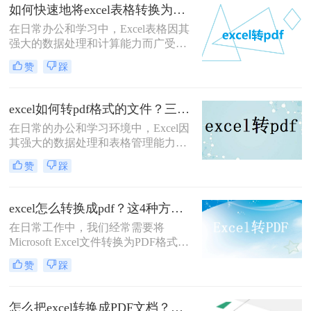
为了首选。那么如何将excel转pdf文件
如何快速地将excel表格转换为pdf文件格式？有这三种方法可以快速转换！
格式呢？本文将详细介绍几种将Excel
在日常办公和学习中，Excel表格因其
文件转换为PDF文件的方法，帮助用
强大的数据处理和计算能力而广受欢
户轻松实现这一转换过程。
迎。然而，在某些情况下，我们可能
赞
踩
需要将Excel表格转换为PDF文件格
式，以便更好地进行分享、打印或存
档。PDF文件具有跨平台兼容性好、
excel如何转pdf格式的文件？三招教你轻松转换！
格式固定不易被篡改等优点，非常适
在日常的办公和学习环境中，Excel因
合用于这些场景。那么如何快速地将
其强大的数据处理和表格管理能力，
excel表格转换为pdf文件格式呢？本文
成为了不可或缺的工具。然而，在需
将介绍几种快速将Excel表格转换为
赞
踩
要将数据分享给没有Excel软件的用
PDF文件的方法。
户、进行打印或存档时，将Excel文件
转换为PDF格式成为了一个常见的需
excel怎么转换成pdf？这4种方法很实用！
求。PDF格式以其跨平台兼容性好、
在日常工作中，我们经常需要将
格式固定、不易被篡改等特点，非常
Microsoft Excel文件转换为PDF格式，
适合用于这些场景。那么excel如何转
以保持数据的格式不变，便于分享和
pdf格式的文件呢？本文将详细介绍几
赞
踩
打印。PDF格式的文件具有跨平台兼
种将Excel文件转换为PDF格式的方
容性，能够确保文档在任何设备上看
法。
起来都与原样一致。本文将详细介绍
怎么把excel转换成PDF文档？这4种方法任你选择！