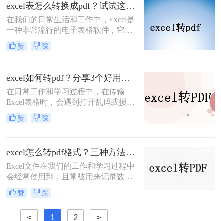
会把Excel怎么输出成一页PDF保存。
excel表怎么转换成pdf？试试这三个办法！
那么要怎么将Excel转PDF呢？小编就
​在我们的日常生活和工作中，Excel是
把excel转换pdf的操作方法告诉大家。
一种非常流行的电子表格软件，它为
我们提供了广泛的表格处理和数据分
赞
踩
析功能。然而，有时候我们需要将
Excel表格转换为PDF格式，以便在不
同的设备和环境中阅读和打印。本文
excel如何转pdf？分享3个好用的方法！
将向您介绍excel表怎么转换成pdf方
在日常工作和学习过程中，在传输
法，帮助您将Excel表格转换为PDF格
Excel表格时，会遇到打开乱码或损坏
式。
的问题。这会浪费时间，给别人留下
赞
踩
不好的印象。如果想解决类似的问
题，大家可以通过将Excel转换为图片
或PDF文件后再进行传输。而这两个
excel怎么转pdf格式？三种方法可以解决！
选项中，更多的用户会选择后者。那
么，excel如何转pdf呢？接下来分享三
Excel文件在我们的工作和学习过程中
种简单易学的方法，有兴趣的可以看
会经常使用到，且常被用来记录数据
看。
和计算数值。但Excel文件也存在一些
赞
踩
缺点，如：不便于传输和观看，以及
不小心修改数据会造成重大损失。为
<
1
2
>
避免这些问题，需要将其转换为PDF