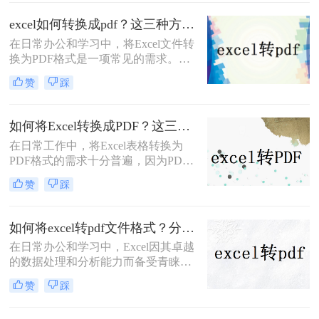
性和各种数据的排列，转换后的PDF
excel如何转换成pdf？这三种方法教会你！
文件可能会出现分页问题，导致打印
在日常办公和学习中，将Excel文件转
或阅读时不够方便。那么，excel转pdf
换为PDF格式是一项常见的需求。
如何保持在一页呢？下面将介绍四种
PDF格式因其跨平台性、格式稳定性
方法供大家参考。
赞
踩
和易于阅读的特性，成为分享和保存
文档的理想选择。那么excel如何转换
成pdf呢？本文将详细介绍几种将
如何将Excel转换成PDF？这三种转换方法快来了解下！
Excel转换成PDF格式的方法，帮助您
在日常工作中，将Excel表格转换为
轻松完成转换。
PDF格式的需求十分普遍，因为PDF
格式能确保文档在不同设备上的一致
赞
踩
显示，并且方便打印或发送给他人查
看。无论是为了保护文档格式不被随
意更改，还是为了更方便地分享和打
如何将excel转pdf文件格式？分享三种实用操作方法！
印，将Excel转换为PDF都是一个实用
在日常办公和学习中，Excel因其卓越
的技能。那么如何将Excel转换成PDF
的数据处理和分析能力而备受青睐。
呢？下面详细介绍几种将Excel转换为
然而，在需要将Excel表格以固定格式
PDF的方法。
赞
踩
分享、打印或存档时，PDF格式因其
良好的跨平台兼容性和不可编辑性成