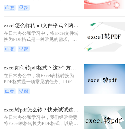
便于在不改变格式的前提下进行分
赞
踩
享、打印或存档。那么Excel电子表格
转PDF怎么转呢？本文将详细介绍几
种将Excel电子表格转换为PDF的方
excel怎么样转pdf文件格式？两分钟教会你三种方法
法，并给出具体的操作步骤和注意事
在日常办公和学习中，将Excel文件转
项。
换为PDF格式是一种常见的需求。
PDF格式不仅易于分享和打印，还能
赞
踩
保持文件的完整性和格式一致性。那
么excel怎么样转pdf文件格式呢？本文
将介绍三种常用的Excel转PDF的方
excel如何转pdf格式？这3个方法让你轻松转换！
法。
在日常办公中，将Excel表格转换为
PDF格式是一项常见的任务。PDF格
式具有跨平台兼容性和不可编辑性，
赞
踩
非常适合分享和存档。那么excel如何
转pdf格式呢？本文将介绍三种将
Excel转换为PDF的方法。
excel转pdf怎么转？快来试试这3种方法！
在日常办公和学习中，我们经常需要
将Excel表格转换为PDF格式，以确保