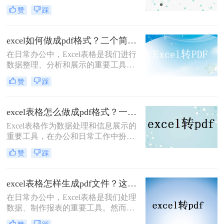
分享、打印或存档。PDF文件具有跨
赞
踩
平台性、不易被篡改的特点，能够确
保表格数据的完整性和准确性。本文
将详细介绍excel如何转换为pdf格式的
excel如何做成pdf格式？二个简单的方法教大家！
方法，帮助您轻松完成这一操作。
在日常办公中，Excel表格是我们进行
数据整理、分析和展示的重要工具。
然而，有时候我们需要将Excel表格转
赞
踩
换成PDF格式，以便于在不同的设备
和平台上进行查阅、打印或分享。
PDF格式能够保持文档的原貌，不会
excel表格怎么做成pdf格式？一分钟教会你三个方法！
因软件版本或操作系统不同而导致格
Excel表格作为数据处理和信息展示的
式变化，这使得它成为了一种理想的
重要工具，在办公和日常工作中扮演
文件转换格式。本文将详细介绍excel
着举足轻重的角色。然而，有时我们
如何做成pdf格式，并分享一些实用技
赞
踩
需要将Excel表格转换为PDF格式，以
巧。
便更好地分享、打印或存档。PDF格
式能够保持文档的原貌，确保在不同
excel表格怎样生成pdf文件？这三种方法教你轻松转换！
平台和设备上呈现一致的效果。那么
在日常办公中，Excel表格是我们处理
excel表格怎么做成pdf格式呢？本文将
数据、制作报表的重要工具。然而，
介绍三种将Excel表格转换为PDF格式
有时我们需要将Excel表格以PDF格式
的实用方法，帮助您轻松实现这一需