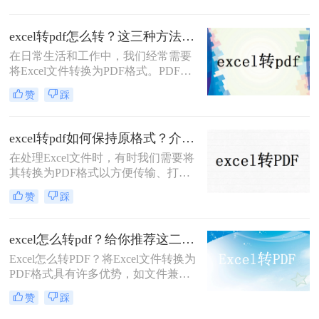
然而，许多人都遇到了一个问题，就
是转换后的PDF文件会出现留白的情
excel转pdf怎么转？这三种方法很好用！
况。那么excel怎么转pdf不留白呢？在
在日常生活和工作中，我们经常需要
本文中，我们将向您介绍三个简单而
将Excel文件转换为PDF格式。PDF格
有效的方法，让您能够快速将Excel文
式的文件具有跨平台、跨设备的特
件转换成PDF文件，而且不会出现任
赞
踩
点，能够确保文档在不同环境下的一
何留白。
致性和完整性。那么excel转pdf怎么转
呢？本文将为您介绍三种简单易行的
excel转pdf如何保持原格式？介绍三种方式！
Excel转PDF方法。
在处理Excel文件时，有时我们需要将
其转换为PDF格式以方便传输、打印
或在线分享。但是，将Excel文件转换
赞
踩
为PDF时，可能会遇到格式变化或失
真问题。为了确保Excel文件在转换为
PDF时保持原格式，那么excel转pdf如
excel怎么转pdf？给你推荐这二种方法！
何保持原格式呢？本文将为您提供一
Excel怎么转PDF？将Excel文件转换为
些有效的方法和技巧。
PDF格式具有许多优势，如文件兼容
性、保护文件内容等。本文将介绍两
赞
踩
种简便的Excel转PDF方法，并提供详
细的操作步骤，帮助您顺利完成转换