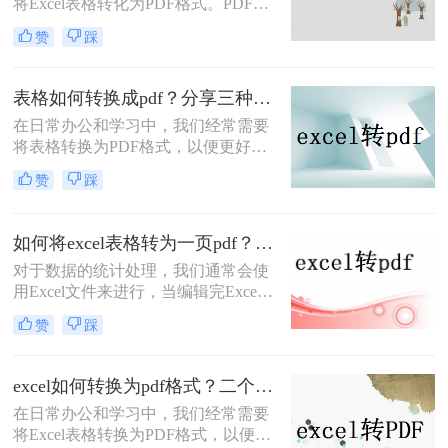
将Excel表格转化为PDF格式。PDF文
格如何转换成pdf呢？本文将介绍三种
件具有跨平台性、不易被篡改的特
将表格转换为PDF的实用方法，帮助
赞
踩
点，能够确保表格数据的完整性和准
您轻松实现表格的格式化输出。
确性，方便我们进行分享、打印和存
档。那么excel怎么转化成pdf呢？本文
表格如何转换成pdf？分享三种简单好用的方法！
将介绍两种将Excel表格转化为PDF的
​在日常办公和学习中，我们经常需要
实用方法，帮助您轻松实现这一目
将表格转换为PDF格式，以便更好地
标。
共享、打印或保存文件。PDF格式具
赞
踩
有跨平台、不易被篡改的特点，能够
确保表格的原始格式和内容在传输和
查看时保持不变。那么表格如何转换
如何将excel表格转为一页pdf？这里给你分享这二种操作方法!
成pdf呢？本文将介绍三种将表格转换
对于数据的统计处理，我们通常会使
为PDF的方法，帮助您轻松实现这一
用Excel文件来进行，当编辑完Excel
目标。
文件后，如果要将Excel文件转换为
赞
踩
PDF文件，我们应该怎么做？怎样把
如何将excel表格转为一页pdf？下面我
就来给大家介绍一下excel转pdf的方
excel如何转换为pdf格式？二个简单的方法教大家！
法。
在日常办公和学习中，我们经常需要
将Excel表格转换为PDF格式，以便于