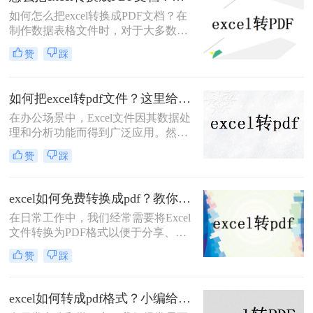
excel怎么转换成pdf，无论您是在
如何怎么把excel转换成PDF文档？在
Windows还是Mac OS上操作，都能找
制作数据表格文件时，对于大多数人
到适用的方法。
会选择使用Excel文档。然而，由于
赞
踩
Excel格式的低兼容性，在将Excel表
格发送给他人后，文档将无法在其他
设备中打开。如何避免这种情况，我
如何把excel转pdf文件？这里给你分享这三种操作方法！
们可以在传输文件之前将Excel表格转
在办公场景中，Excel文件因其数据处
换为PDF文档。我们如何将excel转
理和分析功能而得到广泛应用。然
PDF？让我们学习以下Excel转换PDF
而，当需要将Excel文件分享给他人或
的方法！
赞
踩
打印时，将其转换为PDF格式变得尤
为重要。那么如何把excel转pdf文件
呢？本文将为您详细介绍Excel转PDF
excel如何免费转换成pdf？教你二种简单转换方法！
的方法，帮助您轻松实现数据的安全
在日常工作中，我们经常需要将Excel
分享与打印，提升工作效率。
文件转换为PDF格式以便于分享、打
印或存档。然而，许多用户可能并不
赞
踩
希望为此付费购买专门的转换软件。
那么Excel如何免费转换成PDF呢？本
文将介绍几种免费且简单的方法，帮
excel如何转成pdf格式？小编给你分享这三种方法！
助用户将Excel文件转换为PDF格式。