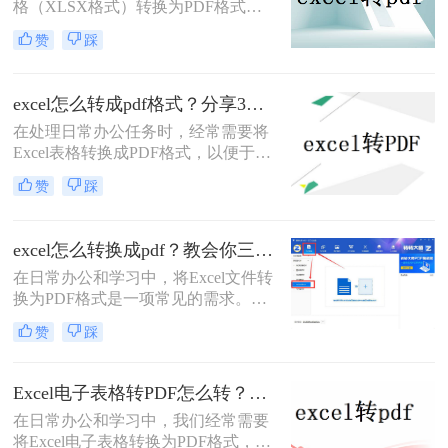
格（XLSX格式）转换为PDF格式已
成为一项常见的任务。PDF格式具有
赞
踩
跨平台兼容性、格式稳定性和安全性
等优点，使得它在文件共享、存档和
打印等方面具有显著优势。那么xlsx
excel怎么转成pdf格式？分享3个很好用的方法！
怎么转换成pdf格式呢？本文将介绍三
在处理日常办公任务时，经常需要将
种将XLSX转换成PDF的方法。
Excel表格转换成PDF格式，以便于分
享、存档或打印。那么excel怎么转成
赞
踩
pdf格式呢？本文将详细介绍三种将
Excel转换成PDF的方法。
excel怎么转换成pdf？教会你三个实用方法！
在日常办公和学习中，将Excel文件转
换为PDF格式是一项常见的需求。
PDF格式因其良好的兼容性和不可编
赞
踩
辑性，使得文件分享和打印变得更加
方便。那么excel怎么转换成pdf​呢？本
文将介绍三种Excel转换成PDF的方
Excel电子表格转PDF怎么转？推荐这四种方法给大家！
法。
​在日常办公和学习中，我们经常需要
将Excel电子表格转换为PDF格式，以