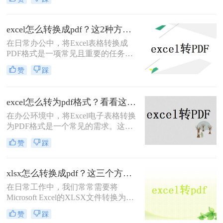
定性，能够确保表格在不同设备和操
作系统中保持一致的布局和数据。那
么excel如何转pdf格式呢？本文将介绍
excel怎么转换成pdf？这2种方法教你轻松转换！
两种将Excel转PDF的方法。
在日常办公中，将Excel表格转换成
PDF格式是一项常见且重要的任务。
PDF格式具有跨平台、不易被篡改的
赞
踩
特点，非常适合用于分享、归档和打
印。那么excel怎么转换成pdf呢？本文
将介绍两种将Excel转换成PDF的方
excel怎么转为pdf格式？看看这2个简单方法！
法。
在办公环境中，将Excel电子表格转换
为PDF格式是一个常见的需求。这样
做不仅能够确保文件的布局和格式在
赞
踩
不同设备上保持一致，还能防止接收
者无意或有意地修改文件内容。那么
excel怎么转为pdf格式呢？本文将详细
xlsx怎么转换成pdf？这三个方法让你快速操作!！
介绍两种不同的工具和方法，帮助您
在日常工作中，我们常常需要将
轻松实现Excel到PDF的转换。
Microsoft Excel的XLSX文件转换为
PDF格式，以便于共享、打印或存
赞
踩
档，因为PDF格式能够确保文档的外