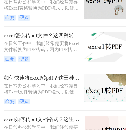
​在日常办公和学习中，我们经常需要
将Excel表格转换为PDF格式，以便在
不改变原始格式的情况下进行分享、
赞
踩
打印或存档。那么excel如何转成pdf格
式呢？下面将详细介绍几种将Excel文
件转换为PDF格式的方法，帮助读者
excel怎么转pdf文件？这四种转换方法看到就是赚到
轻松完成转换。
在日常工作中，我们经常需要将Excel
文件转换为PDF格式，因为PDF格式
文件的优点是不易修改，易于打印和
赞
踩
共享，而且可以跨多个平台使用。在
Excel中将工作表转换为PDF格式可以
是一项非常简单的任务。本文将详细
如何快速将excel转pdf？这三种方法可以快速转换！
excel怎么转pdf文件的步骤和方法。本
在日常办公和学习中，我们经常需要
文共有2000字左右，下面开始阅读
将Excel文件转换为PDF格式，以便于
吧。
分享、打印或保存为不可编辑的文
赞
踩
档。那么如何快速将excel转pdf呢？下
面，我将为您详细介绍几种快速将
Excel转PDF的方法。
excel如何转pdf文档格式？这里给你分享这三种操作方法！
在日常办公和学习中，我们经常需要