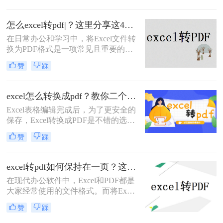
观在任何设备上都保持一致，而且防
止了对原始数据的意外修改。那么
怎么excel转pdf|？这里分享这4种操作方法！
xlsx怎么转换成pdf呢？下面，我们将
详细介绍几种将XLSX文件转换为
在日常办公和学习中，将Excel文件转
PDF的有效方法，无论你是在办公室
换为PDF格式是一项常见且重要的任
使用桌面应用程序，还是在旅途中依
务。PDF格式因其跨平台性、格式稳
赞
踩
赖在线工具，都能找到适合自己的解
定性和安全性，成为了分享和保存电
决方案。
子文档的理想选择。那么怎么excel转
pdf呢？本文将详细介绍几种将Excel
excel怎么转换成pdf？教你二个方法轻松对应！
文件转换成PDF的方法，帮助您轻松
Excel表格编辑完成后，为了更安全的
完成转换。
保存，Excel转换成PDF是不错的选
择，excel怎么转换成pdf？对表格文件
赞
踩
进行转换，保存成PDF的形式，可以
防止随意改动，本期为大家推荐二
招，Excel转PDF简单几步轻松完成。
excel转pdf如何保持在一页？这四种方法，从此再也不用分页困扰你！
在现代办公软件中，Excel和PDF都是
大家经常使用的文件格式。而将Excel
文件转换为PDF文件在很多时候是必
赞
踩
需的，尤其是需要共享给他人或打印
输出时。然而，由于Excel文件的复杂