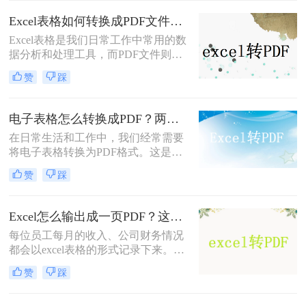
任务。
Excel表格如何转换成PDF文件？试试这二个办法！
Excel表格是我们日常工作中常用的数
据分析和处理工具，而PDF文件则是
一种跨平台、不可编辑的文档格式，
赞
踩
适用于在不同设备和操作系统间共享
和传输数据。因此，将Excel表格转换
为PDF文件，可以确保数据的完整性
电子表格怎么转换成PDF？两种方法轻松学会！
和安全性，方便我们在不同环境下进
在日常生活和工作中，我们经常需要
行查看和编辑。本文将详细介绍Excel
将电子表格转换为PDF格式。这是因
表格如何转换成PDF文件，下面一起
为PDF文件具有跨平台、不可编辑的
看看这些方法。
赞
踩
特点，能够确保表格内容的完整性和
安全性。你知道电子表格怎么转换成
PDF吗？很多人都不知道怎么转换，
Excel怎么输出成一页PDF？这三种方法可以解决！
所以小编今天就来给大家分享一下转
每位员工每月的收入、公司财务情况
换方法。
都会以excel表格的形式记录下来。一
些企业由于人数众多，他们的薪水水
赞
踩
平大部分是不同的。为避免工资表被
别人擅自修改而造成的财务问题，都