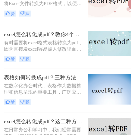
将Excel文件转换为PDF格式，以便于
分享、打印或保存为不可编辑的文
赞
踩
档。PDF格式因其跨平台兼容性好、
排版固定等优点而备受青睐。那么
Excel如何转PDF文档格式呢？下面，
excel怎么转化成pdf？教你4个方法轻松对应！
我将为您详细介绍几种将Excel文件转
换为PDF文档格式的方法。
有时需要将excel格式表格转换为pdf，
因为直接发excel容易被人修改里面的
数据，因此我们需要将excel怎么转化
赞
踩
成pdf，以防止修改。以下是如何将
excel转pdf的操作流程，需要的盆友看
起来。
表格如何转换成pdf？三种方法轻松学会！
在数字化办公时代，表格作为数据整
理和信息呈现的重要工具，广泛应用
于各个领域。然而，为了确保表格在
赞
踩
不同平台和设备上的准确展示，将表
格转换为PDF格式成为了一个常见的
需求。PDF文件具有跨平台兼容性、
excel怎么转化成pdf？这二种方法你可以试试！
格式稳定性和易于分享的特点，使得
在日常办公和学习中，我们经常需要
它成为表格转换的理想选择。那么表