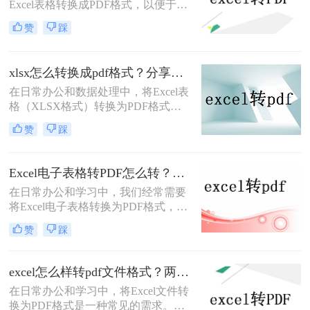
Excel表格转换成PDF格式，以便于分
享、存档或打印。那么excel怎么转成
赞
踩
pdf格式呢？本文将详细介绍三种将
Excel转换成PDF的方法。
xlsx怎么转换成pdf格式？分享三种高效转换方法！
在日常办公和数据处理中，将Excel表
格（XLSX格式）转换为PDF格式已
成为一项常见的任务。PDF格式具有
赞
踩
跨平台兼容性、格式稳定性和安全性
等优点，使得它在文件共享、存档和
打印等方面具有显著优势。那么xlsx
Excel电子表格转PDF怎么转？推荐这四种方法给大家！
怎么转换成pdf格式呢？本文将介绍三
​在日常办公和学习中，我们经常需要
种将XLSX转换成PDF的方法。
将Excel电子表格转换为PDF格式，以
便于在不改变格式的前提下进行分
赞
踩
享、打印或存档。那么Excel电子表格
转PDF怎么转呢？本文将详细介绍几
种将Excel电子表格转换为PDF的方
excel怎么样转pdf文件格式？两分钟教会你三种方法
法，并给出具体的操作步骤和注意事
在日常办公和学习中，将Excel文件转
项。
换为PDF格式是一种常见的需求。