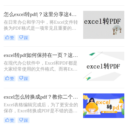
观在任何设备上都保持一致，而且防
止了对原始数据的意外修改。那么
怎么excel转pdf|？这里分享这4种操作方法！
xlsx怎么转换成pdf呢？下面，我们将
详细介绍几种将XLSX文件转换为
在日常办公和学习中，将Excel文件转
PDF的有效方法，无论你是在办公室
换为PDF格式是一项常见且重要的任
使用桌面应用程序，还是在旅途中依
务。PDF格式因其跨平台性、格式稳
赞
踩
赖在线工具，都能找到适合自己的解
定性和安全性，成为了分享和保存电
决方案。
子文档的理想选择。那么怎么excel转
pdf呢？本文将详细介绍几种将Excel
excel转pdf如何保持在一页？这四种方法，从此再也不用分页困扰你！
文件转换成PDF的方法，帮助您轻松
在现代办公软件中，Excel和PDF都是
完成转换。
大家经常使用的文件格式。而将Excel
文件转换为PDF文件在很多时候是必
赞
踩
需的，尤其是需要共享给他人或打印
输出时。然而，由于Excel文件的复杂
性和各种数据的排列，转换后的PDF
excel怎么转换成pdf？教你二个方法轻松对应！
文件可能会出现分页问题，导致打印
Excel表格编辑完成后，为了更安全的
或阅读时不够方便。那么，excel转pdf
保存，Excel转换成PDF是不错的选
如何保持在一页呢？下面将介绍四种
择，excel怎么转换成pdf？对表格文件
方法供大家参考。
赞
踩
进行转换，保存成PDF的形式，可以