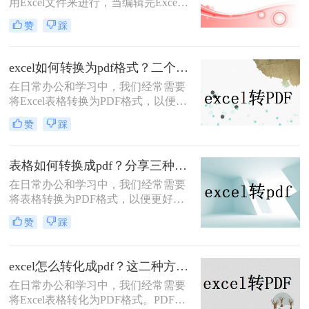
用Excel文件来进行，当编辑完Excel
格如何转换成pdf呢？本文将介绍三种
文件后，如果要将Excel文件转换为
将表格转换为PDF的实用方法，帮助
赞
踩
PDF文件，我们应该怎么做？怎样把
您轻松实现表格的格式化输出。
如何将excel表格转为一页pdf？下面我
就来给大家介绍一下excel转pdf的方
excel如何转换为pdf格式？二个简单的方法教大家！
法。
在日常办公和学习中，我们经常需要
将Excel表格转换为PDF格式，以便于
分享、打印或存档。PDF文件具有跨
赞
踩
平台性、不易被篡改的特点，能够确
保表格数据的完整性和准确性。本文
将详细介绍excel如何转换为pdf格式的
表格如何转换成pdf？分享三种简单好用的方法！
方法，帮助您轻松完成这一操作。
​在日常办公和学习中，我们经常需要
将表格转换为PDF格式，以便更好地
共享、打印或保存文件。PDF格式具
赞
踩
有跨平台、不易被篡改的特点，能够
确保表格的原始格式和内容在传输和
查看时保持不变。那么表格如何转换
excel怎么转化成pdf？这二种方法你可以试试！
成pdf呢？本文将介绍三种将表格转换
在日常办公和学习中，我们经常需要
为PDF的方法，帮助您轻松实现这一
将Excel表格转化为PDF格式。PDF文
目标。