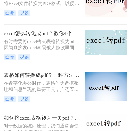
将Excel文件转换为PDF格式，以便于
分享、打印或保存为不可编辑的文
赞
踩
档。PDF格式因其跨平台兼容性好、
排版固定等优点而备受青睐。那么
Excel如何转PDF文档格式呢？下面，
excel怎么转化成pdf？教你4个方法轻松对应！
我将为您详细介绍几种将Excel文件转
换为PDF文档格式的方法。
有时需要将excel格式表格转换为pdf，
因为直接发excel容易被人修改里面的
数据，因此我们需要将excel怎么转化
赞
踩
成pdf，以防止修改。以下是如何将
excel转pdf的操作流程，需要的盆友看
起来。
表格如何转换成pdf？三种方法轻松学会！
在数字化办公时代，表格作为数据整
理和信息呈现的重要工具，广泛应用
于各个领域。然而，为了确保表格在
赞
踩
不同平台和设备上的准确展示，将表
格转换为PDF格式成为了一个常见的
需求。PDF文件具有跨平台兼容性、
如何将excel表格转为一页pdf？这里给你分享这二种操作方法!
格式稳定性和易于分享的特点，使得
对于数据的统计处理，我们通常会使
它成为表格转换的理想选择。那么表