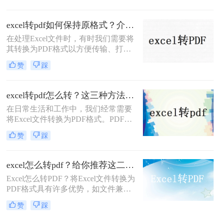
然而，许多人都遇到了一个问题，就
是转换后的PDF文件会出现留白的情
excel转pdf如何保持原格式？介绍三种方式！
况。那么excel怎么转pdf不留白呢？在
在处理Excel文件时，有时我们需要将
本文中，我们将向您介绍三个简单而
其转换为PDF格式以方便传输、打印
有效的方法，让您能够快速将Excel文
或在线分享。但是，将Excel文件转换
件转换成PDF文件，而且不会出现任
赞
踩
为PDF时，可能会遇到格式变化或失
何留白。
真问题。为了确保Excel文件在转换为
PDF时保持原格式，那么excel转pdf如
excel转pdf怎么转？这三种方法很好用！
何保持原格式呢？本文将为您提供一
在日常生活和工作中，我们经常需要
些有效的方法和技巧。
将Excel文件转换为PDF格式。PDF格
式的文件具有跨平台、跨设备的特
赞
踩
点，能够确保文档在不同环境下的一
致性和完整性。那么excel转pdf怎么转
呢？本文将为您介绍三种简单易行的
excel怎么转pdf？给你推荐这二种方法！
Excel转PDF方法。
Excel怎么转PDF？将Excel文件转换为
PDF格式具有许多优势，如文件兼容
性、保护文件内容等。本文将介绍两
赞
踩
种简便的Excel转PDF方法，并提供详
细的操作步骤，帮助您顺利完成转换