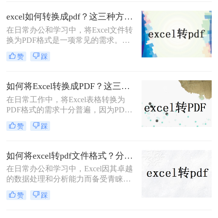
防止随意改动，本期为大家推荐二
招，Excel转PDF简单几步轻松完成。
excel如何转换成pdf？这三种方法教会你！
在日常办公和学习中，将Excel文件转
换为PDF格式是一项常见的需求。
PDF格式因其跨平台性、格式稳定性
赞
踩
和易于阅读的特性，成为分享和保存
文档的理想选择。那么excel如何转换
成pdf呢？本文将详细介绍几种将
如何将Excel转换成PDF？这三种转换方法快来了解下！
Excel转换成PDF格式的方法，帮助您
在日常工作中，将Excel表格转换为
轻松完成转换。
PDF格式的需求十分普遍，因为PDF
格式能确保文档在不同设备上的一致
赞
踩
显示，并且方便打印或发送给他人查
看。无论是为了保护文档格式不被随
意更改，还是为了更方便地分享和打
如何将excel转pdf文件格式？分享三种实用操作方法！
印，将Excel转换为PDF都是一个实用
在日常办公和学习中，Excel因其卓越
的技能。那么如何将Excel转换成PDF
的数据处理和分析能力而备受青睐。
呢？下面详细介绍几种将Excel转换为
然而，在需要将Excel表格以固定格式
PDF的方法。
赞
踩
分享、打印或存档时，PDF格式因其
良好的跨平台兼容性和不可编辑性成