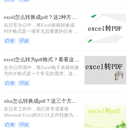
定性，能够确保表格在不同设备和操
作系统中保持一致的布局和数据。那
么excel如何转pdf格式呢？本文将介绍
excel怎么转换成pdf？这2种方法教你轻松转换！
两种将Excel转PDF的方法。
在日常办公中，将Excel表格转换成
PDF格式是一项常见且重要的任务。
PDF格式具有跨平台、不易被篡改的
赞
踩
特点，非常适合用于分享、归档和打
印。那么excel怎么转换成pdf呢？本文
将介绍两种将Excel转换成PDF的方
excel怎么转为pdf格式？看看这2个简单方法！
法。
在办公环境中，将Excel电子表格转换
为PDF格式是一个常见的需求。这样
做不仅能够确保文件的布局和格式在
赞
踩
不同设备上保持一致，还能防止接收
者无意或有意地修改文件内容。那么
excel怎么转为pdf格式呢？本文将详细
xlsx怎么转换成pdf？这三个方法让你快速操作!！
介绍两种不同的工具和方法，帮助您
在日常工作中，我们常常需要将
轻松实现Excel到PDF的转换。
Microsoft Excel的XLSX文件转换为
PDF格式，以便于共享、打印或存
赞
踩
档，因为PDF格式能够确保文档的外