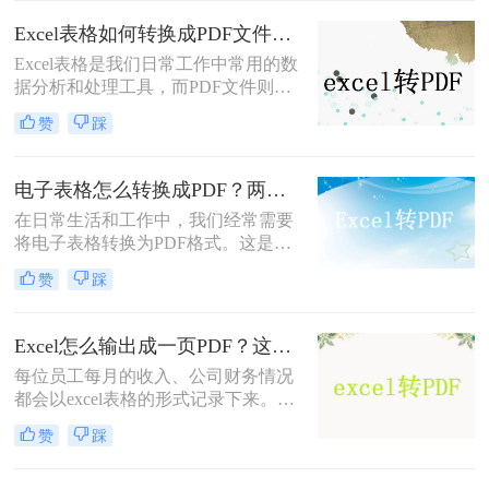
任务。
Excel表格如何转换成PDF文件？试试这二个办法！
Excel表格是我们日常工作中常用的数
据分析和处理工具，而PDF文件则是
一种跨平台、不可编辑的文档格式，
赞
踩
适用于在不同设备和操作系统间共享
和传输数据。因此，将Excel表格转换
为PDF文件，可以确保数据的完整性
电子表格怎么转换成PDF？两种方法轻松学会！
和安全性，方便我们在不同环境下进
在日常生活和工作中，我们经常需要
行查看和编辑。本文将详细介绍Excel
将电子表格转换为PDF格式。这是因
表格如何转换成PDF文件，下面一起
为PDF文件具有跨平台、不可编辑的
看看这些方法。
赞
踩
特点，能够确保表格内容的完整性和
安全性。你知道电子表格怎么转换成
PDF吗？很多人都不知道怎么转换，
Excel怎么输出成一页PDF？这三种方法可以解决！
所以小编今天就来给大家分享一下转
每位员工每月的收入、公司财务情况
换方法。
都会以excel表格的形式记录下来。一
些企业由于人数众多，他们的薪水水
赞
踩
平大部分是不同的。为避免工资表被
别人擅自修改而造成的财务问题，都