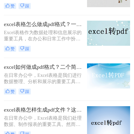
件具有跨平台性、不易被篡改的特
赞
踩
点，能够确保表格数据的完整性和准
确性，方便我们进行分享、打印和存
档。那么excel怎么转化成pdf呢？本文
excel表格怎么做成pdf格式？一分钟教会你三个方法！
将介绍两种将Excel表格转化为PDF的
Excel表格作为数据处理和信息展示的
实用方法，帮助您轻松实现这一目
重要工具，在办公和日常工作中扮演
标。
着举足轻重的角色。然而，有时我们
赞
踩
需要将Excel表格转换为PDF格式，以
便更好地分享、打印或存档。PDF格
式能够保持文档的原貌，确保在不同
excel如何做成pdf格式？二个简单的方法教大家！
平台和设备上呈现一致的效果。那么
在日常办公中，Excel表格是我们进行
excel表格怎么做成pdf格式呢？本文将
数据整理、分析和展示的重要工具。
介绍三种将Excel表格转换为PDF格式
然而，有时候我们需要将Excel表格转
的实用方法，帮助您轻松实现这一需
赞
踩
换成PDF格式，以便于在不同的设备
求。
和平台上进行查阅、打印或分享。
PDF格式能够保持文档的原貌，不会
excel表格怎样生成pdf文件？这三种方法教你轻松转换！
因软件版本或操作系统不同而导致格
在日常办公中，Excel表格是我们处理
式变化，这使得它成为了一种理想的
数据、制作报表的重要工具。然而，
文件转换格式。本文将详细介绍excel
有时我们需要将Excel表格以PDF格式
如何做成pdf格式，并分享一些实用技