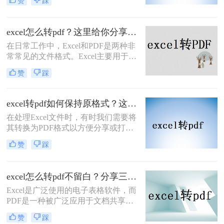
赞
踩
保存或分享，以确保表格的格式和内
巧。
容在不同设备和软件上保持一致。
PDF文件具有跨平台性、不可编辑性
excel怎么转pdf？这里给你分享这二种操作方法！
和高清晰度等特点，使得它成为了一
在日常工作中，Excel和PDF是两种非
种理想的文件格式。本文将详细介绍
常常见的文件格式。Excel主要用于数
excel表格怎样生成pdf文件，帮助大家
据管理和分析，而PDF则因其不可编
更好地完成相关操作。
赞
踩
辑和跨平台的特性，常用于文档分享
和打印。有时，您可能希望将Excel文
件转换为PDF格式，以便在不需要修
excel转pdf如何保持原格式？这三种方法原格式不丢失！
改内容的情况下分享或打印文档。本
​在处理Excel文件时，有时我们需要将
文将指导您excel怎么转pdf，并介绍两
其转换为PDF格式以方便分享或打
种常用的方法。
印。保持格式不变是转换过程中一个
赞
踩
重要的要求。那么excel转pdf如何保持
原格式呢？本文将为您介绍三种实用
的方法，帮助您在将Excel转换为PDF
excel怎么转pdf不留白？分享三个简单而有效的方法！
时保持原格式。
Excel是广泛使用的电子表格软件，而
PDF是一种被广泛应用于文档共享和
打印的格式。所以，很多人都在寻找
赞
踩
将Excel文件转换成PDF文件的方法。