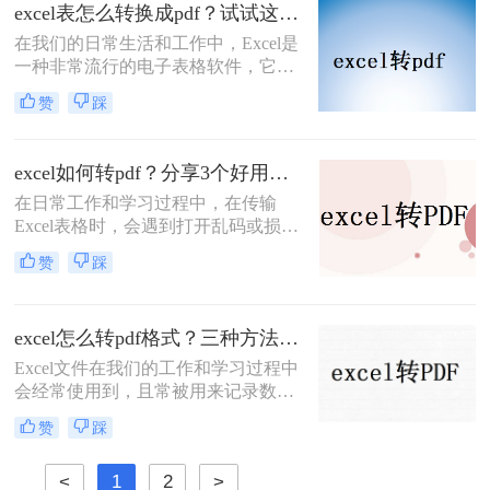
会把Excel怎么输出成一页PDF保存。
excel表怎么转换成pdf？试试这三个办法！
那么要怎么将Excel转PDF呢？小编就
​在我们的日常生活和工作中，Excel是
把excel转换pdf的操作方法告诉大家。
一种非常流行的电子表格软件，它为
我们提供了广泛的表格处理和数据分
赞
踩
析功能。然而，有时候我们需要将
Excel表格转换为PDF格式，以便在不
同的设备和环境中阅读和打印。本文
excel如何转pdf？分享3个好用的方法！
将向您介绍excel表怎么转换成pdf方
在日常工作和学习过程中，在传输
法，帮助您将Excel表格转换为PDF格
Excel表格时，会遇到打开乱码或损坏
式。
的问题。这会浪费时间，给别人留下
赞
踩
不好的印象。如果想解决类似的问
题，大家可以通过将Excel转换为图片
或PDF文件后再进行传输。而这两个
excel怎么转pdf格式？三种方法可以解决！
选项中，更多的用户会选择后者。那
么，excel如何转pdf呢？接下来分享三
Excel文件在我们的工作和学习过程中
种简单易学的方法，有兴趣的可以看
会经常使用到，且常被用来记录数据
看。
和计算数值。但Excel文件也存在一些
赞
踩
缺点，如：不便于传输和观看，以及
不小心修改数据会造成重大损失。为
<
1
2
>
避免这些问题，需要将其转换为PDF