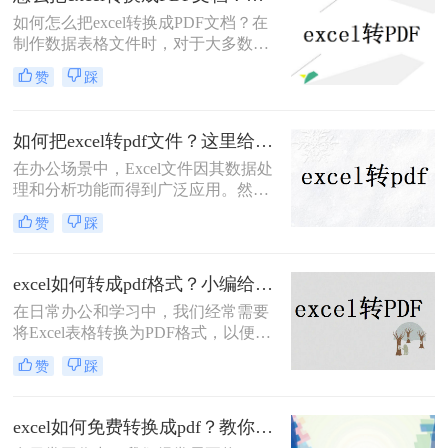
excel怎么转换成pdf，无论您是在
如何怎么把excel转换成PDF文档？在
Windows还是Mac OS上操作，都能找
制作数据表格文件时，对于大多数人
到适用的方法。
会选择使用Excel文档。然而，由于
赞
踩
Excel格式的低兼容性，在将Excel表
格发送给他人后，文档将无法在其他
设备中打开。如何避免这种情况，我
如何把excel转pdf文件？这里给你分享这三种操作方法！
们可以在传输文件之前将Excel表格转
在办公场景中，Excel文件因其数据处
换为PDF文档。我们如何将excel转
理和分析功能而得到广泛应用。然
PDF？让我们学习以下Excel转换PDF
而，当需要将Excel文件分享给他人或
的方法！
赞
踩
打印时，将其转换为PDF格式变得尤
为重要。那么如何把excel转pdf文件
呢？本文将为您详细介绍Excel转PDF
excel如何转成pdf格式？小编给你分享这三种方法！
的方法，帮助您轻松实现数据的安全
​在日常办公和学习中，我们经常需要
分享与打印，提升工作效率。
将Excel表格转换为PDF格式，以便在
不改变原始格式的情况下进行分享、
赞
踩
打印或存档。那么excel如何转成pdf格
式呢？下面将详细介绍几种将Excel文
件转换为PDF格式的方法，帮助读者
excel如何免费转换成pdf？教你二种简单转换方法！
轻松完成转换。