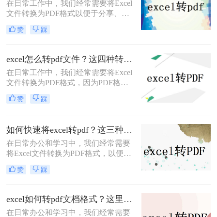
在日常工作中，我们经常需要将Excel
文件转换为PDF格式以便于分享、打
印或存档。然而，许多用户可能并不
赞
踩
希望为此付费购买专门的转换软件。
那么Excel如何免费转换成PDF呢？本
文将介绍几种免费且简单的方法，帮
excel怎么转pdf文件？这四种转换方法看到就是赚到
助用户将Excel文件转换为PDF格式。
在日常工作中，我们经常需要将Excel
文件转换为PDF格式，因为PDF格式
文件的优点是不易修改，易于打印和
赞
踩
共享，而且可以跨多个平台使用。在
Excel中将工作表转换为PDF格式可以
是一项非常简单的任务。本文将详细
如何快速将excel转pdf？这三种方法可以快速转换！
excel怎么转pdf文件的步骤和方法。本
在日常办公和学习中，我们经常需要
文共有2000字左右，下面开始阅读
将Excel文件转换为PDF格式，以便于
吧。
分享、打印或保存为不可编辑的文
赞
踩
档。那么如何快速将excel转pdf呢？下
面，我将为您详细介绍几种快速将
Excel转PDF的方法。
excel如何转pdf文档格式？这里给你分享这三种操作方法！
在日常办公和学习中，我们经常需要