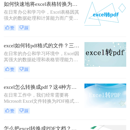
为了首选。那么如何将excel转pdf文件
如何快速地将excel表格转换为pdf文件格式？有这三种方法可以快速转换！
格式呢？本文将详细介绍几种将Excel
在日常办公和学习中，Excel表格因其
文件转换为PDF文件的方法，帮助用
强大的数据处理和计算能力而广受欢
户轻松实现这一转换过程。
迎。然而，在某些情况下，我们可能
赞
踩
需要将Excel表格转换为PDF文件格
式，以便更好地进行分享、打印或存
档。PDF文件具有跨平台兼容性好、
excel如何转pdf格式的文件？三招教你轻松转换！
格式固定不易被篡改等优点，非常适
在日常的办公和学习环境中，Excel因
合用于这些场景。那么如何快速地将
其强大的数据处理和表格管理能力，
excel表格转换为pdf文件格式呢？本文
成为了不可或缺的工具。然而，在需
将介绍几种快速将Excel表格转换为
赞
踩
要将数据分享给没有Excel软件的用
PDF文件的方法。
户、进行打印或存档时，将Excel文件
转换为PDF格式成为了一个常见的需
excel怎么转换成pdf？这4种方法很实用！
求。PDF格式以其跨平台兼容性好、
在日常工作中，我们经常需要将
格式固定、不易被篡改等特点，非常
Microsoft Excel文件转换为PDF格式，
适合用于这些场景。那么excel如何转
以保持数据的格式不变，便于分享和
pdf格式的文件呢？本文将详细介绍几
赞
踩
打印。PDF格式的文件具有跨平台兼
种将Excel文件转换为PDF格式的方
容性，能够确保文档在任何设备上看
法。
起来都与原样一致。本文将详细介绍
怎么把excel转换成PDF文档？这4种方法任你选择！