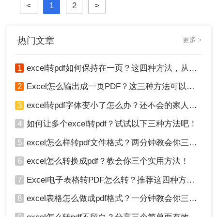
<
1
2
>
避免这些问题，需要将其转换为PDF
格式。那么excel怎么转pdf格式呢？接
下来推荐3个excel转PDF的方案，一
起来看看吧。
热门文章
更多 >
1
excel转pdf如何保持在一页？这四种方法，从此再也不用分页困扰你！
2
Excel怎么输出成一页PDF？这三种方法可以解决！
3
excel转pdf字体变小了怎么办？还不会的家人们快进来看
4
如何让多个excel转pdf？试试以下三种方法吧！
5
excel怎么样转pdf文件格式？两分钟教会你三种方法
6
excel怎么转换成pdf？教会你三个实用方法！
7
Excel电子表格转PDF怎么转？推荐这四种方法给大家！
8
excel表格怎么做成pdf格式？一分钟教会你三个方法！