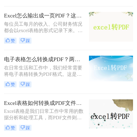
细的操作步骤，帮助您顺利完成转换
任务。
Excel怎么输出成一页PDF？这三种方法可以解决！
每位员工每月的收入、公司财务情况
都会以excel表格的形式记录下来。一
些企业由于人数众多，他们的薪水水
赞
踩
平大部分是不同的。为避免工资表被
别人擅自修改而造成的财务问题，都
会把Excel怎么输出成一页PDF保存。
电子表格怎么转换成PDF？两种方法轻松学会！
那么要怎么将Excel转PDF呢？小编就
在日常生活和工作中，我们经常需要
把excel转换pdf的操作方法告诉大家。
将电子表格转换为PDF格式。这是因
为PDF文件具有跨平台、不可编辑的
赞
踩
特点，能够确保表格内容的完整性和
安全性。你知道电子表格怎么转换成
PDF吗？很多人都不知道怎么转换，
Excel表格如何转换成PDF文件？试试这二个办法！
所以小编今天就来给大家分享一下转
Excel表格是我们日常工作中常用的数
换方法。
据分析和处理工具，而PDF文件则是
一种跨平台、不可编辑的文档格式，
赞
踩
适用于在不同设备和操作系统间共享
和传输数据。因此，将Excel表格转换