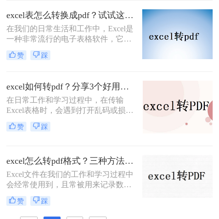
为PDF文件，可以确保数据的完整性
excel表怎么转换成pdf？试试这三个办法！
和安全性，方便我们在不同环境下进
​在我们的日常生活和工作中，Excel是
行查看和编辑。本文将详细介绍Excel
一种非常流行的电子表格软件，它为
表格如何转换成PDF文件，下面一起
我们提供了广泛的表格处理和数据分
看看这些方法。
赞
踩
析功能。然而，有时候我们需要将
Excel表格转换为PDF格式，以便在不
同的设备和环境中阅读和打印。本文
excel如何转pdf？分享3个好用的方法！
将向您介绍excel表怎么转换成pdf方
在日常工作和学习过程中，在传输
法，帮助您将Excel表格转换为PDF格
Excel表格时，会遇到打开乱码或损坏
式。
的问题。这会浪费时间，给别人留下
赞
踩
不好的印象。如果想解决类似的问
题，大家可以通过将Excel转换为图片
或PDF文件后再进行传输。而这两个
excel怎么转pdf格式？三种方法可以解决！
选项中，更多的用户会选择后者。那
么，excel如何转pdf呢？接下来分享三
Excel文件在我们的工作和学习过程中
种简单易学的方法，有兴趣的可以看
会经常使用到，且常被用来记录数据
看。
和计算数值。但Excel文件也存在一些
赞
踩
缺点，如：不便于传输和观看，以及
不小心修改数据会造成重大损失。为