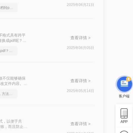
2025年06月21日
简单又好用的excel文档转pdf方法
DF格式具有跨平
查看详情 >
换成pdf呢？本
2025年06月05日
excel文档怎么转换成pdf？几招轻松搞定
样做不仅能够确保
查看详情 >
修改文件内容。那
助您轻松实现
2025年05月14日
excel表格转pdf格式，方法超级简单
客户端
F格式，以便于共
APP
查看详情 >
一致，而且防止了
几种将XLSX文