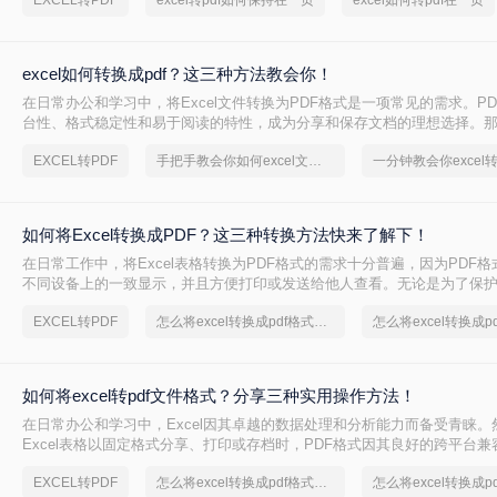
EXCEL转PDF
excel转pdf如何保持在一页
excel如何转pdf在一页
方便。那么，excel转pdf如何保持在一页呢？下面将介绍四种方法供大家
excel如何转换成pdf？这三种方法教会你！
在日常办公和学习中，将Excel文件转换为PDF格式是一项常见的需求。P
台性、格式稳定性和易于阅读的特性，成为分享和保存文档的理想选择。那么e
换成pdf呢？本文将详细介绍几种将Excel转换成PDF格式的方法，帮助您
EXCEL转PDF
手把手教会你如何excel文档转pdf
一分钟教会你excel转
如何将Excel转换成PDF？这三种转换方法快来了解下！
在日常工作中，将Excel表格转换为PDF格式的需求十分普遍，因为PDF
不同设备上的一致显示，并且方便打印或发送给他人查看。无论是为了保
意更改，还是为了更方便地分享和打印，将Excel转换为PDF都是一个实
EXCEL转PDF
怎么将excel转换成pdf格式，正确的操作方法
何将Excel转换成PDF呢？下面详细介绍几种将Excel转换为PDF的方法。
如何将excel转pdf文件格式？分享三种实用操作方法！
在日常办公和学习中，Excel因其卓越的数据处理和分析能力而备受青睐。
Excel表格以固定格式分享、打印或存档时，PDF格式因其良好的跨平台
性成为了首选。那么如何将excel转pdf文件格式呢？本文将详细介绍几种将E
EXCEL转PDF
怎么将excel转换成pdf格式，实用的方法来了
为PDF文件的方法，帮助用户轻松实现这一转换过程。