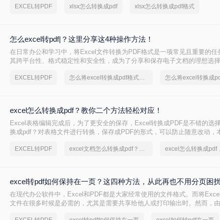
EXCEL转PDF
xlsx怎么转换成pdf
xlsx怎么转换成pdf格式
件转换为PDF的有效方法，无论你是在办公室使用桌面应用程序，还是在
具，都能找到适合自己的解决方案。
怎么excel转pdf|？这里分享这4种操作方法！
在日常办公和学习中，将Excel文件转换为PDF格式是一项常见且重要的任
其跨平台性、格式稳定性和安全性，成为了分享和保存电子文档的理想选
excel转pdf呢？本文将详细介绍几种将Excel文件转换成PDF的方法，帮
EXCEL转PDF
怎么将excel转换成pdf格式，分享一种简单的方法
换。
excel怎么转换成pdf？教你二个方法轻松对应！
Excel表格编辑完成后，为了更安全的保存，Excel转换成PDF是不错的选择，
换成pdf？对表格文件进行转换，保存成PDF的形式，可以防止随意改动，
二招，Excel转PDF简单几步轻松完成。
EXCEL转PDF
excel文档怎么转换成pdf？几招轻松搞定
excel转pdf如何保持在一页？这四种方法，从此再也不用分页困
在现代办公软件中，Excel和PDF都是大家经常使用的文件格式。而将Exce
文件在很多时候是必需的，尤其是需要共享给他人或打印输出时。然而，由于E
复杂性和各种数据的排列，转换后的PDF文件可能会出现分页问题，导致