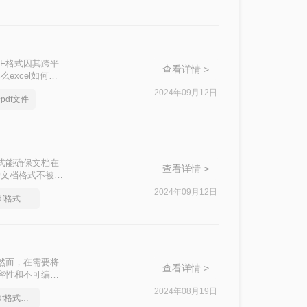
参考。
DF格式因其跨平
查看详情 >
xcel如何转
轻松完成转换。
2024年09月12日
pdf文件
格式能确保文档在
查看详情 >
护文档格式不被随
用的技能。那么如
2024年09月12日
怎么将excel转换成pdf格式，实用的方法来了
然而，在需要将
查看详情 >
兼容性和不可编辑
xcel文件转换
2024年08月19日
怎么将excel转换成pdf格式，正确的操作方法