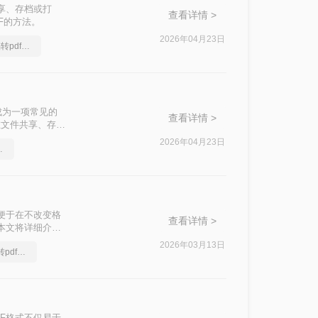
分享、存档或打
查看详情 >
DF的方法。
2026年04月23日
这么好用的excel文档转pdf软件，我一定要分享
成为一项常见的
查看详情 >
在文件共享、存档
种将XLSX转换
2026年04月23日
享一种简单的方法
以便于在不改变格
查看详情 >
？本文将详细介绍
项。
2026年03月13日
全面给大家讲述excel转pdf文件
DF格式不仅易于