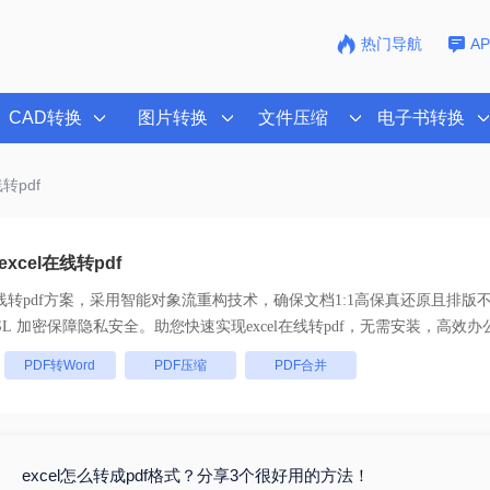
热门导航
A
CAD转换
图片转换
文件压缩
电子书转换
线转pdf
cel在线转pdf
线转pdf
方案，采用智能对象流重构技术，确保文档1:1高保真还原且排版
全链路 SSL 加密保障隐私安全。助您快速实现
excel在线转pdf
，无需安装，高效办
：
PDF转Word
PDF压缩
PDF合并
excel怎么转成pdf格式？分享3个很好用的方法！