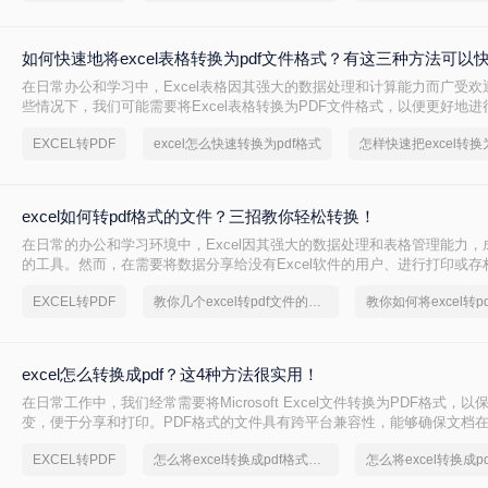
如何快速地将excel表格转换为pdf文件格式？有这三种方法可以
在日常办公和学习中，Excel表格因其强大的数据处理和计算能力而广受欢
些情况下，我们可能需要将Excel表格转换为PDF文件格式，以便更好地
存档。PDF文件具有跨平台兼容性好、格式固定不易被篡改等优点，非常
EXCEL转PDF
excel怎么快速转换为pdf格式
怎样快速把excel转换为
景。那么如何快速地将excel表格转换为pdf文件格式呢？本文将介绍几种快速
转换为PDF文件的方法。
excel如何转pdf格式的文件？三招教你轻松转换！
在日常的办公和学习环境中，Excel因其强大的数据处理和表格管理能力，
的工具。然而，在需要将数据分享给没有Excel软件的用户、进行打印或存档时
件转换为PDF格式成为了一个常见的需求。PDF格式以其跨平台兼容性好
EXCEL转PDF
教你几个excel转pdf文件的方法
教你如何将excel转p
被篡改等特点，非常适合用于这些场景。那么excel如何转pdf格式的文件
绍几种将Excel文件转换为PDF格式的方法。
excel怎么转换成pdf？这4种方法很实用！
在日常工作中，我们经常需要将Microsoft Excel文件转换为PDF格式，
变，便于分享和打印。PDF格式的文件具有跨平台兼容性，能够确保文档
来都与原样一致。本文将详细介绍excel怎么转换成pdf，无论您是在Window
EXCEL转PDF
怎么将excel转换成pdf格式，实用的方法来了
上操作，都能找到适用的方法。