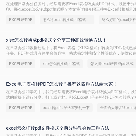
在处理日常办公任务时，经常需要将Excel表格转换成PDF格式，以便于
印。那么excel怎么转成pdf格式呢？本文将详细介绍三种将Excel转换成P
EXCEL转PDF
怎么将excel转换成pdf格式，分享一种简单的方法
xlsx怎么转换成pdf格式？分享三种高效转换方法！
在日常办公和数据处理中，将Excel表格（XLSX格式）转换为PDF格式已
任务。PDF格式具有跨平台兼容性、格式稳定性和安全性等优点，使得它
和打印等方面具有显著优势。那么xlsx怎么转换成pdf格式呢？本文将介绍三
EXCEL转PDF
xlsx怎么转换成pdf格式
怎么将excel转换成pdf格式，分
成PDF的方法。
Excel电子表格转PDF怎么转？推荐这四种方法给大家！
​在日常办公和学习中，我们经常需要将Excel电子表格转换为PDF格式，
式的前提下进行分享、打印或存档。那么Excel电子表格转PDF怎么转呢
几种将Excel电子表格转换为PDF的方法，并给出具体的操作步骤和注意事
EXCEL转PDF
excel转pdf，给大家安利一下
excel怎么样转pdf文件格式？两分钟教会你三种方法
在日常办公和学习中，将Excel文件转换为PDF格式是一种常见的需求。P