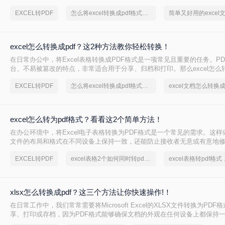
那么excel如何转pdf格式呢？本文将介绍两种将Excel转PDF的方法。
EXCEL转PDF
怎么将excel转换成pdf格式，实用的方法来了
excel怎么转换成pdf？这2种方法教你轻松转换！
在日常办公中，将Excel表格转换成PDF格式是一项常见且重要的任务。P
台、不易被篡改的特点，非常适合用于分享、归档和打印。那么excel怎么转
文将介绍两种将Excel转换成PDF的方法。
EXCEL转PDF
怎么将excel转换成pdf格式，分享一种简单的方法
excel怎么转为pdf格式？看看这2个简单方法！
在办公环境中，将Excel电子表格转换为PDF格式是一个常见的需求。这
文件的布局和格式在不同设备上保持一致，还能防止接收者无意或有意地
么excel怎么转为pdf格式呢？本文将详细介绍两种不同的工具和方法，帮
EXCEL转PDF
excel表格2个如何同时转pdf格式
Excel到PDF的转换。
xlsx怎么转换成pdf？这三个方法让你快速操作!！
在日常工作中，我们常常需要将Microsoft Excel的XLSX文件转换为PD
享、打印或存档，因为PDF格式能够确保文档的外观在任何设备上都保持
对原始数据的意外修改。那么xlsx怎么转换成pdf呢？下面，我们将详细介绍