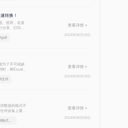
快速转换！
迎。然而，在某
查看详情 >
进行分享、打印或
适合用于这些场
2024年08月19日
pdf
将Excel表格
成为了不可或缺
查看详情 >
，将Excel文
、格式固定、不易
2024年08月19日
df文件
呢？本文将详细介
以保持数据的格式不
查看详情 >
在任何设备上看起
s还是Mac OS
2024年08月08日
怎么将excel转换成pdf格式，分享一种简单的方法