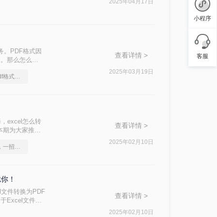
2025年04月17日
旅途中依赖在线工
小程序
务。PDF格式因
查看详情 >
客服
择。那么怎么
助您轻松完成转
2025年03月19日
怎么将excel转换成pdf格式，正确的操作方法
excel怎么转
查看详情 >
本期为大家推荐
2025年02月10日
excel怎么转换成pdf，一招就能轻松搞定
扰你！
l文件转换为PDF
查看详情 >
xcel文件的
打印或阅读时不够
2025年02月10日