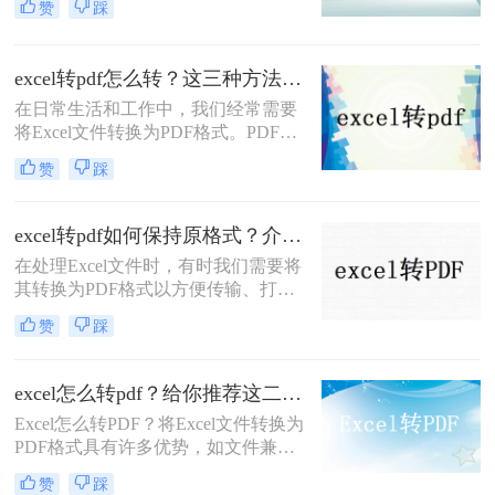
赞
踩
将Excel文件转换成PDF文件的方法。
然而，许多人都遇到了一个问题，就
是转换后的PDF文件会出现留白的情
excel转pdf怎么转？这三种方法很好用！
况。那么excel怎么转pdf不留白呢？在
在日常生活和工作中，我们经常需要
本文中，我们将向您介绍三个简单而
将Excel文件转换为PDF格式。PDF格
有效的方法，让您能够快速将Excel文
式的文件具有跨平台、跨设备的特
件转换成PDF文件，而且不会出现任
赞
踩
点，能够确保文档在不同环境下的一
何留白。
致性和完整性。那么excel转pdf怎么转
呢？本文将为您介绍三种简单易行的
excel转pdf如何保持原格式？介绍三种方式！
Excel转PDF方法。
在处理Excel文件时，有时我们需要将
其转换为PDF格式以方便传输、打印
或在线分享。但是，将Excel文件转换
赞
踩
为PDF时，可能会遇到格式变化或失
真问题。为了确保Excel文件在转换为
PDF时保持原格式，那么excel转pdf如
excel怎么转pdf？给你推荐这二种方法！
何保持原格式呢？本文将为您提供一
Excel怎么转PDF？将Excel文件转换为
些有效的方法和技巧。
PDF格式具有许多优势，如文件兼容
性、保护文件内容等。本文将介绍两
赞
踩
种简便的Excel转PDF方法，并提供详