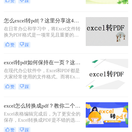
赞
踩
档，因为PDF格式能够确保文档的外
观在任何设备上都保持一致，而且防
止了对原始数据的意外修改。那么
怎么excel转pdf|？这里分享这4种操作方法！
xlsx怎么转换成pdf呢？下面，我们将
详细介绍几种将XLSX文件转换为
在日常办公和学习中，将Excel文件转
PDF的有效方法，无论你是在办公室
换为PDF格式是一项常见且重要的任
使用桌面应用程序，还是在旅途中依
务。PDF格式因其跨平台性、格式稳
赞
踩
赖在线工具，都能找到适合自己的解
定性和安全性，成为了分享和保存电
决方案。
子文档的理想选择。那么怎么excel转
pdf呢？本文将详细介绍几种将Excel
excel转pdf如何保持在一页？这四种方法，从此再也不用分页困扰你！
文件转换成PDF的方法，帮助您轻松
在现代办公软件中，Excel和PDF都是
完成转换。
大家经常使用的文件格式。而将Excel
文件转换为PDF文件在很多时候是必
赞
踩
需的，尤其是需要共享给他人或打印
输出时。然而，由于Excel文件的复杂
性和各种数据的排列，转换后的PDF
excel怎么转换成pdf？教你二个方法轻松对应！
文件可能会出现分页问题，导致打印
Excel表格编辑完成后，为了更安全的
或阅读时不够方便。那么，excel转pdf
保存，Excel转换成PDF是不错的选
如何保持在一页呢？下面将介绍四种
择，excel怎么转换成pdf？对表格文件
方法供大家参考。
赞
踩