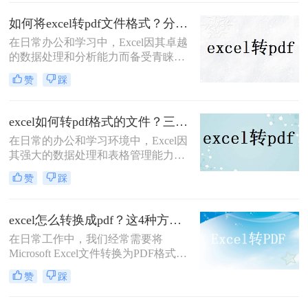
式，以便更好地进行分享、打印或存
档。PDF文件具有跨平台兼容性好、
如何将excel转pdf文件格式？分享三种实用操作方法！
格式固定不易被篡改等优点，非常适
在日常办公和学习中，Excel因其卓越
合用于这些场景。那么如何快速地将
的数据处理和分析能力而备受青睐。
excel表格转换为pdf文件格式呢？本文
然而，在需要将Excel表格以固定格式
将介绍几种快速将Excel表格转换为
赞
踩
分享、打印或存档时，PDF格式因其
PDF文件的方法。
良好的跨平台兼容性和不可编辑性成
为了首选。那么如何将excel转pdf文件
excel如何转pdf格式的文件？三招教你轻松转换！
格式呢？本文将详细介绍几种将Excel
在日常的办公和学习环境中，Excel因
文件转换为PDF文件的方法，帮助用
其强大的数据处理和表格管理能力，
户轻松实现这一转换过程。
成为了不可或缺的工具。然而，在需
赞
踩
要将数据分享给没有Excel软件的用
户、进行打印或存档时，将Excel文件
转换为PDF格式成为了一个常见的需
excel怎么转换成pdf？这4种方法很实用！
求。PDF格式以其跨平台兼容性好、
在日常工作中，我们经常需要将
格式固定、不易被篡改等特点，非常
Microsoft Excel文件转换为PDF格式，
适合用于这些场景。那么excel如何转
以保持数据的格式不变，便于分享和
pdf格式的文件呢？本文将详细介绍几
赞
踩
打印。PDF格式的文件具有跨平台兼
种将Excel文件转换为PDF格式的方
容性，能够确保文档在任何设备上看
法。