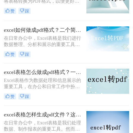
将表格转换为PDF格式，以便更好地
共享、打印或保存文件。PDF格式具
赞
踩
有跨平台、不易被篡改的特点，能够
确保表格的原始格式和内容在传输和
查看时保持不变。那么表格如何转换
excel如何做成pdf格式？二个简单的方法教大家！
成pdf呢？本文将介绍三种将表格转换
在日常办公中，Excel表格是我们进行
为PDF的方法，帮助您轻松实现这一
数据整理、分析和展示的重要工具。
目标。
然而，有时候我们需要将Excel表格转
赞
踩
换成PDF格式，以便于在不同的设备
和平台上进行查阅、打印或分享。
PDF格式能够保持文档的原貌，不会
excel表格怎么做成pdf格式？一分钟教会你三个方法！
因软件版本或操作系统不同而导致格
Excel表格作为数据处理和信息展示的
式变化，这使得它成为了一种理想的
重要工具，在办公和日常工作中扮演
文件转换格式。本文将详细介绍excel
着举足轻重的角色。然而，有时我们
如何做成pdf格式，并分享一些实用技
赞
踩
需要将Excel表格转换为PDF格式，以
巧。
便更好地分享、打印或存档。PDF格
式能够保持文档的原貌，确保在不同
excel表格怎样生成pdf文件？这三种方法教你轻松转换！
平台和设备上呈现一致的效果。那么
在日常办公中，Excel表格是我们处理
excel表格怎么做成pdf格式呢？本文将
数据、制作报表的重要工具。然而，
介绍三种将Excel表格转换为PDF格式