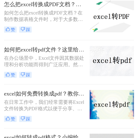
起来都与原样一致。本文将详细介绍
怎么把excel转换成PDF文档？这4种方法任你选择！
excel怎么转换成pdf，无论您是在
如何怎么把excel转换成PDF文档？在
Windows还是Mac OS上操作，都能找
制作数据表格文件时，对于大多数人
到适用的方法。
会选择使用Excel文档。然而，由于
赞
踩
Excel格式的低兼容性，在将Excel表
格发送给他人后，文档将无法在其他
设备中打开。如何避免这种情况，我
如何把excel转pdf文件？这里给你分享这三种操作方法！
们可以在传输文件之前将Excel表格转
在办公场景中，Excel文件因其数据处
换为PDF文档。我们如何将excel转
理和分析功能而得到广泛应用。然
PDF？让我们学习以下Excel转换PDF
而，当需要将Excel文件分享给他人或
的方法！
赞
踩
打印时，将其转换为PDF格式变得尤
为重要。那么如何把excel转pdf文件
呢？本文将为您详细介绍Excel转PDF
excel如何免费转换成pdf？教你二种简单转换方法！
的方法，帮助您轻松实现数据的安全
在日常工作中，我们经常需要将Excel
分享与打印，提升工作效率。
文件转换为PDF格式以便于分享、打
印或存档。然而，许多用户可能并不
赞
踩
希望为此付费购买专门的转换软件。
那么Excel如何免费转换成PDF呢？本
文将介绍几种免费且简单的方法，帮
excel如何转成pdf格式？小编给你分享这三种方法！