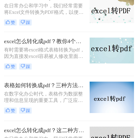
换为PDF文档格式的方法。
在日常办公和学习中，我们经常需要
将Excel文件转换为PDF格式，以便于
分享、打印或保存为不可编辑的文
赞
踩
档。那么如何快速将excel转pdf呢？下
面，我将为您详细介绍几种快速将
Excel转PDF的方法。
excel怎么转化成pdf？教你4个方法轻松对应！
有时需要将excel格式表格转换为pdf，
因为直接发excel容易被人修改里面的
数据，因此我们需要将excel怎么转化
赞
踩
成pdf，以防止修改。以下是如何将
excel转pdf的操作流程，需要的盆友看
起来。
表格如何转换成pdf？三种方法轻松学会！
在数字化办公时代，表格作为数据整
理和信息呈现的重要工具，广泛应用
于各个领域。然而，为了确保表格在
赞
踩
不同平台和设备上的准确展示，将表
格转换为PDF格式成为了一个常见的
需求。PDF文件具有跨平台兼容性、
excel怎么转化成pdf？这二种方法你可以试试！
格式稳定性和易于分享的特点，使得