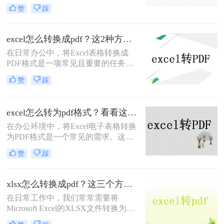
作。PDF格式因其高度的兼容性和稳
赞
踩
定性，能够确保表格在不同设备和操
作系统中保持一致的布局和数据。那
么excel如何转pdf格式呢？本文将介绍
excel怎么转换成pdf？这2种方法教你轻松转换！
两种将Excel转PDF的方法。
在日常办公中，将Excel表格转换成
PDF格式是一项常见且重要的任务。
PDF格式具有跨平台、不易被篡改的
赞
踩
特点，非常适合用于分享、归档和打
印。那么excel怎么转换成pdf呢？本文
将介绍两种将Excel转换成PDF的方
excel怎么转为pdf格式？看看这2个简单方法！
法。
在办公环境中，将Excel电子表格转换
为PDF格式是一个常见的需求。这样
做不仅能够确保文件的布局和格式在
赞
踩
不同设备上保持一致，还能防止接收
者无意或有意地修改文件内容。那么
excel怎么转为pdf格式呢？本文将详细
xlsx怎么转换成pdf？这三个方法让你快速操作!！
介绍两种不同的工具和方法，帮助您
在日常工作中，我们常常需要将
轻松实现Excel到PDF的转换。
Microsoft Excel的XLSX文件转换为
PDF格式，以便于共享、打印或存