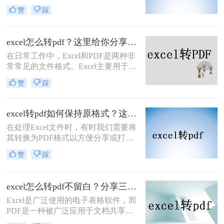
有时我们需要将Excel表格以PDF格式
的实用方法，帮助您轻松实现这一需
赞
踩
保存或分享，以确保表格的格式和内
求。
容在不同设备和软件上保持一致。
PDF文件具有跨平台性、不可编辑性
excel怎么转pdf？这里给你分享这二种操作方法！
和高清晰度等特点，使得它成为了一
在日常工作中，Excel和PDF是两种非
种理想的文件格式。本文将详细介绍
常常见的文件格式。Excel主要用于数
excel表格怎样生成pdf文件，帮助大家
据管理和分析，而PDF则因其不可编
更好地完成相关操作。
赞
踩
辑和跨平台的特性，常用于文档分享
和打印。有时，您可能希望将Excel文
件转换为PDF格式，以便在不需要修
excel转pdf如何保持原格式？这三种方法原格式不丢失！
改内容的情况下分享或打印文档。本
​在处理Excel文件时，有时我们需要将
文将指导您excel怎么转pdf，并介绍两
其转换为PDF格式以方便分享或打
种常用的方法。
印。保持格式不变是转换过程中一个
赞
踩
重要的要求。那么excel转pdf如何保持
原格式呢？本文将为您介绍三种实用
的方法，帮助您在将Excel转换为PDF
excel怎么转pdf不留白？分享三个简单而有效的方法！
时保持原格式。
Excel是广泛使用的电子表格软件，而
PDF是一种被广泛应用于文档共享和
打印的格式。所以，很多人都在寻找