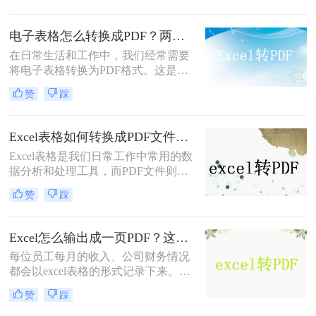
细的操作步骤，帮助您顺利完成转换
任务。
电子表格怎么转换成PDF？两种方法轻松学会！
在日常生活和工作中，我们经常需要
将电子表格转换为PDF格式。这是因
为PDF文件具有跨平台、不可编辑的
赞
踩
特点，能够确保表格内容的完整性和
安全性。你知道电子表格怎么转换成
PDF吗？很多人都不知道怎么转换，
Excel表格如何转换成PDF文件？试试这二个办法！
所以小编今天就来给大家分享一下转
Excel表格是我们日常工作中常用的数
换方法。
据分析和处理工具，而PDF文件则是
一种跨平台、不可编辑的文档格式，
赞
踩
适用于在不同设备和操作系统间共享
和传输数据。因此，将Excel表格转换
为PDF文件，可以确保数据的完整性
Excel怎么输出成一页PDF？这三种方法可以解决！
和安全性，方便我们在不同环境下进
每位员工每月的收入、公司财务情况
行查看和编辑。本文将详细介绍Excel
都会以excel表格的形式记录下来。一
表格如何转换成PDF文件，下面一起
些企业由于人数众多，他们的薪水水
看看这些方法。
赞
踩
平大部分是不同的。为避免工资表被
别人擅自修改而造成的财务问题，都