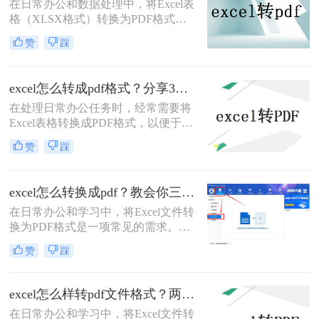
在日常办公和数据处理中，将Excel表
格（XLSX格式）转换为PDF格式已
成为一项常见的任务。PDF格式具有
赞
踩
跨平台兼容性、格式稳定性和安全性
等优点，使得它在文件共享、存档和
打印等方面具有显著优势。那么xlsx
excel怎么转成pdf格式？分享3个很好用的方法！
怎么转换成pdf格式呢？本文将介绍三
在处理日常办公任务时，经常需要将
种将XLSX转换成PDF的方法。
Excel表格转换成PDF格式，以便于分
享、存档或打印。那么excel怎么转成
赞
踩
pdf格式呢？本文将详细介绍三种将
Excel转换成PDF的方法。
excel怎么转换成pdf？教会你三个实用方法！
在日常办公和学习中，将Excel文件转
换为PDF格式是一项常见的需求。
PDF格式因其良好的兼容性和不可编
赞
踩
辑性，使得文件分享和打印变得更加
方便。那么excel怎么转换成pdf​呢？本
文将介绍三种Excel转换成PDF的方
excel怎么样转pdf文件格式？两分钟教会你三种方法
法。
在日常办公和学习中，将Excel文件转