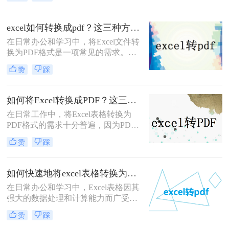
进行转换，保存成PDF的形式，可以
防止随意改动，本期为大家推荐二
招，Excel转PDF简单几步轻松完成。
excel如何转换成pdf？这三种方法教会你！
在日常办公和学习中，将Excel文件转
换为PDF格式是一项常见的需求。
PDF格式因其跨平台性、格式稳定性
赞
踩
和易于阅读的特性，成为分享和保存
文档的理想选择。那么excel如何转换
成pdf呢？本文将详细介绍几种将
如何将Excel转换成PDF？这三种转换方法快来了解下！
Excel转换成PDF格式的方法，帮助您
在日常工作中，将Excel表格转换为
轻松完成转换。
PDF格式的需求十分普遍，因为PDF
格式能确保文档在不同设备上的一致
赞
踩
显示，并且方便打印或发送给他人查
看。无论是为了保护文档格式不被随
意更改，还是为了更方便地分享和打
如何快速地将excel表格转换为pdf文件格式？有这三种方法可以快速转换！
印，将Excel转换为PDF都是一个实用
在日常办公和学习中，Excel表格因其
的技能。那么如何将Excel转换成PDF
强大的数据处理和计算能力而广受欢
呢？下面详细介绍几种将Excel转换为
迎。然而，在某些情况下，我们可能
PDF的方法。
赞
踩
需要将Excel表格转换为PDF文件格