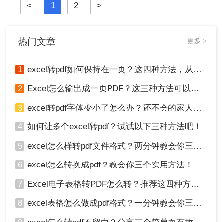
<
1
2
>
避免这些问题，需要将其转换为PDF
格式。那么excel怎么转pdf格式呢？接
下来推荐3个excel转PDF的方案，一
起来看看吧。
热门文章
更多 >
1
excel转pdf如何保持在一页？这四种方法，从此再也不用分页困扰你！
2
Excel怎么输出成一页PDF？这三种方法可以解决！
3
excel转pdf字体变小了怎么办？还不会的家人们快进来看
4
如何让多个excel转pdf？试试以下三种方法吧！
5
excel怎么样转pdf文件格式？两分钟教会你三种方法
6
excel怎么转换成pdf？教会你三个实用方法！
7
Excel电子表格转PDF怎么转？推荐这四种方法给大家！
8
excel表格怎么做成pdf格式？一分钟教会你三个方法！