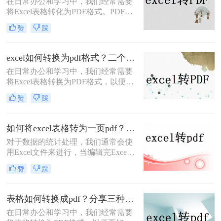
在日常办公和学习中，我们经常需要
它成为表格转换的理想选择。那么表
将Excel表格转化为PDF格式。PDF文
格如何转换成pdf呢？本文将介绍三种
件具有跨平台性、不易被篡改的特
将表格转换为PDF的实用方法，帮助
赞
踩
点，能够确保表格数据的完整性和准
您轻松实现表格的格式化输出。
确性，方便我们进行分享、打印和存
档。那么excel怎么转化成pdf呢？本文
excel如何转换为pdf格式？二个简单的方法教大家！
将介绍两种将Excel表格转化为PDF的
在日常办公和学习中，我们经常需要
实用方法，帮助您轻松实现这一目
将Excel表格转换为PDF格式，以便于
标。
分享、打印或存档。PDF文件具有跨
赞
踩
平台性、不易被篡改的特点，能够确
保表格数据的完整性和准确性。本文
将详细介绍excel如何转换为pdf格式的
如何将excel表格转为一页pdf？这里给你分享这二种操作方法!
方法，帮助您轻松完成这一操作。
对于数据的统计处理，我们通常会使
用Excel文件来进行，当编辑完Excel
文件后，如果要将Excel文件转换为
赞
踩
PDF文件，我们应该怎么做？怎样把
如何将excel表格转为一页pdf？下面我
就来给大家介绍一下excel转pdf的方
表格如何转换成pdf？分享三种简单好用的方法！
法。
​在日常办公和学习中，我们经常需要