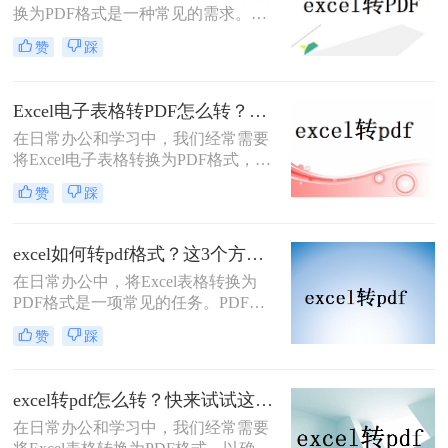
换为PDF格式是一种常见的需求。
PDF格式不仅易于分享和打印，还能
赞
踩
保持文件的完整性和格式一致性。那
么excel怎么样转pdf文件格式呢？本文
将介绍三种常用的Excel转PDF的方
Excel电子表格转PDF怎么转？推荐这四种方法给大家！
法。
​在日常办公和学习中，我们经常需要
将Excel电子表格转换为PDF格式，以
便于在不改变格式的前提下进行分
赞
踩
享、打印或存档。那么Excel电子表格
转PDF怎么转呢？本文将详细介绍几
种将Excel电子表格转换为PDF的方
excel如何转pdf格式？这3个方法让你轻松转换！
法，并给出具体的操作步骤和注意事
在日常办公中，将Excel表格转换为
项。
PDF格式是一项常见的任务。PDF格
式具有跨平台兼容性和不可编辑性，
赞
踩
非常适合分享和存档。那么excel如何
转pdf格式呢？本文将介绍三种将
Excel转换为PDF的方法。
excel转pdf怎么转？快来试试这3种方法！
在日常办公和学习中，我们经常需要