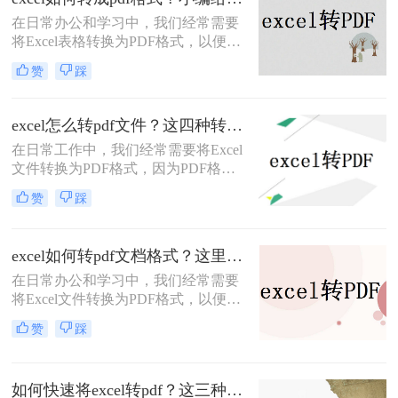
助用户将Excel文件转换为PDF格式。
​在日常办公和学习中，我们经常需要
将Excel表格转换为PDF格式，以便在
不改变原始格式的情况下进行分享、
赞
踩
打印或存档。那么excel如何转成pdf格
式呢？下面将详细介绍几种将Excel文
件转换为PDF格式的方法，帮助读者
excel怎么转pdf文件？这四种转换方法看到就是赚到
轻松完成转换。
在日常工作中，我们经常需要将Excel
文件转换为PDF格式，因为PDF格式
文件的优点是不易修改，易于打印和
赞
踩
共享，而且可以跨多个平台使用。在
Excel中将工作表转换为PDF格式可以
是一项非常简单的任务。本文将详细
excel如何转pdf文档格式？这里给你分享这三种操作方法！
excel怎么转pdf文件的步骤和方法。本
在日常办公和学习中，我们经常需要
文共有2000字左右，下面开始阅读
将Excel文件转换为PDF格式，以便于
吧。
分享、打印或保存为不可编辑的文
赞
踩
档。PDF格式因其跨平台兼容性好、
排版固定等优点而备受青睐。那么
Excel如何转PDF文档格式呢？下面，
如何快速将excel转pdf？这三种方法可以快速转换！
我将为您详细介绍几种将Excel文件转