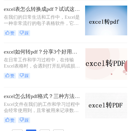
会把Excel怎么输出成一页PDF保存。
excel表怎么转换成pdf？试试这三个办法！
那么要怎么将Excel转PDF呢？小编就
​在我们的日常生活和工作中，Excel是
把excel转换pdf的操作方法告诉大家。
一种非常流行的电子表格软件，它为
我们提供了广泛的表格处理和数据分
赞
踩
析功能。然而，有时候我们需要将
Excel表格转换为PDF格式，以便在不
同的设备和环境中阅读和打印。本文
excel如何转pdf？分享3个好用的方法！
将向您介绍excel表怎么转换成pdf方
在日常工作和学习过程中，在传输
法，帮助您将Excel表格转换为PDF格
Excel表格时，会遇到打开乱码或损坏
式。
的问题。这会浪费时间，给别人留下
赞
踩
不好的印象。如果想解决类似的问
题，大家可以通过将Excel转换为图片
或PDF文件后再进行传输。而这两个
excel怎么转pdf格式？三种方法可以解决！
选项中，更多的用户会选择后者。那
么，excel如何转pdf呢？接下来分享三
Excel文件在我们的工作和学习过程中
种简单易学的方法，有兴趣的可以看
会经常使用到，且常被用来记录数据
看。
和计算数值。但Excel文件也存在一些
赞
踩
缺点，如：不便于传输和观看，以及
不小心修改数据会造成重大损失。为