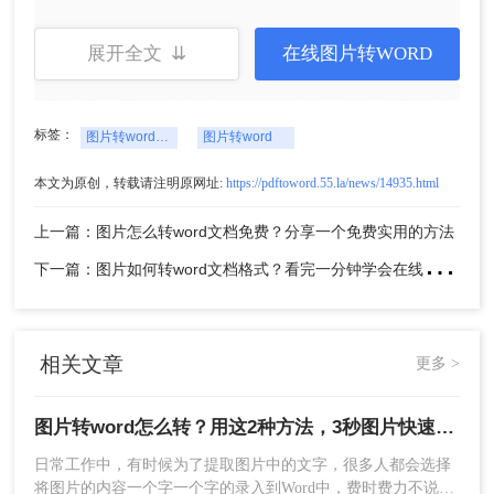
5、转换完成，点击立即下载就可以了。
方法二、使用Microsoft Word自带功能
另外，如果您的图片非常简单，例如只有几个单
展开全文 ⇊
在线图片转WORD
词，可以尝试使用Microsoft Office中的“图片转文
字”功能，将图片中的文字提取出来，然后手动输入
到Word文档中。具体步骤如下：
标签：
图片转word怎么转
图片转word
1. 打开Microsoft Word文档。
2. 从“插入”菜单中选择“图片”。
本文为原创，转载请注明原网址:
https://pdftoword.55.la/news/14935.html
3. 选择要插入的图片并单击“插入”。
上一篇：图片怎么转word文档免费？分享一个免费实用的方法
4. 选中插入的图片，然后从“图片工具”菜单中选
下
一篇：图片如何转word文档格式？看完一分钟学会在线操作方法
择“图片转文字”。
5. Word会自动识别并提取出图片中的文字。
6. 在Word文档中手动输入其他需要的文本内容，然
后进行必要的格式调整。
相关文章
更多 >
7. 最后保存文件。
好了，以上就是图片转word怎么转的方法，希望对
大家有所帮助，看完还请顺手点个【赞】，我们下
图片转word怎么转？用这2种方法，3秒图片快速转文字
期见啦~
日常工作中，有时候为了提取图片中的文字，很多人都会选择
将图片的内容一个字一个字的录入到Word中，费时费力不说，