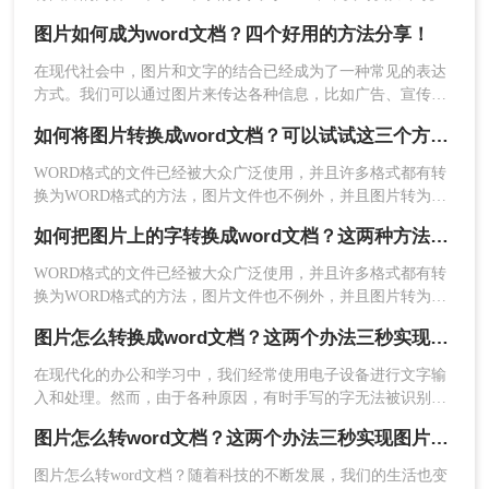
还总容易出错。其实想要将图片转换成可编辑的Word文档，还
图片如何成为word文档？四个好用的方法分享！
是有很多快速且好用的方法的，今天就来教大家图片转word怎
么转。
在现代社会中，图片和文字的结合已经成为了一种常见的表达
方式。我们可以通过图片来传达各种信息，比如广告、宣传等
等。但有时候我们需要把图片中的文字提取出来，进行编辑和
如何将图片转换成word文档？可以试试这三个方法！
处理，这时候就需要把图片中的文字转换成word文档。下面给
大家介绍四种常见的方法，帮助你解决图片如何成为word文
WORD格式的文件已经被大众广泛使用，并且许多格式都有转
档，一起来学习吧！
换为WORD格式的方法，图片文件也不例外，并且图片转为的
WORD文件的使用也比较普遍。有时候想将这样的图片文件转
如何把图片上的字转换成word文档？这两种方法分分钟解决！
为可编辑的WORD该如何操作呢，下面转转师妹为大家讲解一
下如何将图片转换成word文档。
WORD格式的文件已经被大众广泛使用，并且许多格式都有转
换为WORD格式的方法，图片文件也不例外，并且图片转为的
WORD文件的使用也比较普遍。有时候想将这样的图片文件转
图片怎么转换成word文档？这两个办法三秒实现图片转文字
为可编辑的WORD该如何操作呢，下面转转师妹为大家讲解一
下如何把图片上的字转换成word文档。
在现代化的办公和学习中，我们经常使用电子设备进行文字输
入和处理。然而，由于各种原因，有时手写的字无法被识别出
来，这给我们带来了一定的困扰。那么，当手写识别不出来的
图片怎么转word文档？这两个办法三秒实现图片转文字
字出现时，我们应该采取哪些方法呢？本文将介绍一些图片怎
么转换成word文档方法。
图片怎么转word文档？随着科技的不断发展，我们的生活也变