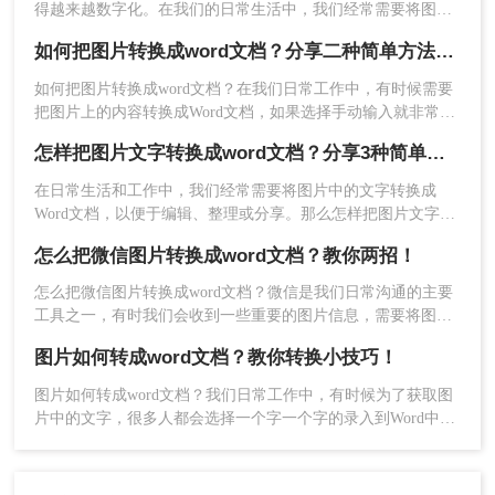
得越来越数字化。在我们的日常生活中，我们经常需要将图片
转换成Word文档。然而，这种转换可能需要一些特殊的软件。
如何把图片转换成word文档？分享二种简单方法，1秒搞定！
如何把图片转换成word文档？在我们日常工作中，有时候需要
把图片上的内容转换成Word文档，如果选择手动输入就非常耗
费时间，其实我们可以使用一些办公工具，帮助我们快速将图
怎样把图片文字转换成word文档？分享3种简单方法，1秒搞定！
片文字转Word，今天就来分享二种简单方法~
在日常生活和工作中，我们经常需要将图片中的文字转换成
Word文档，以便于编辑、整理或分享。那么怎样把图片文字转
换成word文档呢？本文将为您介绍三种实用的方法，帮助您轻
怎么把微信图片转换成word文档？教你两招！
松实现图片文字到Word文档的转换。
怎么把微信图片转换成word文档？微信是我们日常沟通的主要
工具之一，有时我们会收到一些重要的图片信息，需要将图片
转换成Word文档进行编辑和分享。在我们的日常工作和学习
图片如何转成word文档？教你转换小技巧！
中，我们经常会遇到需要将微信图片转换成Word文档的情况。
然而，微信并没有提供直接将图片转换成Word文档的功能，这
图片如何转成word文档？​我们日常工作中，有时候为了获取图
给我们带来了一定的困扰。不过，幸运的是，有二个方法可以
片中的文字，很多人都会选择一个字一个字的录入到Word中，
帮助我们解决这个问题。
费时费力不说，还总容易出错，下面就来教你用这种方法，3秒
图片快速转文字。