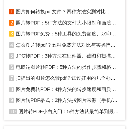
利用操作系统内置工具快速转换，适合已有基础功
1
图片如何转换pdf文件？四种方法实测对比，附各场景最优选！
能的用户。
2
照片转PDF：5种方法的文件大小限制和画质保留实测！
优点：
操作简单，无需额外安装。支持基础转
换和分页设置。
3
图片转PDF免费：5种工具的免费额度、水印和文件限制对比！
缺点：
功能有限，无法调整复杂格式。部分系
统需手动分页。
4
怎么图片转pdf？五种免费方法对比与实操指南（附详细表格）！
5
JPG转PDF：3种方法在证件照、截图和扫描件上的转换精度差异！
Windows系统（使用“打印到PDF”功能）：
6
电脑端图片转PDF：5种方法的操作步骤和格式保留对比！
1、右键点击图片→选择“打印”。
7
扫描出的图片怎么转pdf？试过好用的几个办法！
8
图片免费转PDF：4种方法的转换速度和画质损失对比！
9
图片转PDF格式：3种方法按图片来源（手机/相机/截图）选！
10
图片转PDF小白入门：5种方法从最简单到最专业逐步升级！