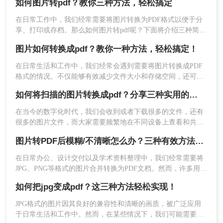
如何图片转pdf？教你三种方法，轻松搞定
图分页、调整分辨率）。
缺点：
需下载安装软件，占用本地存储。部分
在日常工作中，我们经常需要将图片转换为PDF格式以便于分
工具需付费或学习成本较高。
享、打印或存档。那么如何图片转pdf呢？下面将介绍三种简单
且实用的图片转PDF的方法，帮助你轻松实现格式转换。
图片如何转换成pdf？教你一种方法，轻松搞定！
推荐工具：
Adobe Acrobat Pro DC（付费，专业级
工具，官网）
在日常生活和工作中，我们经常会遇到需要将图片转换成PDF
操作步骤：
格式的情况。不仅能够有效减少文件大小和存储空间，还可以
方便地进行文件整理和分享。那么，图片如何转换成pdf呢？本
1、打开Photoshop，选择“文件”→“自
如何将扫描的图片转换成pdf？分享三种实用的方法！
文将为您详细介绍这一过程，帮助您快速掌握相关技巧。
动”→“PDF演示文稿”。
在当今的数字化时代，我们会收到或者下载很多的文件，还有
很多的图片文件，而大家需要频繁地在不同设备上查看和共享
文档，将图片转换为PDF可以确保文档在不同平台和设备上的
图片转PDF后模糊/不清晰怎么办？三种有效方法帮你解决！
显示效果保持一致，而不会出现格式混乱或图像质量损失的问
题。其次，图片转PDF可以保护文档的内容不被轻易修改或编
在日常办公、设计交付以及学术资料整理中，我们经常需要将
辑，这为保护重要文件和资料提供了方便的安全保障
JPG、PNG等格式的图片合并转换为PDF文档。然而，许多用户
都遇到过这样一个令人头疼的问题：明明原图在电脑上查看非
如何把jpg变成pdf？这三种方法轻松实现！
常清晰，转换生成的PDF文件却变得模糊、边缘出现锯齿，甚
至无法进行高质量的打印。面对图片转PDF后模糊/不清晰怎么
​JPG格式的图片因其良好的兼容性和清晰的画质，被广泛应用
办这一难题，很多人往往束手无策。
于日常生活和工作中。然而，在某些情况下，我们可能需要将