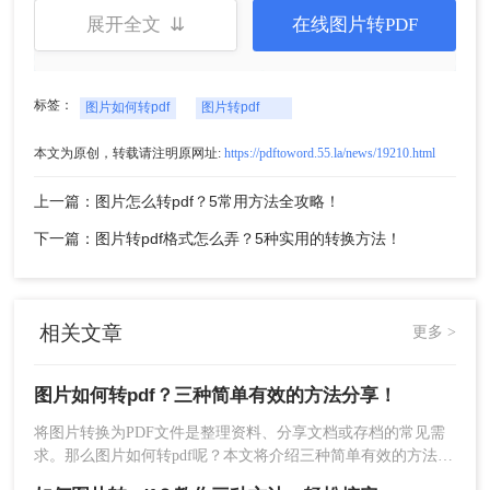
展开全文 ⇊
在线图片转PDF
标签：
图片如何转pdf
图片转pdf
本文为原创，转载请注明原网址:
https://pdftoword.55.la/news/19210.html
5、转换完成，点击立即下载就可以了
上一篇：图片怎么转pdf？5常用方法全攻略！
注意：
大文件或扫描件需开启OCR功能，否则文字
下一篇：图片转pdf格式怎么弄？5种实用的转换方法！
可能无法编辑。转换后检查图片清晰度，避免压缩
导致模糊。
方法二：桌面软件
相关文章
更多 >
安装本地软件进行离线转换，适合需要隐私保护或
图片如何转pdf？三种简单有效的方法分享！
高质量输出的用户。
将图片转换为PDF文件是整理资料、分享文档或存档的常见需
优点：
完全免费或付费专业版提供高级功能
求。那么图片如何转pdf呢？本文将介绍三种简单有效的方法，
（如OCR、分页调整）。支持复杂格式（如多
助您快速完成转换。