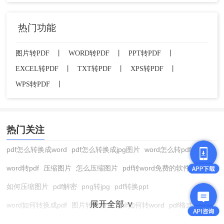
PDF。
4、如需合并多张图片，需重复操作或使用文
热门功能
件资源管理器的“合并打印”功能。
图片转PDF
丨
WORD转PDF
丨
PPT转PDF
丨
macOS系统（使用“预览”应用）：
EXCEL转PDF
丨
TXT转PDF
丨
XPS转PDF
丨
1、打开“预览”应用→选择“文件”→“导入”→选
WPS转PDF
丨
择所有图片。
2、点击“文件”→“导出为”→选择“PDF格式”。
热门关注
pdf怎么转换成word
pdf怎么转换成jpg图片
word怎么转pdf
word转pdf
压缩图片
怎么压缩图片
pdf转word免费的软件
如何压缩图片
pdf解密
png转jpg
pdf转换ppt
展开全部 ∨
word如何转换成pdf
图片转换格式
pdf如何转word
pdf格式转换
在线pdf转换成word
pdf转图片
pdf怎么转换成jpg图片
图片转pdf