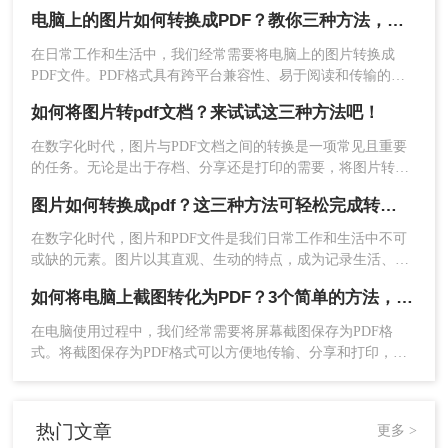
JPG图片转换为PDF文件，以便更好地分享、保存或打印。那么
电脑上的图片如何转换成PDF？教你三种方法，一秒就能搞定！
2、在弹出的窗口中，点击「浏览」导入图片
如何把jpg变成pdf呢？本文将为您介绍三种将JPG转换成PDF的
实用方法。
文件，最后点击「存储」
在日常工作和生活中，我们经常需要将电脑上的图片转换成
PDF文件。PDF格式具有跨平台兼容性、易于阅读和传输的特
点，使其成为保存和分享图片的理想选择。那么电脑上的图片
如何将图片转pdf文档？来试试这三种方法吧！
如何转换成PDF呢？本文将介绍几种常用的方法，帮助你轻松
将电脑上的图片转换成PDF文件。
​在数字化时代，图片与PDF文档之间的转换是一项常见且重要
的任务。无论是出于存档、分享还是打印的需要，将图片转换
为PDF文档都能提供诸多便利。那么如何将图片转pdf文档呢？
图片如何转换成pdf？这三种方法可轻松完成转换！
本文将详细介绍几种实现图片转PDF的方法，帮助读者轻松完
成转换过程。
3、调整各图层顺序和布局（可选）。
在数字化时代，图片和PDF文件是我们日常工作和生活中不可
或缺的元素。图片以其直观、生动的特点，成为记录生活、展
4、点击“文件”→“导出”→“存储为PDF”，选择
示信息的重要方式；而PDF文件则以其跨平台性、格式稳定性
PDF设置（如兼容性、分辨率），保存文件。
如何将电脑上截图转化为PDF？3个简单的方法，轻松解决！
和安全性，成为文档传输和存档的首选格式。有时，我们需要
将图片转换成PDF文件，以便更好地分享、打印或保存。
注意：
多张图片需手动拖拽调整顺序。高分辨率图
在电脑使用过程中，我们经常需要将屏幕截图保存为PDF格
片可先压缩再转换，避免PDF过大。Adobe Acrobat
式。将截图保存为PDF格式可以方便地传输、分享和打印，同
时还能保护图片的完整性。本文将详细介绍如何将电脑上截图
Pro DC支持OCR和分页优化，适合扫描件转换。
转化为PDF。
方法三：系统自带功能（Windows/macOS）
热门文章
更多 >