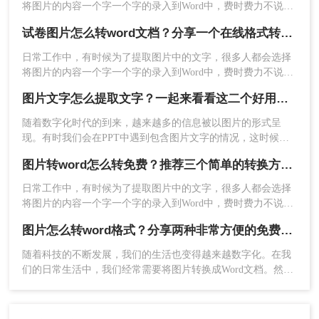
将图片的内容一个字一个字的录入到Word中，费时费力不说，
还总容易出错。其实想要将图片转换成可编辑的Word文档，还
试卷图片怎么转word文档？分享一个在线格式转换的方法！
是有很多快速且好用的方法的，今天就来教大家如何把图片转
换成word文档。
日常工作中，有时候为了提取图片中的文字，很多人都会选择
将图片的内容一个字一个字的录入到Word中，费时费力不说，
还总容易出错。其实想要将图片转换成可编辑的Word文档，还
图片文字怎么提取文字？一起来看看这二个好用的方法！
是有很多快速且好用的方法的，今天就来教大家试卷图片怎么
转word文档。
随着数字化时代的到来，越来越多的信息被以图片的形式呈
现。有时我们会在PPT中遇到包含图片文字的情况，这时候就
2、切换到【转文字】功能，将镜头对准图片上的文字，按下
需要将这些文字提取出来以便于后续的使用。那么图片文字怎
图片转word怎么转免费？推荐三个简单的转换方法！
么提取文字呢？以下介绍三种提取PPT中图片文字的方法。
快门键，随后开始自动识别提取，用手指涂抹选择文本，支持
日常工作中，有时候为了提取图片中的文字，很多人都会选择
复制、分享、翻译。
将图片的内容一个字一个字的录入到Word中，费时费力不说，
还总容易出错。其实想要将图片转换成可编辑的Word文档，还
图片怎么转word格式？分享两种非常方便的免费方法！
是有很多快速且好用的方法的，今天就来教大家图片转word怎
么转免费。
随着科技的不断发展，我们的生活也变得越来越数字化。在我
们的日常生活中，我们经常需要将图片转换成Word文档。然
而，这种转换可能需要一些特殊的软件。