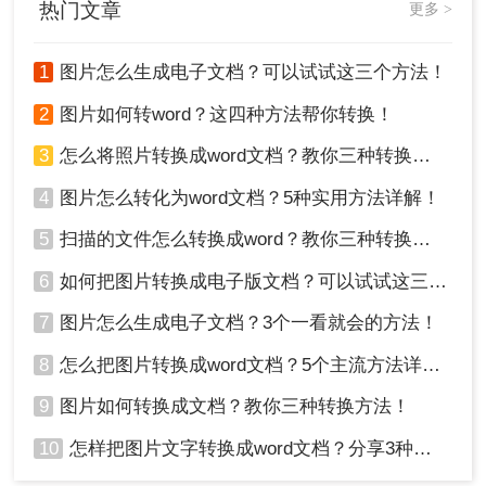
热门文章
更多 >
1
图片怎么生成电子文档？可以试试这三个方法！
2
图片如何转word？这四种方法帮你转换！
3
怎么将照片转换成word文档？教你三种转换方法！
4
图片怎么转化为word文档？5种实用方法详解！
5
扫描的文件怎么转换成word？教你三种转换方法！
3、当你不选中文本的时候，右下角有个【提取全文】的按
6
如何把图片转换成电子版文档？可以试试这三个方法！
钮，点击即可提取所有文字，接着再点击【导出文档】，就会
7
图片怎么生成电子文档？3个一看就会的方法！
自动生成一份Word文档。
8
怎么把图片转换成word文档？5个主流方法详解！
9
图片如何转换成文档？教你三种转换方法！
10
怎样把图片文字转换成word文档？分享3种简单方法，1秒搞定！