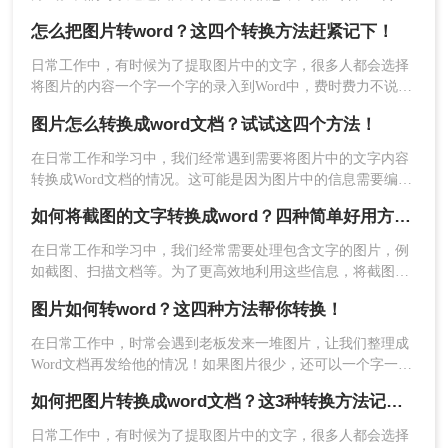
等。但有时候我们需要把图片中的文字提取出来，进行编辑和
怎么把图片转word？这四个转换方法赶紧记下！
处理，这时候就需要把图片中的文字转换成word文档。下面给
大家介绍四种常见的方法，帮助你解决图片如何成为word文
日常工作中，有时候为了提取图片中的文字，很多人都会选择
档，一起来学习吧！
将图片的内容一个字一个字的录入到Word中，费时费力不说，
还总容易出错。其实想要将图片转换成可编辑的Word文档，还
图片怎么转换成word文档？试试这四个方法！
是有很多快速且好用的方法的，今天就来教大家怎么把图片转
word。
在日常工作和学习中，我们经常遇到需要将图片中的文字内容
转换成Word文档的情况。这可能是因为图片中的信息需要编
辑、修改或进一步处理，而直接在图片上进行操作显然不够高
如何将截图的文字转换成word？四种简单好用方法分享！
效。幸运的是，随着技术的发展，现在有多种方法可以将图片
转换成Word文档，让这一过程变得简单快捷。本文将为您详细
在日常工作和学习中，我们经常需要处理包含文字的图片，例
介绍图片怎么转换成word文档，包括使用OCR技术、在线转换
如截图、扫描文档等。为了更高效地利用这些信息，将截图中
工具、桌面软件以及手机应用等多种方法。
的文字提取出来显得尤为重要。那么如何将截图的文字转换成
图片如何转word？这四种方法帮你转换！
word呢？本文将介绍四种提取截图文字的方法，帮助你轻松应
对各种场景。
在日常工作中，时常会遇到老板发来一堆图片，让我们整理成
Word文档再发给他的情况！如果图片很少，还可以一个字一个
字敲击键盘整理，如果需要转换的图片非常多，这个方法就显
如何把图片转换成word文档？这3种转换方法记得收藏！
得力不从心了！该怎么办呢？下面转转师妹就教大家四个图片
如何转word方法！
日常工作中，有时候为了提取图片中的文字，很多人都会选择