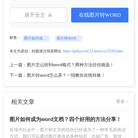
展开全文 ⇊
在线图片转WORD
标签：
图片如何成为word文档
图片转word
本文为原创，转载请注明原网址:
https://pdftoword.55.la/news/15530.html
5、转换完成，点击立即下载就可以了。
上一篇：图片怎么转到word格式？两种方法任你挑选！
方法二、QQ扫描转文字
下一篇：图片转word怎么弄？一招教你在线转换！
QQ你可以不用，但不能没有，因为用它办公真的很方便！
1、打开手机QQ，进入聊天界面，点击右上角的“+”号，选择
相关文章
更多 >
【扫一扫】功能。
图片如何成为word文档？四个好用的方法分享！
在现代社会中，图片和文字的结合已经成为了一种常见的表达
方式。我们可以通过图片来传达各种信息，比如广告、宣传等