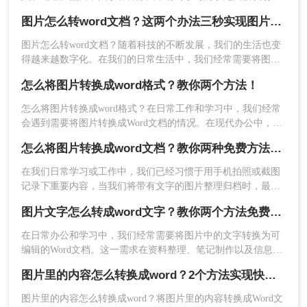
来，这给我们带来了一定的困扰。那么，当手写识别不出来的
图片怎么转word文档？这两个办法三秒实现图片转文字
字出现时，我们应该采取哪些方法呢？本文将介绍一些图片怎
么转换成word文档方法。
图片怎么转word文档？随着科技的不断发展，我们的生活也变
得越来越数字化。在我们的日常生活中，我们经常需要将图片
转换成Word文档。然而，这种转换可能需要一些特殊的软件。
怎么将图片转换成word格式？教你两个方法！
怎么将图片转换成word格式？在日常工作和学习中，我们经常
会遇到需要将图片转换成Word文档的情况。在现代办公中，我
们经常会遇到需要将图片转换成Word文档的情况。无论是处理
怎么将图片转换成word文档？教你两种免费方法转换！
工作中的文件，还是整理学习资料，将图片转换成Word文档可
以更方便地编辑和修改。这时候，我们需要借助一些工具来进
在我们日常学习或工作中，我们已经习惯于用手机拍照或截图
行图片识别和文字转换。那么，有哪些方法可以实现这一目标
记录下重要内容，当我们将带有文字的图片整理归档时，最先
呢？下面将介绍二种不容错过的方法，一起来看看吧。
想到的会是手动输入，这是最直接的办法，但费时又费力，并
图片文字怎么转成word文字？教你两个方法免费转换！
且容易出错，那么怎么将图片转换成word文档呢？下面小编就
来分享两种直接转换的方法，希望能对大家有所帮助。
在日常办公和学习中，我们经常需要将图片中的文字转换为可
编辑的Word文档。这一需求在资料整理、笔记制作以及信息提
取等场景中尤为常见。那么图片文字怎么转成word文字呢？本
图片里的内容怎么转换成word？2个方法实现快速转换！
文将介绍几种将图片转文字并弄成Word文档的方法，帮助您轻
松实现这一操作。
图片里的内容怎么转换成word？将图片里的内容转换成Word文