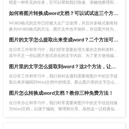
2、接着拍照或将图片导入进去即可识别图片里面的文
档是一种常见的任务，它可以帮助我们快速、准确地整理和编
辑图片中的文字信息。下面是几种常用的方法。
如何将图片转换成word文档？可以试试这三个方法！
字内容，识别出来的文字无法直接导出Word文档，需
WORD格式的文件已经被大众广泛使用，并且许多格式都有转
要我们手动复制一下即可。
换为WORD格式的方法，图片文件也不例外，并且图片转为的
WORD文件的使用也比较普遍。有时候想将这样的图片文件转
图片的文字怎么提取出来变成word？二个方法可以实现转换！
为可编辑的WORD该如何操作呢，下面转转师妹为大家讲解一
下如何将图片转换成word文档。
在日常工作和学习中，我们经常需要处理大量的文档和资料，
其中不乏一些以图片形式存在的文字内容。为了更方便地编
辑、修改和共享这些文字，我们需要将图片中的文字提取出来
图片里的文字怎么提取到word？这2个方法，让你事半功倍！
并转换为Word文档。那么图片的文字怎么提取出来变成word
呢？本文将介绍几种常用的方法，帮助你轻松实现这一目标。
在日常工作和学习中，我们有时会遇到需要将图片中的文字提
取出来并编辑到Word文档中的情况。那么图片里的文字怎么提
取到word呢？本文将为您介绍二种简便实用的方法，帮助您轻
图片怎么转换成word文档？教你三种免费方法！
松实现图片文字的提取与编辑。
在日常办公和学习中，我们时常需要将图片中的文字信息转换
为Word文档，以便于编辑、整理和分享。虽然这一过程看似复
杂，但实际上有多种方法可以实现。那么图片怎么转换成word
文档呢？本文将为您介绍三种常用的方法，帮助您轻松将图片
转换为Word文档。