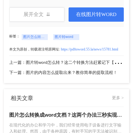
展开全文 ⇊
在线图片转WORD
标签：
图片怎么转换成word文档
图片转word
本文为原创，转载请注明原网址:
https://pdftoword.55.la/news/15781.html
上
一篇：图片转word怎么转？这二个转换方法赶紧记下【附视频教程】！
5、转换完成，点击立即下载就可以了。
下一篇：图片的内容怎么提取出来？教你简单的提取流程！
二、QQ提取文字
相关文章
更多 >
1、操作方法也很简单，打开QQ，进入聊天界面，点击
图片怎么转换成word文档？这两个办法三秒实现图片转文字
右上角的+号，选择【扫一扫】功能；
在现代化的办公和学习中，我们经常使用电子设备进行文字输
入和处理。然而，由于各种原因，有时手写的字无法被识别出