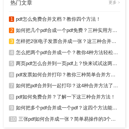
热门文章
更多 >
1
pdf怎么免费合并文档？教你四个方法！
2
如何把几个pdf合成一个pdf免费？三种实用方法分享！
总结：
3
怎样把2张电子发票合并成一张？这三种合并方法学习一下!
通过以上三种方法，我们可以快速、简便地将多个
4
怎么把两个pdf合并成一个？教你4种方法轻松完成合并！
PDF文件合并成为一个完整的文件。无论是使用专
业的软件还是在线工具，都能帮助我们提高工作效
5
两页pdf怎么合并到一页pdf上？快来试试这两种方法吧！
率，使我们的PDF文件整理更加方便。希望本文能
6
pdf发票如何合并打印？教你三种简单合并方法！
为您提供帮助，祝您合并PDF文件顺利！
7
如何把pdf合并到一起打印？这4种合并方法了解一下！
8
pdf如何免费合并？了解一下这三种合并方法！
9
如何把多个pdf合并成一个pdf？这四个方法能帮助大家！
10
三张pdf如何合并成一张？简单易操作的3个方法！