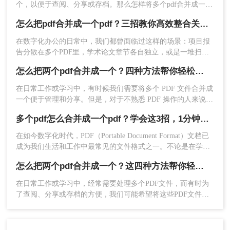
面】，选择【合并文件】，点击【添加文件】，将
个，以便于查阅、分享或存档。那么怎样将多个pdf合并成一个
需要合并的PDF文件加入合并文件功能区中。
呢？下面，我将为您详细介绍几种常用的PDF合并方法，帮助
怎么把pdf合并成一个pdf？三招教你高效整合关键信息！
您轻松完成这一任务。
在数字化办公的日常中，我们都曾面临过这样的场景：项目报
告分散在多个PDF里，学术论文章节各自独立，或是一堆扫描
合同需要整合。PDF合并这个看似简单的操作，实则直接影响
怎么把两个pdf合并成一个？四种方法帮你轻松搞定！
着我们的信息处理效率与专业形象。那么怎么把pdf合并成一个
pdf呢？今天，作为一名深耕办公软件领域多年的测评博主，我
在日常工作或学习中，有时候我们需要将多个 PDF 文件合并成
将为你揭秘三种最高效的PDF合并方案，帮你彻底摆脱文档管
一个便于管理和分享。但是，对于不熟悉 PDF 操作的人来说，
理的困扰。
这是一个棘手的问题。本文就为大家介绍几种怎么把两个pdf合
多个pdf怎么合并成一个pdf？学会这3招，1分钟轻松搞定！
并成一个的方法，帮助大家轻松解决这个问题。
在如今数字化时代，PDF（Portable Document Format）文档已
成为我们生活和工作中最常见的文件格式之一。不论是在学
3、最后，点击确定，PDF编辑器就会合并功能栏中
术、商务还是日常生活中，我们经常会遇到需要将多个PDF文
的PDF文件了，具体效果如下图所示。
怎么把两个pdf合并成一个？这四种方法帮你轻松搞定！
件合并成一个的情况。那么多个pdf怎么合并成一个pdf呢？本
文将提供一份详细的操作指南，帮助您轻松合并多个PDF文
在日常工作或学习中，经常需要处理多个PDF文件，而有时为
件，并提供一些实用技巧，以便更好地利用PDF文件。
了查阅、分享或存档的方便，我们可能希望将这些PDF文件合
并成一个。那么怎么把两个pdf合并成一个呢？本文将详细介绍
几种简单而实用的方法，帮助你轻松地将两个PDF文件合并成
一个。