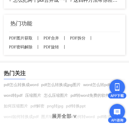
怎么把两个pdf合并成一个？这四种方法帮你轻松搞定！
●
热门功能
PDF图片获取
丨
PDF合并
丨
PDF拆分
丨
PDF密码解除
丨
PDF旋转
丨
热门关注
pdf怎么转换成word
pdf怎么转换成jpg图片
word怎么转pdf
word转pdf
压缩图片
怎么压缩图片
pdf转word免费的软件
如何压缩图片
pdf解密
png转jpg
pdf转换ppt
展开全部 ∨
word如何转换成pdf
图片转换格式
pdf如何转word
pdf格式转换
在线pdf转换成word
pdf转图片
pdf怎么转换成jpg图片
图片转pdf