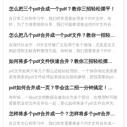
处理大量的PDF文件。那么如何将多个pdf文件合并成一个呢？
除了Adobe Acrobat Pro外，还有其他一些PDF编辑
怎么把三个pdf合成一个pdf？教你三招轻松摆平！
本文将详细介绍几种快速、简便的方法，帮助您合并PDF文
软件也提供了合并PDF文件的功能，如Foxit
件，提高工作效率。
在日常工作和学习中，我们经常需要处理多个PDF文件。有
Reader、转转大师PDF编辑器等。下面以
转转大师
时，为了方便查阅和分享，我们可能希望将这些PDF文件合并
PDF编辑器
合并PDF文件操作为例。
成一个。下面将详细介绍怎么把三个pdf合成一个pdf，帮助你
操作如下：
怎么把几个pdf合并成一个pdf文件？教你一招轻松搞定！
更好地整理和管理文件。
1、首先，需要在电脑本地安装转转大师PDF编辑
在现代社会中，PDF文件被广泛应用于各个领域，尤其是在文
器，接着打开本地需要合并的PDF文件。
档处理和文献资料整理方面。有时候，我们需要将多个PDF文
件合并成一个PDF文件，以便于我们更好地管理和查阅。那
如何将多个pdf文件快速合并？教你三招轻松摆平！
么，怎么把几个pdf合并成一个pdf文件呢？本文将为你详细解
答。
pdf文件如果只有几个那么还挺好处理的，一个保存地址里面要
是有很多的pdf文件处理起来就会比较的麻烦，想找需要的pdf
文件都会很不方便，我们可以利用文件合并来解决这个困难，
pdf如何合并成一页？学会这二招一分钟搞定！太方便了
多个pdf文件只要合并到一块就行了，查找的时候可以快速的找
到，非常的便利，上传都能一起上传，可是有很多的用户还不
有时候，一份pdf文档数据会被划分为多个部分，在整理时可能
知道如何将多个pdf文件快速合并，查看下面的相关教程介绍，
需要把这些文件合并在一起，那么如何将多个pdf文件合并为一
就能给你答案。
个呢？小编今天就来给大家分享一下pdf如何合并成一页的方
怎样将多个pdf合并成一个？怎样将多个pdf合并成一个？两分钟教会你三种方法！
法，教你怎么快速pdf合并。一起来看看吧。
2、接着，在PDF编辑器的顶部功能栏中选择【页
在日常办公和学习中，我们经常需要将多个PDF文件合并成一