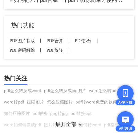
如何把几个pdf合成一个pdf？教你简单方便的在线合并方法！
●
热门功能
PDF图片获取
丨
PDF合并
丨
PDF拆分
丨
PDF密码解除
丨
PDF旋转
丨
热门关注
pdf怎么转换成word
pdf怎么转换成jpg图片
word怎么转pdf
word转pdf
压缩图片
怎么压缩图片
pdf转word免费的软件
如何压缩图片
pdf解密
png转jpg
pdf转换ppt
展开全部 ∨
word如何转换成pdf
图片转换格式
pdf如何转word
pdf格式转换
在线pdf转换成word
pdf转图片
pdf怎么转换成jpg图片
图片转pdf