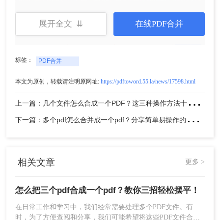
展开全文 ⇊
在线PDF合并
标签：
PDF合并
三、使用在线合并工具
本文为原创，转载请注明原网址:
https://pdftoword.55.la/news/17598.html
如果你不想安装任何软件，或者需要在不同设备上
上
一篇：几个文件怎么合成一个PDF？这三种操作方法十分简单!！
进行操作，那么可以使用在线PDF合并工具。下面
下
一篇：多个pdf怎么合并成一个pdf？分享简单易操作的三种方法！
以转转大师在线PDF合并操作为例。
操作如下：
1、打开在线PDF合并：
https://pdftoword.55.la/merge-pdf/
相关文章
更多 >
怎么把三个pdf合成一个pdf？教你三招轻松摆平！
在日常工作和学习中，我们经常需要处理多个PDF文件。有
时，为了方便查阅和分享，我们可能希望将这些PDF文件合并