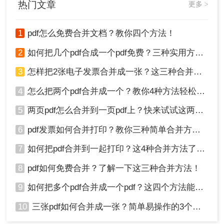
时间。请耐心等待，不要频繁中断或关闭软件或网
热门文章
更多 >
页。
1
pdf怎么免费合并文档？教你四个方法！
总结：
2
如何把几个pdf合成一个pdf免费？三种实用方法分享！
以上就是怎么把三个pdf合成一个pdf的方法介绍
了，你可以轻松地将三个PDF文件合并成一个PDF
3
怎样把2张电子发票合并成一张？这三种合并方法学习一下!
文件。这不仅可以提高文件管理的效率，还可以方
4
怎么把两个pdf合并成一个？教你4种方法轻松完成合并！
便你进行查阅和分享。无论是使用专业的PDF编辑
软件还是在线合并工具，都能帮助你实现这一目
5
两页pdf怎么合并到一页pdf上？快来试试这两种方法吧！
标。选择适合你的方法，开始合并你的PDF文件
6
pdf发票如何合并打印？教你三种简单合并方法！
吧！
7
如何把pdf合并到一起打印？这4种合并方法了解一下！
8
pdf如何免费合并？了解一下这三种合并方法！
9
如何把多个pdf合并成一个pdf？这四个方法能帮助大家！
10
三张pdf如何合并成一张？简单易操作的3个方法！