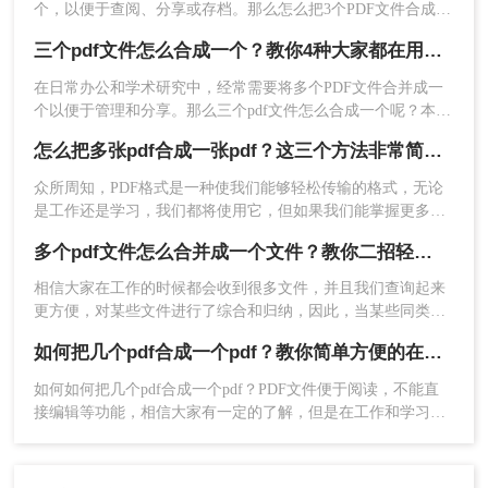
个，以便于查阅、分享或存档。那么怎么把3个PDF文件合成一
个呢？本文将介绍三种将三个PDF文件合并为一个的实用方
三个pdf文件怎么合成一个？教你4种大家都在用方法！
法，帮助读者轻松应对这一需求。
在日常办公和学术研究中，经常需要将多个PDF文件合并成一
个以便于管理和分享。那么三个pdf文件怎么合成一个呢？本文
将介绍四种将三个PDF文件合成一个的实用方法。
怎么把多张pdf合成一张pdf？这三个方法非常简单！请低调使用
众所周知，PDF格式是一种使我们能够轻松传输的格式，无论
是工作还是学习，我们都将使用它，但如果我们能掌握更多的
PDF操作技巧，这对提高我们的工作效率是一件很有好处的
4、合并成功，点击立即下载就完成了。
多个pdf文件怎么合并成一个文件？教你二招轻松摆平！
事，因此，今天我们要讲的是，怎么把多张pdf合成一张pdf，
如果你也想要知道pdf合并技巧方法，就来看看吧！
四、注意事项
相信大家在工作的时候都会收到很多文件，并且我们查询起来
更方便，对某些文件进行了综合和归纳，因此，当某些同类文
件PDF文档希望将它们全部放入同一PDF文档，这对我们的工
在合并PDF文件时，需要注意以下几点：
如何把几个pdf合成一个pdf？教你简单方便的在线合并方法！
作是有益的，工作效率也会大大提高，所以，怎样才能把多个
1、确保每个PDF文件都是完整且可读的，避免出现
PDF文件迅速合并为一个PDF文件？今日小编推荐一种非常有
损坏或无法打开的情况。
如何如何把几个pdf合成一个pdf？PDF文件便于阅读，不能直
效的合并多个pdf文档方法，帮助您快速实现多个pdf文件怎么
接编辑等功能，相信大家有一定的了解，但是在工作和学习中
2、在合并前最好备份原始文件，以防万一出现错误
合并成一个文件！
不可避免地需要把几个PDF文件合并为一个PDF文件，今天我
或意外情况导致数据丢失。
们就分享一下如何将pdf合并吧，相信你会用的到。
3、根据文件大小和数量，合并操作可能需要一定的