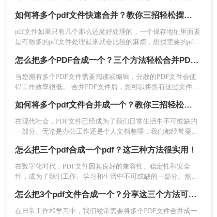
成一个。下面将详细介绍怎么把三个pdf合成一个pdf，帮助你
如何将多个pdf文件快速合并？教你三招轻松摆平！
更好地整理和管理文件。
pdf文件如果只有几个那么还挺好处理的，一个保存地址里面要
是有很多的pdf文件处理起来就会比较的麻烦，想找需要的pdf
2、打开链接进入PDF合并界面，需要注意的是，如
文件都会很不方便，我们可以利用文件合并来解决这个困难，
怎么把多个PDF合成一个？三个方法轻松合并PDF！
果有密码保护的话，需要去除密码保护在上传文件
多个pdf文件只要合并到一块就行了，查找的时候可以快速的找
到，非常的便利，上传都能一起上传，可是有很多的用户还不
哦。
当您拥有多个PDF文件需要阅读或编辑，分散的PDF文件会使
知道如何将多个pdf文件快速合并，查看下面的相关教程介绍，
得工作效率很低。 合并PDF文件后，您可以将所有这些文件整
就能给你答案。
齐地排序。相反，则需要对PDF文件进行分割，分享几个自用
如何将多个pdf文件合并成一个？教你三招轻松搞定！
的好方法，下面一起看看怎么把多个PDF合成一个吧~
在现代社会，PDF文件已经成为了我们日常生活中不可或缺的
一部分。无论是办公工作还是个人文档整理，我们都经常需要
处理大量的PDF文件。那么如何将多个pdf文件合并成一个呢？
怎么把三个pdf合成一个pdf？这三种方法很实用！
本文将详细介绍几种快速、简便的方法，帮助您合并PDF文
件，提高工作效率。
在数字化时代，PDF文件因其良好的兼容性、稳定性和安全
性，成为了我们工作、学习和生活中不可或缺的一部分。然
而，在处理多个PDF文件时，我们往往会遇到需要将它们合并
3、上传需要合并的PDF文件，然后点击开始转换即
怎么把3个pdf文件合成一个？分享这三个方法可以给您！
为一个文件的情况，以便于管理、分享或打印。本文将详细介
可。
绍怎么把三个pdf合成一个pdf，并探讨几种常用的方法。
在日常工作和学习中，我们经常需要将多个PDF文件合并成一