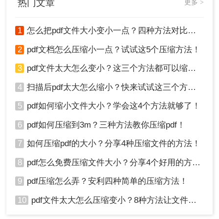
03 在线工具的便捷之选：转转大师PDF压缩
热门文章
更多 >
对于绝大多数职场人士，安装专业软件成本过高，
1
怎么把pdf文件大小变小一点？四种方法对比，一看就懂！
而系统打印法又效果有限。一个可靠、高效、安全
的在线工具是理想的折中方案。
2
pdf文档怎么压缩小一点？试试这5个压缩方法！
在众多在线工具中，
转转大师PDF压缩
是经过我长
3
pdf文件太大怎么变小？这三个方法都可以缩小！
期测评后，值得推荐的一款。它能精准命中目标用
户的核心困扰：
要求转换结果高度精准、可靠，无
4
扫描后pdf太大怎么缩小？快来试试这三个方法！
需二次加工。
5
pdf如何缩小文件大小？学会这4个方法就够了！
优点
：无需安装、跨平台使用、压缩效果通常
6
pdf如何压缩到3m？三种方法教你压缩pdf！
优于打印法、操作极其简单、兼顾效率与安
全。
7
如何压缩pdf的大小？分享4种压缩文件的方法！
缺点
：需稳定的网络连接；处理极端机密文件
时，心理上仍可能倾向于本地操作
。
8
pdf怎么免费压缩文件大小？分享4个好用的方法，简单又快捷！
操作步骤：
9
pdf压缩怎么弄？安利四种简单的压缩方法！
10
pdf文件太大怎么压缩变小？8种方法让文件轻松"瘦身"！
访问转转大师官方网站，找到 PDF 压缩功能
页（https://pdftoword.55.la/compress-pdf/）。