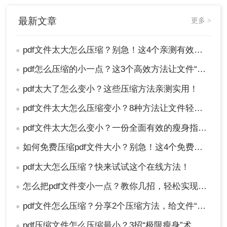
最新文章
更多 >
pdf文件太大怎么压缩？别急！这4个亲测有效的方法，让你轻松瘦身!
●
pdf怎么压缩的小一点？这3个高效方法让文件“瘦身”不损质！
●
pdf太大了怎么变小？这些压缩方法亲测实用！
●
直接
拖拽
你的大文件到网页指定区域，或点击
上传。它支持批量处理，可一次性上传多个文
pdf文件太大怎么压缩变小？8种方法让文件轻松"瘦身"！
●
件，这对处理项目报告集、数据集文档效率提
pdf文件太大怎么变小？一份全面有效的瘦身指南！
升显著。
●
如何免费压缩pdf文件大小？别急！这4个免费压缩方法，职场人必看！
●
pdf太大怎么压缩？快来试试这个在线方法！
●
怎么把pdf文件变小一点？教你几招，轻松实现文件大瘦身！
●
上传后，通常可以选择压缩等级（如“清晰优
pdf文件怎么压缩？分享2个压缩方法，给文件“瘦身”！
●
先”或“缩小优先”）。根据你的需求选择。
pdf压缩文件怎么压缩最小？3招“极限瘦身”术，从50M榨到5M！
●