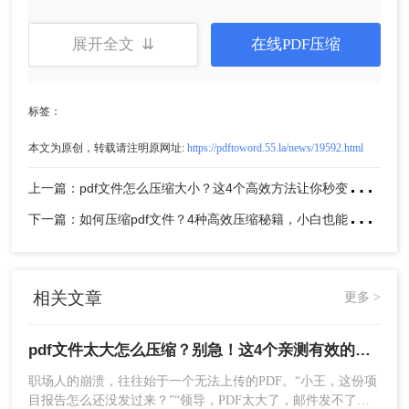
展开全文 ⇊
在线PDF压缩
标签：
点击下方的“
高级
”或“
更多设置
”，找到“
打印质
本文为原创，转载请注明原网址:
https://pdftoword.55.la/news/19592.html
量
”或“
图片质量
”选项，将其适当调低（如从“高
上
一篇：pdf文件怎么压缩大小？这4个高效方法让你秒变办公达人！
质量”改为“标准”）。
点击“打印”或“保存”，并为新文件命名，系统会
下
一篇：如何压缩pdf文件？4种高效压缩秘籍，小白也能轻松上手！
自动生成一个压缩后的版本。
注意
：调整打印质量是压缩的关键，但调得过低会
导致文字和图片模糊，需在文件大小与清晰度间反
相关文章
更多 >
复测试找到平衡点。
02 专业软件的精确控制：Adobe Acrobat Pro
pdf文件太大怎么压缩？别急！这4个亲测有效的方法，让你轻松瘦身!
DC
职场人的崩溃，往往始于一个无法上传的PDF。“小王，这份项
目报告怎么还没发过来？”“领导，PDF太大了，邮件发不了，
作为 PDF 格式的“亲生父亲”，Adobe 提供的解决方