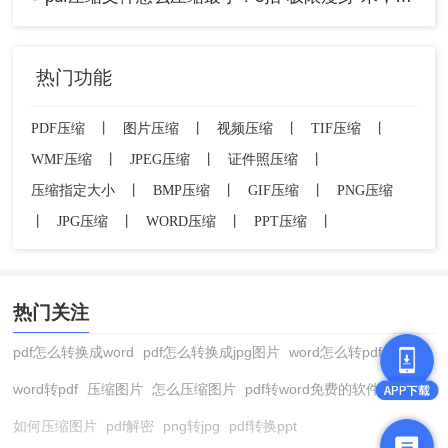
热门功能
PDF压缩
丨
图片压缩
丨
视频压缩
丨
TIF压缩
丨
WMF压缩
丨
JPEG压缩
丨
证件照压缩
丨
点击“开始压缩”或类似按钮。完成后，
逐个或
压缩指定大小
丨
BMP压缩
丨
GIF压缩
丨
PNG压缩
打包下载
压缩后的文件即可。
丨
JPG压缩
丨
WORD压缩
丨
PPT压缩
丨
注意
：虽然服务商承诺安全，但为绝对稳妥，涉及
最高机密文件时请酌情使用。上传前确认网络环境
良好。
热门关注
04 图像压缩的前置处理：从源头“减肥”
pdf怎么转换成word
pdf怎么转换成jpg图片
word怎么转pdf
如果 PDF 的“肥胖”根源是里面嵌入了未经处理的高
word转pdf
压缩图片
怎么压缩图片
pdf转word免费的软件
清图片，那么最好的方法是在制作 PDF 前，先为图
如何压缩图片
pdf解密
png转jpg
pdf转换ppt
片“减肥”。