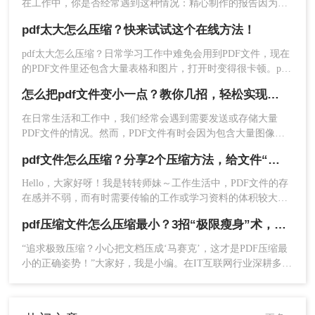
小
”的预设。但为了最佳效果，建议点击底部
在工作中，你是否经常遇到这种情况：精心制作的报告因为
技巧，助您轻松解决PDF文件过大的烦恼。
PDF文件太大，无法通过邮箱发送；投标文件因为尺寸超标，
的“
高级优化
”。
pdf太大怎么压缩？快来试试这个在线方法！
被系统无情退回；或是手机里保存的学习资料，转眼就占满了
存储空间。
pdf太大怎么压缩？​日常学习工作中难免会用到PDF文件，现在
的PDF文件里还包含大量表格和图片，打开时变得很卡顿。pdf
压缩就变得必不可少，下面介绍一个亲测好用的方法，需要的
怎么把pdf文件变小一点？教你几招，轻松实现文件大瘦身！
试试呀~
在日常生活和工作中，我们经常会遇到需要发送或存储大量
PDF文件的情况。然而，PDF文件有时会因为包含大量图像、
在弹出的高级窗口中，你可以针对“
图像
”、“
字
高分辨率图片或复杂的排版而显得体积庞大，这给传输和存储
体
”、“
透明度
”、“
清理
”等多个维度进行详细设
pdf文件怎么压缩？分享2个压缩方法，给文件“瘦身”！
带来了不便。因此，学会怎么把pdf文件变小一点显得尤为重
置。例如，将所有彩色/灰度图像的分辨率降至
要。本文将介绍几种常用的方法，帮助你将PDF文件压缩到更
Hello，大家好呀！我是转转师妹～工作生活中，PDF文件的存
150 DPI。
小的体积。
在感并不弱，而有时需要传输的工作或学习资料的体积较大，
设置完成后，点击“确定”，然后保存文件即
就有可能发生传输过慢、或是失败等现象；这个时候如果我们
可。
pdf压缩文件怎么压缩最小？3招“极限瘦身”术，从50M榨到5M！
将PDF压缩，就可以减小文件体积，加快传输速度，节省很多
时间。那么pdf文件怎么压缩呢？我有几个方法可以和大家分享
“追求极致压缩？小心把文档压成‘马赛克’，这才是PDF压缩最
注意
：“清理”功能可以移除隐藏的元数据、旧版本
一下，一起来看看吧。
小的正确姿势！”大家好，我是小编。在IT互联网行业深耕多
信息等，进一步减小体积，但需确认这些信息是否
年，做过无数次办公软件测评，最常听到职场人的抱怨不是“工
必要。压缩前务必“另存为”，保留原始文件。
作累”，而是“这破PDF又太大了发不出去！”。