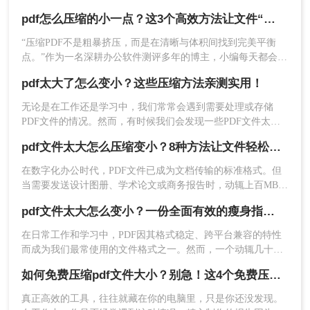
网盘传了半小时还没传完……” 这种场景，你是否熟悉？在职
案最为专业和强大。它能深入 PDF 内部结构，进行
pdf怎么压缩的小一点？这3个高效方法让文件“瘦身”不损质！
场中，PDF 因其格式稳定、易于阅读成为我们最常用的文件格
精细化压缩。
式之一。
​“压缩PDF不是粗暴挤压，而是在清晰与体积间找到完美平衡
点。”作为一名深耕办公软件测评多年的博主，小编每天都会收
优点
：压缩率高、控制粒度细、能最大程度保
到大量关于PDF处理的咨询。其中“PDF体积太大无法传输”“压
持原始文档的专业排版与可编辑性。
pdf太大了怎么变小？这些压缩方法亲测实用！
缩后清晰度暴跌” 成了最高频的痛点。那么pdf怎么压缩的小一
缺点
：软件为付费订阅制，价格昂贵；功能复
点呢？今天我将结合实测数据，分享3个亲测有效的pdf压缩方
无论是在工作还是学习中，我们常常会遇到需要处理或存储
杂，对新手有一定学习成本。
法，助你实现“秒传文件不模糊”！
PDF文件的情况。然而，有时候我们会发现一些PDF文件太
大，导致无法方便地分享或上传。那么，我们该如何把PDF文
操作步骤：
pdf文件太大怎么压缩变小？8种方法让文件轻松"瘦身"！
件变小，以便更加方便地应用呢？本文将为大家介绍pdf太大了
怎么变小方法，帮助大家解决这一问题。
使用 Adobe Acrobat Pro DC（注意：不是免费
在数字化办公时代，PDF文件已成为文档传输的标准格式。但
的 Reader）打开文件。
当需要发送设计图册、学术论文或商务报告时，动辄上百MB的
在右侧工具栏找到并点击“
优化 PDF
”工具。
PDF文件常常令人头疼。那么pdf文件太大怎么压缩变小呢？本
pdf文件太大怎么变小？一份全面有效的瘦身指南！
文为您整理8种实用压缩方法，助您快速解决文件过大的难题。
在日常工作和学习中，PDF因其格式稳定、跨平台兼容的特性
而成为我们最常使用的文件格式之一。然而，一个动辄几十兆
甚至上百兆的PDF文件常常让我们陷入困境——发送邮件超
如何免费压缩pdf文件大小？别急！这4个免费压缩方法，职场人必看！
限、上传平台失败、微信无法传输，或是大量占用设备存储空
间。那么pdf文件太大怎么变小呢？本文将为您详细梳理几种主
进入优化设置界面，软件会提供“
减小文件大
真正高效的工具，往往就藏在你的电脑里，只是你还没发现。
流且有效的方法，从在线工具到专业软件，从简易操作到高级