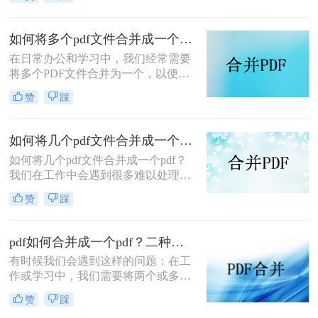
时，很多人不知道该怎么做。本文将
为您详细介绍如何pdf文件合并成一个
文档的方法，让您轻松应对这个问
如何将多个pdf文件合并成一个？这3种方法轻松合并文件！
题。
在日常办公和学习中，我们经常需要
将多个PDF文件合并为一个，以便于
分享、存储和管理。那么如何将多个
赞
踩
pdf文件合并成一个呢？本文将介绍四
种将多个PDF文件合并成一个的方
法，帮助您轻松完成PDF文件的合并
如何将几个pdf文件合并成一个pdf？这3个简便的方法，快速合并多个pdf文件！
任务。
如何将几个pdf文件合并成一个pdf？
我们在工作中会遇到很多难以处理的
文件，比如PDF文件，特别是多个
赞
踩
PDF文件合并成一个PDF文件。事实
上，大多数人不知道如何合并，盲目
地在互联网上找到相关的方法。最
pdf如何合并成一个pdf？二种方法教你快速合并PDF！
后，我们不能达到我们理想的预期。
有时候我们会遇到这样的问题：在工
让我们来看看pdf合并的方法。
作或学习中，我们需要将两个或多个
pdf文件合并成一个pdf文件。那么该
赞
踩
如何实现呢？下面就给大家介绍pdf如