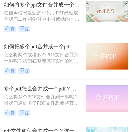
几种实用的方法，帮助你轻松实现多
如何将多个ppt文件合并成一个？教你二招轻松搞定！
个PDF文件的合并。
在如今信息发达的时代，PPT已经成
为我们工作和学习中不可或缺的一部
分。然而，很多时候我们会遇到这样
赞
踩
的问题：有很多个PPT文件，但我们
希望它们能够整合到一个文件中，以
方便我们进行查看和共享。今天，我
如何把多个pdf合并成一个pdf？？三种方法教你快速合并PDF！
将分享二种非常简单而又实用的方
怎么将两个或者多个PDF文件合并到
法，帮助你将多个PPT文件合并成一
一起呢？我们在整理PDF文件的时
个。快来跟我一起学习吧！
候，有时候会因为数量过多从而需要
赞
踩
合并，那么怎么如何把多个pdf合并成
一个pdf呢？相信很多人都考虑过这个
问题，不知道大家有没有解决方法，
多个pdf怎么合并成一个pdf？试试这几个方法！
小编给大家介绍一款用着很不错的合
怎么将多个PDF文件合并到一起呢？
并pdf软件吧，相信你会喜欢的。
当我们遇到多份PDF文件想要将其合
并到一个PDF文件中时，你会怎么做
赞
踩
呢？这时候就要使用多个pdf怎么合并
成一个pdf工具了，有了PDF合并工具
就一切都好办了，具体要怎么做呢？
pdf文件如何合并成一个？这一种操作方法十分简单！