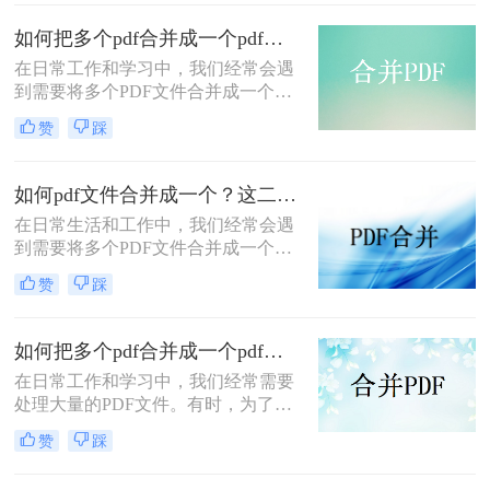
何合并成一个pdf方法。
如何把多个pdf合并成一个pdf文件？分享3个简单的方法！
在日常工作和学习中，我们经常会遇
到需要将多个PDF文件合并成一个单
独文件的情况。这样做不仅可以简化
赞
踩
文件管理，还能在分享或演示时提供
更加连贯和统一的体验。那么如何把
多个pdf合并成一个pdf文件呢？本文
如何pdf文件合并成一个？这二种操作方法十分简单！
将详细介绍几种将多个PDF合并成一
在日常生活和工作中，我们经常会遇
个PDF文件的实用方法。
到需要将多个PDF文件合并成一个的
情况。这种需求在整理报告、收集资
赞
踩
料或准备演示文稿时尤为常见。合并
后的PDF文件不仅便于管理和分享，
还能提高查阅效率。那么如何pdf文件
如何把多个pdf合并成一个pdf？分享二种方法帮助你解决！
合并成一个呢？下面，我们将介绍几
在日常工作和学习中，我们经常需要
种简单有效的方法，帮助您轻松地将
处理大量的PDF文件。有时，为了方
多个PDF文件合并成一个。
便查阅和管理，我们会希望将多个
赞
踩
PDF文件合并成一个。那么如何把多
个pdf合并成一个pdf呢？本文将介绍