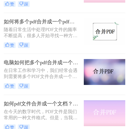
的电脑里都有很多PDF文件。有时
赞
踩
候，为了方便文件的整理和更好的阅
读体验，我们需要将两个或两个以上
的PDF文件合并在一起。那么，如何
如何将多个pdf合并成一个pdf？这两种方法很实用！
把多个pdf合并成一个pdf呢？下面将
随着日常生活中处理PDF文件的频率
分享三种简单易操作的方法。让我们
不断提高，很多人开始寻找一种方
来看看。
便、快捷的方法将多个PDF文件合并
赞
踩
成一个文件，以便于查看和管理。这
里介绍如何将多个pdf合并成一个pdf
方法，可以让你轻松完成PDF文件的
电脑如何把多个pdf合并成一个pdf？学会这3个方法！
合并。
在日常工作和学习中，我们经常会遇
到需要将多个PDF文件合并成一个文
件的情况。这有助于我们更好地组织
赞
踩
和管理文件，方便查阅和分享。那么
电脑如何把多个pdf合并成一个pdf
呢？本文将详细介绍几种不同的方
如何pdf文件合并成一个文档？三种合并方法教会你！
法，帮助你轻松地将多个PDF文件合
在今天的数字时代，PDF文件是我们
并成一个PDF文件。
常用的一种文件格式。但是，当我们
需要将多个PDF文件合并成一个文档
赞
踩