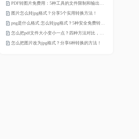
PDF转图片免费用：5种工具的文件限制和输出质量对比！
JPG怎么压
图片怎么转jpg格式？分享5个实用转换方法！
png是什么格式 怎么转jpg格式？5种安全免费转换方法全解析！
电脑上怎么压
怎么把pdf文件大小变小一点？四种方法对比，一看就懂！
如何压缩视频
怎么把图片改为jpg格式？分享6种转换的方法！