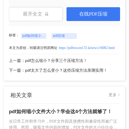
展开全文 ⇊
在线PDF压缩
标签：
pdf如何缩小文件大小
pdf压缩
4、点击下载即可。
本文为原创，转载请注明原网址:
https://pdftoword.55.la/news/16082.html
注意：
在线工具可能受到网络速度和文件大小的限
制，需根据实际情况选择合适的工具。
上一篇：pdf怎么缩小？分享三个压缩方法！
下一篇：pdf太大了怎么变小？这些压缩方法亲测实用！
二、使用 Adobe Acrobat
Adobe Acrobat 是一种非常流行的 PDF 编辑和管理
工具。虽然它需要购买，但是它可以提供比在线工
相关文章
更多 >
具更强大的功能。其中之一就是可以帮助你压缩
PDF 文件大小。
pdf如何缩小文件大小？学会这4个方法就够了！
优点
：功能强大，支持高级编辑。压缩质量
在日常工作和学习中，PDF文件因其便携性和兼容性而被广泛
高，支持自定义设置。适用于专业用户和设计
使用。然而，随着文件内容的增加，PDF文件的大小往往会变