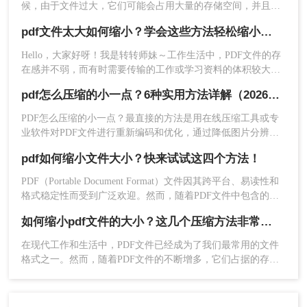
候，由于文件过大，它们可能会占用大量的存储空间，并且不
方便传输和存储。因此，我们需要对PDF文件进行压缩，以减
pdf文件太大如何缩小？学会这些方法轻松缩小文件体积！
小其大小。下面是一篇关于如何压缩PDF文件大小的文章，希
望对您有所帮助。
Hello，大家好呀！我是转转师妹～工作生活中，PDF文件的存
3、在“优化PDF”窗口中，选择“压缩”选项卡，
在感并不弱，而有时需要传输的工作或学习资料的体积较大，
然后选择压缩设置。
就有可能发生传输过慢、或是失败等现象；这个时候如果我们
pdf怎么压缩的小一点？6种实用方法详解（2026最新）
将PDF压缩，就可以减小文件体积，加快传输速度，节省很多
时间。那么pdf文件太大如何缩小呢？我有几个方法可以和大家
PDF怎么压缩的小一点？最直接的方法是用在线压缩工具或专
分享一下，一起来看看吧。
业软件对PDF文件进行重新编码和优化，通过降低图片分辨
率、压缩内嵌字体、去除冗余数据等方式，可以在保持内容可
pdf如何缩小文件大小？快来试试这四个方法！
读的前提下将文件体积缩小到原来的10%~50%。
PDF（Portable Document Format）文件因其跨平台、易读性和
格式稳定性而受到广泛欢迎。然而，随着PDF文件中包含的内
容增多，如图片、文字、矢量图形等，文件大小也可能随之增
如何缩小pdf文件的大小？这几个压缩方法非常不错！
加，给存储、传输和分享带来不便。那么PDF如何缩小文件大
小呢？本文将介绍几种方法来帮助您缩小PDF文件的大小。
4、点击“确定”按钮，等待压缩完成。
在现代工作和生活中，PDF文件已经成为了我们最常用的文件
格式之一。然而，随着PDF文件的不断增多，它们占据的存储
空间也越来越大，这无疑给我们的电脑和手机带来了不便。那
三、使用专业PDF压缩软件
么如何缩小pdf文件的大小呢？本文将为大家介绍一些简单而有
效的方法，帮助你降低PDF文件的存储空间占用。
对于需要批量压缩大量PDF文件的用户来说，使用