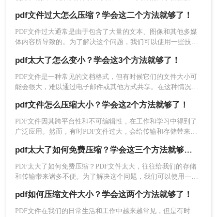
师。
得庞大，这不仅影响存储和传输效率，还可能导致打开和编辑
缺点
：需要购买软件许可。操作相对复杂，需
pdf文件过大怎么压缩？学会这二个方法就够了！
的困难。那么pdf如何缩小文件大小呢？本文将介绍四种简单实
要一定的使用经验。
用的方法，帮助您在保持文件质量的同时减小PDF文件的大
PDF文件过大通常是由于包含了大量的文本、图像和其他多媒
小。
体内容所导致的。为了解决这个问题，我们可以使用一些技术
推荐工具
：
Adobe Acrobat Pro
手段来压缩PDF文件的大小，使其更易于存储和传输。下面将
操作如下：
pdf太大了怎么变小？学会这3个方法就够了！
介绍一些常见的pdf文件过大怎么压缩方法。
PDF文件是一种常见的文档格式，但有时候它们的文件大小可
1、打开Adobe Acrobat，点击“文件”菜单，选
能会很大，难以通过电子邮件或其他方式共享。在这种情况
择“打开”，然后选择需要压缩的PDF文档。
下，大家可以使用以下方法压缩PDF文件，一起来看一下pdf太
pdf文件怎么压缩大小？学会这2个方法就够了！
大了怎么变小吧。
PDF文件因其跨平台性和不可编辑性，在工作和学习中得到了
广泛应用。然而，有时PDF文件过大，会给传输和存储带来不
便。那么pdf文件怎么压缩大小呢？本文将介绍两种压缩PDF文
pdf太大了如何免费压缩？学会这三个方法就够了！
件大小的方法，帮助用户轻松减小PDF文件的大小。
PDF太大了如何免费压缩？PDF文件太大，往往给我们的存储
2、点击“高级”菜单，选择“pdf优化器”。
和传输带来诸多不便。为了解决这个问题，我们可以使用一些
免费的方法来压缩PDF文件。下面，我们将为您介绍几种实用
pdf如何压缩文件大小？学会这两个方法就够了！
的方法。
PDF文件在我们的日常生活和工作中越来越常见，但是有时