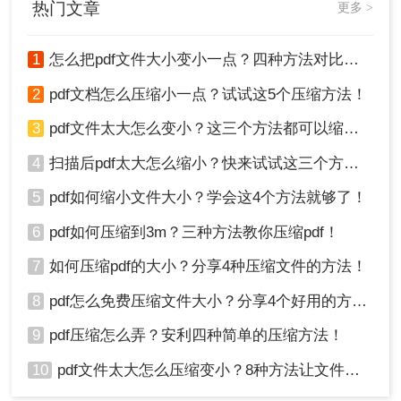
热门文章
更多 >
专业的PDF压缩软件是一个更高效的选择。这些软
件通常具有强大的压缩能力和丰富的自定义选项，
1
怎么把pdf文件大小变小一点？四种方法对比，一看就懂！
可以在保持文件质量的同时显著减小文件体积。
2
pdf文档怎么压缩小一点？试试这5个压缩方法！
优点
：压缩速度快，支持批量处理，能较好地
保持文件质量。
3
pdf文件太大怎么变小？这三个方法都可以缩小！
缺点：
部分软件需要付费，且安装和配置可能
4
扫描后pdf太大怎么缩小？快来试试这三个方法！
相对复杂。
5
pdf如何缩小文件大小？学会这4个方法就够了！
推荐工具
：
转转大师
操作如下：
6
pdf如何压缩到3m？三种方法教你压缩pdf！
1、下载客户端，安装并打开。
7
如何压缩pdf的大小？分享4种压缩文件的方法！
8
pdf怎么免费压缩文件大小？分享4个好用的方法，简单又快捷！
9
pdf压缩怎么弄？安利四种简单的压缩方法！
10
pdf文件太大怎么压缩变小？8种方法让文件轻松"瘦身"！