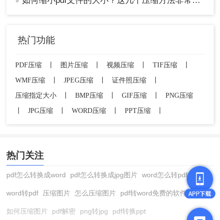
如何缩小pdf文件的大小？这几个压缩方法非常不错！
●
3、点击开始压缩，等待压缩完成即可。
注意：
在调整压缩参数时，需根据实际需求选择适
当的压缩程度，以避免过度压缩导致文件质量下
热门功能
降。
PDF压缩
丨
图片压缩
丨
视频压缩
丨
TIF压缩
丨
四、使用系统打印功能压缩
WMF压缩
丨
JPEG压缩
丨
证件照压缩
丨
利用系统自带的打印功能，将PDF文件打印为新的
压缩指定大小
丨
BMP压缩
丨
GIF压缩
丨
PNG压缩
PDF文件，并在打印设置中调整参数以减小文件大
丨
JPG压缩
丨
WORD压缩
丨
PPT压缩
丨
小。
优点
：操作简便，无需额外软件。
缺点
：压缩效果有限，可能无法显著减小文件
热门关注
大小。
pdf怎么转换成word
pdf怎么转换成jpg图片
word怎么转pdf
推荐工具
：
系统自带的打印功能（如Microsoft Print
to PDF）
word转pdf
压缩图片
怎么压缩图片
pdf转word免费的软件
操作步骤：
如何压缩图片
pdf解密
png转jpg
pdf转换ppt